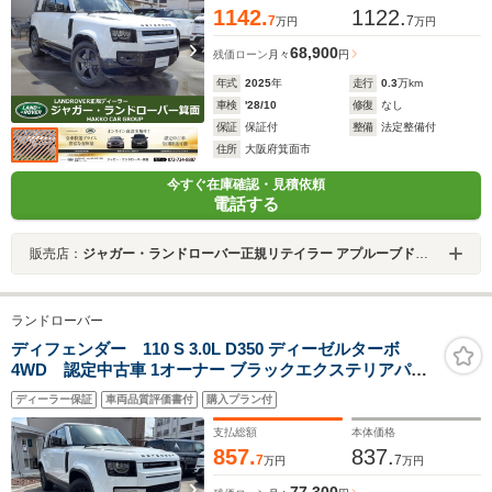
サー 20AW
1142.
1122.
7
7
万円
万円
68,900
残価ローン
月々
円
年式
2025
年
走行
0.3
万km
車検
'28/10
修復
なし
保証
保証付
整備
法定整備付
住所
大阪府箕面市
今すぐ在庫確認・見積依頼
電話する
販売店：
ジャガー・ランドローバー正規リテイラー アプルーブドセンター箕面
ランドローバー
ディフェンダー 110 S 3.0L D350 ディーゼルターボ
4WD 認定中古車 1オーナー ブラックエクステリアパッ
ク ルーフレール 純正ドラレコ 3Dサラウンドカメラ
ディーラー保証
車両品質評価書付
購入プラン付
ACC/LKA/BSM/RTM シートヒータ(F) 19インチAW LED
ヘッドライト CarPlay&AndroidAuto
支払総額
本体価格
857.
837.
7
7
万円
万円