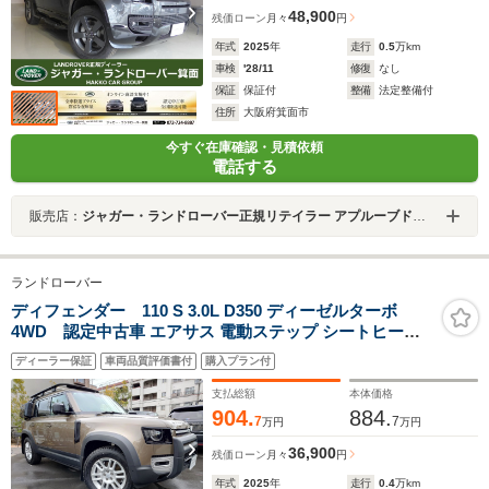
48,900
残価ローン
月々
円
年式
2025
年
走行
0.5
万km
車検
'28/11
修復
なし
保証
保証付
整備
法定整備付
住所
大阪府箕面市
今すぐ在庫確認・見積依頼
電話する
販売店：
ジャガー・ランドローバー正規リテイラー アプルーブドセンター箕面
ランドローバー
ディフェンダー 110 S 3.0L D350 ディーゼルターボ
4WD 認定中古車 エアサス 電動ステップ シートヒータ
デジタルミラー サイドBOX ルーフラック サイドラダー
ディーラー保証
車両品質評価書付
購入プラン付
フェンダートリム フロントEXプロテクション マッドガー
ド 背面タイヤカバー チェッカープロテクション
支払総額
本体価格
904.
884.
7
7
万円
万円
36,900
残価ローン
月々
円
年式
2025
年
走行
0.4
万km