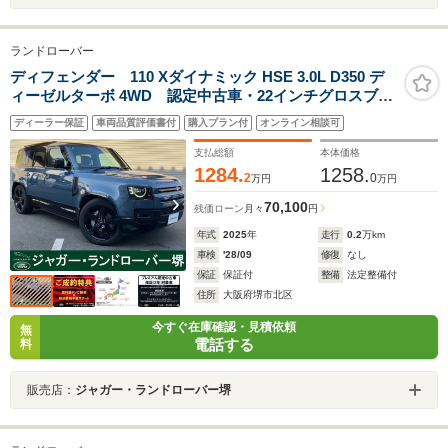
ランドローバー
ディフェンダー 110 Xダイナミック HSE 3.0L D350 デ
ィーゼルターボ 4WD 認定中古車・22インチグロスブラ
ックアルミホイール
ディーラー保証
車両品質評価書付
購入プラン付
オンライン相談可
支払総額
本体価格
1284.
1258.
2
0
万円
万円
70,100
残価ローン
月々
円
年式
2025
年
走行
0.2
万km
車検
'28/09
修復
なし
保証
保証付
整備
法定整備付
住所
大阪府堺市北区
今すぐ在庫確認・見積依頼
無
電話する
料
販売店：
ジャガー・ランドローバー堺