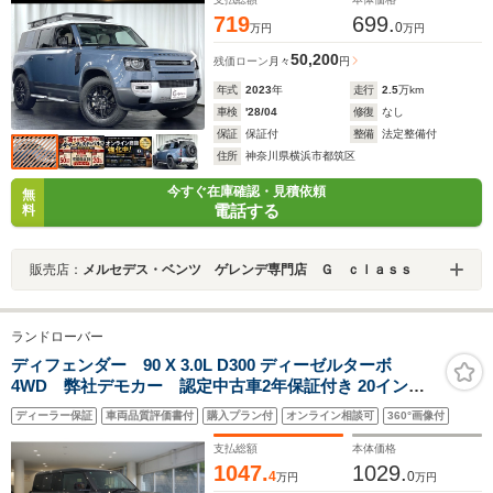
719
699.
0
万円
万円
50,200
残価ローン
月々
円
年式
2023
年
走行
2.5
万km
車検
'28/04
修復
なし
保証
保証付
整備
法定整備付
住所
神奈川県横浜市都筑区
今すぐ在庫確認・見積依頼
無
電話する
料
販売店：
メルセデス・ベンツ ゲレンデ専門店 Ｇ ｃｌａｓｓ
ランドローバー
ディフェンダー 90 X 3.0L D300 ディーゼルターボ
4WD 弊社デモカー 認定中古車2年保証付き 20イン
チ サンルーフ エアサスペンション フロントシート
ディーラー保証
車両品質評価書付
購入プラン付
オンライン相談可
360°画像付
ヒーター&クーラー ステアリングヒーター リアシー
トヒーター ヘッドアップディスプレイ
支払総額
本体価格
1047.
1029.
4
0
万円
万円