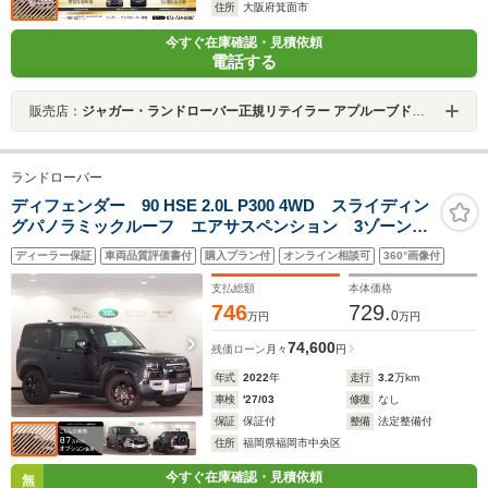
住所
大阪府箕面市
今すぐ在庫確認・見積依頼
電話する
販売店：
ジャガー・ランドローバー正規リテイラー アプルーブドセンター箕面
ランドローバー
ディフェンダー 90 HSE 2.0L P300 4WD スライディン
グパノラミックルーフ エアサスペンション 3ゾーンエ
アコン 20インチグロスブラックホイル フロントシー
ディーラー保証
車両品質評価書付
購入プラン付
オンライン相談可
360°画像付
トクーラー&ヒーター プライバシーガラス モルジヌヘ
ッドライニング
支払総額
本体価格
746
729.
0
万円
万円
74,600
残価ローン
月々
円
年式
2022
年
走行
3.2
万km
車検
'27/03
修復
なし
保証
保証付
整備
法定整備付
住所
福岡県福岡市中央区
今すぐ在庫確認・見積依頼
無