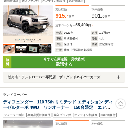
販売店保証
購入プラン付
オンライン相談可
360°画像付
ドクライメートパック 純正サイドステップ OP22AW ビ
ンテージタン&エボニーシート 後席エアコン サラウンド
支払総額
本体価格
カメラ ACC BSM
915.
901.
4
0
万円
万円
55,400
通常ローン
月々
円
年式
2023
年
走行
1.9
万km
車検
車検整備付
修復
なし
保証
保証付
整備
法定整備付
住所
神奈川県横浜市都筑区
今すぐ在庫確認・見積依頼
無
電話する
料
販売店：
ランドローバー専門店 ザ・グッドネイバーカーズ
ランドローバー
ディフェンダー 110 75th リミテッド エディション ディ
ーゼルターボ 4WD ワンオーナー 150台限定 エアサ
スペンション Meridianサウンドシステム ワイヤレス
ディーラー保証
車両品質評価書付
購入プラン付
オンライン相談可
360°画像付
デバイスチャージング 20インチ フロントシートクー
ラー&ヒーター フロントセンターコンソールクーラー
支払総額
本体価格