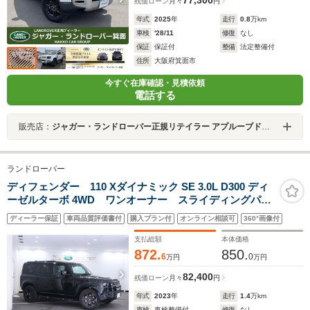
77,300
残価ローン
月々
円
年式
2025
年
走行
0.8
万km
車検
'28/11
修復
なし
保証
保証付
整備
法定整備付
住所
大阪府箕面市
今すぐ在庫確認・見積依頼
電話する
販売店：
ジャガー・ランドローバー正規リテイラー アプルーブドセンター箕面
ランドローバー
ディフェンダー 110 Xダイナミック SE 3.0L D300 ディ
ーゼルターボ 4WD ワンオーナー スライディングパノ
ラミックルーフ エアサスペンション 20インチ シー
ディーラー保証
車両品質評価書付
購入プラン付
オンライン相談可
360°画像付
トヒーター プライバシーガラス ブラックエクステリ
アパック Meridianサウンドシステム フル液晶メー
支払総額
本体価格
ター
872.
850.
6
0
万円
万円
82,400
残価ローン
月々
円
年式
2023
年
走行
1.4
万km
車検
車検整備付
修復
なし