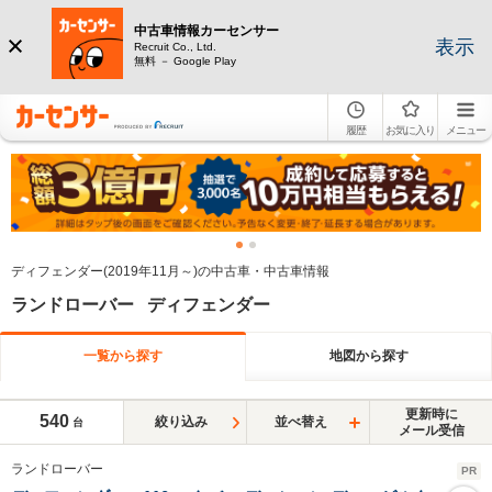
中古車情報カーセンサー
表示
Recruit Co., Ltd.
無料 － Google Play
履歴
お気に入り
メニュー
ディフェンダー(2019年11月～)の中古車・中古車情報
ランドローバー ディフェンダー
一覧から探す
地図から探す
更新時に
540
絞り込み
並べ替え
台
メール受信
ランドローバー
PR