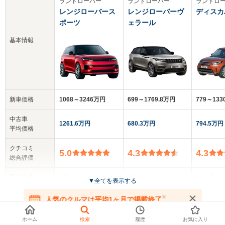
ランドローバー
ランドローバー
ランドロ
レンジローバース
レンジローバーヴ
ディスカ
ポーツ
ェラール
基本情報
新車価格
1068～3246万円
699～1769.8万円
779～13
中古車
1261.6万円
680.3万円
794.5万円
平均価格
クチコミ
5.0
4.3
4.3
総合評価
乗車定員
5人
5人
5～7人
▼
全てを表示する
ドア数
5ドア
5ドア
5ドア
※
人気のクルマは平均1ヶ月で掲載終了
在庫が無くなる前にお問い合わせください
お探しの条件で360°画像付きのクルマ
ホーム
検索
履歴
お気に入り
全高
全高
全高