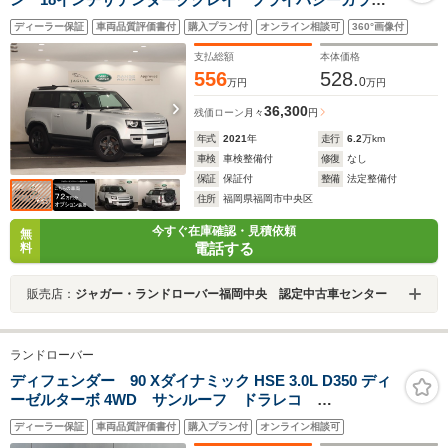
ス ブラックルーフレール セントラルTFTディスプレイ
ディーラー保証
車両品質評価書付
購入プラン付
オンライン相談可
360°画像付
付きアナログメーター
支払総額
本体価格
556
528.
0
万円
万円
36,300
残価ローン
月々
円
年式
2021
年
走行
6.2
万km
車検
車検整備付
修復
なし
保証
保証付
整備
法定整備付
住所
福岡県福岡市中央区
今すぐ在庫確認・見積依頼
無
電話する
料
販売店：
ジャガー・ランドローバー福岡中央 認定中古車センター
ランドローバー
ディフェンダー 90 Xダイナミック HSE 3.0L D350 ディ
ーゼルターボ 4WD サンルーフ ドラレコ
MIRIDIAN ETC ACC
ディーラー保証
車両品質評価書付
購入プラン付
オンライン相談可