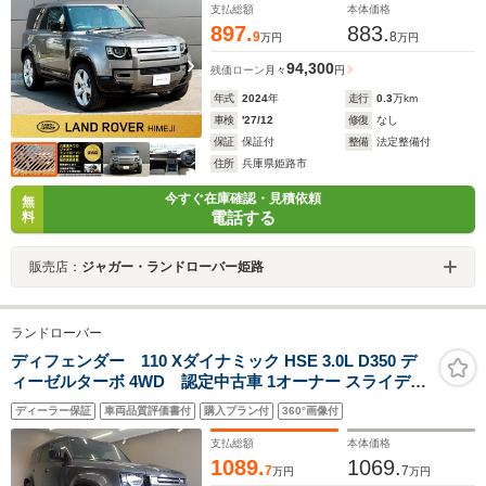
支払総額
本体価格
897.
883.
9
8
万円
万円
94,300
残価ローン
月々
円
年式
2024
年
走行
0.3
万km
車検
'27/12
修復
なし
保証
保証付
整備
法定整備付
住所
兵庫県姫路市
今すぐ在庫確認・見積依頼
無
電話する
料
販売店：
ジャガー・ランドローバー姫路
ランドローバー
ディフェンダー 110 Xダイナミック HSE 3.0L D350 デ
ィーゼルターボ 4WD 認定中古車 1オーナー スライディ
ングパノラミックルーフ ブラックパック デジタルミラー
ディーラー保証
車両品質評価書付
購入プラン付
360°画像付
電動ステップ 背面タイヤカバー MERIDIAN 純正ドラレコ
シートヒータ&クーラ 非接触充電 360カメラ
支払総額
本体価格
ACC/LKA/BSM/RTM 20AW
1089.
1069.
7
7
万円
万円