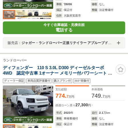
車検
'28/06
修復
なし
保証
保証付
整備
法定整備付
住所
大阪府箕面市
今すぐ在庫確認・見積依頼
電話する
販売店：
ジャガー・ランドローバー正規リテイラー アプルーブドセンター箕面
ランドローバー
ディフェンダー 110 S 3.0L D300 ディーゼルターボ
4WD 認定中古車 1オーナー メモリー付パワーシート シ
ートヒータ(F) エアサスペンション ACC/LKA/BSM/RTM
ディーラー保証
車両品質評価書付
購入プラン付
360°画像付
AppleCarPlay&Android Auto 3Dサラウンドカメラ 純正
ドラレコ スペアホイールカバー 20インチAW
支払総額
本体価格
774.
749.
7
7
万円
万円
27,300
残価ローン
月々
円
年式
2023
年
走行
2.1
万km
車検
車検整備付
修復
なし
保証
保証付
整備
法定整備付