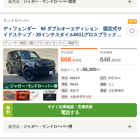
販売店：
ジャガー・ランドローバー西宮
ランドローバー
NEW
ディフェンダー 90 ダブルオーエディション 固定式サ
イドステップ・20インチスタイル6011グロスブラックア
ロイホイール
ディーラー保証
購入プラン付
オンライン相談可
支払総額
本体価格
668.
648.
6
0
万円
万円
58,300
残価ローン
月々
円
年式
2021
年
走行
0.5
万km
車検
'26/11
修復
なし
保証
保証付
整備
法定整備付
住所
大阪府堺市北区
今すぐ在庫確認・見積依頼
無
電話する
料
販売店：
ジャガー・ランドローバー堺