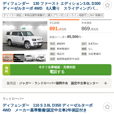
ディフェンダー 130 ファースト エディション3.0L D300
ディーゼルターボ 4WD 8人乗り スライディングパノ
ラミックルーフ Meridianサウンドシステム ワイヤレ
ディーラー保証
車両品質評価書付
購入プラン付
オンライン相談可
360°画像付
スデバイスチャージング エアサスペンション 20イン
チ ステアリングヒーター フロントシートヒーター&ク
支払総額
本体価格
ーラー
891.
869.
6
0
万円
万円
85,500
残価ローン
月々
円
年式
2023
年
走行
3.9
万km
車検
車検整備付
修復
なし
保証
保証付
整備
法定整備付
住所
福岡県福岡市中央区
今すぐ在庫確認・見積依頼
無
電話する
料
販売店：
ジャガー・ランドローバー福岡中央 認定中古車センター
ランドローバー
ディフェンダー 110 S 3.0L D350 ディーゼルターボ
4WD メーカー基準整備!認定中古車2年保証付き