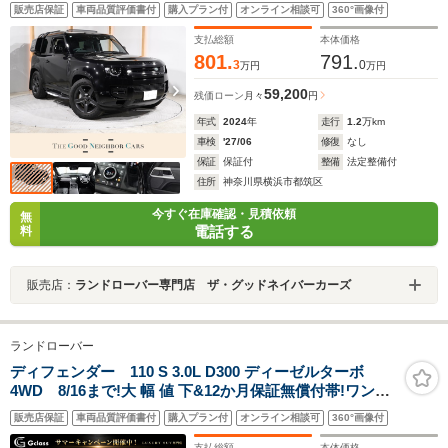
ノラミックルーフ MERIDIANサウンド ステアリングヒー
販売店保証
車両品質評価書付
購入プラン付
オンライン相談可
360°画像付
ター コールドクライメートパック 純正サイドステップ サ
イドマウントギアキャリア ブラックエクステリアパック
支払総額
本体価格
801.
791.
3
0
万円
万円
59,200
残価ローン
月々
円
年式
2024
年
走行
1.2
万km
車検
'27/06
修復
なし
保証
保証付
整備
法定整備付
住所
神奈川県横浜市都筑区
今すぐ在庫確認・見積依頼
無
電話する
料
販売店：
ランドローバー専門店 ザ・グッドネイバーカーズ
ランドローバー
ディフェンダー 110 S 3.0L D300 ディーゼルターボ
4WD 8/16まで!大 幅 値 下&12か月保証無償付帯!ワンオ
ーナー 希 少タスマンブルー×アイボリーレザー エアサス
販売店保証
車両品質評価書付
購入プラン付
オンライン相談可
360°画像付
仕様 専用ルーフラック ブラックAW サイドステップ 車検
R10/4 ディーゼルターボ マイルドハイブリッド
支払総額
本体価格