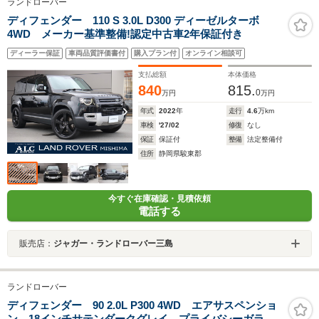
ランドローバー
ディフェンダー 110 S 3.0L D300 ディーゼルターボ
4WD メーカー基準整備!認定中古車2年保証付き
ディーラー保証
車両品質評価書付
購入プラン付
オンライン相談可
支払総額
本体価格
840
815.
0
万円
万円
年式
2022
年
走行
4.6
万km
車検
'27/02
修復
なし
保証
保証付
整備
法定整備付
住所
静岡県駿東郡
今すぐ在庫確認・見積依頼
電話する
販売店：
ジャガー・ランドローバー三島
ランドローバー
ディフェンダー 90 2.0L P300 4WD エアサスペンショ
ン 18インチサテンダークグレイ プライバシーガラ