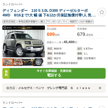
ランドローバー
ディフェンダー 110 S 3.0L D300 ディーゼルターボ
4WD 8/16まで!大 幅 値 下&12か月保証無償付帯!人 気 パ
ンゲアグリーン エアーサスペンション仕様
販売店保証
車両品質評価書付
購入プラン付
オンライン相談可
360°画像付
AppleCarPlay/AndroidAuto 360度カメラ カーキレザーシ
ート アクティブクルーズ サイドステップ ルーフキャリア
支払総額
本体価格
699
679.
0
万円
万円
45,400
残価ローン
月々
円
年式
2021
年
走行
1.5
万km
車検
車検整備付
修復
なし
保証
保証付
整備
法定整備付
住所
神奈川県横浜市都筑区
今すぐ在庫確認・見積依頼
無
電話する
料
販売店：
メルセデス・ベンツ ゲレンデ専門店 Ｇ ｃｌａｓｓ
ランドローバー