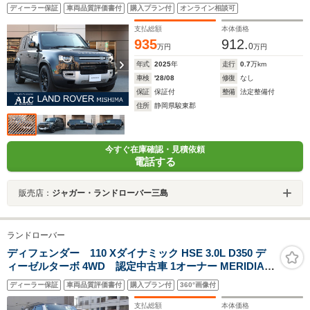
ディーラー保証
車両品質評価書付
購入プラン付
オンライン相談可
支払総額
本体価格
935
912.
0
万円
万円
年式
2025
年
走行
0.7
万km
車検
'28/08
修復
なし
保証
保証付
整備
法定整備付
住所
静岡県駿東郡
今すぐ在庫確認・見積依頼
電話する
販売店：
ジャガー・ランドローバー三島
ランドローバー
ディフェンダー 110 Xダイナミック HSE 3.0L D350 デ
ィーゼルターボ 4WD 認定中古車 1オーナー MERIDIAN
エアサス パノラミックスライディングルーフ シートヒー
ディーラー保証
車両品質評価書付
購入プラン付
360°画像付
タ(F/R)&シートクーラ(F)M付PWシート サイドステップ
360カメラ マッドフラップ 純正ドラレコ リアコンプレッ
支払総額
本体価格