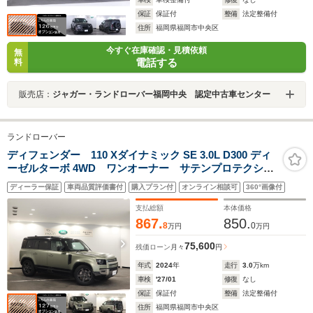
保証
保証付
整備
法定整備付
住所
福岡県福岡市中央区
今すぐ在庫確認・見積依頼
無
電話する
料
販売店：
ジャガー・ランドローバー福岡中央 認定中古車センター
ランドローバー
ディフェンダー 110 Xダイナミック SE 3.0L D300 ディ
ーゼルターボ 4WD ワンオーナー サテンプロテクショ
ンフィルム エアサスペンション クリアサイトインテ
ディーラー保証
車両品質評価書付
購入プラン付
オンライン相談可
360°画像付
リアビューミラー 12ウェイフロント電動シート(ヒータ
ー付き) クロスカービーム(ダークグレイパウダーコート
支払総額
本体価格
フィニッシュ
867.
850.
8
0
万円
万円
75,600
残価ローン
月々
円
年式
2024
年
走行
3.0
万km
車検
'27/01
修復
なし
保証
保証付
整備
法定整備付
住所
福岡県福岡市中央区