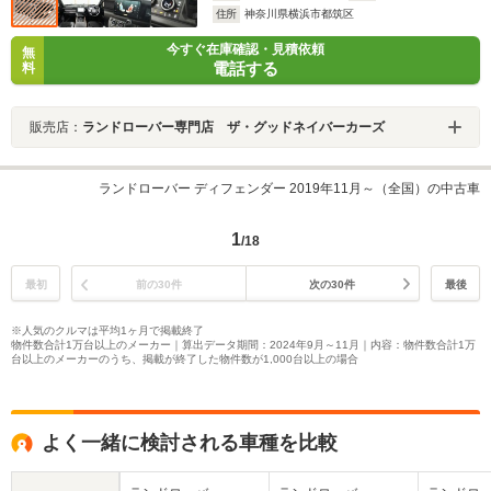
住所
神奈川県横浜市都筑区
今すぐ在庫確認・見積依頼
無
電話する
料
販売店：
ランドローバー専門店 ザ・グッドネイバーカーズ
ランドローバー ディフェンダー 2019年11月～（全国）の中古車
1
/18
最初
前の30件
次の30件
最後
※人気のクルマは平均1ヶ月で掲載終了
物件数合計1万台以上のメーカー｜算出データ期間：2024年9月～11月｜内容：物件数合計1万
台以上のメーカーのうち、掲載が終了した物件数が1,000台以上の場合
よく一緒に検討される車種を比較