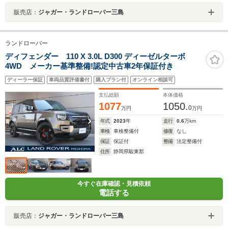
販売店：
ジャガー・ランドローバー三島
ランドローバー
ディフェンダー 110 X 3.0L D300 ディーゼルターボ
4WD メーカー基準整備!認定中古車2年保証付き
ディーラー保証
車両品質評価書付
購入プラン付
オンライン相談可
支払総額
本体価格
1077
1050.
0
万円
万円
年式
2023
年
走行
0.6
万km
車検
車検整備付
修復
なし
保証
保証付
整備
法定整備付
住所
静岡県駿東郡
今すぐ在庫確認・見積依頼
電話する
販売店：
ジャガー・ランドローバー三島