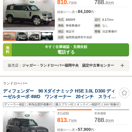
810.
788.
7
0
万円
万円
84,100
残価ローン
月々
円
年式
2023
年
走行
2.1
万km
車検
車検整備付
修復
なし
保証
保証付
整備
法定整備付
住所
福岡県福岡市中央区
今すぐ在庫確認・見積依頼
無
電話する
料
販売店：
ジャガー・ランドローバー福岡中央 認定中古車センター
ランドローバー
ディフェンダー 90 Xダイナミック HSE 3.0L D300 ディ
ーゼルターボ 4WD ワンオーナー 20インチ スライデ
ィングパノラミックルーフ エアサスペンション ワイ
ディーラー保証
車両品質評価書付
購入プラン付
オンライン相談可
360°画像付
ヤレスデバイスチャージング Meridianサウンドシステ
ム フロントシートヒーター&クーラー ブラックコント
支払総額
本体価格
ラストルーフ
813.
788.
7
0
万円
万円
57,900
残価ローン
月々
円