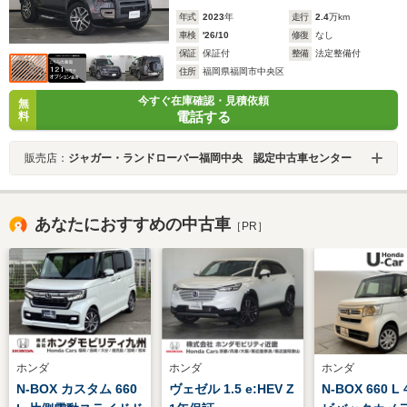
年式
2023
年
走行
2.4
万km
車検
'26/10
修復
なし
保証
保証付
整備
法定整備付
住所
福岡県福岡市中央区
今すぐ在庫確認・見積依頼
無
電話する
料
販売店：
ジャガー・ランドローバー福岡中央 認定中古車センター
あなたにおすすめの中古車
［PR］
ホンダ
ホンダ
ホンダ
N-BOX カスタム 660
ヴェゼル 1.5 e:HEV Z
N-BOX 660 L