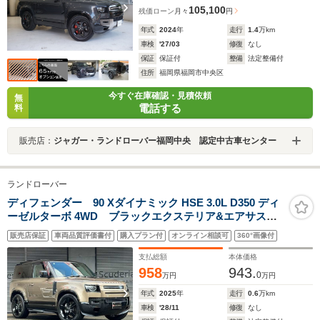
105,100
残価ローン
月々
円
年式
2024
年
走行
1.4
万km
車検
'27/03
修復
なし
保証
保証付
整備
法定整備付
住所
福岡県福岡市中央区
今すぐ在庫確認・見積依頼
無
電話する
料
販売店：
ジャガー・ランドローバー福岡中央 認定中古車センター
ランドローバー
ディフェンダー 90 Xダイナミック HSE 3.0L D350 ディ
ーゼルターボ 4WD ブラックエクステリア&エアサスペ
ンションパック 22インチアルミ パノラマルーフ サ
販売店保証
車両品質評価書付
購入プラン付
オンライン相談可
360°画像付
イドステップ デジタルミラー 前後ドライブレコーダ
ー
支払総額
本体価格
958
943.
0
万円
万円
年式
2025
年
走行
0.6
万km
車検
'28/11
修復
なし