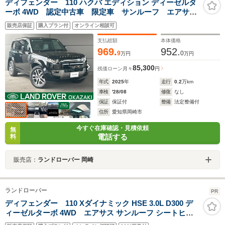
ディフェンダー 110 ハクバ エディション ディーゼルタ
ーボ 4WD 認定中古車 限定車 サンルーフ エアサ
ス デジタルインナーミラー 純正20インチアルミ
販売店保証
購入プラン付
オンライン相談可
MERIDIAN 3Dサラウンドカメラ メモリ付パワーシー
ト 3ゾーンクライメートコントロール デジタルメータ
支払総額
本体価格
ー
969.
952.
9
0
万円
万円
85,300
残価ローン
月々
円
年式
2025
年
走行
0.2
万km
車検
'28/08
修復
なし
保証
保証付
整備
法定整備付
住所
愛知県岡崎市
今すぐ在庫確認・見積依頼
無
電話する
料
販売店：
ランドローバー 岡崎
ランドローバー
PR
ディフェンダー 110 Xダイナミック HSE 3.0L D300 デ
ィーゼルターボ 4WD エアサス サンルーフ シートヒー
ター&クーラー MERIDIAN ステアリングヒーター コール