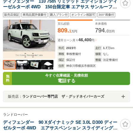
ディフェンダー 110 75th リミテッド エディション ディ
ーゼルターボ 4WD 150台限定車 エアサス サンルーフ
MERIDIAN シートヒーター&クーラー 急速クーラーBOX
販売店保証
車両品質評価書付
購入プラン付
オンライン相談可
360°画像付
ヘッドアップディスプレイ 純正サイドステップ 後席シー
トヒーター ステアリングヒーター コールドクライメート
支払総額
本体価格
パック
809.
794.
1
0
万円
万円
46,400
通常ローン
月々
円
年式
2023
年
走行
1.7
万km
車検
車検整備付
修復
なし
保証
保証付
整備
法定整備付
住所
神奈川県横浜市都筑区
今すぐ在庫確認・見積依頼
無
電話する
料
販売店：
ランドローバー専門店 ザ・グッドネイバーカーズ
ランドローバー
ディフェンダー 90 Xダイナミック SE 3.0L D300 ディー
ゼルターボ 4WD エアサスペンション スライディングパ