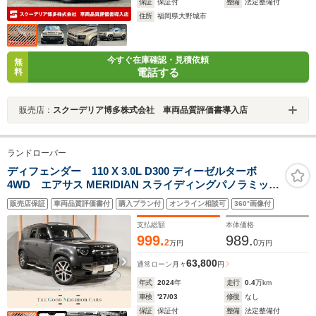
保証
保証付
整備
法定整備付
住所
福岡県大野城市
今すぐ在庫確認・見積依頼
無
電話する
料
販売店：
スクーデリア博多株式会社 車両品質評価書導入店
ランドローバー
ディフェンダー 110 X 3.0L D300 ディーゼルターボ
4WD エアサス MERIDIAN スライディングパノラミック
ルーフ シートヒーター&クーラー ヘッドアップディスプ
販売店保証
車両品質評価書付
購入プラン付
オンライン相談可
360°画像付
レイ 純正サイドステップ 後席シートヒーター デジタルイ
ンナーミラー ACC BSM レッドキャリパー
支払総額
本体価格
999.
989.
2
0
万円
万円
63,800
通常ローン
月々
円
年式
2024
年
走行
0.4
万km
車検
'27/03
修復
なし
保証
保証付
整備
法定整備付