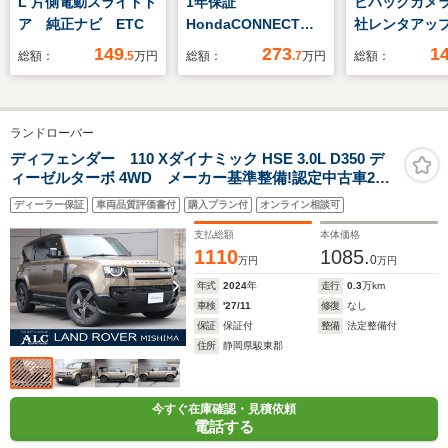
L 片側電動スライドド
1年保証
ビバックカメラ
ア 純正ナビ ETC
HondaCONNECTデ
社レンタアッ
ィスプレイ 前後ドラ
149
273
1
総額：
.5
万円
総額：
.7
万円
総額：
レコ ETC2.0 バッ
クカメラ アダプティ
ブクルーズコントロー
ランドローバー
ル Bluetooth
TV シートヒータ
ディフェンダー 110 Xダイナミック HSE 3.0L D350 デ
ィーゼルターボ 4WD メーカー基準整備!認定中古車2年
ー スマートキー2
保証付き
個 電動リアゲート
ディーラー保証
車両品質評価書付
購入プラン付
オンライン相談可
支払総額
本体価格
1110
1085.
0
万円
万円
年式
2024
年
走行
0.3
万km
車検
'27/11
修復
なし
保証
保証付
整備
法定整備付
住所
静岡県駿東郡
今すぐ在庫確認・見積依頼
電話する