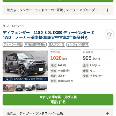
販売店：
ジャガー・ランドローバー正規リテイラー アプルーブドセンター箕面
ランドローバー
ディフェンダー 110 X 3.0L D300 ディーゼルターボ
4WD メーカー基準整備!認定中古車2年保証付き
ディーラー保証
車両品質評価書付
購入プラン付
オンライン相談可
支払総額
本体価格
1028
998.
0
万円
万円
年式
2023
年
走行
1.9
万km
車検
車検整備付
修復
なし
保証
保証付
整備
法定整備付
住所
静岡県駿東郡
今すぐ在庫確認・見積依頼
電話する
販売店：
ジャガー・ランドローバー三島