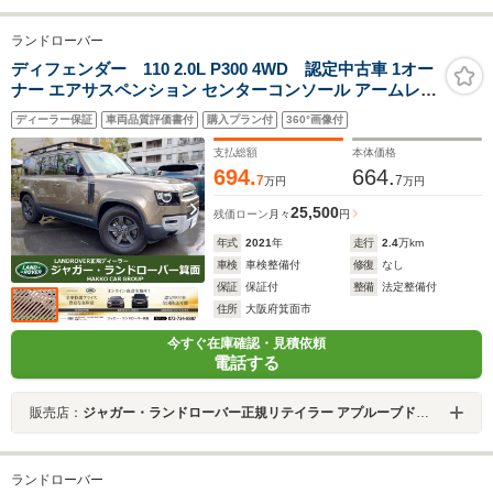
ランドローバー
ディフェンダー 110 2.0L P300 4WD 認定中古車 1オー
ナー エアサスペンション センターコンソール アームレス
ト ルーフレール ルーフラック サイドラダー
ディーラー保証
車両品質評価書付
購入プラン付
360°画像付
ACC/LKA/BSM/RTM サラウンドカメラ
AppleCarPlay&Android Auto 18インチAW
支払総額
本体価格
694.
664.
7
7
万円
万円
25,500
残価ローン
月々
円
年式
2021
年
走行
2.4
万km
車検
車検整備付
修復
なし
保証
保証付
整備
法定整備付
住所
大阪府箕面市
今すぐ在庫確認・見積依頼
電話する
販売店：
ジャガー・ランドローバー正規リテイラー アプルーブドセンター箕面
ランドローバー