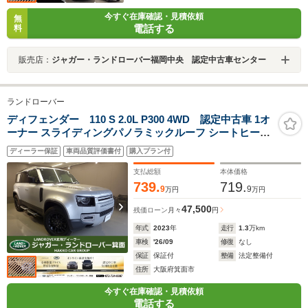
今すぐ在庫確認・見積依頼
無
電話する
料
販売店：
ジャガー・ランドローバー福岡中央 認定中古車センター
ランドローバー
ディフェンダー 110 S 2.0L P300 4WD 認定中古車 1オ
ーナー スライディングパノラミックルーフ シートヒータ
ー サイドステップ(固定式) フル液晶メーター ルーフレー
ディーラー保証
車両品質評価書付
購入プラン付
ル ACC/LKA/BSM/RTM 3Dサラウンドカメラ 純正ドラレ
コ 19インチAW
支払総額
本体価格
739.
719.
9
9
万円
万円
47,500
残価ローン
月々
円
年式
2023
年
走行
1.3
万km
車検
'26/09
修復
なし
保証
保証付
整備
法定整備付
住所
大阪府箕面市
今すぐ在庫確認・見積依頼
電話する