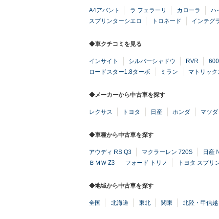
A4アバント
ラ フェラーリ
カローラ
ハ
スプリンターシエロ
トロネード
インテグ
◆車クチコミを見る
インサイト
シルバーシャドウ
RVR
60
ロードスター1.8ターボ
ミラン
マトリック
◆メーカーから中古車を探す
レクサス
トヨタ
日産
ホンダ
マツダ
◆車種から中古車を探す
アウディ RS Q3
マクラーレン 720S
日産 
ＢＭＷ Z3
フォード トリノ
トヨタ スプリ
◆地域から中古車を探す
全国
北海道
東北
関東
北陸・甲信越