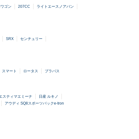
AXワゴン
207CC
ライトエースノアバン
SRX
センチュリー
スマート
ロータス
ブラバス
 エスティマエミーナ
日産 ルキノ
アウディ SQ8スポーツバックe-tron