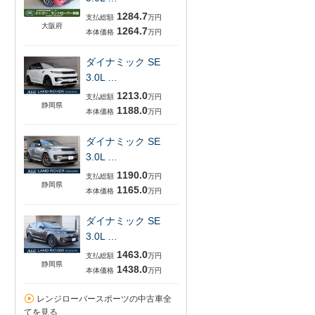
1284.7
支払総額
万円
大阪府
1264.7
本体価格
万円
ダイナミック SE
3.0L …
1213.0
支払総額
万円
静岡県
1188.0
本体価格
万円
ダイナミック SE
3.0L …
1190.0
支払総額
万円
静岡県
1165.0
本体価格
万円
ダイナミック SE
3.0L …
1463.0
支払総額
万円
静岡県
1438.0
本体価格
万円
レンジローバースポーツの中古車全
てを見る