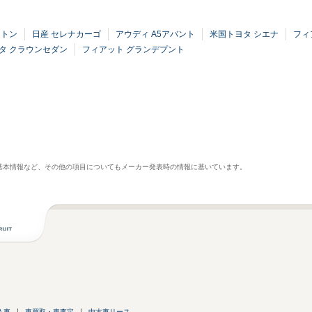
イトン
日産 セレナカーゴ
アウディ A5アバント
米国トヨタ シエナ
フィ
タ クラウンセダン
フィアット グランデプント
基本情報など、その他の項目についてもメーカー発表時の情報に基いています。
入車
車買取・車査定
中古車リース