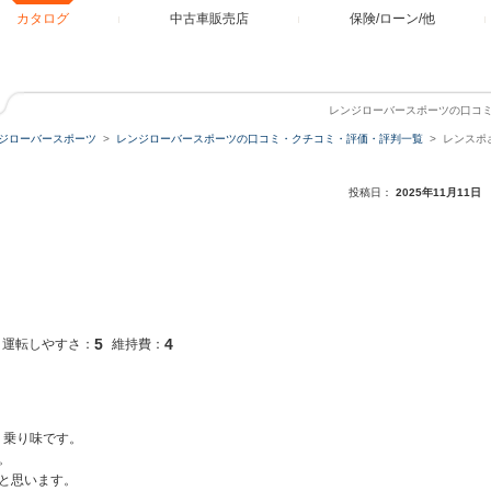
カタログ
中古車販売店
保険/ローン/他
レンジローバースポーツの口コ
ジローバースポーツ
レンジローバースポーツの口コミ・クチコミ・評価・評判一覧
レンスポ
投稿日：
2025年11月11日
5
4
運転しやすさ：
維持費：
う乗り味です。
。
と思います。