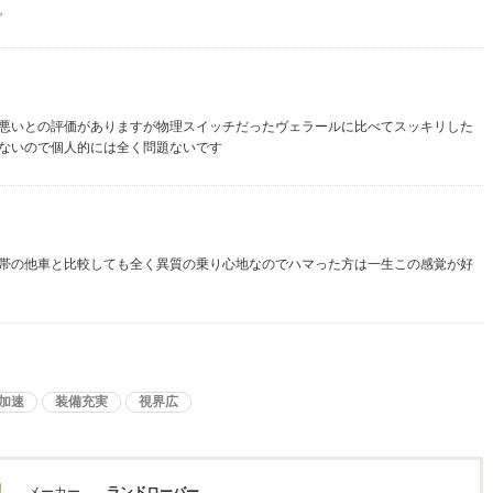
。
悪いとの評価がありますが物理スイッチだったヴェラールに比べてスッキリした
ないので個人的には全く問題ないです
帯の他車と比較しても全く異質の乗り心地なのでハマった方は一生この感覚が好
加速
装備充実
視界広
メーカー
ランドローバー