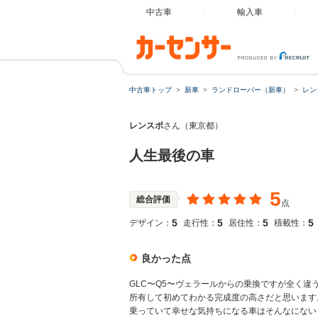
中古車
輸入車
中古車トップ
新車
ランドローバー（新車）
レン
レンスポ
さん（東京都）
人生最後の車
5
総合評価
点
5
5
5
5
デザイン：
走行性：
居住性：
積載性：
良かった点
GLC〜Q5〜ヴェラールからの乗換ですが全く違
所有して初めてわかる完成度の高さだと思います
乗っていて幸せな気持ちになる車はそんなにない