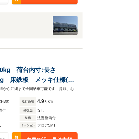
0kg 荷台内寸:長さ
0kg 床鉄板 メッキ仕様(F
ネ・ホイールキャップ) コ
当店では、法で定められたルールに基づき車両総額表示を行っております。北海道から沖縄まで全国納車可能です。是非、お気軽に072-841-8000までご相談ください。
4.9
(H30)
万km
走行距離
備付
なし
修復歴
法定整備付
整備
C
フロア5MT
ミッション
無