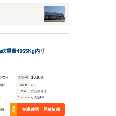
総重量4965Kg内寸
10.9
(H25)
万km
走行距離
備付
なし
修復歴
法定整備付
整備
C
その他MT
ミッション
無
在庫確認・見積依頼
追加
料