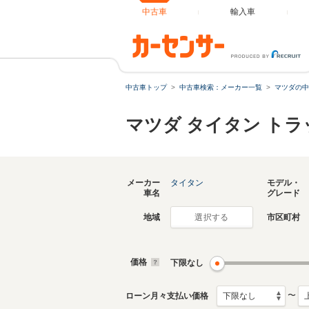
中古車
輸入車
中古車トップ
中古車検索：メーカー一覧
マツダの中
マツダ タイタン ト
メーカー
タイタン
モデル・
車名
グレード
地域
市区町村
選択する
価格
下限なし
〜
ローン月々支払い価格