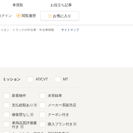
車買取
お役立ち記事
ログイン
閲覧履歴
お気に入り
タイタン・トラックの中古車・中古車情報
サイトマップ
ミッション
AT/CVT
MT
新着物件
未登録車
支払総額あり
メーカー系販売店
修復歴なし
クーポン付き
車両品質評価書
購入プラン付き
付き