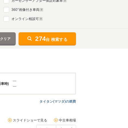
カーセンサーアフター保証対象車
360
°画像付き車両
オンライン相談可
274
をクリア
台 検索する
---
新車時)
---
タイタン(マツダ)の燃費
スライドショーで見る
中古車相場