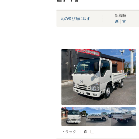
台
新着順
元の並び順に戻す
新
古
トラック
白