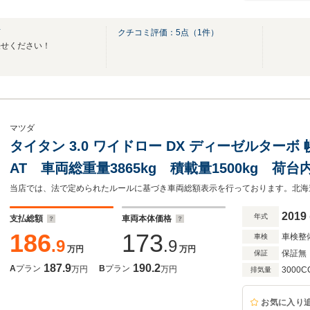
店
クチコミ評価：
5
点（
1
件）
任せください！
マツダ
タイタン 3.0 ワイドロー DX ディーゼルター
AT 車両総重量3865kg 積載量1500kg 荷台内
高さ41cm 後輪Wタイヤ 三方開 MTモー
側電格ミラー ABS 幌取り外し可
2019
年式
支払総額
車両本体価格
186
173
車検整
車検
.9
.9
万円
万円
保証無
保証
187.9
190.2
A
プラン
B
プラン
万円
万円
3000C
排気量
お気に入り