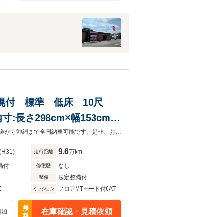
ボ 幌付 標準 低床 10尺
寸:長さ298cm×幅153cm×
ド キーレス PW 助手席
当店では、法で定められたルールに基づき車両総額表示を行っております。北海道から沖縄まで全国納車可能です。是非、お気軽に072-841-8000までご相談ください。
9.6
(H31)
万km
走行距離
備付
なし
修復歴
法定整備付
整備
C
フロアMTモード付6AT
ミッション
無
在庫確認・見積依頼
追加
料