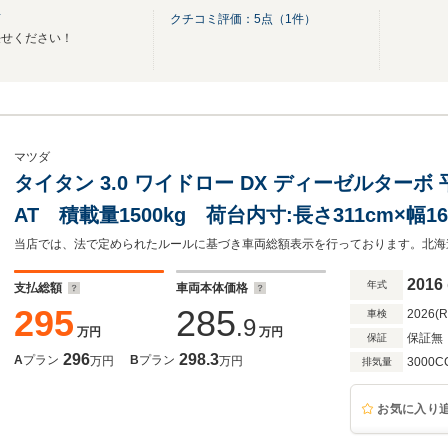
店
クチコミ評価：
5
点（
1
件）
任せください！
マツダ
タイタン 3.0 ワイドロー DX ディーゼルター
AT 積載量1500kg 荷台内寸:長さ311cm×幅1
量3715kg 三方開 後輪Wタイヤ 社外メモリ
ラレコ アイスト
2016
年式
支払総額
車両本体価格
295
285
2026(
車検
.9
万円
万円
保証無
保証
296
298.3
A
プラン
B
プラン
万円
万円
3000C
排気量
お気に入り