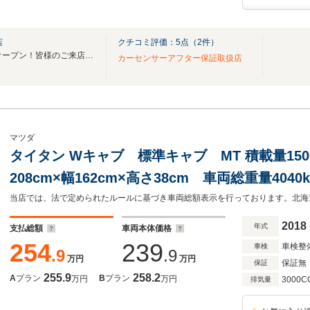
店
クチコミ評価：
5
点（
2
件）
ジョブカーズ10店舗目が遂にオープン！皆様のご来店をお待ちしております！
カーセンサーアフター保証取扱店
マツダ
タイタン Wキャブ 標準キャブ MT 積載量150
208cm×幅162cm×高さ38cm 車両総重量404
グリル・Fバンパー・ミラー・ステップ・ドアパ
ボレーン 左電動格納ミラー
2018
年式
支払総額
車両本体価格
254
239
車検整
車検
.9
.9
万円
万円
保証無
保証
255.9
258.2
A
プラン
B
プラン
万円
万円
3000C
排気量