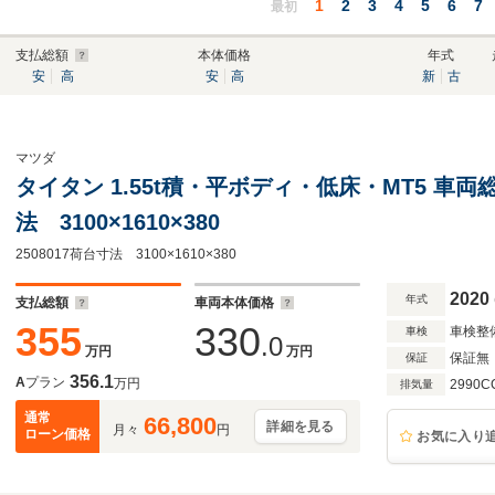
1
2
3
4
5
6
7
最初
支払総額
本体価格
年式
安
高
安
高
新
古
マツダ
タイタン 1.55t積・平ボディ・低床・MT5 車両
法 3100×1610×380
2508017荷台寸法 3100×1610×380
2020
年式
支払総額
車両本体価格
355
330
車検整
車検
.0
万円
万円
保証無
保証
356.1
A
プラン
万円
2990C
排気量
通常
66,800
詳細を見る
月々
円
ローン価格
お気に入り