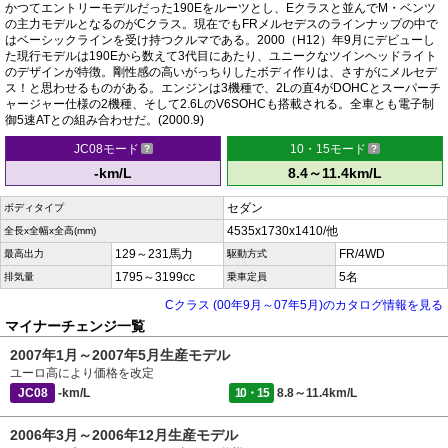
かつてエントリーモデルだった190Eをルーツとし、Eクラスと並んでM・ベンツ
の主力モデルとなるのがCクラス。現在でもFRメルセデスのラインナップの中で
はベーシックラインを受け持つクルマである。2000（H12）年9月にデビューし
た現行モデルは190Eから数えて3代目にあたり、ユニークなツインヘッドライト
のデザインが特徴。剛性感の高いがっちりしたボディ作りは、さすがにメルセデ
ス！と思わせるものがある。エンジンは3機種で、2Lの直4がDOHCとスーパーチ
ャージャー仕様の2機種、そして2.6LのV6SOHCも搭載される。全車とも電子制
御5速ATとの組み合わせだ。(2000.9)
JC08モード
10・15モード
-km/L
8.4～11.4km/L
セダン
ボディタイプ
4535x1730x1410/他
全長x全幅x全高(mm)
129～231馬力
FR/4WD
最高出力
駆動方式
1795～3199cc
5名
排気量
乗車定員
Cクラス (00年9月～07年5月)のカタログ情報を見る
マイナーチェンジ一覧
2007年1月～2007年5月生産モデル
ユーロ高により価格を改定
JC08
-km/L
10・15
8.8～11.4km/L
2006年3月～2006年12月生産モデル