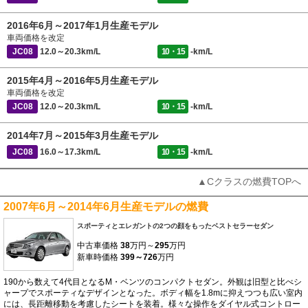
2016年6月～2017年1月生産モデル
車両価格を改定
JC08
12.0～20.3km/L
10・15
-km/L
2015年4月～2016年5月生産モデル
車両価格を改定
JC08
12.0～20.3km/L
10・15
-km/L
2014年7月～2015年3月生産モデル
JC08
16.0～17.3km/L
10・15
-km/L
▲Cクラスの燃費TOPへ
2007年6月～2014年6月生産モデルの燃費
スポーティとエレガントの2つの顔をもったベストセラーセダン
中古車価格
38
万円～
295
万円
新車時価格
399～726
万円
190から数えて4代目となるM・ベンツのコンパクトセダン。外観は旧型と比べシ
ャープでスポーティなデザインとなった。ボディ幅を1.8mに抑えつつも広い室内
には、長距離移動を考慮したシートを装着。様々な操作をダイヤル式コントロー