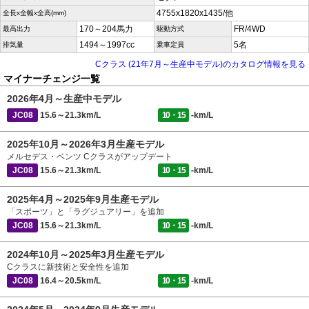
4755x1820x1435/他
全長x全幅x全高(mm)
170～204馬力
FR/4WD
最高出力
駆動方式
1494～1997cc
5名
排気量
乗車定員
Cクラス (21年7月～生産中モデル)のカタログ情報を見る
マイナーチェンジ一覧
2026年4月～生産中モデル
JC08
15.6～21.3km/L
10・15
-km/L
2025年10月～2026年3月生産モデル
メルセデス・ベンツ Cクラスがアップデート
JC08
15.6～21.3km/L
10・15
-km/L
2025年4月～2025年9月生産モデル
「スポーツ」と「ラグジュアリー」を追加
JC08
15.6～21.3km/L
10・15
-km/L
2024年10月～2025年3月生産モデル
Cクラスに新技術と安全性を追加
JC08
16.4～20.5km/L
10・15
-km/L