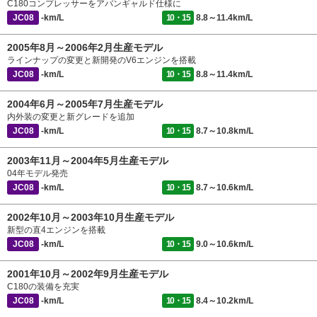
C180コンプレッサーをアバンギャルド仕様に
JC08
-km/L
10・15
8.8～11.4km/L
2005年8月～2006年2月生産モデル
ラインナップの変更と新開発のV6エンジンを搭載
JC08
-km/L
10・15
8.8～11.4km/L
2004年6月～2005年7月生産モデル
内外装の変更と新グレードを追加
JC08
-km/L
10・15
8.7～10.8km/L
2003年11月～2004年5月生産モデル
04年モデル発売
JC08
-km/L
10・15
8.7～10.6km/L
2002年10月～2003年10月生産モデル
新型の直4エンジンを搭載
JC08
-km/L
10・15
9.0～10.6km/L
2001年10月～2002年9月生産モデル
C180の装備を充実
JC08
-km/L
10・15
8.4～10.2km/L