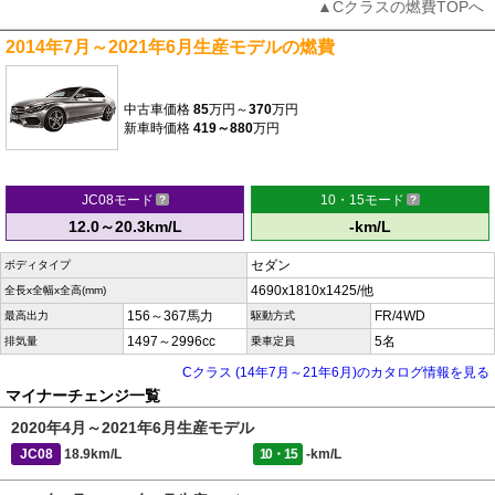
▲Cクラスの燃費TOPへ
2014年7月～2021年6月生産モデルの燃費
中古車価格
85
万円～
370
万円
新車時価格
419～880
万円
JC08モード
10・15モード
12.0～20.3km/L
-km/L
セダン
ボディタイプ
4690x1810x1425/他
全長x全幅x全高(mm)
156～367馬力
FR/4WD
最高出力
駆動方式
1497～2996cc
5名
排気量
乗車定員
Cクラス (14年7月～21年6月)のカタログ情報を見る
マイナーチェンジ一覧
2020年4月～2021年6月生産モデル
JC08
18.9km/L
10・15
-km/L