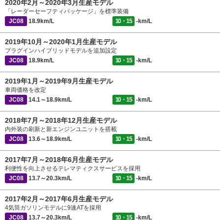
2020年2月～2020年3月生産モデル
「レーダーセーフティパッケージ」を標準装備
JC08
18.9km/L
10・15
-km/L
2019年10月～2020年1月生産モデル
プラグインハイブリッドモデルを追加設定
JC08
18.9km/L
10・15
-km/L
2019年1月～2019年9月生産モデル
車両価格を改定
JC08
14.1～18.9km/L
10・15
-km/L
2018年7月～2018年12月生産モデル
内外装の刷新と新エンジンユニットを搭載
JC08
13.6～18.9km/L
10・15
-km/L
2017年7月～2018年6月生産モデル
利便性を向上させるテレマティクスサービスを採用
JC08
13.7～20.3km/L
10・15
-km/L
2017年2月～2017年6月生産モデル
4気筒ガソリンモデルに9速ATを採用
JC08
13.7～20.3km/L
10・15
-km/L