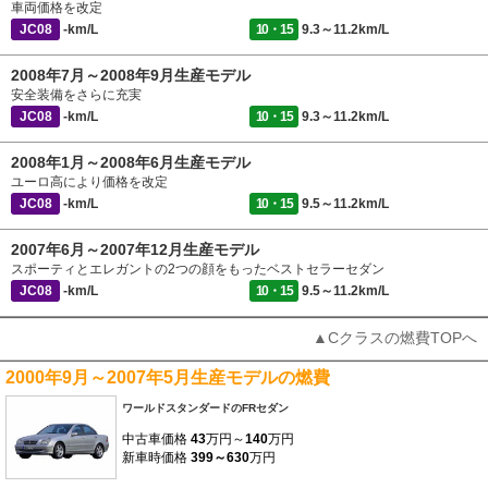
車両価格を改定
JC08
-km/L
10・15
9.3～11.2km/L
2008年7月～2008年9月生産モデル
安全装備をさらに充実
JC08
-km/L
10・15
9.3～11.2km/L
2008年1月～2008年6月生産モデル
ユーロ高により価格を改定
JC08
-km/L
10・15
9.5～11.2km/L
2007年6月～2007年12月生産モデル
スポーティとエレガントの2つの顔をもったベストセラーセダン
JC08
-km/L
10・15
9.5～11.2km/L
▲Cクラスの燃費TOPへ
2000年9月～2007年5月生産モデルの燃費
ワールドスタンダードのFRセダン
中古車価格
43
万円～
140
万円
新車時価格
399～630
万円