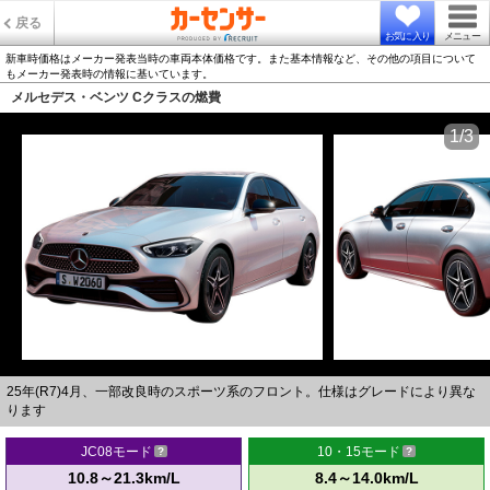
戻る
お気に入り
メニュー
新車時価格はメーカー発表当時の車両本体価格です。また基本情報など、その他の項目について
もメーカー発表時の情報に基いています。
メルセデス・ベンツ Cクラスの燃費
1/3
25年(R7)4月、一部改良時のスポーツ系のフロント。仕様はグレードにより異な
ります
JC08モード
10・15モード
10.8～21.3km/L
8.4～14.0km/L