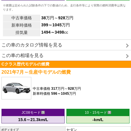
※燃費は定められた試験条件の下での数値のため、走行条件等により実際の燃料消費率は異な
ります。
中古車価格
38
万円～
928
万円
399～1045
万円
新車時価格
1494～3498
cc
排気量
この車のカタログ情報を見る
この車の相場を見る
Cクラス歴代モデルの燃費
2021年7月～生産中モデルの燃費
中古車価格
317
万円～
928
万円
新車時価格
596～1045
万円
JC08モード
10・15モード
15.6～21.3km/L
-km/L
セダン
ボディタイプ