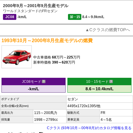
2000年9月～2001年9月生産モデル
ワールドスタンダードのFRセダン
JC08
-km/L
10・15
8.4～9.9km/L
▲Cクラスの燃費TOPへ
1993年10月～2000年8月生産モデルの燃費
中古車価格
68
万円～
225
万円
新車時価格
390～620
万円
JC08モード
10・15モード
-km/L
8.6～10.4km/L
セダン
ボディタイプ
4495x1720x1395/他
全長x全幅x全高(mm)
115～200馬力
FR
最高出力
駆動方式
1998～2799cc
4～5名
排気量
乗車定員
Cクラス (93年10月～00年8月)のカタログ情報を見る