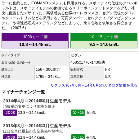
ラーに集約した、COMANDシステムも採用される。スポーティな仕様のアバンギ
ャルドは、スポーティモデルの象徴であるスリーポインテッドスターをグリル中
央に配置したデザインに。高級感ある仕様のエレガンスは、セダン伝統のグリル
やクロームトリムなどを採用する。可変ダンパー（セレクティブダンピングシス
テム）や車速感応式ステアリングなどによって、乗り心地と俊敏さを両立させ
た。（2007.6）
JC08モード
10・15モード
10.8～14.4km/L
9.3～14.0km/L
セダン
ボディタイプ
4585x1770x1430/他
全長x全幅x全高(mm)
156～306馬力
FR
最高出力
駆動方式
1795～3498cc
5名
排気量
乗車定員
Cクラス (07年6月～14年6月)のカタログ情報を見る
マイナーチェンジ一覧
2014年4月～2014年6月生産モデル
消費税の変更により価格を修正
JC08
12.8～14.4km/L
10・15
-km/L
2013年8月～2014年3月生産モデル
ほぼ全車に最新の安全装備を標準化
JC08
12.8～14.4km/L
10・15
-km/L