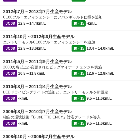
2012年7月～2013年7月生産モデル
C180ブルーエフィシェンシーにアバンギャルド仕様を追加
JC08
12.8～14.4km/L
10・15
-km/L
2011年10月～2012年6月生産モデル
エントリーモデルC180ブルーエフィシェンシーを追加
JC08
12.8～13.6km/L
10・15
13.4～14.0km/L
2011年5月～2011年9月生産モデル
2000カ所以上が変更されたビッグマイナーチェンジを実施
JC08
10.8～11.8km/L
10・15
12.6～12.8km/L
2010年8月～2011年4月生産モデル
LEDドライビングライトの追加と、エントリーモデルを新設定
JC08
-km/L
10・15
9.5～11.6km/L
2009年8月～2010年7月生産モデル
独自の環境技術「BlueEFFICIENCY」対応グレードを導入
JC08
-km/L
10・15
9.5～11.6km/L
2008年10月～2009年7月生産モデル