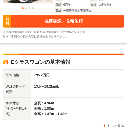
保証
保証付
整備
法定整備付
住所
神奈川県横浜市港南区
無
在庫確認・見積依頼
料
※車検は納車時の車検、法定整備は納車時の法定整備となります。
リース期間中の契約内容は詳細画面を参照下さい。
Eクラスワゴンの基本情報
平均価格
795.2万円
WLTCモード
13.5～18.2km/L
燃費
車体寸法
全長：4.96m
(全長x全幅x全
全幅：1.88m
高)
全高：1.47m～1.48m
もっと見る