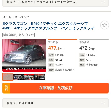
販売店：
ＴＯＭＭＹモータース（トミーモータース）
メルセデス・ベンツ
Eクラスワゴン E450 4マチック エクスクルーシブ
4WD 4マチックエクスクルシブ パノラミックスライデ
ィングルーフ エクスクルーシブPKG エアバランス
販売店保証
購入プラン付
PKG ブラックナッパレザー 前後シートヒーター ブ
ルメスターサウンド ヘッドアップディスプレイ 禁煙
支払総額
本体価格
車
477.
472.
8
0
万円
万円
年式
2019
年
走行
8.0
万km
車検
'26/11
修復
なし
保証
保証付
整備
法定整備付
住所
北海道札幌市東区
無
在庫確認・見積依頼
料
販売店：
ＰＡＳＨＵ