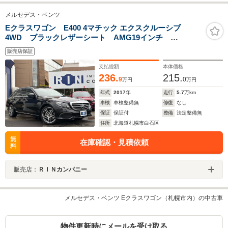
メルセデス・ベンツ
Eクラスワゴン E400 4マチック エクスクルーシブ
4WD ブラックレザーシート AMG19インチ
Brumesterサラウンドサウンドシステム 360°カメラ
販売店保証
ヘッドアップディスプレイ アンビエントライト レー
ダーセーフティーPKG LEDヘッドライト
支払総額
本体価格
236.
215.
9
0
万円
万円
年式
2017
年
走行
5.7
万km
車検
車検整備無
修復
なし
保証
保証付
整備
法定整備無
住所
北海道札幌市白石区
無
在庫確認・見積依頼
料
販売店：
ＲＩＮカンパニー
メルセデス・ベンツ Eクラスワゴン（札幌市内）の中古車
物件更新時にメールを受け取る