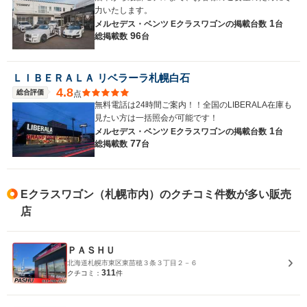
力いたします。
1
メルセデス・ベンツ Eクラスワゴンの
掲載台数
台
96
総掲載数
台
ＬＩＢＥＲＡＬＡ リベラーラ札幌白石
4.8
総合評価
点
無料電話は24時間ご案内！！全国のLIBERALA在庫も
見たい方は一括照会が可能です！
1
メルセデス・ベンツ Eクラスワゴンの
掲載台数
台
77
総掲載数
台
Eクラスワゴン（札幌市内）のクチコミ件数が多い販売
店
ＰＡＳＨＵ
北海道札幌市東区東苗穂３条３丁目２－６
311
クチコミ：
件