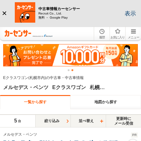
中古車情報カーセンサー
表示
Recruit Co., Ltd.
無料 － Google Play
履歴
お気に入り
メニュー
Eクラスワゴン(札幌市内)の中古車・中古車情報
メルセデス・ベンツ Eクラスワゴン 札幌市内
一覧から探す
地図から探す
更新時に
5
絞り込み
並べ替え
台
メール受信
メルセデス・ベンツ
PR