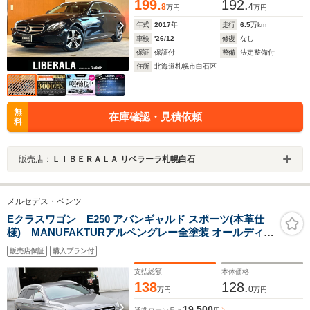
199.
192.
8
4
万円
万円
年式
2017
年
走行
6.5
万km
車検
'26/12
修復
なし
保証
保証付
整備
法定整備付
住所
北海道札幌市白石区
無
在庫確認・見積依頼
料
販売店：
ＬＩＢＥＲＡＬＡ リベラーラ札幌白石
メルセデス・ベンツ
Eクラスワゴン E250 アバンギャルド スポーツ(本革仕
様) MANUFAKTURアルペングレー全塗装 オールディー
ラーメンテ車両 ユーザー買取車 ローダウン PWバックド
販売店保証
購入プラン付
ア ブルメスターサウンド 全方位カメラ 前後ドラレコ
支払総額
本体価格
138
128.
0
万円
万円
19,500