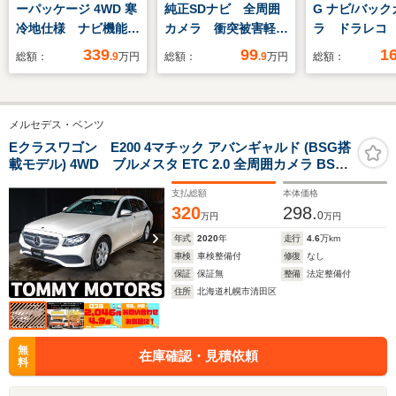
ーパッケージ 4WD 寒
純正SDナビ 全周囲
G ナビ/バック
冷地仕様 ナビ機能付
カメラ 衝突被害軽減
ラ ドラレコ
純正ディスプレイオー
システム シートヒー
動スライドド
339
99
1
総額：
.9
万円
総額：
.9
万円
総額：
ディオ 電動リアゲー
ター コーナーセンサ
ートキー
ト シートベンチレー
ー スマートキー
ション LEDヘッド
HIDヘッド 純正14イ
メルセデス・ベンツ
バックカメラ
ンチアルミ 車線逸脱
Bluetooth接続
警報 オートライト
Eクラスワゴン E200 4マチック アバンギャルド (BSG搭
載モデル) 4WD ブルメスタ ETC 2.0 全周囲カメラ BSA
ETC ステアリングヒ
Bluetooth CD
電動リヤゲート ドライブレコーダー Bluetooth パフュー
ーター スマートキー
支払総額
本体価格
ムアトマイザー オットマン 電動シート シートヒーター
320
298.
クルコン
0
万円
万円
年式
2020
年
走行
4.6
万km
車検
車検整備付
修復
なし
保証
保証無
整備
法定整備付
住所
北海道札幌市清田区
無
在庫確認・見積依頼
料