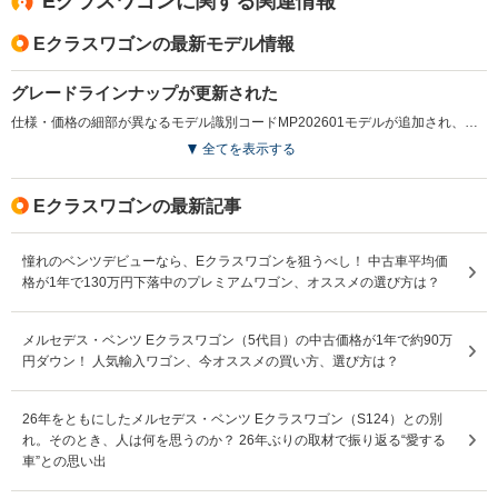
Eクラスワゴンに関する関連情報
じ事を言い始めた） シート接地部分が軽なみに狭い
（でかいのに窮屈） シートの内部がコストダウンされた
Eクラスワゴンの最新モデル情報
のか長距離は 翌日、尻が痛い（運転中も夕方痛くなる）
今までのEクラスは1200kmを往復してもなんともなかっ
た Sクラス意外のエアサスはメルセデスは絶対にお奨めし
グレードラインナップが更新された
ない Sクラスを試乗してだまされた。差がありすぎる。
仕様・価格の細部が異なるモデル識別コードMP202601モデルが追加され、オプションパッケージにステアリングヒーターを追加設定している。（2025.10）
ヤナセに文句言ったら「もう耳にタコ」みたいだ 乗り味
全てを表示する
は1/3以下の価格の車です。 内装は100点以上。レクサス
の「内装が笑える」くらいにいい。 国産車は絶対に追い
つけないレベル。
Eクラスワゴンの最新記事
憧れのベンツデビューなら、Eクラスワゴンを狙うべし！ 中古車平均価
格が1年で130万円下落中のプレミアムワゴン、オススメの選び方は？
メルセデス・ベンツ Eクラスワゴン（5代目）の中古価格が1年で約90万
円ダウン！ 人気輸入ワゴン、今オススメの買い方、選び方は？
26年をともにしたメルセデス・ベンツ Eクラスワゴン（S124）との別
れ。そのとき、人は何を思うのか？ 26年ぶりの取材で振り返る“愛する
車”との思い出