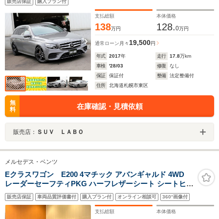
販売店保証
購入プラン付
ア ブルメスターサウンド 全方位カメラ 前後ドラレコ
支払総額
本体価格
138
128.
0
万円
万円
19,500
通常ローン
月々
円
年式
2017
年
走行
17.8
万km
車検
'28/03
修復
なし
保証
保証付
整備
法定整備付
住所
北海道札幌市東区
無
在庫確認・見積依頼
料
販売店：
ＳＵＶ ＬＡＢＯ
メルセデス・ベンツ
Eクラスワゴン E200 4マチック アバンギャルド 4WD
レーダーセーフティPKG ハーフレザーシート シートヒー
ター LEDヘッドライト 純正HDDナビ フルセグTV 360°カ
販売店保証
車両品質評価書付
購入プラン付
オンライン相談可
360°画像付
メラ パークトロニック ACC PRE-SAFE ブラインドスポ
ットアシスト レーンキープアシスト
支払総額
本体価格