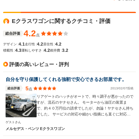
Eクラスワゴンに関するクチコミ・評価
4.2
総合評価
点
4.1
4.2
4.2
デザイン :
走行性 :
居住性 :
4.3
4.2
3.2
積載性 :
運転しやすさ :
維持費 :
評価の高いレビュー・評判
自分を守り保護してくれる強靭で安心できるお部屋です。
5
総合評価
2013/02/07投稿
点
リアゲートのハッチがオートで、時々調子が悪かったので
すが、流石のヤナセさん。 モーターから油圧の装置ま
で、約４０万円位の請求でしたが、勿論！ヤナセさん持ち
でした。 サービスの対応や細かい指摘にも直ぐに対応し
てくれるメーカーならではのお高い車ですが、乗り心地や
ゲストさん
ステイタスも最高で、ハイヤットでもマリオネットや伊勢
メルセデス・ベンツ Eクラスワゴン
丹でもいい場所の駐車場に止めさせてくれたり、優越感も
味わえてます。