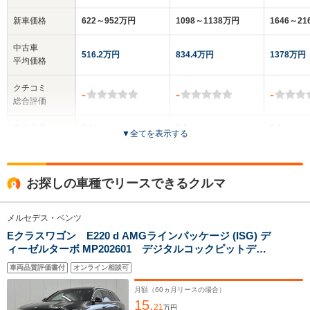
新車価格
622～952万円
1098～1138万円
1646～2
中古車
516.2万円
834.4万円
1378万円
平均価格
クチコミ
-
-
-
総合評価
乗車定員
5人
5人
5人
▼
全てを表示する
ドア数
5ドア
5ドア
5ドア
お探しの車種でリースできるクルマ
全高
全高
全
1.46m
1.5m
1.
メルセデス・ベンツ
Eクラスワゴン E220 d AMGラインパッケージ (ISG) デ
ィーゼルターボ MP202601 デジタルコックピットディ
全幅
全幅
全
スプレイ/ヘッドアップディスプレイ/パノラミックスライ
サイズ
1.82m
1.89m
1
車両品質評価書付
オンライン相談可
全長
全長
ディングルーフ/アンビエントライト64色/ブルメスターサ
(全長x全幅x全高)
4.76m～4.79m
4.96m
4.
ウンドシステム/メモリー付きパワーシート/シートヒータ
月額（
60
ヵ月リースの場合）
ー/Bluetooth接続
15.
21
万円