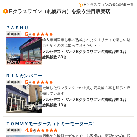
Eクラスワゴンの最新記事一覧
Eクラスワゴン（札幌市内）を扱う注目販売店
ＰＡＳＨＵ
5
総合評価
点
輸入車国産車お車の熟成されたクオリティで楽しい魅
力を多くの方に知って頂きたい・・
1
メルセデス・ベンツ Eクラスワゴンの
掲載台数
台
38
総掲載数
台
ＲＩＮカンパニー
5
総合評価
点
厳選したワンランク上の上質な高級輸入車を展示・販
売しています
1
メルセデス・ベンツ Eクラスワゴンの
掲載台数
台
18
総掲載数
台
ＴＯＭＭＹモータース（トミーモータース）
4.9
総合評価
点
旧車から最新モデルまで、お客様のご要望のために尽