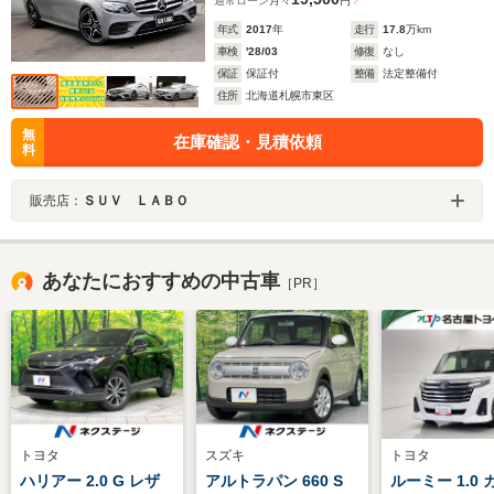
通常ローン
月々
円
年式
2017
年
走行
17.8
万km
車検
'28/03
修復
なし
保証
保証付
整備
法定整備付
住所
北海道札幌市東区
無
在庫確認・見積依頼
料
販売店：
ＳＵＶ ＬＡＢＯ
あなたにおすすめの中古車
［PR］
トヨタ
スズキ
トヨタ
ハリアー 2.0 G レザ
アルトラパン 660 S
ルーミー 1.0