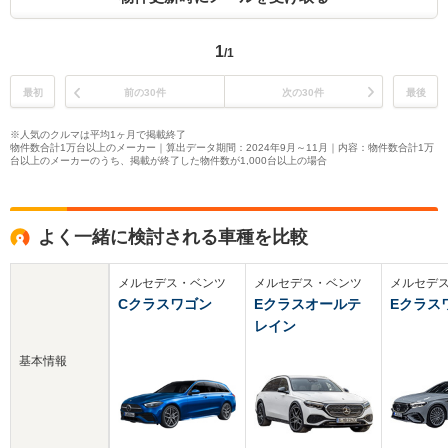
1
/1
最初
前の30件
次の30件
最後
※人気のクルマは平均1ヶ月で掲載終了
物件数合計1万台以上のメーカー｜算出データ期間：2024年9月～11月｜内容：物件数合計1万
台以上のメーカーのうち、掲載が終了した物件数が1,000台以上の場合
よく一緒に検討される車種を比較
メルセデス・ベンツ
メルセデス・ベンツ
メルセデ
Cクラスワゴン
Eクラスオールテ
Eクラス
レイン
基本情報