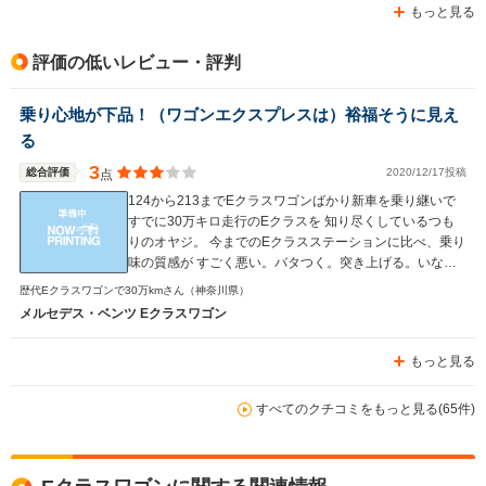
もっと見る
評価の低いレビュー・評判
乗り心地が下品！（ワゴンエクスプレスは）裕福そうに見え
る
3
総合評価
2020/12/17投稿
点
124から213までEクラスワゴンばかり新車を乗り継いで
すでに30万キロ走行のEクラスを 知り尽くしているつも
りのオヤジ。 今までのEクラスステーションに比べ、乗り
味の質感が すごく悪い。バタつく。突き上げる。いなし
がなってない。 高速の継ぎ目を素直に拾う。磐越の二車
歴代Eクラスワゴンで30万kmさん
（神奈川県）
線区間で脇腹が痛くなったのはショックだった。 （Eクラ
メルセデス・ベンツ Eクラスワゴン
スのエアサスのひどさは評論家がやっと本音を言い始め
た） シャーシ伝播（でんぱ）のロードノイズとタイヤ
もっと見る
パターンノイズが騒々しい 窓開いてるのと言われるほど
防音がなされていない 自分も時々窓の昇降ボタンを上げ
るくせがついてしまった （防音がされてないと評論家が
すべてのクチコミをもっと見る(65件)
やっと本音を言い始めた） 一番腹が立つのはミッショ
ンの下品なつながり方 安い国産車に乗ってるみたいだ。
かっくんかっくんとチェンジする。 （これも評論家が同