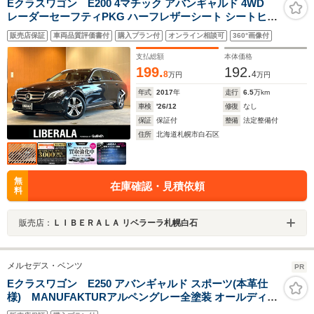
Eクラスワゴン E200 4マチック アバンギャルド 4WD
レーダーセーフティPKG ハーフレザーシート シートヒー
ター LEDヘッドライト 純正HDDナビ フルセグTV 360°カ
販売店保証
車両品質評価書付
購入プラン付
オンライン相談可
360°画像付
メラ パークトロニック ACC PRE-SAFE ブラインドスポ
ットアシスト レーンキープアシスト
支払総額
本体価格
199.
192.
8
4
万円
万円
年式
2017
年
走行
6.5
万km
車検
'26/12
修復
なし
保証
保証付
整備
法定整備付
住所
北海道札幌市白石区
無
在庫確認・見積依頼
料
販売店：
ＬＩＢＥＲＡＬＡ リベラーラ札幌白石
メルセデス・ベンツ
PR
Eクラスワゴン E250 アバンギャルド スポーツ(本革仕
様) MANUFAKTURアルペングレー全塗装 オールディー
ラーメンテ車両 ユーザー買取車 ローダウン PWバックド