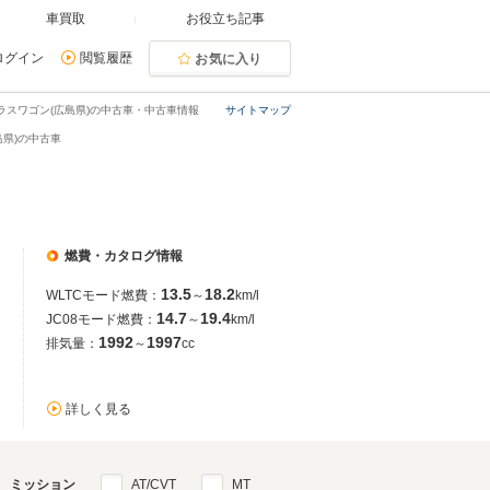
車買取
お役立ち記事
ログイン
閲覧履歴
お気に入り
ラスワゴン(広島県)の中古車・中古車情報
サイトマップ
島県)の中古車
燃費・カタログ情報
13.5
18.2
WLTCモード燃費：
～
km/l
14.7
19.4
JC08モード燃費：
～
km/l
1992
1997
排気量：
～
cc
詳しく見る
ミッション
AT/CVT
MT