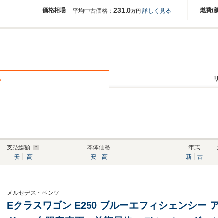
231.0
価格相場
燃費(
平均中古価格：
詳しく見る
万円
る
支払総額
本体価格
年式
安
高
安
高
新
古
メルセデス・ベンツ
Eクラスワゴン E250 ブルーエフィシェンシー 