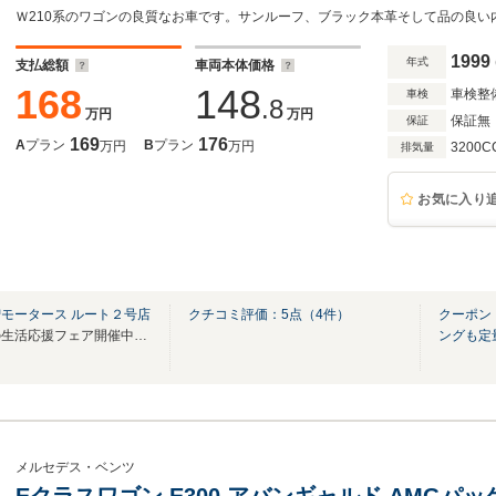
Ｗ210系のワゴンの良質なお車です。サンルーフ、ブラック本革そして品の良い
1999
年式
支払総額
車両本体価格
168
148
車検整
車検
.8
万円
万円
保証無
保証
169
176
A
プラン
B
プラン
万円
万円
3200C
排気量
お気に入り
モータース ルート２号店
クチコミ評価：
5
点（
4
件）
クーポン
梅雨！！物価高の中みなさまの生活応援フェア開催中！！
ングも定
メルセデス・ベンツ
Eクラスワゴン E300 アバンギャルド AMGパッ