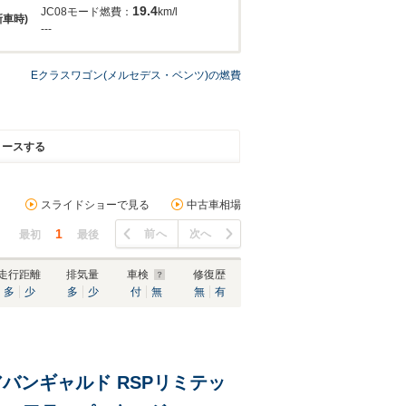
19.4
JC08モード燃費：
km/l
新車時)
---
Eクラスワゴン(メルセデス・ベンツ)の燃費
リースする
スライドショーで見る
中古車相場
1
前へ
次へ
最初
最後
走行距離
排気量
車検
修復歴
多
少
多
少
付
無
無
有
アバンギャルド RSPリミテッ