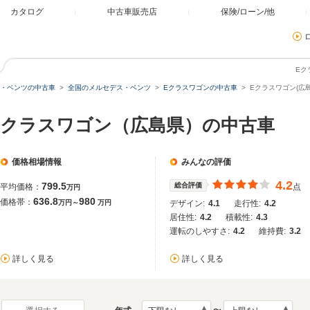
カタログ
中古車販売店
保険/ローン/他
Eク
・ベンツの中古車
全国のメルセデス・ベンツ
Eクラスワゴンの中古車
Eクラスワゴン(広
Eクラスワゴン（広島県）の中古車
価格相場情報
みんなの評価
4.2
799.5
総合評価
平均価格：
点
万円
636.8
980
価格帯：
万円～
万円
デザイン:
4.1
走行性:
4.2
居住性:
4.2
積載性:
4.3
運転のしやすさ:
4.2
維持費:
3.2
詳しく見る
詳しく見る