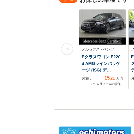
メルセデス・ベンツ
Eクラスワゴン E220
d AMGラインパッケ
ージ (ISG) デ…
15
月額：
.21
万円
（
60
ヵ月リースの場合）