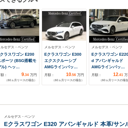
メルセデス・ベンツ
メルセデス・ベンツ
メルセデス・ベンツ
Eクラスワゴン E200
Eクラスワゴン E300
Eクラスワゴン E22
スポーツ (BSG搭載モ
エクスクルーシブ
d アバンギャルド
デル) ヘッ…
AMGラインパッ…
AMGラインパッ…
9
10
12
月額：
.34
万円
月額：
.56
万円
月額：
.41
万
（
60
ヵ月リースの場合）
（
60
ヵ月リースの場合）
（
60
ヵ月リースの場
メルセデス・ベンツ
Eクラスワゴン E320 アバンギャルド 本革/サ