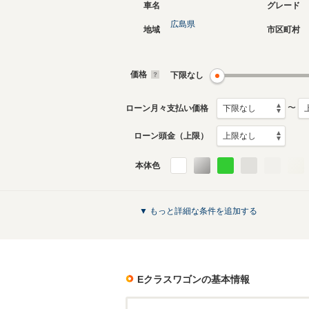
車名
グレード
広島県
地域
市区町村
現行
5代目
2024年2月～生産中
2016年1
生産モデ
価格
下限なし
〜
ローン月々支払い価格
ローン頭金（上限）
本体色
初代
1993年9月～1996年10月
生産モデル
Eクラスワゴンのカタログを見る
▼ もっと詳細な条件を追加する
Eクラスワゴン
の基本情報