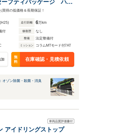
セーフティパッケージ ハー
メラ Bluetooth アダ
お買得の低価格＆長期保証！
ト 禁煙車
6
(H25)
万km
走行距離
備付
なし
修復歴
法定整備付
整備
C
コラムMTモード付7AT
ミッション
無
在庫確認・見積依頼
追加
料
：オゾン除菌・殺菌・消臭
車両品質評価書付
ライン アイドリングストップ