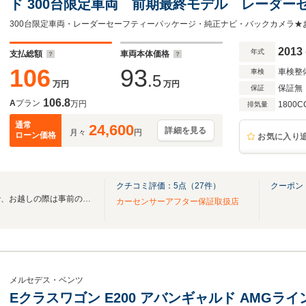
ド 300台限定車両 前期最終モデル レーダー
フレザーシート 純正ナビ フルセグTV バックカ
300台限定車両・レーダーセーフティーパッケージ・純正ナビ・バックカメラ★
プティブクルーズコントロール 電動リアゲー
2013
年式
支払総額
車両本体価格
106
93
車検整
車検
.5
万円
万円
保証無
保証
106.8
A
プラン
万円
1800C
排気量
通常
24,600
詳細を見る
月々
円
ローン価格
お気に入り
クチコミ評価：
5
点（
27
件）
クーポン
少人数で営業しておりますので、お越しの際は事前の連絡を頂ければ助かります。
カーセンサーアフター保証取扱店
メルセデス・ベンツ
Eクラスワゴン E200 アバンギャルド AMG