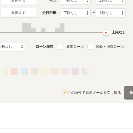
〜
年式
選択する
〜
走行距離
選択する
4代目
3代目
1月～2024年1月
2010年2月～2016年10月
2003年8月～2010年1月
ル
生産モデル
生産モデル
上限なし
ローン種類
通常ローン
残価・据置ローン
この条件で新着メールを受け取る