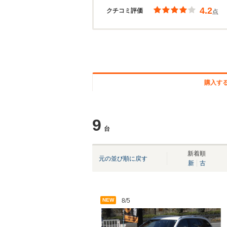
4.2
クチコミ評価
点
購入す
9
台
新着順
元の並び順に戻す
新
古
NEW
8/5