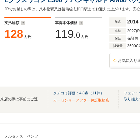
2014
年式
支払総額
車両本体価格
128
119
2027(
車検
.0
万円
万円
保証無
保証
3500C
排気量
お気に入り
クチコミ評価：
4.8
点（
11
件）
フェア：
普段は作業場にいますので、ご来店の際は事前にご連絡ください。090-8362-7727(中川)
取り揃え
カーセンサーアフター保証取扱店
メルセデス・ベンツ