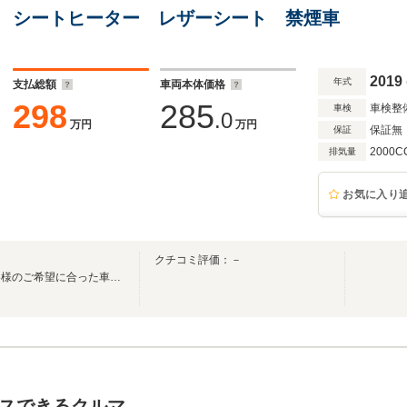
シートヒーター レザーシート 禁煙車
2019
年式
支払総額
車両本体価格
298
285
車検整
車検
.0
万円
万円
保証無
保証
2000C
排気量
お気に入り
イ
クチコミ評価：－
創業３０年の実績を生かしお客様のご希望に合った車輌をお探しいたします。
スできるクルマ