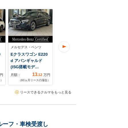
メルセデス・ベンツ
メルセデス・ベンツ
メルセデス・
0
Eクラスワゴン E220
Eクラスワゴン E220
Eクラスワゴン
d アバンギャルド
d AMGラインパッケ
d アバンギ
(ISG搭載モデ…
ージ (ISG) デ…
AMGライン
13
9
円
月額：
.12
万円
月額：
.92
万円
月額：
合）
（
60
ヵ月リースの場合）
（
60
ヵ月リースの場合）
（
36
ヵ月リ
リースできるクルマをもっと見る
ンルーフ・車検受渡し