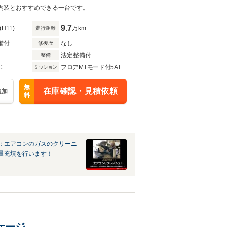
内装とおすすめできる一台です。
9.7
(H11)
万km
走行距離
備付
なし
修復歴
法定整備付
整備
C
フロアMTモード付5AT
ミッション
無
在庫確認・見積依頼
追加
料
：エアコンのガスのクリーニ
量充填を行います！
ケージ