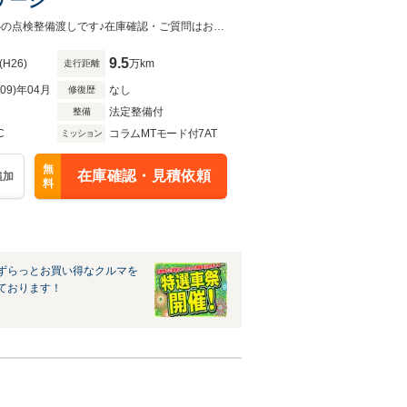
JRでお越しの際は、八本松駅又は芸備線志和口駅までお迎えに上がります。安心の点検整備渡しです♪在庫確認・ご質問はお気軽に☆担当：090-8362-7727（中川）まで。
9.5
(H26)
万km
走行距離
R09)年04月
なし
修復歴
法定整備付
整備
C
コラムMTモード付7AT
ミッション
無
在庫確認・見積依頼
追加
料
ずらっとお買い得なクルマを
ております！