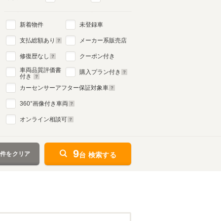
新着物件
未登録車
2代目
支払総額あり
メーカー系販売店
1996年11月～2003年7月
生産モデル
修復歴なし
クーポン付き
車両品質評価書
購入プラン付き
付き
カーセンサーアフター保証対象車
360
°画像付き車両
オンライン相談可
9
条件をクリア
台 検索する