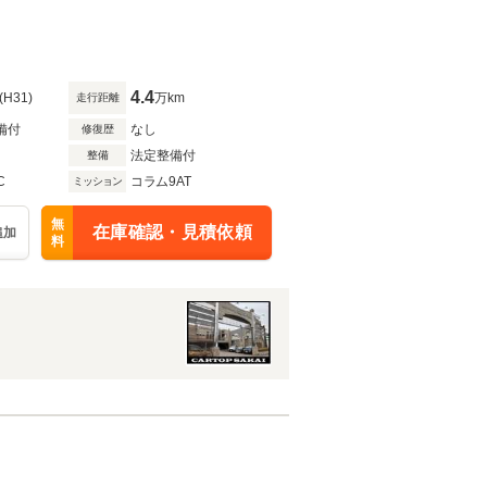
4.4
(H31)
万km
走行距離
備付
なし
修復歴
法定整備付
整備
C
コラム9AT
ミッション
無
在庫確認・見積依頼
追加
料