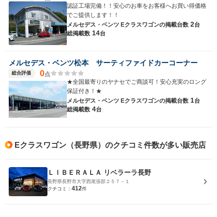
認証工場完備！！安心のお車をお客様へお買い得価格
でご提供します！！
2
メルセデス・ベンツ Eクラスワゴンの
掲載台数
台
14
総掲載数
台
メルセデス・ベンツ松本 サーティファイドカーコーナー
0
総合評価
点
★全国最寄りのヤナセでご商談可！安心充実のロング
保証付き！★
1
メルセデス・ベンツ Eクラスワゴンの
掲載台数
台
4
総掲載数
台
Eクラスワゴン（長野県）のクチコミ件数が多い販売店
ＬＩＢＥＲＡＬＡ リベラーラ長野
長野県長野市大字西尾張部２５７－１
412
クチコミ：
件