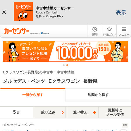
中古車情報カーセンサー
表示
Recruit Co., Ltd.
無料 － Google Play
履歴
お気に入り
メニュー
Eクラスワゴン(長野県)の中古車・中古車情報
メルセデス・ベンツ Eクラスワゴン 長野県
一覧から探す
地図から探す
更新時に
5
絞り込み
並べ替え
台
メール受信
メルセデス・ベンツ
PR