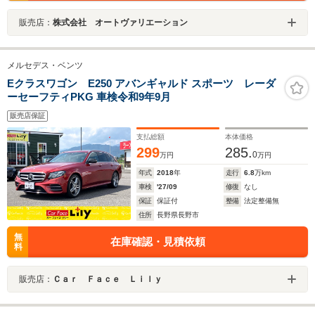
販売店：
株式会社 オートヴァリエーション
メルセデス・ベンツ
Eクラスワゴン E250 アバンギャルド スポーツ レーダ
ーセーフティPKG 車検令和9年9月
販売店保証
支払総額
本体価格
299
285.
0
万円
万円
年式
2018
年
走行
6.8
万km
車検
'27/09
修復
なし
保証
保証付
整備
法定整備無
住所
長野県長野市
無
在庫確認・見積依頼
料
販売店：
Ｃａｒ Ｆａｃｅ Ｌｉｌｙ