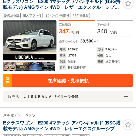
Eクラスワゴン E200 4マチック アバンギャルド (BSG搭
載モデル) AMGライン 4WD レザーエクスクルーシブパ
ッケージ ナッパレザーシート Burmesterサウンド パノラ
販売店保証
購入プラン付
オンライン相談可
360°画像付
ミックスライディングルーフ シートヒーター HUD エア
バランスパッケージ レーダーセーフティパッケージ LKA
支払総額
本体価格
BSM ACC 純正ナビ
347.
340.
8
7
万円
万円
38,500
通常ローン
月々
円
年式
2020
年
走行
5.0
万km
車検
'27/06
修復
なし
保証
保証付
整備
法定整備付
住所
長野県長野市
無
在庫確認・見積依頼
料
販売店：
ＬＩＢＥＲＡＬＡ リベラーラ長野
メルセデス・ベンツ
Eクラスワゴン E200 4マチック アバンギャルド (BSG搭
載モデル) AMGライン 4WD レザーエクスクルーシブパ
ッケージ ナッパレザーシート Burmesterサウンド パノラ