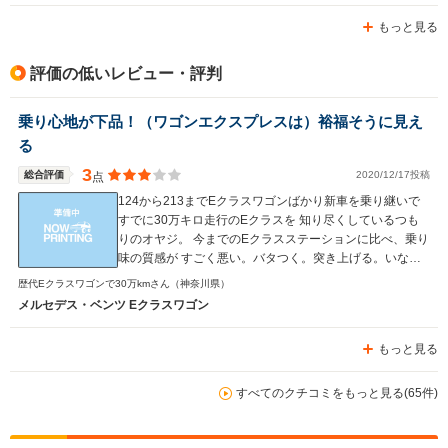
味わえてます。
もっと見る
評価の低いレビュー・評判
乗り心地が下品！（ワゴンエクスプレスは）裕福そうに見え
る
3
総合評価
2020/12/17投稿
点
124から213までEクラスワゴンばかり新車を乗り継いで
すでに30万キロ走行のEクラスを 知り尽くしているつも
りのオヤジ。 今までのEクラスステーションに比べ、乗り
味の質感が すごく悪い。バタつく。突き上げる。いなし
がなってない。 高速の継ぎ目を素直に拾う。磐越の二車
歴代Eクラスワゴンで30万kmさん
（神奈川県）
線区間で脇腹が痛くなったのはショックだった。 （Eクラ
メルセデス・ベンツ Eクラスワゴン
スのエアサスのひどさは評論家がやっと本音を言い始め
た） シャーシ伝播（でんぱ）のロードノイズとタイヤ
もっと見る
パターンノイズが騒々しい 窓開いてるのと言われるほど
防音がなされていない 自分も時々窓の昇降ボタンを上げ
るくせがついてしまった （防音がされてないと評論家が
すべてのクチコミをもっと見る(65件)
やっと本音を言い始めた） 一番腹が立つのはミッショ
ンの下品なつながり方 安い国産車に乗ってるみたいだ。
かっくんかっくんとチェンジする。 （これも評論家が同