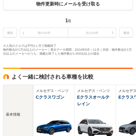
物件更新時にメールを受け取る
1
/1
最初
前の30件
次の30件
最後
※人気のクルマは平均1ヶ月で掲載終了
物件数合計1万台以上のメーカー｜算出データ期間：2024年9月～11月｜内容：物件数合計1万
台以上のメーカーのうち、掲載が終了した物件数が1,000台以上の場合
よく一緒に検討される車種を比較
メルセデス・ベンツ
メルセデス・ベンツ
メルセデ
Cクラスワゴン
Eクラスオールテ
Eクラス
レイン
基本情報