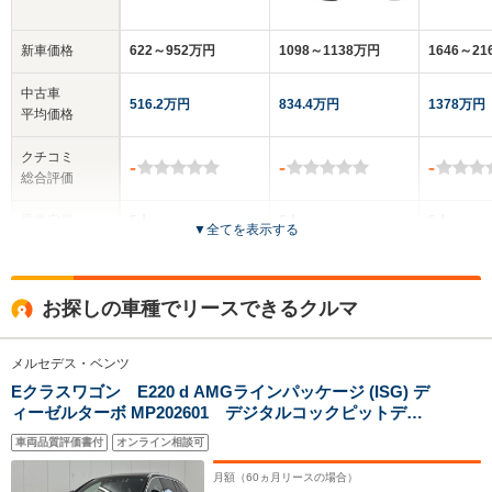
新車価格
622～952万円
1098～1138万円
1646～2
中古車
516.2万円
834.4万円
1378万円
平均価格
クチコミ
-
-
-
総合評価
乗車定員
5人
5人
5人
▼
全てを表示する
ドア数
5ドア
5ドア
5ドア
お探しの車種でリースできるクルマ
全高
全高
全
1.46m
1.5m
1.
メルセデス・ベンツ
Eクラスワゴン E220 d AMGラインパッケージ (ISG) デ
ィーゼルターボ MP202601 デジタルコックピットディ
全幅
全幅
全
スプレイ/ヘッドアップディスプレイ/パノラミックスライ
サイズ
1.82m
1.89m
1
車両品質評価書付
オンライン相談可
全長
全長
ディングルーフ/アンビエントライト64色/ブルメスターサ
(全長x全幅x全高)
4.76m～4.79m
4.96m
4.
ウンドシステム/メモリー付きパワーシート/シートヒータ
月額（
60
ヵ月リースの場合）