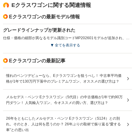
Eクラスワゴンに関する関連情報
じ事を言い始めた） シート接地部分が軽なみに狭い
（でかいのに窮屈） シートの内部がコストダウンされた
Eクラスワゴンの最新モデル情報
のか長距離は 翌日、尻が痛い（運転中も夕方痛くなる）
今までのEクラスは1200kmを往復してもなんともなかっ
た Sクラス意外のエアサスはメルセデスは絶対にお奨めし
グレードラインナップが更新された
ない Sクラスを試乗してだまされた。差がありすぎる。
仕様・価格の細部が異なるモデル識別コードMP202601モデルが追加され、オプションパッケージにステアリングヒーターを追加設定している。（2025.10）
ヤナセに文句言ったら「もう耳にタコ」みたいだ 乗り味
全てを表示する
は1/3以下の価格の車です。 内装は100点以上。レクサス
の「内装が笑える」くらいにいい。 国産車は絶対に追い
つけないレベル。
Eクラスワゴンの最新記事
憧れのベンツデビューなら、Eクラスワゴンを狙うべし！ 中古車平均価
格が1年で130万円下落中のプレミアムワゴン、オススメの選び方は？
メルセデス・ベンツ Eクラスワゴン（5代目）の中古価格が1年で約90万
円ダウン！ 人気輸入ワゴン、今オススメの買い方、選び方は？
26年をともにしたメルセデス・ベンツ Eクラスワゴン（S124）との別
れ。そのとき、人は何を思うのか？ 26年ぶりの取材で振り返る“愛する
車”との思い出