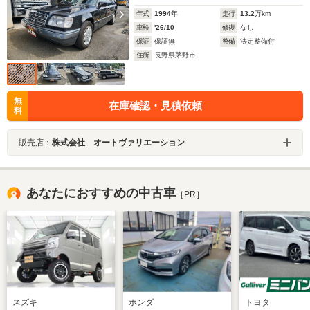
年式
1994
年
走行
13.2
万km
車検
'26/10
修復
なし
保証
保証無
整備
法定整備付
住所
長野県茅野市
無
在庫確認・見積依頼
料
販売店：
株式会社 オートヴァリエーション
あなたにおすすめの中古車
［PR］
スズキ
ホンダ
トヨタ