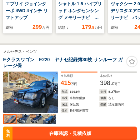
エブリイ ジョインタ
シャトル 1.5 ハイブリ
ヴォクシー 2.0
ーボ 4WD 4インチ リ
ッド ホンダセンシン
デリスタエア
フトアップ
グ メモリーナビ バ
リーナビ バ
ックカメラ ETC ス
ラ ETC 両
299
179
2
総額：
万円
総額：
.8
万円
総額：
マートキー
スライドドア
セーフティセ
ルーズコント
メルセデス・ベンツ
LEDヘッドラ
グネチャーイ
Eクラスワゴン E220 ヤナセ記録簿30枚 サンルーフ ガ
レージ保
ード 純正ア
ール
支払総額
本体価格
415
398.
0
万円
万円
年式
1994
年
走行
5.2
万km
車検
車検整備無
修復
なし
保証
保証無
整備
法定整備付
住所
長野県茅野市
無
在庫確認・見積依頼
料