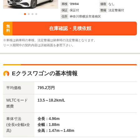
車検
'29/04
修復
なし
保証
保証付
整備
法定整備付
住所
神奈川県横浜市港南区
無
在庫確認・見積依頼
料
※車検は納車時の車検、法定整備は納車時の法定整備となります。
リース期間中の契約内容は詳細画面を参照下さい。
Eクラスワゴンの基本情報
平均価格
795.2万円
WLTCモード
13.5～18.2km/L
燃費
車体寸法
全長：4.96m
(全長x全幅x全
全幅：1.88m
高)
全高：1.47m～1.48m