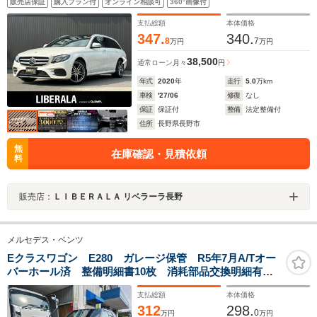
販売店保証
購入プラン付
オンライン相談可
360°画像付
ミックスライディングルーフ シートヒーター HUD エア
バランスパッケージ レーダーセーフティパッケージ LKA
支払総額
本体価格
BSM ACC 純正ナビ
347.
340.
8
7
万円
万円
38,500
通常ローン
月々
円
年式
2020
年
走行
5.0
万km
車検
'27/06
修復
なし
保証
保証付
整備
法定整備付
住所
長野県長野市
無
在庫確認・見積依頼
料
販売店：
ＬＩＢＥＲＡＬＡ リベラーラ長野
メルセデス・ベンツ
Eクラスワゴン E280 ガレージ保管 R5年7月A/Tオー
バーホール済 整備明細書10枚 消耗部品交換明細有
ファブリックシート 7人乗り スペアキー バックカメ
支払総額
本体価格
ラ サンルーフ ブルーブラック199 ブックケース 取
312
298.
説記録簿
0
万円
万円