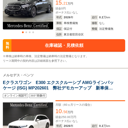
ー/Bluetooth接続
15.
21
万円
頭金
0
円
ボーナス払いなし
ホイールベース
ホイールベース
ホイー
年式
2026
年
走行
0.2
万km
-m
-m
車検
車検整備無
修復
なし
保証
保証付
整備
法定整備無
14.2～18.8km/L
住所
東京都世田谷区
└市街地:9.9～
16.7km/L
11.2km/L
無
14.5km/L
在庫確認・見積依頼
WLTCモード
└市街地:12.8km/L
└市街地:8.
料
└郊外:14.7～
燃費
└郊外:16.8km/L
└郊外:11.
18.7km/L
※車検は納車時の車検、法定整備は納車時の法定整備となります。
└高速道路:19.3km/L
└高速道路:1
└高速道路:16.7～
リース期間中の契約内容は詳細画面を参照下さい。
21.7km/L
メルセデス・ベンツ
排気量
1494～1993cc
1992cc
2996cc
Eクラスワゴン E300 エクスクルーシブ AMGラインパッ
ケージ (ISG) MP202601 弊社デモカーアップ 新車保証
駆動方式
FR
4WD
4WD
継承 AMGラインパッケージ レザーエクスクルーシブ
オンライン相談可
360°画像付
パッケージ シートベンチレーター ステアリングヒー
ター レーダーセーフティーパッケージ 360°カメラシ
月額（
60
ヵ月リースの場合）
ステム キーレス
10.
56
万円
頭金
250.00
万円
ボーナス払いなし
年式
2026
年
走行
0.2
万km