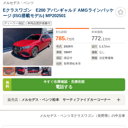
メルセデス・ベンツ
Eクラスワゴン E200 アバンギャルド AMGラインパッケ
ージ (ISG搭載モデル) MP202501
ディーラー保証
車両品質評価書付
支払総額
本体価格
785.
772.
7
1
万円
万円
年式
2025
年
走行
1.1
万km
車検
'28/07
修復
なし
保証
保証付
整備
法定整備無
住所
長野県松本市
今すぐ在庫確認・見積依頼
無
電話する
料
販売店：
メルセデス・ベンツ松本 サーティファイドカーコーナー
メルセデス・ベンツ Eクラスワゴン（長野県）の中古車