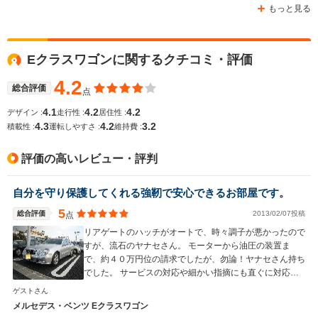
もっと見る
Eクラスワゴンに関するクチコミ・評価
4.2
総合評価
点
4.1
4.2
4.2
デザイン :
走行性 :
居住性 :
4.3
4.2
3.2
積載性 :
運転しやすさ :
維持費 :
評価の高いレビュー・評判
自分を守り保護してくれる強靭で安心できるお部屋です。
5
総合評価
2013/02/07投稿
点
リアゲートのハッチがオートで、時々調子が悪かったので
すが、流石のヤナセさん。 モーターから油圧の装置ま
で、約４０万円位の請求でしたが、勿論！ヤナセさん持ち
でした。 サービスの対応や細かい指摘にも直ぐに対応し
てくれるメーカーならではのお高い車ですが、乗り心地や
ゲストさん
ステイタスも最高で、ハイヤットでもマリオネットや伊勢
メルセデス・ベンツ Eクラスワゴン
丹でもいい場所の駐車場に止めさせてくれたり、優越感も