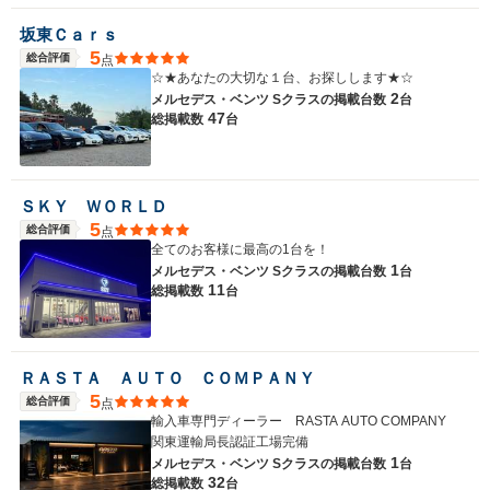
坂東Ｃａｒｓ
5
総合評価
点
☆★あなたの大切な１台、お探しします★☆
2
メルセデス・ベンツ Sクラスの
掲載台数
台
47
総掲載数
台
ＳＫＹ ＷＯＲＬＤ
5
総合評価
点
全てのお客様に最高の1台を！
1
メルセデス・ベンツ Sクラスの
掲載台数
台
11
総掲載数
台
ＲＡＳＴＡ ＡＵＴＯ ＣＯＭＰＡＮＹ
5
総合評価
点
輸入車専門ディーラー RASTA AUTO COMPANY
関東運輸局長認証工場完備
1
メルセデス・ベンツ Sクラスの
掲載台数
台
32
総掲載数
台