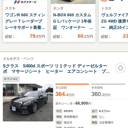
スズキ
ホンダ
トヨタ
ワゴンR 660 スティン
N-BOX 660 カスタム
ヴェルファイア 
グレー T レーダーブ
G Lパッケージ 1年保
ZG 4WD 後
レーキサポート装着車
証 ワンオーナー ナ
ー 純正10イ
4WD 純正ナビ バッ
ビVXM-128VSX
ビ 三眼LED
79
60
2
総額：
.9
万円
総額：
.2
万円
総額：
クカメラ レーダーブ
TV Rカメラ 音楽機
グTV バック
レーキサポート 運転
器接続 DVD
ラ 両側電動
席シートヒーター
ETC HID VSA ア
ドア アダプ
メルセデス・ベンツ
ETC Bluetooth パ
ルミ フォグ スマー
ルーズコント
ドルシフト HIDラン
トキー 盗難防止装
シートヒータ
Sクラス S400d スポーツ リミテッド ディーゼルター
ボ マサージシート ヒーター エアコンシート ブル
プ フロントフォグ
置 整備記録簿
トエアコン
メスター パノラマSR 黒ナッパ革 LEDヘッドライト
オートライト オート
AAC Wエアバック
Bluetooth接
販売店保証
HUD 純正HDDナビ地デジ 360カメラ
エアコン スマートキ
支払総額
本体価格
ー
364.
360.
6
0
万円
万円
66,900
通常ローン
月々
円
年式
2019
年
走行
8.2
万km
車検
車検整備付
修復
なし
保証
保証付
整備
法定整備付