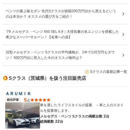
ベンツの最上級セダン 先代Sクラスが総額200万円台から買えるという
のは本当か？ オススメの選び方をご紹介！
’79 メルセデス・ベンツ 450 SEL 6.9｜大排気量の名エンジンを搭載した
希少なスーパーサルーン！【名車への道】
旧型メルセデス・ベンツ Sクラスの平均価格が、1年で120万円もダウ
ン！ 500万円台に突入した今のオススメ物件は？
Sクラスの最新記事一覧
Sクラス（茨城県）を扱う注目販売店
ＡＲＵＭＩＫ
5
総合評価
点
車を通したライフスタイルの提案 ～車と人のスタイ
ルを提案致します。
2
メルセデス・ベンツ Sクラスの
掲載台数
台
22
総掲載数
台