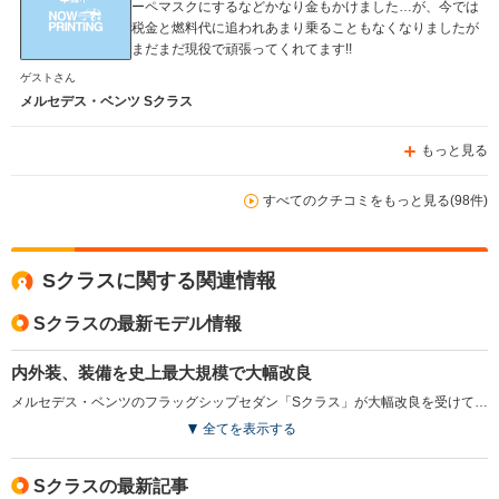
ーペマスクにするなどかなり金もかけました…が、今では
税金と燃料代に追われあまり乗ることもなくなりましたが
まだまだ現役で頑張ってくれてます!!
ゲストさん
メルセデス・ベンツ Sクラス
もっと見る
すべてのクチコミをもっと見る(98件)
Sクラスに関する関連情報
Sクラスの最新モデル情報
内外装、装備を史上最大規模で大幅改良
メルセデス・ベンツのフラッグシップセダン「Sクラス」が大幅改良を受けて登場した。車両全体の50％以上にあたる約2700点の部品が新規開発または再設計され、同モデル史上最大規模のアップデートが実施された。エクステリアは大型化したスターパターン入りグリルや新デザインの灯火類を採用し、存在感を高めた。インテリアではSクラス初となる「MBUXスーパースクリーン」を全車標準装備。さらに第4世代MBUXと独自開発のMB.OSを採用し、OTAによる通信でのソフトウエア更新にも対応した。加えて100色以上の外装色や400色以上の内装色が選択できる「MANUFAKTUR Made to Measure」を初導入し、高度なパーソナライズにも対応している。（2026.6）
全てを表示する
Sクラスの最新記事