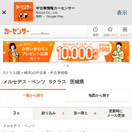
中古車情報カーセンサー
表示
Recruit Co., Ltd.
無料 － Google Play
履歴
お気に入り
メニュー
Sクラス(龍ヶ崎市)の中古車・中古車情報
メルセデス・ベンツ Sクラス 茨城県
一覧から探す
地図から探す
更新時に
3
絞り込み
並べ替え
台
メール受信
メルセデス・ベンツ