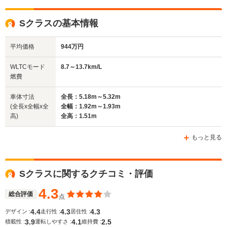
駆動方式
FR、4WD
FR、4WD
4WD、FR
Sクラスの基本情報
平均価格
944万円
WLTCモード
8.7～13.7km/L
燃費
車体寸法
全長：5.18m～5.32m
(全長x全幅x全
全幅：1.92m～1.93m
高)
全高：1.51m
もっと見る
Sクラスに関するクチコミ・評価
4.3
総合評価
点
4.4
4.3
4.3
デザイン :
走行性 :
居住性 :
3.9
4.1
2.5
積載性 :
運転しやすさ :
維持費 :