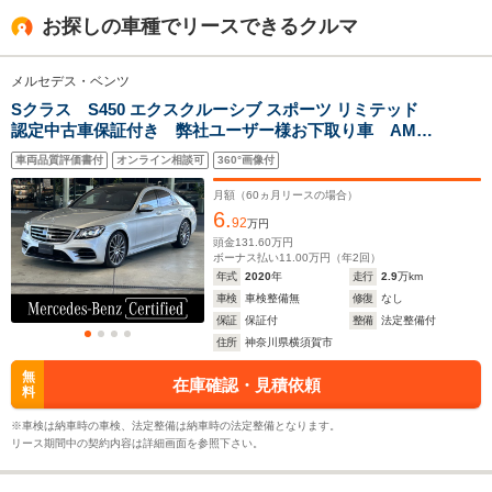
全高
全高
全高
お探しの車種でリースできるクルマ
1.5m
1.43m
1.42m
メルセデス・ベンツ
Sクラス S450 エクスクルーシブ スポーツ リミテッド
全幅
全幅
全
サイズ
認定中古車保証付き 弊社ユーザー様お下取り車 AMG
1.92m
1.9m
1.
全長
全長
(全長x全幅x全高)
ライン ヘッドアップディスプレイ 本革シート パノ
5.3m
5m
5.
車両品質評価書付
オンライン相談可
360°画像付
ラマサンルーフ ブルメスターサウンド パヒュームア
トマイザー シートヒーター シートベンチレーター
月額（
60
ヵ月リースの場合）
6.
92
万円
ホイールベース
ホイールベース
ホイー
頭金
131.60
万円
-m
-m
ボーナス払い
11.00
万円（年
2
回）
年式
2020
年
走行
2.9
万km
車検
車検整備無
修復
なし
10.6～16.5km/L
保証
保証付
整備
法定整備付
└市街地:7.7～
住所
神奈川県横須賀市
13.3km/L
WLTCモード
-
└郊外:11.4～
-
無
在庫確認・見積依頼
燃費
料
16.4km/L
└高速道路:12.1～
※車検は納車時の車検、法定整備は納車時の法定整備となります。
18.7km/L
リース期間中の契約内容は詳細画面を参照下さい。
排気量
5461～5980cc
1949～2996cc
5461～59