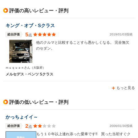
評価の高いレビュー・評判
キング・オブ・Sクラス
5
総合評価
2019/01/03投稿
点
他のクルマと比較することすら愚かしくなる。 完全無欠
のセダン。
ｍｕｑｕａｎさん
（大阪府）
メルセデス・ベンツ Sクラス
もっと見る
評価の低いレビュー・評判
かっちょイイ～
2
総合評価
2006/01/30投稿
点
もう１０年以上連れ添った愛車です!! 買った当初すぐク