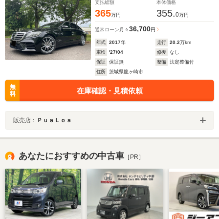
支払総額
本体価格
ップディスプレイ/オートクルーズ/シートヒーター&クー
365
355.
ラー
0
万円
万円
36,700
通常ローン
月々
円
年式
2017
年
走行
20.2
万km
車検
'27/04
修復
なし
保証
保証無
整備
法定整備付
住所
茨城県龍ヶ崎市
無
在庫確認・見積依頼
料
販売店：
ＰｕａＬｏａ
あなたにおすすめの中古車
［PR］