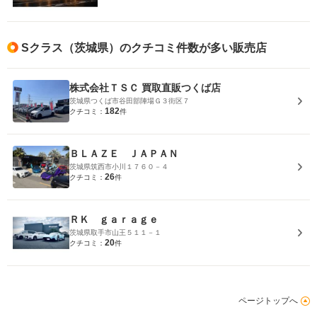
Sクラス（茨城県）のクチコミ件数が多い販売店
株式会社ＴＳＣ 買取直販つくば店
茨城県つくば市谷田部陣場Ｇ３街区７
182
クチコミ：
件
ＢＬＡＺＥ ＪＡＰＡＮ
茨城県筑西市小川１７６０－４
26
クチコミ：
件
ＲＫ ｇａｒａｇｅ
茨城県取手市山王５１１－１
20
クチコミ：
件
ページトップへ