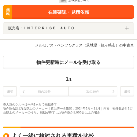
住所
茨城県龍ヶ崎市
無
在庫確認・見積依頼
料
販売店：
ＩＮＴＥＲＲＩＳＥ ＡＵＴＯ
メルセデス・ベンツ Sクラス（茨城県・龍ヶ崎市）の中古車
物件更新時にメールを受け取る
1
/1
最初
前の30件
次の30件
最後
※人気のクルマは平均1ヶ月で掲載終了
物件数合計1万台以上のメーカー｜算出データ期間：2024年9月～11月｜内容：物件数合計1万
台以上のメーカーのうち、掲載が終了した物件数が1,000台以上の場合
よく一緒に検討される車種を比較