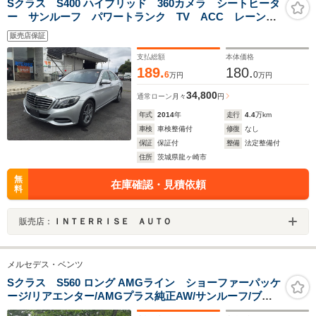
Sクラス S400 ハイブリッド 360カメラ シートヒータ
ー サンルーフ パワートランク TV ACC レーンキ
ープ
販売店保証
支払総額
本体価格
189.
180.
6
0
万円
万円
34,800
通常ローン
月々
円
年式
2014
年
走行
4.4
万km
車検
車検整備付
修復
なし
保証
保証付
整備
法定整備付
住所
茨城県龍ヶ崎市
無
在庫確認・見積依頼
料
販売店：
ＩＮＴＥＲＲＩＳＥ ＡＵＴＯ
メルセデス・ベンツ
Sクラス S560 ロング AMGライン ショーファーパッケ
ージ/リアエンター/AMGプラス純正AW/サンルーフ/ブル
メスターサウンド/純正ナビ/バックカメラ/ETC/ヘッドア