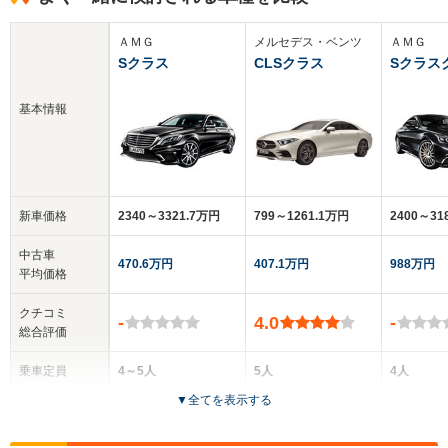
ＡＭＧ
メルセデス・ベンツ
ＡＭＧ
Sクラス
CLSクラス
Sクラス
基本情報
新車価格
2340～3321.7万円
799～1261.1万円
2400～3
中古車
470.6万円
407.1万円
988万円
平均価格
クチコミ
-
4.0
-
総合評価
乗車定員
4～5人
5人
4人
▼
全てを表示する
ドア数
4ドア
4ドア
2ドア