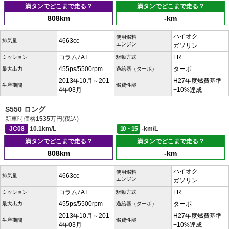
満タンでどこまで走る？
満タンでどこまで走る？
808km
-km
ハイオク
使用燃料
4663cc
排気量
エンジン
ガソリン
コラム7AT
FR
ミッション
駆動方式
455ps/5500rpm
ターボ
最大出力
過給器（ターボ）
2013年10月～201
H27年度燃費基準
生産期間
燃費性能
4年03月
+10%達成
S550 ロング
新車時価格
1535
万円(税込)
JC08
10.1km/L
10・15
-km/L
満タンでどこまで走る？
満タンでどこまで走る？
808km
-km
ハイオク
使用燃料
4663cc
排気量
エンジン
ガソリン
コラム7AT
FR
ミッション
駆動方式
455ps/5500rpm
ターボ
最大出力
過給器（ターボ）
2013年10月～201
H27年度燃費基準
生産期間
燃費性能
4年03月
+10%達成