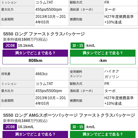
コラム7AT
FR
ミッション
駆動方式
455ps/5500rpm
ターボ
最大出力
過給器（ターボ）
2013年10月～201
H27年度燃費基準
生産期間
燃費性能
4年03月
+10%達成
S550 ロング ファーストクラスパッケージ
新車時価格
1600
万円(税込)
JC08
10.1km/L
10・15
-km/L
満タンでどこまで走る？
満タンでどこまで走る？
808km
-km
ハイオク
使用燃料
4663cc
排気量
エンジン
ガソリン
コラム7AT
FR
ミッション
駆動方式
455ps/5500rpm
ターボ
最大出力
過給器（ターボ）
2013年10月～201
H27年度燃費基準
生産期間
燃費性能
4年03月
+10%達成
S550 ロング AMGスポーツパッケージ ファーストクラスパッケージ
新車時価格
1660
万円(税込)
JC08
10.1km/L
10・15
-km/L
満タンでどこまで走る？
満タンでどこまで走る？