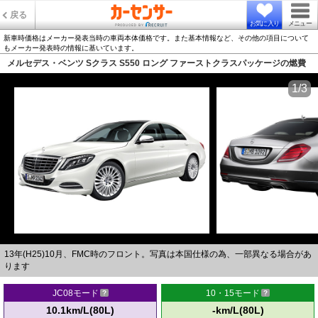
戻る
お気に入り
メニュー
新車時価格はメーカー発表当時の車両本体価格です。また基本情報など、その他の項目について
もメーカー発表時の情報に基いています。
メルセデス・ベンツ Sクラス S550 ロング ファーストクラスパッケージの燃費
1/3
13年(H25)10月、FMC時のフロント。写真は本国仕様の為、一部異なる場合があ
ります
JC08モード
10・15モード
10.1km/L(80L)
-km/L(80L)