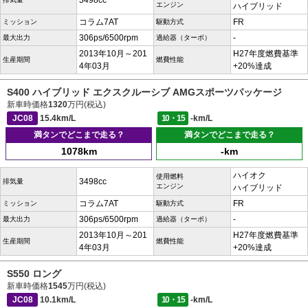
3498cc
エンジン
ハイブリッド
コラム7AT
FR
ミッション
駆動方式
306ps/6500rpm
-
最大出力
過給器（ターボ）
2013年10月～201
H27年度燃費基準
生産期間
燃費性能
4年03月
+20%達成
S400 ハイブリッド エクスクルーシブ AMGスポーツパッケージ
新車時価格
1320
万円(税込)
JC08
15.4km/L
10・15
-km/L
満タンでどこまで走る？
満タンでどこまで走る？
1078km
-km
ハイオク
使用燃料
3498cc
排気量
エンジン
ハイブリッド
コラム7AT
FR
ミッション
駆動方式
306ps/6500rpm
-
最大出力
過給器（ターボ）
2013年10月～201
H27年度燃費基準
生産期間
燃費性能
4年03月
+20%達成
S550 ロング
新車時価格
1545
万円(税込)
JC08
10.1km/L
10・15
-km/L