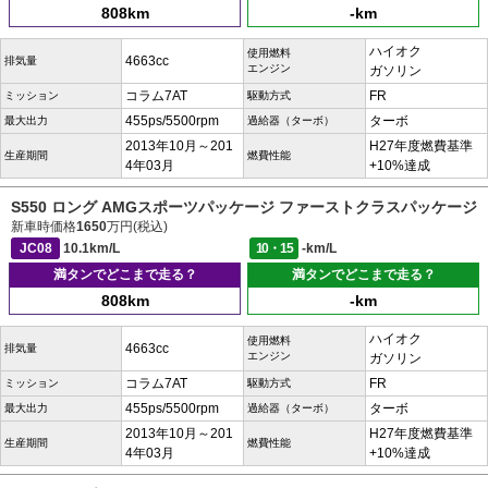
808km
-km
ハイオク
使用燃料
4663cc
排気量
エンジン
ガソリン
コラム7AT
FR
ミッション
駆動方式
455ps/5500rpm
ターボ
最大出力
過給器（ターボ）
2013年10月～201
H27年度燃費基準
生産期間
燃費性能
4年03月
+10%達成
S550 ロング AMGスポーツパッケージ ファーストクラスパッケージ
新車時価格
1650
万円(税込)
JC08
10.1km/L
10・15
-km/L
満タンでどこまで走る？
満タンでどこまで走る？
808km
-km
ハイオク
使用燃料
4663cc
排気量
エンジン
ガソリン
コラム7AT
FR
ミッション
駆動方式
455ps/5500rpm
ターボ
最大出力
過給器（ターボ）
2013年10月～201
H27年度燃費基準
生産期間
燃費性能
4年03月
+10%達成