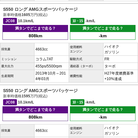
S550 ロング AMGスポーツパッケージ
新車時価格
1605
万円(税込)
JC08
10.1km/L
10・15
-km/L
満タンでどこまで走る？
満タンでどこまで走る？
808km
-km
ハイオク
使用燃料
4663cc
排気量
エンジン
ガソリン
コラム7AT
FR
ミッション
駆動方式
455ps/5500rpm
ターボ
最大出力
過給器（ターボ）
2013年10月～201
H27年度燃費基準
生産期間
燃費性能
4年03月
+10%達成
S550 ロング AMGスポーツパッケージ
新車時価格
1595
万円(税込)
JC08
10.1km/L
10・15
-km/L
満タンでどこまで走る？
満タンでどこまで走る？
808km
-km
ハイオク
使用燃料
4663cc
排気量
エンジン
ガソリン