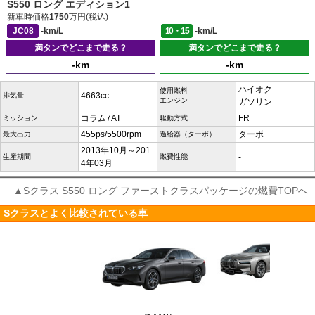
S550 ロング エディション1
新車時価格
1750
万円(税込)
JC08
-km/L
10・15
-km/L
満タンでどこまで走る？
満タンでどこまで走る？
-km
-km
ハイオク
使用燃料
4663cc
排気量
エンジン
ガソリン
コラム7AT
FR
ミッション
駆動方式
455ps/5500rpm
ターボ
最大出力
過給器（ターボ）
2013年10月～201
-
生産期間
燃費性能
4年03月
▲Sクラス S550 ロング ファーストクラスパッケージの燃費TOPへ
Sクラスとよく比較されている車