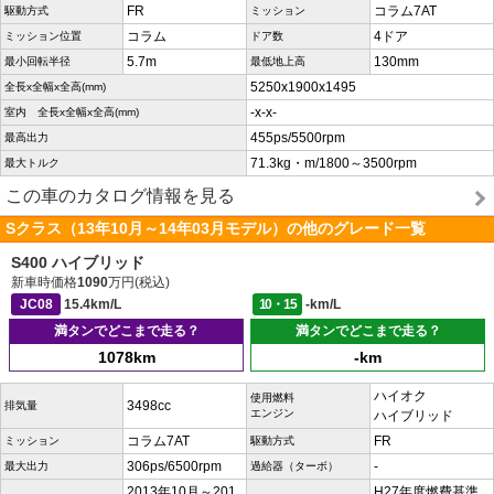
FR
コラム7AT
駆動方式
ミッション
コラム
4ドア
ミッション位置
ドア数
5.7m
130mm
最小回転半径
最低地上高
5250x1900x1495
全長x全幅x全高(mm)
-x-x-
室内 全長x全幅x全高(mm)
455ps/5500rpm
最高出力
71.3kg・m/1800～3500rpm
最大トルク
この車のカタログ情報を見る
Sクラス（13年10月～14年03月モデル）の他のグレード一覧
S400 ハイブリッド
新車時価格
1090
万円(税込)
JC08
15.4km/L
10・15
-km/L
満タンでどこまで走る？
満タンでどこまで走る？
1078km
-km
ハイオク
使用燃料
3498cc
排気量
エンジン
ハイブリッド
コラム7AT
FR
ミッション
駆動方式
306ps/6500rpm
-
最大出力
過給器（ターボ）
2013年10月～201
H27年度燃費基準