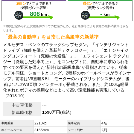
満タン
でどこまで走る？
満タン
でどこまで走る？
（燃費×タンク容量）
（燃費×タンク容量）
808
-
km
km
※燃費は定められた試験条件の下での数値のため、走行条件等により実際の燃料消費率は異な
ります。
「最高の自動車」を目指した高級車の新基準
メルセデス・ベンツのフラッグシップセダン。「インテリジェント
ドライブ（知能を備えた革新的テクノロジー）」、「エナジャイジ
ングコンフォート（究極の快適性）」、「エフィシェント テクノロ
ジー（徹底した効率向上）」をコンセプトに、自動車に求められる
すべての要素を備えた“新時代の高級車像”が目指されている。従来
モデル同様、ショートとロング、2種類のホイールベースがラインナ
ップ。前者はV6直噴3.5L＋モーターのハイブリッドシステムが、後
者は4.7LのV8直噴ツインターボが搭載される。また、約100kg軽量
化されたボディの採用などによって高い環境性能も実現している
（2013.10）
中古車価格
---
1590
万円(税込)
新車時価格
2210kg
4名
車両重量
乗車定員
3165mm
2列
ホイールベース
シート列数