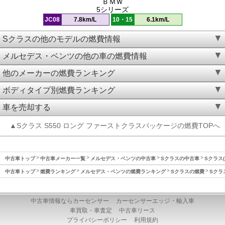
ＢＭＷ
5シリーズ
JC08
7.8km/L
10・15
6.1km/L
Sクラスの他のモデルの燃費情報
メルセデス・ベンツの他の車の燃費情報
他のメーカーの燃費ランキング
ボディタイプ別燃費ランキング
車を売却する
▲Sクラス S550 ロング ファーストクラスパッケージの燃費TOPへ
中古車トップ
中古車メーカー一覧
メルセデス・ベンツの中古車
Sクラスの中古車
Sクラス(
中古車トップ
燃費ランキング
メルセデス・ベンツの燃費ランキング
Sクラスの燃費
Sクラ
中古車情報ならカーセンサー
カーセンサーエッジ・輸入車
車買取・車査定
中古車リース
プライバシーポリシー
利用規約