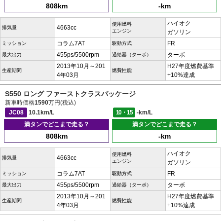
808km
-km
ハイオク
使用燃料
4663cc
排気量
エンジン
ガソリン
コラム7AT
FR
ミッション
駆動方式
455ps/5500rpm
ターボ
最大出力
過給器（ターボ）
2013年10月～201
H27年度燃費基準
生産期間
燃費性能
4年03月
+10%達成
S550 ロング ファーストクラスパッケージ
新車時価格
1590
万円(税込)
JC08
10.1km/L
10・15
-km/L
満タンでどこまで走る？
満タンでどこまで走る？
808km
-km
ハイオク
使用燃料
4663cc
排気量
エンジン
ガソリン
コラム7AT
FR
ミッション
駆動方式
455ps/5500rpm
ターボ
最大出力
過給器（ターボ）
2013年10月～201
H27年度燃費基準
生産期間
燃費性能
4年03月
+10%達成