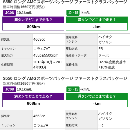
S550 ロング AMGスポーツパッケージ ファーストクラスパッケージ
新車時価格
1660
万円(税込)
JC08
10.1km/L
10・15
-km/L
満タンでどこまで走る？
満タンでどこまで走る？
808km
-km
ハイオク
使用燃料
4663cc
排気量
エンジン
ガソリン
コラム7AT
FR
ミッション
駆動方式
455ps/5500rpm
ターボ
最大出力
過給器（ターボ）
2013年10月～201
H27年度燃費基準
生産期間
燃費性能
4年03月
+10%達成
S550 ロング AMGスポーツパッケージ ファーストクラスパッケージ
新車時価格
1650
万円(税込)
JC08
10.1km/L
10・15
-km/L
満タンでどこまで走る？
満タンでどこまで走る？
808km
-km
ハイオク
使用燃料
4663cc
排気量
エンジン
ガソリン
コラム7AT
FR
ミッション
駆動方式