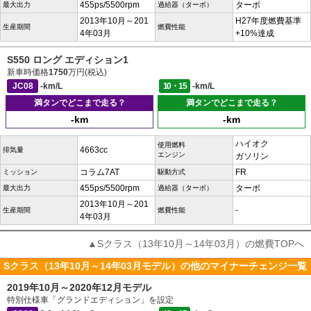
455ps/5500rpm
ターボ
最大出力
過給器（ターボ）
2013年10月～201
H27年度燃費基準
生産期間
燃費性能
4年03月
+10%達成
S550 ロング エディション1
新車時価格
1750
万円(税込)
JC08
-km/L
10・15
-km/L
満タンでどこまで走る？
満タンでどこまで走る？
-km
-km
ハイオク
使用燃料
4663cc
排気量
エンジン
ガソリン
コラム7AT
FR
ミッション
駆動方式
455ps/5500rpm
ターボ
最大出力
過給器（ターボ）
2013年10月～201
-
生産期間
燃費性能
4年03月
▲Sクラス（13年10月～14年03月）の燃費TOPへ
Sクラス（13年10月～14年03月モデル）の他のマイナーチェンジ一覧
2019年10月～2020年12月モデル
特別仕様車「グランドエディション」を設定