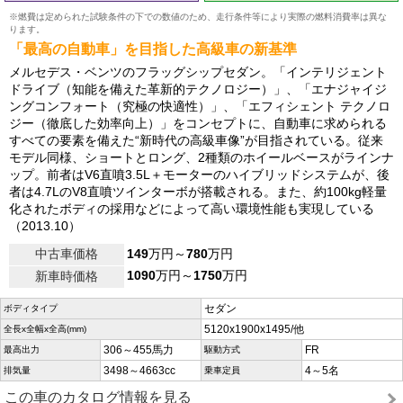
※燃費は定められた試験条件の下での数値のため、走行条件等により実際の燃料消費率は異な
ります。
「最高の自動車」を目指した高級車の新基準
メルセデス・ベンツのフラッグシップセダン。「インテリジェント
ドライブ（知能を備えた革新的テクノロジー）」、「エナジャイジ
ングコンフォート（究極の快適性）」、「エフィシェント テクノロ
ジー（徹底した効率向上）」をコンセプトに、自動車に求められる
すべての要素を備えた“新時代の高級車像”が目指されている。従来
モデル同様、ショートとロング、2種類のホイールベースがラインナ
ップ。前者はV6直噴3.5L＋モーターのハイブリッドシステムが、後
者は4.7LのV8直噴ツインターボが搭載される。また、約100kg軽量
化されたボディの採用などによって高い環境性能も実現している
（2013.10）
中古車価格
149
万円～
780
万円
1090
万円～
1750
万円
新車時価格
セダン
ボディタイプ
5120x1900x1495/他
全長x全幅x全高(mm)
306～455馬力
FR
最高出力
駆動方式
3498～4663cc
4～5名
排気量
乗車定員
この車のカタログ情報を見る