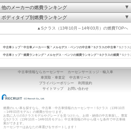
他のメーカーの燃費ランキング
ボディタイプ別燃費ランキング
▲Sクラス（13年10月～14年03月）の燃費TOPへ
中古車トップ
中古車メーカー一覧
メルセデス・ベンツの中古車
Sクラスの中古車
Sクラス(
中古車トップ
燃費ランキング
メルセデス・ベンツの燃費ランキング
Sクラスの燃費
Sクラ
中古車情報ならカーセンサー
カーセンサーエッジ・輸入車
車買取・車査定
中古車リース
プライバシーポリシー
利用規約
サイトマップ
お問い合わせ
燃費のいい車を探すなら、中古車・中古車情報のカーセンサー！Sクラス（13年10月
～14年03月モデル）の燃費が分かります。
お気に入りのSクラスモデルやグレードを見つけたら、お得・納得の中古車探し。豊富
なSクラス（13年10月～14年03月モデル）中古車情報の中から様々な条件で中古車検
索ができます。
カーセンサーはあなたの車選びをサポートします！