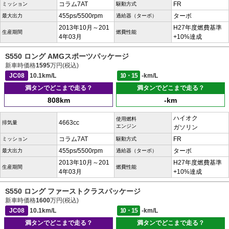
コラム7AT
FR
ミッション
駆動方式
455ps/5500rpm
ターボ
最大出力
過給器（ターボ）
2013年10月～201
H27年度燃費基準
生産期間
燃費性能
4年03月
+10%達成
S550 ロング AMGスポーツパッケージ
新車時価格
1595
万円(税込)
JC08
10.1km/L
10・15
-km/L
満タンでどこまで走る？
満タンでどこまで走る？
808km
-km
ハイオク
使用燃料
4663cc
排気量
エンジン
ガソリン
コラム7AT
FR
ミッション
駆動方式
455ps/5500rpm
ターボ
最大出力
過給器（ターボ）
2013年10月～201
H27年度燃費基準
生産期間
燃費性能
4年03月
+10%達成
S550 ロング ファーストクラスパッケージ
新車時価格
1600
万円(税込)
JC08
10.1km/L
10・15
-km/L
満タンでどこまで走る？
満タンでどこまで走る？