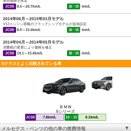
車両価格を改定
JC08
8.5～20.7km/L
10・15
-km/L
2014年06月～2015年03月モデル
V12エンジン搭載のフラッグシップモデルが追加設定
JC08
8.5～15.4km/L
10・15
-km/L
2014年04月～2014年05月モデル
消費税の変更により価格を修正
JC08
10.1～15.4km/L
10・15
-km/L
Sクラスとよく比較されている車
ＢＭＷ
5シリーズ
JC08
7.8km/L
10・15
6.1km/L
メルセデス・ベンツの他の車の燃費情報