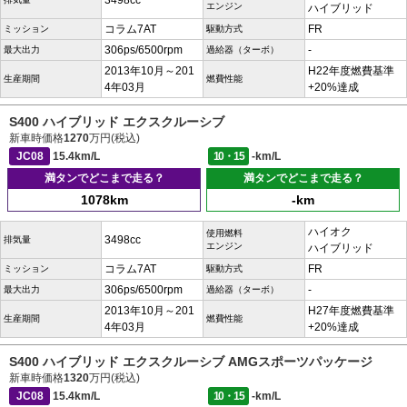
3498cc
エンジン
ハイブリッド
コラム7AT
FR
ミッション
駆動方式
306ps/6500rpm
-
最大出力
過給器（ターボ）
2013年10月～201
H22年度燃費基準
生産期間
燃費性能
4年03月
+20%達成
S400 ハイブリッド エクスクルーシブ
新車時価格
1270
万円(税込)
JC08
15.4km/L
10・15
-km/L
満タンでどこまで走る？
満タンでどこまで走る？
1078km
-km
ハイオク
使用燃料
3498cc
排気量
エンジン
ハイブリッド
コラム7AT
FR
ミッション
駆動方式
306ps/6500rpm
-
最大出力
過給器（ターボ）
2013年10月～201
H27年度燃費基準
生産期間
燃費性能
4年03月
+20%達成
S400 ハイブリッド エクスクルーシブ AMGスポーツパッケージ
新車時価格
1320
万円(税込)
JC08
15.4km/L
10・15
-km/L