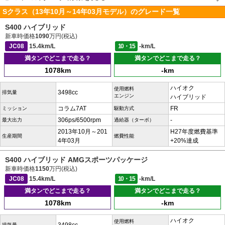
Sクラス（13年10月～14年03月モデル）のグレード一覧
S400 ハイブリッド
新車時価格
1090
万円(税込)
JC08
15.4km/L
10・15
-km/L
満タンでどこまで走る？
満タンでどこまで走る？
1078km
-km
ハイオク
使用燃料
3498cc
排気量
エンジン
ハイブリッド
コラム7AT
FR
ミッション
駆動方式
306ps/6500rpm
-
最大出力
過給器（ターボ）
2013年10月～201
H27年度燃費基準
生産期間
燃費性能
4年03月
+20%達成
S400 ハイブリッド AMGスポーツパッケージ
新車時価格
1150
万円(税込)
JC08
15.4km/L
10・15
-km/L
満タンでどこまで走る？
満タンでどこまで走る？
1078km
-km
ハイオク
使用燃料
排気量