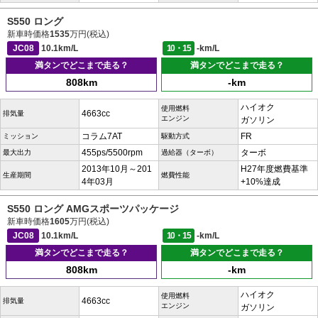
S550 ロング
新車時価格
1535
万円(税込)
JC08
10.1km/L
10・15
-km/L
満タンでどこまで走る？
満タンでどこまで走る？
808km
-km
ハイオク
使用燃料
4663cc
排気量
エンジン
ガソリン
コラム7AT
FR
ミッション
駆動方式
455ps/5500rpm
ターボ
最大出力
過給器（ターボ）
2013年10月～201
H27年度燃費基準
生産期間
燃費性能
4年03月
+10%達成
S550 ロング AMGスポーツパッケージ
新車時価格
1605
万円(税込)
JC08
10.1km/L
10・15
-km/L
満タンでどこまで走る？
満タンでどこまで走る？
808km
-km
ハイオク
使用燃料
4663cc
排気量
エンジン
ガソリン