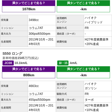
満タンでどこまで走る？
満タンでどこまで走る？
1078km
-km
ハイオク
使用燃料
3498cc
排気量
エンジン
ハイブリッド
コラム7AT
FR
ミッション
駆動方式
306ps/6500rpm
-
最大出力
過給器（ターボ）
2013年10月～201
H27年度燃費基準
生産期間
燃費性能
4年03月
+20%達成
S550 ロング
新車時価格
1545
万円(税込)
JC08
10.1km/L
10・15
-km/L
満タンでどこまで走る？
満タンでどこまで走る？
808km
-km
ハイオク
使用燃料
4663cc
排気量
エンジン
ガソリン
コラム7AT
FR
ミッション
駆動方式
455ps/5500rpm
ターボ
最大出力
過給器（ターボ）
2013年10月～201
H27年度燃費基準
生産期間
燃費性能
4年03月
+10%達成