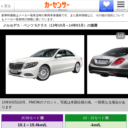
戻る
お気に入り
メニュー
新車時価格はメーカー発表当時の車両本体価格です。また基本情報など、その他の項目について
もメーカー発表時の情報に基いています。
メルセデス・ベンツ Sクラス（13年10月～14年03月）の燃費
1/3
13年(H25)10月、FMC時のフロント。写真は本国仕様の為、一部異なる場合があ
ります
JC08モード
10・15モード
10.1～15.4km/L
-km/L