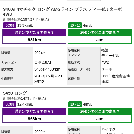
S400d 4マチック ロング AMGライン プラス ディーゼルターボ
4WD
新車時価格
1597.2
万円(税込)
JC08
13.3km/L
10・15
-km/L
満タンでどこまで走る？
満タンでどこまで走る？
931km
-km
軽油
使用燃料
2924cc
排気量
エンジン
ディーゼル
コラム9AT
4WD
ミッション
駆動方式
340ps/4400rpm
ターボ
最大出力
過給器（ターボ）
2018年09月～201
H32年度燃費基準
生産期間
燃費性能
8年12月
達成
S450 ロング
新車時価格
1473
万円(税込)
JC08
12.4km/L
10・15
-km/L
満タンでどこまで走る？
満タンでどこまで走る？
868km
-km
ハイオク
使用燃料
2999cc
排気量
エンジン