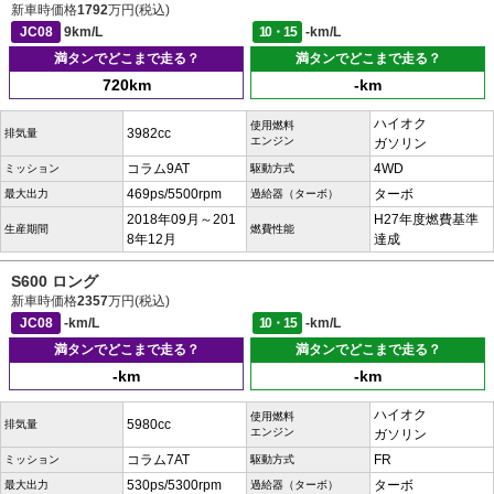
新車時価格
1792
万円(税込)
JC08
9km/L
10・15
-km/L
満タンでどこまで走る？
満タンでどこまで走る？
720km
-km
ハイオク
使用燃料
3982cc
排気量
エンジン
ガソリン
コラム9AT
4WD
ミッション
駆動方式
469ps/5500rpm
ターボ
最大出力
過給器（ターボ）
2018年09月～201
H27年度燃費基準
生産期間
燃費性能
8年12月
達成
S600 ロング
新車時価格
2357
万円(税込)
JC08
-km/L
10・15
-km/L
満タンでどこまで走る？
満タンでどこまで走る？
-km
-km
ハイオク
使用燃料
5980cc
排気量
エンジン
ガソリン
コラム7AT
FR
ミッション
駆動方式
530ps/5300rpm
ターボ
最大出力
過給器（ターボ）