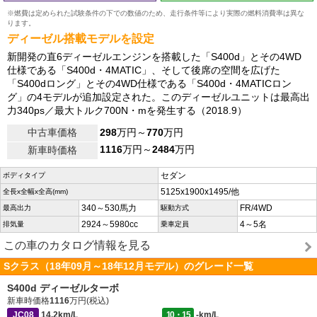
※燃費は定められた試験条件の下での数値のため、走行条件等により実際の燃料消費率は異な
ります。
ディーゼル搭載モデルを設定
新開発の直6ディーゼルエンジンを搭載した「S400d」とその4WD
仕様である「S400d・4MATIC」、そして後席の空間を広げた
「S400dロング」とその4WD仕様である「S400d・4MATICロン
グ」の4モデルが追加設定された。このディーゼルユニットは最高出
力340ps／最大トルク700N・mを発生する（2018.9）
中古車価格
298
万円～
770
万円
1116
万円～
2484
万円
新車時価格
セダン
ボディタイプ
5125x1900x1495/他
全長x全幅x全高(mm)
340～530馬力
FR/4WD
最高出力
駆動方式
2924～5980cc
4～5名
排気量
乗車定員
この車のカタログ情報を見る
Sクラス（18年09月～18年12月モデル）のグレード一覧
S400d ディーゼルターボ
新車時価格
1116
万円(税込)
JC08
14.2km/L
10・15
-km/L