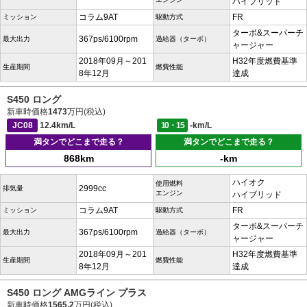
ハイブリッド
コラム9AT
FR
ミッション
駆動方式
ターボ&スーパーチ
367ps/6100rpm
最大出力
過給器（ターボ）
ャージャー
2018年09月～201
H32年度燃費基準
生産期間
燃費性能
8年12月
達成
S450 ロング
新車時価格
1473
万円(税込)
JC08
12.4km/L
10・15
-km/L
満タンでどこまで走る？
満タンでどこまで走る？
868km
-km
ハイオク
使用燃料
2999cc
排気量
エンジン
ハイブリッド
コラム9AT
FR
ミッション
駆動方式
ターボ&スーパーチ
367ps/6100rpm
最大出力
過給器（ターボ）
ャージャー
2018年09月～201
H32年度燃費基準
生産期間
燃費性能
8年12月
達成
S450 ロング AMGライン プラス
新車時価格
1565.2
万円(税込)