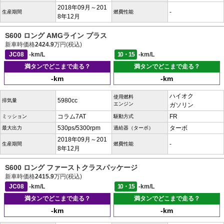
2018年09月～201
-
生産期間
燃費性能
8年12月
S600 ロング AMGライン プラス
新車時価格
2424.9
万円(税込)
JC08
-km/L
10・15
-km/L
満タンでどこまで走る？
満タンでどこまで走る？
-km
-km
ハイオク
使用燃料
5980cc
排気量
エンジン
ガソリン
コラム7AT
FR
ミッション
駆動方式
530ps/5300rpm
ターボ
最大出力
過給器（ターボ）
2018年09月～201
-
生産期間
燃費性能
8年12月
S600 ロング ファーストクラスパッケージ
新車時価格
2415.9
万円(税込)
JC08
-km/L
10・15
-km/L
満タンでどこまで走る？
満タンでどこまで走る？
-km
-km