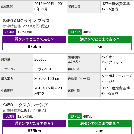
2018年09月～201
H27年度燃費基準
生産期間
燃費性能
8年12月
+20%達成
S450 AMGライン プラス
新車時価格
1273.6
万円(税込)
JC08
12.5km/L
10・15
-km/L
満タンでどこまで走る？
満タンでどこまで走る？
875km
-km
ハイオク
使用燃料
2999cc
排気量
エンジン
ハイブリッド
コラム9AT
FR
ミッション
駆動方式
ターボ&スーパーチ
367ps/6100rpm
最大出力
過給器（ターボ）
ャージャー
2018年09月～201
H27年度燃費基準
生産期間
燃費性能
8年12月
+20%達成
S450 エクスクルーシブ
新車時価格
1363
万円(税込)
JC08
12.5km/L
10・15
-km/L
満タンでどこまで走る？
満タンでどこまで走る？
875km
-km