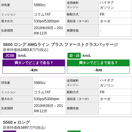
ハイオク
使用燃料
5980cc
排気量
エンジン
ガソリン
コラム7AT
FR
ミッション
駆動方式
530ps/5300rpm
ターボ
最大出力
過給器（ターボ）
2018年09月～201
-
生産期間
燃費性能
8年12月
S600 ロング AMGライン プラス ファーストクラスパッケージ
新車時価格
2483.8
万円(税込)
JC08
-km/L
10・15
-km/L
満タンでどこまで走る？
満タンでどこまで走る？
-km
-km
ハイオク
使用燃料
5980cc
排気量
エンジン
ガソリン
コラム7AT
FR
ミッション
駆動方式
530ps/5300rpm
ターボ
最大出力
過給器（ターボ）
2018年09月～201
-
生産期間
燃費性能
8年12月
S560 e ロング
新車時価格
1697
万円(税込)