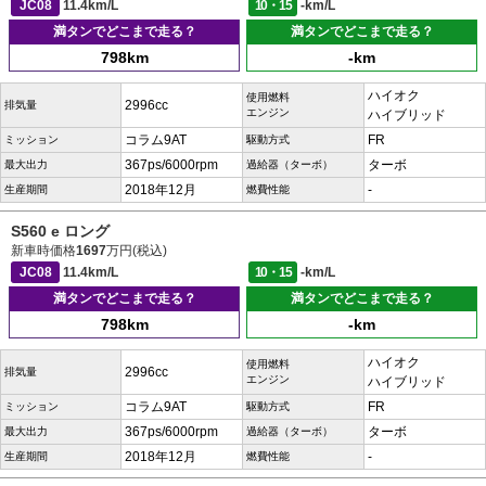
JC08
11.4km/L
10・15
-km/L
満タンでどこまで走る？
満タンでどこまで走る？
798km
-km
ハイオク
使用燃料
2996cc
排気量
エンジン
ハイブリッド
コラム9AT
FR
ミッション
駆動方式
367ps/6000rpm
ターボ
最大出力
過給器（ターボ）
2018年12月
-
生産期間
燃費性能
S560 e ロング
新車時価格
1697
万円(税込)
JC08
11.4km/L
10・15
-km/L
満タンでどこまで走る？
満タンでどこまで走る？
798km
-km
ハイオク
使用燃料
2996cc
排気量
エンジン
ハイブリッド
コラム9AT
FR
ミッション
駆動方式
367ps/6000rpm
ターボ
最大出力
過給器（ターボ）
2018年12月
-
生産期間
燃費性能