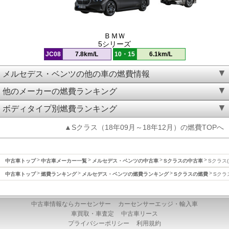
ＢＭＷ
5シリーズ
JC08
7.8km/L
10・15
6.1km/L
メルセデス・ベンツの他の車の燃費情報
他のメーカーの燃費ランキング
ボディタイプ別燃費ランキング
▲Sクラス（18年09月～18年12月）の燃費TOPへ
中古車トップ
中古車メーカー一覧
メルセデス・ベンツの中古車
Sクラスの中古車
Sクラス(
中古車トップ
燃費ランキング
メルセデス・ベンツの燃費ランキング
Sクラスの燃費
Sクラ
中古車情報ならカーセンサー
カーセンサーエッジ・輸入車
車買取・車査定
中古車リース
プライバシーポリシー
利用規約