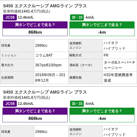
S450 エクスクルーシブ AMGライン プラス
新車時価格
1441.4
万円(税込)
JC08
12.4km/L
10・15
-km/L
満タンでどこまで走る？
満タンでどこまで走る？
868km
-km
ハイオク
使用燃料
2999cc
排気量
エンジン
ハイブリッド
コラム9AT
FR
ミッション
駆動方式
ターボ&スーパーチ
367ps/6100rpm
最大出力
過給器（ターボ）
ャージャー
2018年09月～201
H32年度燃費基準
生産期間
燃費性能
8年12月
達成
S450 エクスクルーシブ AMGライン プラス
新車時価格
1441.4
万円(税込)
JC08
12.4km/L
10・15
-km/L
満タンでどこまで走る？
満タンでどこまで走る？
868km
-km
ハイオク
使用燃料
2999cc
排気量
エンジン
ハイブリッド