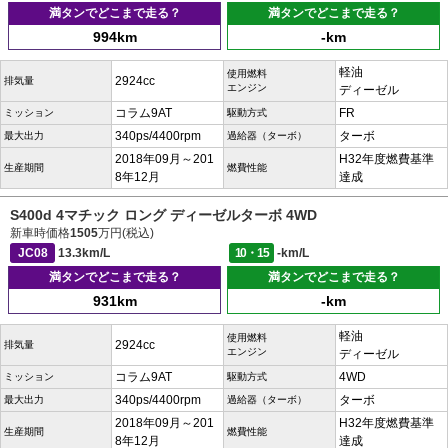
満タンでどこまで走る？
満タンでどこまで走る？
994km
-km
軽油
使用燃料
2924cc
排気量
エンジン
ディーゼル
コラム9AT
FR
ミッション
駆動方式
340ps/4400rpm
ターボ
最大出力
過給器（ターボ）
2018年09月～201
H32年度燃費基準
生産期間
燃費性能
8年12月
達成
S400d 4マチック ロング ディーゼルターボ 4WD
新車時価格
1505
万円(税込)
JC08
13.3km/L
10・15
-km/L
満タンでどこまで走る？
満タンでどこまで走る？
931km
-km
軽油
使用燃料
2924cc
排気量
エンジン
ディーゼル
コラム9AT
4WD
ミッション
駆動方式
340ps/4400rpm
ターボ
最大出力
過給器（ターボ）
2018年09月～201
H32年度燃費基準
生産期間
燃費性能
8年12月
達成