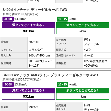
8年12月
+20%達成
S400d 4マチック ディーゼルターボ 4WD
新車時価格
1160
万円(税込)
JC08
13.3km/L
10・15
-km/L
満タンでどこまで走る？
満タンでどこまで走る？
931km
-km
軽油
使用燃料
2924cc
排気量
エンジン
ディーゼル
コラム9AT
4WD
ミッション
駆動方式
340ps/4400rpm
ターボ
最大出力
過給器（ターボ）
2018年09月～201
H27年度燃費基準
生産期間
燃費性能
8年12月
+20%達成
S400d 4マチック AMGライン プラス ディーゼルターボ 4WD
新車時価格
1304.7
万円(税込)
JC08
13.3km/L
10・15
-km/L
満タンでどこまで走る？
満タンでどこまで走る？
931km
-km
軽油
使用燃料
2924cc
排気量
エンジン
ディーゼル