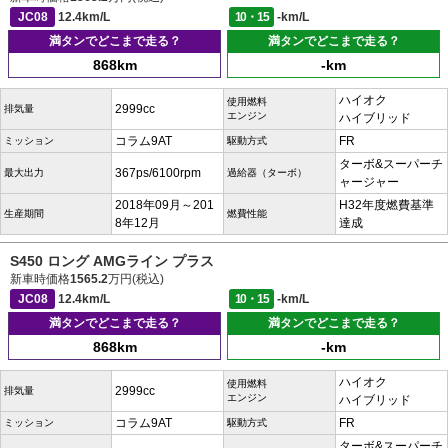
JC08
12.4km/L
10・15
-km/L
満タンでどこまで走る？
満タンでどこまで走る？
868km
-km
ハイオク
使用燃料
2999cc
排気量
エンジン
ハイブリッド
コラム9AT
FR
ミッション
駆動方式
ターボ&スーパーチ
367ps/6100rpm
最大出力
過給器（ターボ）
ャージャー
2018年09月～201
H32年度燃費基準
生産期間
燃費性能
8年12月
達成
S450 ロング AMGライン プラス
新車時価格
1565.2
万円(税込)
JC08
12.4km/L
10・15
-km/L
満タンでどこまで走る？
満タンでどこまで走る？
868km
-km
ハイオク
使用燃料
2999cc
排気量
エンジン
ハイブリッド
コラム9AT
FR
ミッション
駆動方式
ターボ&スーパーチ