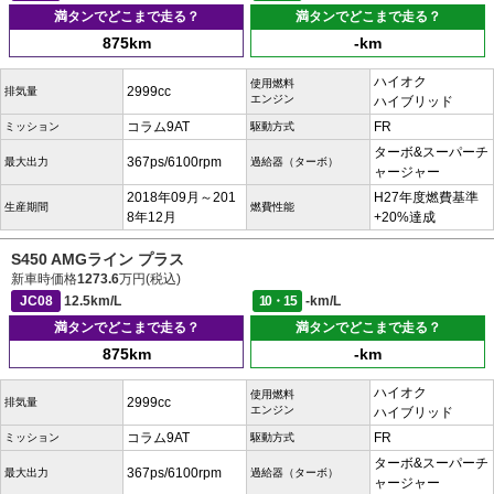
満タンでどこまで走る？
満タンでどこまで走る？
875km
-km
ハイオク
使用燃料
2999cc
排気量
エンジン
ハイブリッド
コラム9AT
FR
ミッション
駆動方式
ターボ&スーパーチ
367ps/6100rpm
最大出力
過給器（ターボ）
ャージャー
2018年09月～201
H27年度燃費基準
生産期間
燃費性能
8年12月
+20%達成
S450 AMGライン プラス
新車時価格
1273.6
万円(税込)
JC08
12.5km/L
10・15
-km/L
満タンでどこまで走る？
満タンでどこまで走る？
875km
-km
ハイオク
使用燃料
2999cc
排気量
エンジン
ハイブリッド
コラム9AT
FR
ミッション
駆動方式
ターボ&スーパーチ
367ps/6100rpm
最大出力
過給器（ターボ）
ャージャー