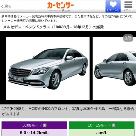
戻る
お気に入り
メニュー
新車時価格はメーカー発表当時の車両本体価格です。また基本情報など、その他の項目について
もメーカー発表時の情報に基いています。
メルセデス・ベンツ Sクラス（18年09月～18年12月）の燃費
1/3
17年(H29)8月、MC時のS400のフロント。写真は本国仕様の為、一部異なる場合
があります
JC08モード
10・15モード
9.0～14.2km/L
-km/L