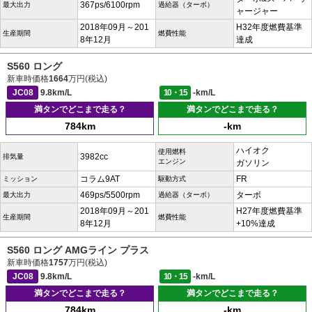
367ps/6100rpm
最大出力
過給器（ターボ）
ャージャー
2018年09月～201
H32年度燃費基準
生産期間
燃費性能
8年12月
達成
S560 ロング
新車時価格
1664
万円(税込)
JC08
9.8km/L
10・15
-km/L
満タンでどこまで走る？
満タンでどこまで走る？
784km
-km
ハイオク
使用燃料
3982cc
排気量
エンジン
ガソリン
コラム9AT
FR
ミッション
駆動方式
469ps/5500rpm
ターボ
最大出力
過給器（ターボ）
2018年09月～201
H27年度燃費基準
生産期間
燃費性能
8年12月
+10%達成
S560 ロング AMGライン プラス
新車時価格
1757
万円(税込)
JC08
9.8km/L
10・15
-km/L
満タンでどこまで走る？
満タンでどこまで走る？
784km
-km