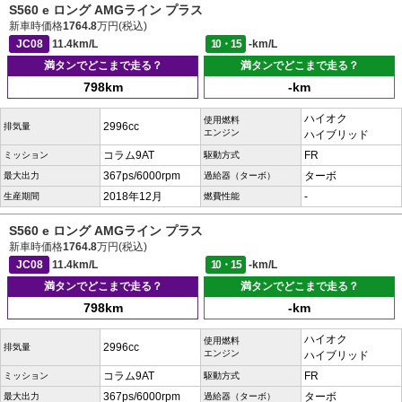
S560 e ロング AMGライン プラス
新車時価格
1764.8
万円(税込)
JC08
11.4km/L
10・15
-km/L
満タンでどこまで走る？
満タンでどこまで走る？
798km
-km
ハイオク
使用燃料
2996cc
排気量
エンジン
ハイブリッド
コラム9AT
FR
ミッション
駆動方式
367ps/6000rpm
ターボ
最大出力
過給器（ターボ）
2018年12月
-
生産期間
燃費性能
S560 e ロング AMGライン プラス
新車時価格
1764.8
万円(税込)
JC08
11.4km/L
10・15
-km/L
満タンでどこまで走る？
満タンでどこまで走る？
798km
-km
ハイオク
使用燃料
2996cc
排気量
エンジン
ハイブリッド
コラム9AT
FR
ミッション
駆動方式
367ps/6000rpm
ターボ
最大出力
過給器（ターボ）