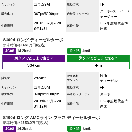
コラム9AT
FR
ミッション
駆動方式
ターボ&スーパーチ
367ps/6100rpm
最大出力
過給器（ターボ）
ャージャー
2018年09月～201
H32年度燃費基準
生産期間
燃費性能
8年12月
達成
S400d ロング ディーゼルターボ
新車時価格
1461
万円(税込)
JC08
14.2km/L
10・15
-km/L
満タンでどこまで走る？
満タンでどこまで走る？
994km
-km
軽油
使用燃料
2924cc
排気量
エンジン
ディーゼル
コラム9AT
FR
ミッション
駆動方式
340ps/4400rpm
ターボ
最大出力
過給器（ターボ）
2018年09月～201
H32年度燃費基準
生産期間
燃費性能
8年12月
達成
S400d ロング AMGライン プラス ディーゼルターボ
新車時価格
1553.2
万円(税込)
JC08
14.2km/L
10・15
-km/L