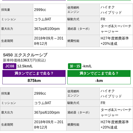
ハイオク
使用燃料
2999cc
排気量
エンジン
ハイブリッド
コラム9AT
FR
ミッション
駆動方式
ターボ&スーパーチ
367ps/6100rpm
最大出力
過給器（ターボ）
ャージャー
2018年09月～201
H27年度燃費基準
生産期間
燃費性能
8年12月
+20%達成
S450 エクスクルーシブ
新車時価格
1363
万円(税込)
JC08
12.5km/L
10・15
-km/L
満タンでどこまで走る？
満タンでどこまで走る？
875km
-km
ハイオク
使用燃料
2999cc
排気量
エンジン
ハイブリッド
コラム9AT
FR
ミッション
駆動方式
ターボ&スーパーチ
367ps/6100rpm
最大出力
過給器（ターボ）
ャージャー
2018年09月～201
H27年度燃費基準
生産期間
燃費性能
8年12月
+20%達成