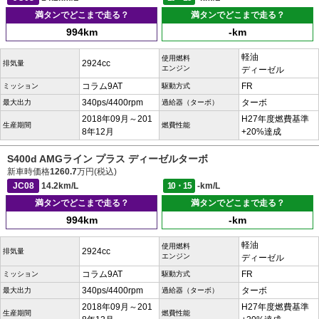
満タンでどこまで走る？
満タンでどこまで走る？
994km
-km
軽油
使用燃料
2924cc
排気量
エンジン
ディーゼル
コラム9AT
FR
ミッション
駆動方式
340ps/4400rpm
ターボ
最大出力
過給器（ターボ）
2018年09月～201
H27年度燃費基準
生産期間
燃費性能
8年12月
+20%達成
S400d AMGライン プラス ディーゼルターボ
新車時価格
1260.7
万円(税込)
JC08
14.2km/L
10・15
-km/L
満タンでどこまで走る？
満タンでどこまで走る？
994km
-km
軽油
使用燃料
2924cc
排気量
エンジン
ディーゼル
コラム9AT
FR
ミッション
駆動方式
340ps/4400rpm
ターボ
最大出力
過給器（ターボ）
2018年09月～201
H27年度燃費基準
生産期間
燃費性能