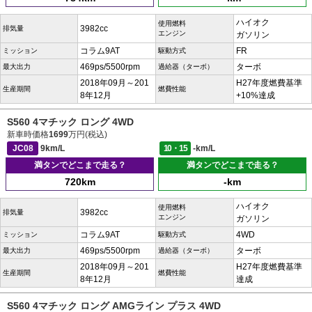
ハイオク
使用燃料
3982cc
排気量
エンジン
ガソリン
コラム9AT
FR
ミッション
駆動方式
469ps/5500rpm
ターボ
最大出力
過給器（ターボ）
2018年09月～201
H27年度燃費基準
生産期間
燃費性能
8年12月
+10%達成
S560 4マチック ロング 4WD
新車時価格
1699
万円(税込)
JC08
9km/L
10・15
-km/L
満タンでどこまで走る？
満タンでどこまで走る？
720km
-km
ハイオク
使用燃料
3982cc
排気量
エンジン
ガソリン
コラム9AT
4WD
ミッション
駆動方式
469ps/5500rpm
ターボ
最大出力
過給器（ターボ）
2018年09月～201
H27年度燃費基準
生産期間
燃費性能
8年12月
達成
S560 4マチック ロング AMGライン プラス 4WD