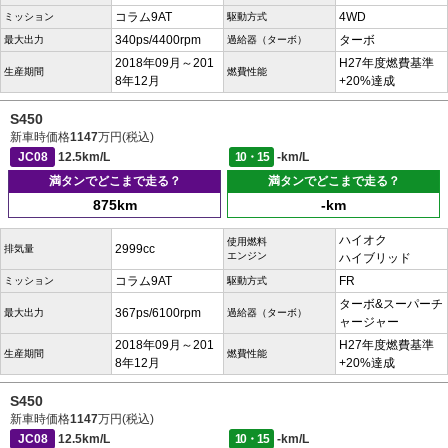
コラム9AT
4WD
ミッション
駆動方式
340ps/4400rpm
ターボ
最大出力
過給器（ターボ）
2018年09月～201
H27年度燃費基準
生産期間
燃費性能
8年12月
+20%達成
S450
新車時価格
1147
万円(税込)
JC08
12.5km/L
10・15
-km/L
満タンでどこまで走る？
満タンでどこまで走る？
875km
-km
ハイオク
使用燃料
2999cc
排気量
エンジン
ハイブリッド
コラム9AT
FR
ミッション
駆動方式
ターボ&スーパーチ
367ps/6100rpm
最大出力
過給器（ターボ）
ャージャー
2018年09月～201
H27年度燃費基準
生産期間
燃費性能
8年12月
+20%達成
S450
新車時価格
1147
万円(税込)
JC08
12.5km/L
10・15
-km/L