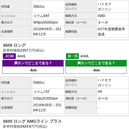
ハイオク
使用燃料
3982cc
排気量
エンジン
ガソリン
コラム9AT
4WD
ミッション
駆動方式
469ps/5500rpm
ターボ
最大出力
過給器（ターボ）
2018年09月～201
H27年度燃費基準
生産期間
燃費性能
8年12月
達成
S600 ロング
新車時価格
2357
万円(税込)
JC08
-km/L
10・15
-km/L
満タンでどこまで走る？
満タンでどこまで走る？
-km
-km
ハイオク
使用燃料
5980cc
排気量
エンジン
ガソリン
コラム7AT
FR
ミッション
駆動方式
530ps/5300rpm
ターボ
最大出力
過給器（ターボ）
2018年09月～201
-
生産期間
燃費性能
8年12月
S600 ロング AMGライン プラス
新車時価格
2424.9
万円(税込)