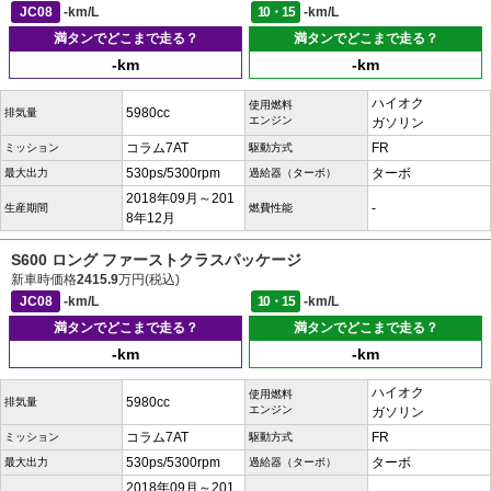
JC08
-km/L
10・15
-km/L
満タンでどこまで走る？
満タンでどこまで走る？
-km
-km
ハイオク
使用燃料
5980cc
排気量
エンジン
ガソリン
コラム7AT
FR
ミッション
駆動方式
530ps/5300rpm
ターボ
最大出力
過給器（ターボ）
2018年09月～201
-
生産期間
燃費性能
8年12月
S600 ロング ファーストクラスパッケージ
新車時価格
2415.9
万円(税込)
JC08
-km/L
10・15
-km/L
満タンでどこまで走る？
満タンでどこまで走る？
-km
-km
ハイオク
使用燃料
5980cc
排気量
エンジン
ガソリン
コラム7AT
FR
ミッション
駆動方式
530ps/5300rpm
ターボ
最大出力
過給器（ターボ）
2018年09月～201