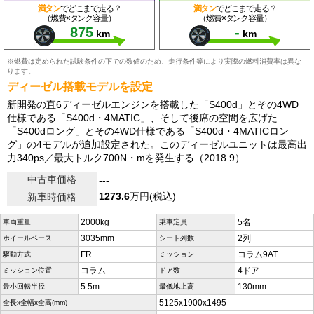
満タン
でどこまで走る？
満タン
でどこまで走る？
（燃費×タンク容量）
（燃費×タンク容量）
875
-
km
km
※燃費は定められた試験条件の下での数値のため、走行条件等により実際の燃料消費率は異な
ります。
ディーゼル搭載モデルを設定
新開発の直6ディーゼルエンジンを搭載した「S400d」とその4WD
仕様である「S400d・4MATIC」、そして後席の空間を広げた
「S400dロング」とその4WD仕様である「S400d・4MATICロン
グ」の4モデルが追加設定された。このディーゼルユニットは最高出
力340ps／最大トルク700N・mを発生する（2018.9）
中古車価格
---
1273.6
万円(税込)
新車時価格
2000kg
5名
車両重量
乗車定員
3035mm
2列
ホイールベース
シート列数
FR
コラム9AT
駆動方式
ミッション
コラム
4ドア
ミッション位置
ドア数
5.5m
130mm
最小回転半径
最低地上高
5125x1900x1495
全長x全幅x全高(mm)