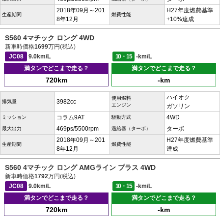
2018年09月～201
H27年度燃費基準
生産期間
燃費性能
8年12月
+10%達成
S560 4マチック ロング 4WD
新車時価格
1699
万円(税込)
JC08
9.0km/L
10・15
-km/L
満タンでどこまで走る？
満タンでどこまで走る？
720km
-km
ハイオク
使用燃料
3982cc
排気量
エンジン
ガソリン
コラム9AT
4WD
ミッション
駆動方式
469ps/5500rpm
ターボ
最大出力
過給器（ターボ）
2018年09月～201
H27年度燃費基準
生産期間
燃費性能
8年12月
達成
S560 4マチック ロング AMGライン プラス 4WD
新車時価格
1792
万円(税込)
JC08
9.0km/L
10・15
-km/L
満タンでどこまで走る？
満タンでどこまで走る？
720km
-km