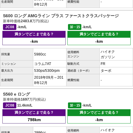
-
生産期間
燃費性能
8年12月
S600 ロング AMGライン プラス ファーストクラスパッケージ
新車時価格
2483.8
万円(税込)
JC08
-km/L
10・15
-km/L
満タンでどこまで走る？
満タンでどこまで走る？
-km
-km
ハイオク
使用燃料
5980cc
排気量
エンジン
ガソリン
コラム7AT
FR
ミッション
駆動方式
530ps/5300rpm
ターボ
最大出力
過給器（ターボ）
2018年09月～201
-
生産期間
燃費性能
8年12月
S560 e ロング
新車時価格
1697
万円(税込)
JC08
11.4km/L
10・15
-km/L
満タンでどこまで走る？
満タンでどこまで走る？
798km
-km
ハイオク
使用燃料
2996cc
排気量