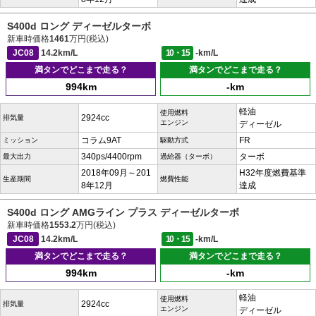
S400d ロング ディーゼルターボ
新車時価格
1461
万円(税込)
JC08
14.2km/L
10・15
-km/L
満タンでどこまで走る？
満タンでどこまで走る？
994km
-km
軽油
使用燃料
2924cc
排気量
エンジン
ディーゼル
コラム9AT
FR
ミッション
駆動方式
340ps/4400rpm
ターボ
最大出力
過給器（ターボ）
2018年09月～201
H32年度燃費基準
生産期間
燃費性能
8年12月
達成
S400d ロング AMGライン プラス ディーゼルターボ
新車時価格
1553.2
万円(税込)
JC08
14.2km/L
10・15
-km/L
満タンでどこまで走る？
満タンでどこまで走る？
994km
-km
軽油
使用燃料
2924cc
排気量
エンジン
ディーゼル