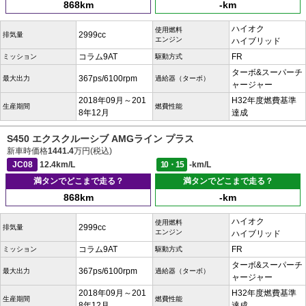
868km
-km
ハイオク
使用燃料
2999cc
排気量
エンジン
ハイブリッド
コラム9AT
FR
ミッション
駆動方式
ターボ&スーパーチ
367ps/6100rpm
最大出力
過給器（ターボ）
ャージャー
2018年09月～201
H32年度燃費基準
生産期間
燃費性能
8年12月
達成
S450 エクスクルーシブ AMGライン プラス
新車時価格
1441.4
万円(税込)
JC08
12.4km/L
10・15
-km/L
満タンでどこまで走る？
満タンでどこまで走る？
868km
-km
ハイオク
使用燃料
2999cc
排気量
エンジン
ハイブリッド
コラム9AT
FR
ミッション
駆動方式
ターボ&スーパーチ
367ps/6100rpm
最大出力
過給器（ターボ）
ャージャー
2018年09月～201
H32年度燃費基準
生産期間
燃費性能
8年12月
達成