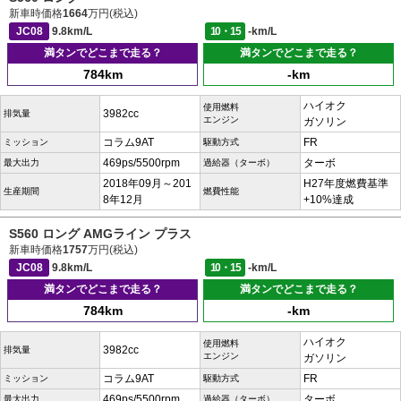
新車時価格
1664
万円(税込)
JC08
9.8km/L
10・15
-km/L
満タンでどこまで走る？
満タンでどこまで走る？
784km
-km
ハイオク
使用燃料
3982cc
排気量
エンジン
ガソリン
コラム9AT
FR
ミッション
駆動方式
469ps/5500rpm
ターボ
最大出力
過給器（ターボ）
2018年09月～201
H27年度燃費基準
生産期間
燃費性能
8年12月
+10%達成
S560 ロング AMGライン プラス
新車時価格
1757
万円(税込)
JC08
9.8km/L
10・15
-km/L
満タンでどこまで走る？
満タンでどこまで走る？
784km
-km
ハイオク
使用燃料
3982cc
排気量
エンジン
ガソリン
コラム9AT
FR
ミッション
駆動方式
469ps/5500rpm
ターボ
最大出力
過給器（ターボ）