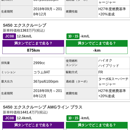
ャージャー
2018年09月～201
H27年度燃費基準
生産期間
燃費性能
8年12月
+20%達成
S450 エクスクルーシブ
新車時価格
1363
万円(税込)
JC08
12.5km/L
10・15
-km/L
満タンでどこまで走る？
満タンでどこまで走る？
875km
-km
ハイオク
使用燃料
2999cc
排気量
エンジン
ハイブリッド
コラム9AT
FR
ミッション
駆動方式
ターボ&スーパーチ
367ps/6100rpm
最大出力
過給器（ターボ）
ャージャー
2018年09月～201
H27年度燃費基準
生産期間
燃費性能
8年12月
+20%達成
S450 エクスクルーシブ AMGライン プラス
新車時価格
1441.4
万円(税込)
JC08
12.4km/L
10・15
-km/L
満タンでどこまで走る？
満タンでどこまで走る？