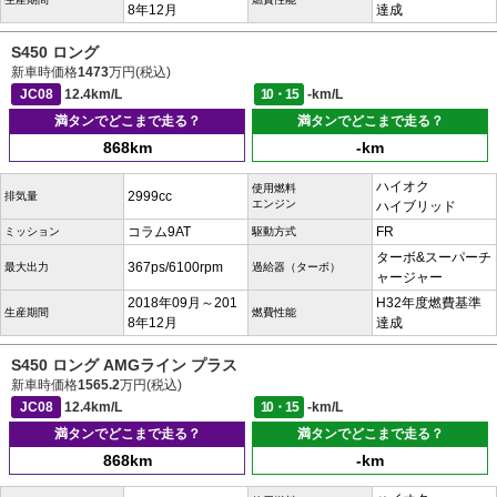
8年12月
達成
S450 ロング
新車時価格
1473
万円(税込)
JC08
12.4km/L
10・15
-km/L
満タンでどこまで走る？
満タンでどこまで走る？
868km
-km
ハイオク
使用燃料
2999cc
排気量
エンジン
ハイブリッド
コラム9AT
FR
ミッション
駆動方式
ターボ&スーパーチ
367ps/6100rpm
最大出力
過給器（ターボ）
ャージャー
2018年09月～201
H32年度燃費基準
生産期間
燃費性能
8年12月
達成
S450 ロング AMGライン プラス
新車時価格
1565.2
万円(税込)
JC08
12.4km/L
10・15
-km/L
満タンでどこまで走る？
満タンでどこまで走る？
868km
-km