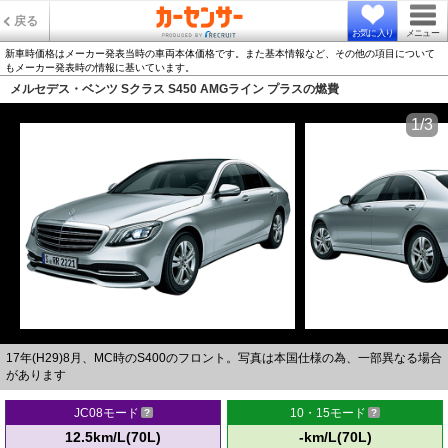
戻る
お気に入り
メニュー
新車時価格はメーカー発表当時の車両本体価格です。また基本情報など、その他の項目について
もメーカー発表時の情報に基いています。
メルセデス・ベンツ Sクラス S450 AMGライン プラスの燃費
1/3
17年(H29)8月、MC時のS400のフロント。写真は本国仕様の為、一部異なる場合
があります
JC08モード
10・15モード
12.5km/L(70L)
-km/L(70L)