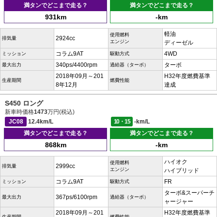
満タンでどこまで走る？
満タンでどこまで走る？
931km
-km
軽油
使用燃料
2924cc
排気量
エンジン
ディーゼル
コラム9AT
4WD
ミッション
駆動方式
340ps/4400rpm
ターボ
最大出力
過給器（ターボ）
2018年09月～201
H32年度燃費基準
生産期間
燃費性能
8年12月
達成
S450 ロング
新車時価格
1473
万円(税込)
JC08
12.4km/L
10・15
-km/L
満タンでどこまで走る？
満タンでどこまで走る？
868km
-km
ハイオク
使用燃料
2999cc
排気量
エンジン
ハイブリッド
コラム9AT
FR
ミッション
駆動方式
ターボ&スーパーチ
367ps/6100rpm
最大出力
過給器（ターボ）
ャージャー
2018年09月～201
H32年度燃費基準
生産期間
燃費性能