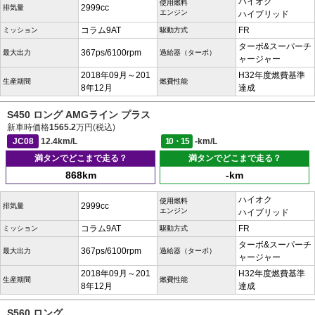
ハイオク
使用燃料
2999cc
排気量
エンジン
ハイブリッド
コラム9AT
FR
ミッション
駆動方式
ターボ&スーパーチ
367ps/6100rpm
最大出力
過給器（ターボ）
ャージャー
2018年09月～201
H32年度燃費基準
生産期間
燃費性能
8年12月
達成
S450 ロング AMGライン プラス
新車時価格
1565.2
万円(税込)
JC08
12.4km/L
10・15
-km/L
満タンでどこまで走る？
満タンでどこまで走る？
868km
-km
ハイオク
使用燃料
2999cc
排気量
エンジン
ハイブリッド
コラム9AT
FR
ミッション
駆動方式
ターボ&スーパーチ
367ps/6100rpm
最大出力
過給器（ターボ）
ャージャー
2018年09月～201
H32年度燃費基準
生産期間
燃費性能
8年12月
達成
S560 ロング