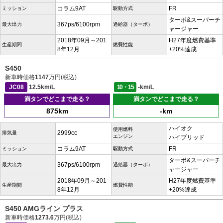
コラム9AT
FR
ミッション
駆動方式
ターボ&スーパーチ
367ps/6100rpm
最大出力
過給器（ターボ）
ャージャー
2018年09月～201
H27年度燃費基準
生産期間
燃費性能
8年12月
+20%達成
S450
新車時価格
1147
万円(税込)
JC08
12.5km/L
10・15
-km/L
満タンでどこまで走る？
満タンでどこまで走る？
875km
-km
ハイオク
使用燃料
2999cc
排気量
エンジン
ハイブリッド
コラム9AT
FR
ミッション
駆動方式
ターボ&スーパーチ
367ps/6100rpm
最大出力
過給器（ターボ）
ャージャー
2018年09月～201
H27年度燃費基準
生産期間
燃費性能
8年12月
+20%達成
S450 AMGライン プラス
新車時価格
1273.6
万円(税込)