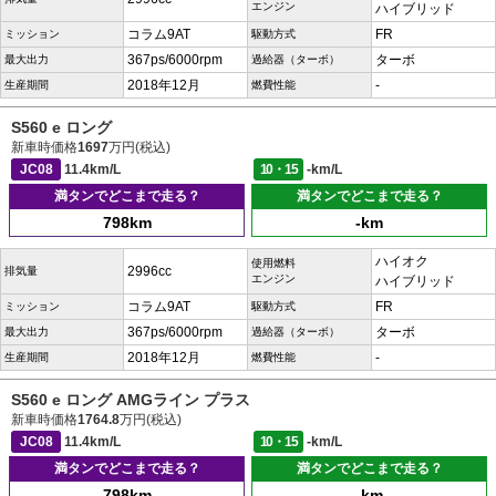
エンジン
ハイブリッド
コラム9AT
FR
ミッション
駆動方式
367ps/6000rpm
ターボ
最大出力
過給器（ターボ）
2018年12月
-
生産期間
燃費性能
S560 e ロング
新車時価格
1697
万円(税込)
JC08
11.4km/L
10・15
-km/L
満タンでどこまで走る？
満タンでどこまで走る？
798km
-km
ハイオク
使用燃料
2996cc
排気量
エンジン
ハイブリッド
コラム9AT
FR
ミッション
駆動方式
367ps/6000rpm
ターボ
最大出力
過給器（ターボ）
2018年12月
-
生産期間
燃費性能
S560 e ロング AMGライン プラス
新車時価格
1764.8
万円(税込)
JC08
11.4km/L
10・15
-km/L
満タンでどこまで走る？
満タンでどこまで走る？
798km
-km