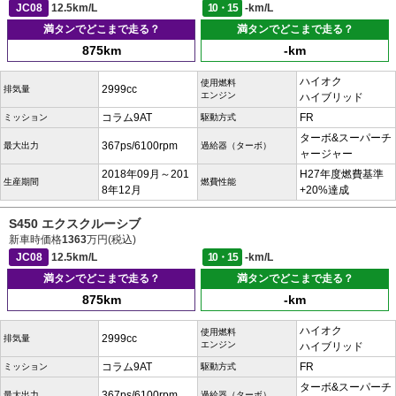
JC08
12.5km/L
10・15
-km/L
満タンでどこまで走る？
満タンでどこまで走る？
875km
-km
ハイオク
使用燃料
2999cc
排気量
エンジン
ハイブリッド
コラム9AT
FR
ミッション
駆動方式
ターボ&スーパーチ
367ps/6100rpm
最大出力
過給器（ターボ）
ャージャー
2018年09月～201
H27年度燃費基準
生産期間
燃費性能
8年12月
+20%達成
S450 エクスクルーシブ
新車時価格
1363
万円(税込)
JC08
12.5km/L
10・15
-km/L
満タンでどこまで走る？
満タンでどこまで走る？
875km
-km
ハイオク
使用燃料
2999cc
排気量
エンジン
ハイブリッド
コラム9AT
FR
ミッション
駆動方式
ターボ&スーパーチ
367ps/6100rpm
最大出力
過給器（ターボ）