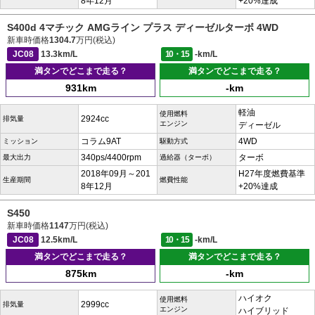
8年12月
+20%達成
S400d 4マチック AMGライン プラス ディーゼルターボ 4WD
新車時価格
1304.7
万円(税込)
JC08
13.3km/L
10・15
-km/L
満タンでどこまで走る？
満タンでどこまで走る？
931km
-km
軽油
使用燃料
2924cc
排気量
エンジン
ディーゼル
コラム9AT
4WD
ミッション
駆動方式
340ps/4400rpm
ターボ
最大出力
過給器（ターボ）
2018年09月～201
H27年度燃費基準
生産期間
燃費性能
8年12月
+20%達成
S450
新車時価格
1147
万円(税込)
JC08
12.5km/L
10・15
-km/L
満タンでどこまで走る？
満タンでどこまで走る？
875km
-km
ハイオク
使用燃料
2999cc
排気量
エンジン
ハイブリッド