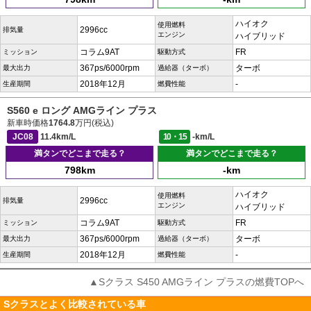
ハイオク
使用燃料
2996cc
排気量
エンジン
ハイブリッド
コラム9AT
FR
ミッション
駆動方式
367ps/6000rpm
ターボ
最大出力
過給器（ターボ）
2018年12月
-
生産期間
燃費性能
S560 e ロング AMGライン プラス
新車時価格
1764.8
万円(税込)
JC08
11.4km/L
10・15
-km/L
満タンでどこまで走る？
満タンでどこまで走る？
798km
-km
ハイオク
使用燃料
2996cc
排気量
エンジン
ハイブリッド
コラム9AT
FR
ミッション
駆動方式
367ps/6000rpm
ターボ
最大出力
過給器（ターボ）
2018年12月
-
生産期間
燃費性能
▲Sクラス S450 AMGライン プラスの燃費TOPへ
Sクラスとよく比較されている車