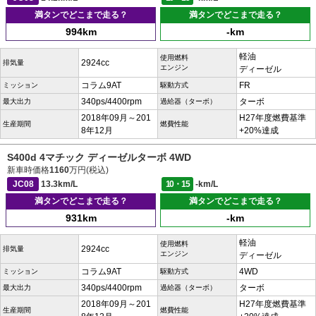
満タンでどこまで走る？
満タンでどこまで走る？
994km
-km
軽油
使用燃料
2924cc
排気量
エンジン
ディーゼル
コラム9AT
FR
ミッション
駆動方式
340ps/4400rpm
ターボ
最大出力
過給器（ターボ）
2018年09月～201
H27年度燃費基準
生産期間
燃費性能
8年12月
+20%達成
S400d 4マチック ディーゼルターボ 4WD
新車時価格
1160
万円(税込)
JC08
13.3km/L
10・15
-km/L
満タンでどこまで走る？
満タンでどこまで走る？
931km
-km
軽油
使用燃料
2924cc
排気量
エンジン
ディーゼル
コラム9AT
4WD
ミッション
駆動方式
340ps/4400rpm
ターボ
最大出力
過給器（ターボ）
2018年09月～201
H27年度燃費基準
生産期間
燃費性能