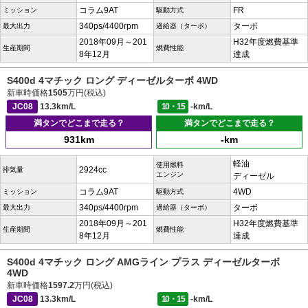
コラム9AT
FR
ミッション
駆動方式
340ps/4400rpm
ターボ
最大出力
過給器（ターボ）
2018年09月～201
H32年度燃費基準
生産期間
燃費性能
8年12月
達成
S400d 4マチック ロング ディーゼルターボ 4WD
新車時価格
1505
万円(税込)
JC08
13.3km/L
10・15
-km/L
満タンでどこまで走る？
満タンでどこまで走る？
931km
-km
軽油
使用燃料
2924cc
排気量
エンジン
ディーゼル
コラム9AT
4WD
ミッション
駆動方式
340ps/4400rpm
ターボ
最大出力
過給器（ターボ）
2018年09月～201
H32年度燃費基準
生産期間
燃費性能
8年12月
達成
S400d 4マチック ロング AMGライン プラス ディーゼルターボ
4WD
新車時価格
1597.2
万円(税込)
JC08
13.3km/L
10・15
-km/L