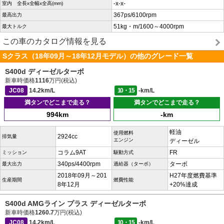
-x-x-
室内 全長x全幅x全高(mm)
367ps/6100rpm
最高出力
51kg・m/1600～4000rpm
最大トルク
この車のカタログ情報を見る
Sクラス（18年09月～18年12月モデル）の他のグレード一覧
S400d ディーゼルターボ
新車時価格
1116
万円(税込)
JC08
14.2km/L
10・15
-km/L
満タンでどこまで走る？
満タンでどこまで走る？
994km
-km
軽油
使用燃料
2924cc
排気量
エンジン
ディーゼル
コラム9AT
FR
ミッション
駆動方式
340ps/4400rpm
ターボ
最大出力
過給器（ターボ）
2018年09月～201
H27年度燃費基準
生産期間
燃費性能
8年12月
+20%達成
S400d AMGライン プラス ディーゼルターボ
新車時価格
1260.7
万円(税込)
JC08
14.2km/L
10・15
-km/L