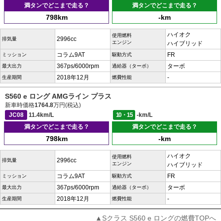
満タンでどこまで走る？
満タンでどこまで走る？
798km
-km
ハイオク
使用燃料
2996cc
排気量
エンジン
ハイブリッド
コラム9AT
FR
ミッション
駆動方式
367ps/6000rpm
ターボ
最大出力
過給器（ターボ）
2018年12月
-
生産期間
燃費性能
S560 e ロング AMGライン プラス
新車時価格
1764.8
万円(税込)
JC08
11.4km/L
10・15
-km/L
満タンでどこまで走る？
満タンでどこまで走る？
798km
-km
ハイオク
使用燃料
2996cc
排気量
エンジン
ハイブリッド
コラム9AT
FR
ミッション
駆動方式
367ps/6000rpm
ターボ
最大出力
過給器（ターボ）
2018年12月
-
生産期間
燃費性能
▲Sクラス S560 e ロングの燃費TOPへ