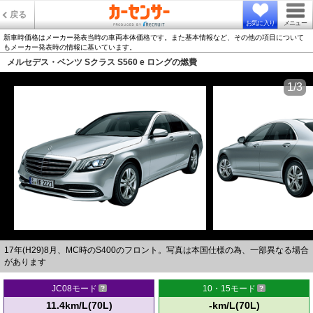
戻る
お気に入り
メニュー
新車時価格はメーカー発表当時の車両本体価格です。また基本情報など、その他の項目について
もメーカー発表時の情報に基いています。
メルセデス・ベンツ Sクラス S560 e ロングの燃費
1/3
17年(H29)8月、MC時のS400のフロント。写真は本国仕様の為、一部異なる場合
があります
JC08モード
10・15モード
11.4km/L(70L)
-km/L(70L)