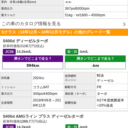
-x-x-
室内 全長x全幅x全高(mm)
367ps/6000rpm
最高出力
51kg・m/1800～4500rpm
最大トルク
この車のカタログ情報を見る
Sクラス（18年12月～18年12月モデル）の他のグレード一覧
S400d ディーゼルターボ
新車時価格
1116
万円(税込)
JC08
14.2km/L
10・15
-km/L
満タンでどこまで走る？
満タンでどこまで走る？
994km
-km
軽油
使用燃料
2924cc
排気量
エンジン
ディーゼル
コラム9AT
FR
ミッション
駆動方式
340ps/4400rpm
ターボ
最大出力
過給器（ターボ）
2018年09月～201
H27年度燃費基準
生産期間
燃費性能
8年12月
+20%達成
S400d AMGライン プラス ディーゼルターボ
新車時価格
1260.7
万円(税込)
JC08
14.2km/L
10・15
-km/L