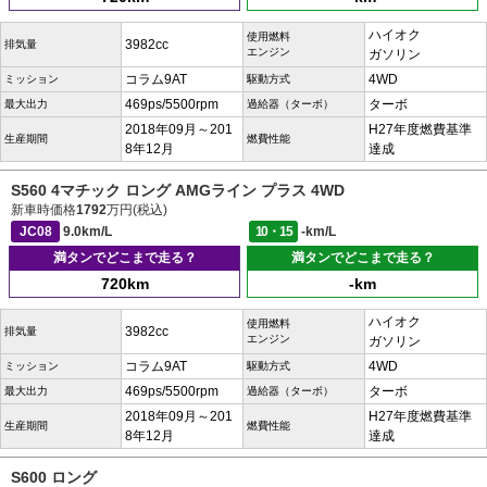
ハイオク
使用燃料
3982cc
排気量
エンジン
ガソリン
コラム9AT
4WD
ミッション
駆動方式
469ps/5500rpm
ターボ
最大出力
過給器（ターボ）
2018年09月～201
H27年度燃費基準
生産期間
燃費性能
8年12月
達成
S560 4マチック ロング AMGライン プラス 4WD
新車時価格
1792
万円(税込)
JC08
9.0km/L
10・15
-km/L
満タンでどこまで走る？
満タンでどこまで走る？
720km
-km
ハイオク
使用燃料
3982cc
排気量
エンジン
ガソリン
コラム9AT
4WD
ミッション
駆動方式
469ps/5500rpm
ターボ
最大出力
過給器（ターボ）
2018年09月～201
H27年度燃費基準
生産期間
燃費性能
8年12月
達成
S600 ロング