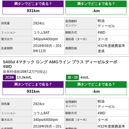
満タンでどこまで走る？
満タンでどこまで走る？
931km
-km
軽油
使用燃料
2924cc
排気量
エンジン
ディーゼル
コラム9AT
4WD
ミッション
駆動方式
340ps/4400rpm
ターボ
最大出力
過給器（ターボ）
2018年09月～201
H32年度燃費基準
生産期間
燃費性能
8年12月
達成
S400d 4マチック ロング AMGライン プラス ディーゼルターボ
4WD
新車時価格
1597.2
万円(税込)
JC08
13.3km/L
10・15
-km/L
満タンでどこまで走る？
満タンでどこまで走る？
931km
-km
軽油
使用燃料
2924cc
排気量
エンジン
ディーゼル
コラム9AT
4WD
ミッション
駆動方式
340ps/4400rpm
ターボ
最大出力
過給器（ターボ）
2018年09月～201
H32年度燃費基準
生産期間
燃費性能