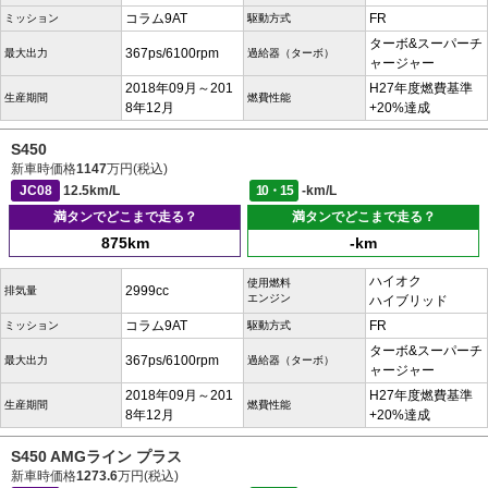
コラム9AT
FR
ミッション
駆動方式
ターボ&スーパーチ
367ps/6100rpm
最大出力
過給器（ターボ）
ャージャー
2018年09月～201
H27年度燃費基準
生産期間
燃費性能
8年12月
+20%達成
S450
新車時価格
1147
万円(税込)
JC08
12.5km/L
10・15
-km/L
満タンでどこまで走る？
満タンでどこまで走る？
875km
-km
ハイオク
使用燃料
2999cc
排気量
エンジン
ハイブリッド
コラム9AT
FR
ミッション
駆動方式
ターボ&スーパーチ
367ps/6100rpm
最大出力
過給器（ターボ）
ャージャー
2018年09月～201
H27年度燃費基準
生産期間
燃費性能
8年12月
+20%達成
S450 AMGライン プラス
新車時価格
1273.6
万円(税込)