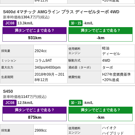
8年12月
+20%達成
S400d 4マチック AMGライン プラス ディーゼルターボ 4WD
新車時価格
1304.7
万円(税込)
JC08
13.3km/L
10・15
-km/L
満タンでどこまで走る？
満タンでどこまで走る？
931km
-km
軽油
使用燃料
2924cc
排気量
エンジン
ディーゼル
コラム9AT
4WD
ミッション
駆動方式
340ps/4400rpm
ターボ
最大出力
過給器（ターボ）
2018年09月～201
H27年度燃費基準
生産期間
燃費性能
8年12月
+20%達成
S450
新車時価格
1147
万円(税込)
JC08
12.5km/L
10・15
-km/L
満タンでどこまで走る？
満タンでどこまで走る？
875km
-km
ハイオク
使用燃料
2999cc
排気量
エンジン
ハイブリッド