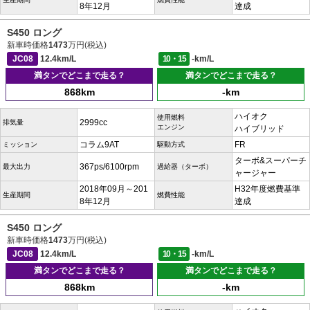
8年12月
達成
S450 ロング
新車時価格
1473
万円(税込)
JC08
12.4km/L
10・15
-km/L
満タンでどこまで走る？
満タンでどこまで走る？
868km
-km
ハイオク
使用燃料
2999cc
排気量
エンジン
ハイブリッド
コラム9AT
FR
ミッション
駆動方式
ターボ&スーパーチ
367ps/6100rpm
最大出力
過給器（ターボ）
ャージャー
2018年09月～201
H32年度燃費基準
生産期間
燃費性能
8年12月
達成
S450 ロング
新車時価格
1473
万円(税込)
JC08
12.4km/L
10・15
-km/L
満タンでどこまで走る？
満タンでどこまで走る？
868km
-km