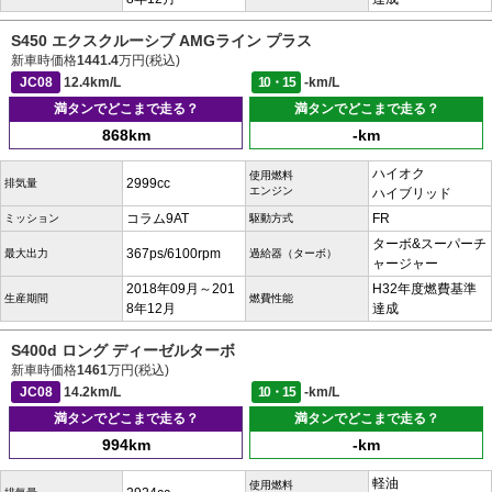
S450 エクスクルーシブ AMGライン プラス
新車時価格
1441.4
万円(税込)
JC08
12.4km/L
10・15
-km/L
満タンでどこまで走る？
満タンでどこまで走る？
868km
-km
ハイオク
使用燃料
2999cc
排気量
エンジン
ハイブリッド
コラム9AT
FR
ミッション
駆動方式
ターボ&スーパーチ
367ps/6100rpm
最大出力
過給器（ターボ）
ャージャー
2018年09月～201
H32年度燃費基準
生産期間
燃費性能
8年12月
達成
S400d ロング ディーゼルターボ
新車時価格
1461
万円(税込)
JC08
14.2km/L
10・15
-km/L
満タンでどこまで走る？
満タンでどこまで走る？
994km
-km
軽油
使用燃料