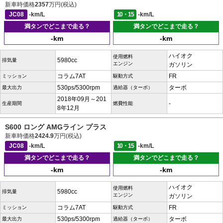
新車時価格
2357
万円(税込)
JC08
-km/L
10・15
-km/L
満タンでどこまで走る？
満タンでどこまで走る？
-km
-km
ハイオク
使用燃料
5980cc
排気量
エンジン
ガソリン
コラム7AT
FR
ミッション
駆動方式
530ps/5300rpm
ターボ
最大出力
過給器（ターボ）
2018年09月～201
-
生産期間
燃費性能
8年12月
S600 ロング AMGライン プラス
新車時価格
2424.9
万円(税込)
JC08
-km/L
10・15
-km/L
満タンでどこまで走る？
満タンでどこまで走る？
-km
-km
ハイオク
使用燃料
5980cc
排気量
エンジン
ガソリン
コラム7AT
FR
ミッション
駆動方式
530ps/5300rpm
ターボ
最大出力
過給器（ターボ）