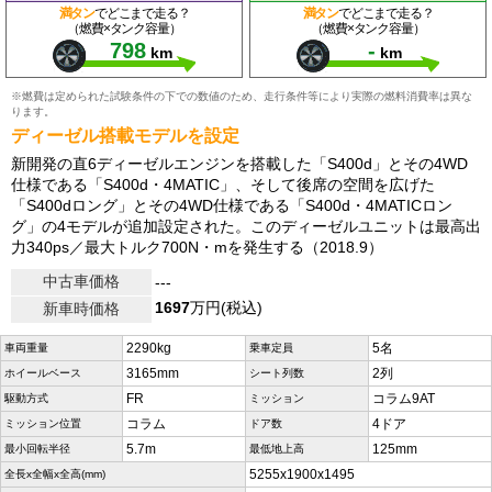
満タン
でどこまで走る？
満タン
でどこまで走る？
（燃費×タンク容量）
（燃費×タンク容量）
798
-
km
km
※燃費は定められた試験条件の下での数値のため、走行条件等により実際の燃料消費率は異な
ります。
ディーゼル搭載モデルを設定
新開発の直6ディーゼルエンジンを搭載した「S400d」とその4WD
仕様である「S400d・4MATIC」、そして後席の空間を広げた
「S400dロング」とその4WD仕様である「S400d・4MATICロン
グ」の4モデルが追加設定された。このディーゼルユニットは最高出
力340ps／最大トルク700N・mを発生する（2018.9）
中古車価格
---
1697
万円(税込)
新車時価格
2290kg
5名
車両重量
乗車定員
3165mm
2列
ホイールベース
シート列数
FR
コラム9AT
駆動方式
ミッション
コラム
4ドア
ミッション位置
ドア数
5.7m
125mm
最小回転半径
最低地上高
5255x1900x1495
全長x全幅x全高(mm)