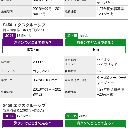
ャージャー
2018年09月～201
H27年度燃費基準
生産期間
燃費性能
8年12月
+20%達成
S450 エクスクルーシブ
新車時価格
1363
万円(税込)
JC08
12.5km/L
10・15
-km/L
満タンでどこまで走る？
満タンでどこまで走る？
875km
-km
ハイオク
使用燃料
2999cc
排気量
エンジン
ハイブリッド
コラム9AT
FR
ミッション
駆動方式
ターボ&スーパーチ
367ps/6100rpm
最大出力
過給器（ターボ）
ャージャー
2018年09月～201
H27年度燃費基準
生産期間
燃費性能
8年12月
+20%達成
S450 エクスクルーシブ
新車時価格
1363
万円(税込)
JC08
12.5km/L
10・15
-km/L
満タンでどこまで走る？
満タンでどこまで走る？