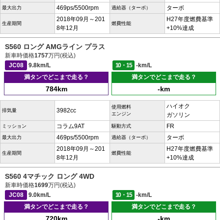
469ps/5500rpm
ターボ
最大出力
過給器（ターボ）
2018年09月～201
H27年度燃費基準
生産期間
燃費性能
8年12月
+10%達成
S560 ロング AMGライン プラス
新車時価格
1757
万円(税込)
JC08
9.8km/L
10・15
-km/L
満タンでどこまで走る？
満タンでどこまで走る？
784km
-km
ハイオク
使用燃料
3982cc
排気量
エンジン
ガソリン
コラム9AT
FR
ミッション
駆動方式
469ps/5500rpm
ターボ
最大出力
過給器（ターボ）
2018年09月～201
H27年度燃費基準
生産期間
燃費性能
8年12月
+10%達成
S560 4マチック ロング 4WD
新車時価格
1699
万円(税込)
JC08
9.0km/L
10・15
-km/L
満タンでどこまで走る？
満タンでどこまで走る？
720km
-km