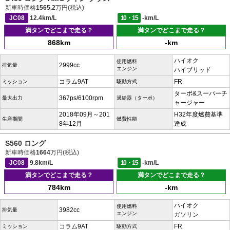
新車時価格
1565.2
万円(税込)
JC08
12.4km/L
10・15
-km/L
満タンでどこまで走る？
満タンでどこまで走る？
868km
-km
ハイオク
使用燃料
2999cc
排気量
エンジン
ハイブリッド
コラム9AT
FR
ミッション
駆動方式
ターボ&スーパーチ
367ps/6100rpm
最大出力
過給器（ターボ）
ャージャー
2018年09月～201
H32年度燃費基準
生産期間
燃費性能
8年12月
達成
S560 ロング
新車時価格
1664
万円(税込)
JC08
9.8km/L
10・15
-km/L
満タンでどこまで走る？
満タンでどこまで走る？
784km
-km
ハイオク
使用燃料
3982cc
排気量
エンジン
ガソリン
コラム9AT
FR
ミッション
駆動方式