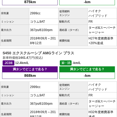
875km
-km
ハイオク
使用燃料
2999cc
排気量
エンジン
ハイブリッド
コラム9AT
FR
ミッション
駆動方式
ターボ&スーパーチ
367ps/6100rpm
最大出力
過給器（ターボ）
ャージャー
2018年09月～201
H27年度燃費基準
生産期間
燃費性能
8年12月
+20%達成
S450 エクスクルーシブ AMGライン プラス
新車時価格
1441.4
万円(税込)
JC08
12.4km/L
10・15
-km/L
満タンでどこまで走る？
満タンでどこまで走る？
868km
-km
ハイオク
使用燃料
2999cc
排気量
エンジン
ハイブリッド
コラム9AT
FR
ミッション
駆動方式
ターボ&スーパーチ
367ps/6100rpm
最大出力
過給器（ターボ）
ャージャー
2018年09月～201
H32年度燃費基準
生産期間
燃費性能
8年12月
達成