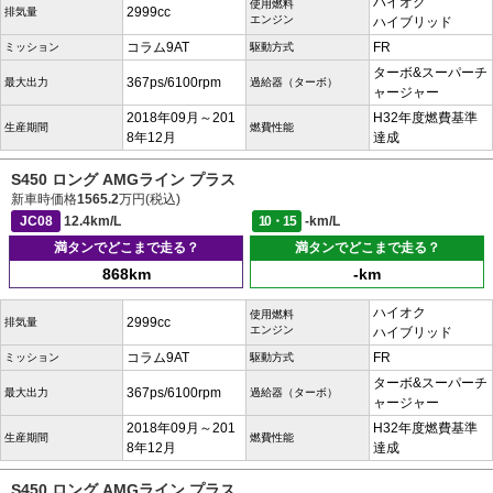
ハイオク
使用燃料
2999cc
排気量
エンジン
ハイブリッド
コラム9AT
FR
ミッション
駆動方式
ターボ&スーパーチ
367ps/6100rpm
最大出力
過給器（ターボ）
ャージャー
2018年09月～201
H32年度燃費基準
生産期間
燃費性能
8年12月
達成
S450 ロング AMGライン プラス
新車時価格
1565.2
万円(税込)
JC08
12.4km/L
10・15
-km/L
満タンでどこまで走る？
満タンでどこまで走る？
868km
-km
ハイオク
使用燃料
2999cc
排気量
エンジン
ハイブリッド
コラム9AT
FR
ミッション
駆動方式
ターボ&スーパーチ
367ps/6100rpm
最大出力
過給器（ターボ）
ャージャー
2018年09月～201
H32年度燃費基準
生産期間
燃費性能
8年12月
達成
S450 ロング AMGライン プラス