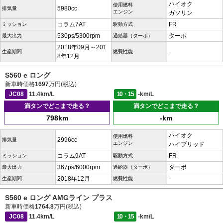
ハイオク
使用燃料
5980cc
排気量
エンジン
ガソリン
コラム7AT
FR
ミッション
駆動方式
530ps/5300rpm
ターボ
最大出力
過給器（ターボ）
2018年09月～201
-
生産期間
燃費性能
8年12月
S560 e ロング
新車時価格
1697
万円(税込)
JC08
11.4km/L
10・15
-km/L
満タンでどこまで走る？
満タンでどこまで走る？
798km
-km
ハイオク
使用燃料
2996cc
排気量
エンジン
ハイブリッド
コラム9AT
FR
ミッション
駆動方式
367ps/6000rpm
ターボ
最大出力
過給器（ターボ）
2018年12月
-
生産期間
燃費性能
S560 e ロング AMGライン プラス
新車時価格
1764.8
万円(税込)
JC08
11.4km/L
10・15
-km/L