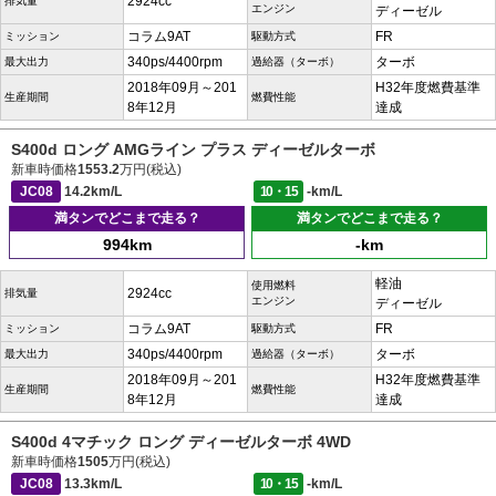
2924cc
排気量
エンジン
ディーゼル
コラム9AT
FR
ミッション
駆動方式
340ps/4400rpm
ターボ
最大出力
過給器（ターボ）
2018年09月～201
H32年度燃費基準
生産期間
燃費性能
8年12月
達成
S400d ロング AMGライン プラス ディーゼルターボ
新車時価格
1553.2
万円(税込)
JC08
14.2km/L
10・15
-km/L
満タンでどこまで走る？
満タンでどこまで走る？
994km
-km
軽油
使用燃料
2924cc
排気量
エンジン
ディーゼル
コラム9AT
FR
ミッション
駆動方式
340ps/4400rpm
ターボ
最大出力
過給器（ターボ）
2018年09月～201
H32年度燃費基準
生産期間
燃費性能
8年12月
達成
S400d 4マチック ロング ディーゼルターボ 4WD
新車時価格
1505
万円(税込)
JC08
13.3km/L
10・15
-km/L