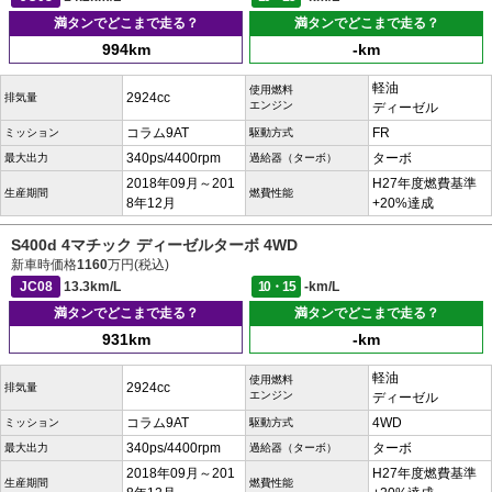
満タンでどこまで走る？
満タンでどこまで走る？
994km
-km
軽油
使用燃料
2924cc
排気量
エンジン
ディーゼル
コラム9AT
FR
ミッション
駆動方式
340ps/4400rpm
ターボ
最大出力
過給器（ターボ）
2018年09月～201
H27年度燃費基準
生産期間
燃費性能
8年12月
+20%達成
S400d 4マチック ディーゼルターボ 4WD
新車時価格
1160
万円(税込)
JC08
13.3km/L
10・15
-km/L
満タンでどこまで走る？
満タンでどこまで走る？
931km
-km
軽油
使用燃料
2924cc
排気量
エンジン
ディーゼル
コラム9AT
4WD
ミッション
駆動方式
340ps/4400rpm
ターボ
最大出力
過給器（ターボ）
2018年09月～201
H27年度燃費基準
生産期間
燃費性能