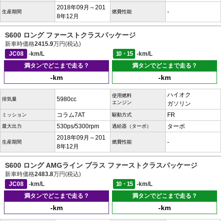
2018年09月～201
-
生産期間
燃費性能
8年12月
S600 ロング ファーストクラスパッケージ
新車時価格
2415.9
万円(税込)
JC08
-km/L
10・15
-km/L
満タンでどこまで走る？
満タンでどこまで走る？
-km
-km
ハイオク
使用燃料
5980cc
排気量
エンジン
ガソリン
コラム7AT
FR
ミッション
駆動方式
530ps/5300rpm
ターボ
最大出力
過給器（ターボ）
2018年09月～201
-
生産期間
燃費性能
8年12月
S600 ロング AMGライン プラス ファーストクラスパッケージ
新車時価格
2483.8
万円(税込)
JC08
-km/L
10・15
-km/L
満タンでどこまで走る？
満タンでどこまで走る？
-km
-km