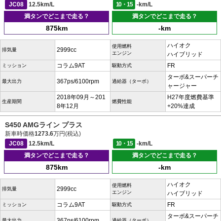
JC08
12.5km/L
10・15
-km/L
満タンでどこまで走る？
満タンでどこまで走る？
875km
-km
ハイオク
使用燃料
2999cc
排気量
エンジン
ハイブリッド
コラム9AT
FR
ミッション
駆動方式
ターボ&スーパーチ
367ps/6100rpm
最大出力
過給器（ターボ）
ャージャー
2018年09月～201
H27年度燃費基準
生産期間
燃費性能
8年12月
+20%達成
S450 AMGライン プラス
新車時価格
1273.6
万円(税込)
JC08
12.5km/L
10・15
-km/L
満タンでどこまで走る？
満タンでどこまで走る？
875km
-km
ハイオク
使用燃料
2999cc
排気量
エンジン
ハイブリッド
コラム9AT
FR
ミッション
駆動方式
ターボ&スーパーチ
367ps/6100rpm
最大出力
過給器（ターボ）