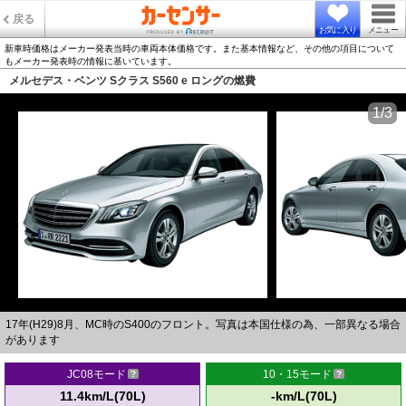
戻る
お気に入り
メニュー
新車時価格はメーカー発表当時の車両本体価格です。また基本情報など、その他の項目について
もメーカー発表時の情報に基いています。
メルセデス・ベンツ Sクラス S560 e ロングの燃費
1/3
17年(H29)8月、MC時のS400のフロント。写真は本国仕様の為、一部異なる場合
があります
JC08モード
10・15モード
11.4km/L(70L)
-km/L(70L)