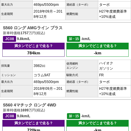
469ps/5500rpm
ターボ
最大出力
過給器（ターボ）
2018年09月～201
H27年度燃費基準
生産期間
燃費性能
8年12月
+10%達成
S560 ロング AMGライン プラス
新車時価格
1757
万円(税込)
JC08
9.8km/L
10・15
-km/L
満タンでどこまで走る？
満タンでどこまで走る？
784km
-km
ハイオク
使用燃料
3982cc
排気量
エンジン
ガソリン
コラム9AT
FR
ミッション
駆動方式
469ps/5500rpm
ターボ
最大出力
過給器（ターボ）
2018年09月～201
H27年度燃費基準
生産期間
燃費性能
8年12月
+10%達成
S560 4マチック ロング 4WD
新車時価格
1699
万円(税込)
JC08
9.0km/L
10・15
-km/L
満タンでどこまで走る？
満タンでどこまで走る？
720km
-km