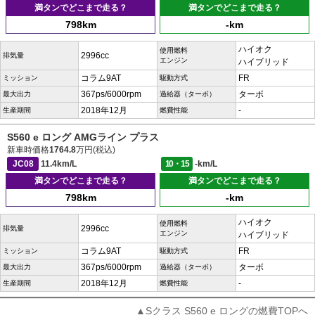
満タンでどこまで走る？
満タンでどこまで走る？
798km
-km
ハイオク
使用燃料
2996cc
排気量
エンジン
ハイブリッド
コラム9AT
FR
ミッション
駆動方式
367ps/6000rpm
ターボ
最大出力
過給器（ターボ）
2018年12月
-
生産期間
燃費性能
S560 e ロング AMGライン プラス
新車時価格
1764.8
万円(税込)
JC08
11.4km/L
10・15
-km/L
満タンでどこまで走る？
満タンでどこまで走る？
798km
-km
ハイオク
使用燃料
2996cc
排気量
エンジン
ハイブリッド
コラム9AT
FR
ミッション
駆動方式
367ps/6000rpm
ターボ
最大出力
過給器（ターボ）
2018年12月
-
生産期間
燃費性能
▲Sクラス S560 e ロングの燃費TOPへ