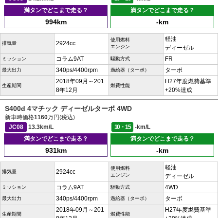
満タンでどこまで走る？
満タンでどこまで走る？
994km
-km
軽油
使用燃料
2924cc
排気量
エンジン
ディーゼル
コラム9AT
FR
ミッション
駆動方式
340ps/4400rpm
ターボ
最大出力
過給器（ターボ）
2018年09月～201
H27年度燃費基準
生産期間
燃費性能
8年12月
+20%達成
S400d 4マチック ディーゼルターボ 4WD
新車時価格
1160
万円(税込)
JC08
13.3km/L
10・15
-km/L
満タンでどこまで走る？
満タンでどこまで走る？
931km
-km
軽油
使用燃料
2924cc
排気量
エンジン
ディーゼル
コラム9AT
4WD
ミッション
駆動方式
340ps/4400rpm
ターボ
最大出力
過給器（ターボ）
2018年09月～201
H27年度燃費基準
生産期間
燃費性能