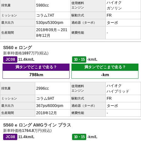
ハイオク
使用燃料
5980cc
排気量
エンジン
ガソリン
コラム7AT
FR
ミッション
駆動方式
530ps/5300rpm
ターボ
最大出力
過給器（ターボ）
2018年09月～201
-
生産期間
燃費性能
8年12月
S560 e ロング
新車時価格
1697
万円(税込)
JC08
11.4km/L
10・15
-km/L
満タンでどこまで走る？
満タンでどこまで走る？
798km
-km
ハイオク
使用燃料
2996cc
排気量
エンジン
ハイブリッド
コラム9AT
FR
ミッション
駆動方式
367ps/6000rpm
ターボ
最大出力
過給器（ターボ）
2018年12月
-
生産期間
燃費性能
S560 e ロング AMGライン プラス
新車時価格
1764.8
万円(税込)
JC08
11.4km/L
10・15
-km/L