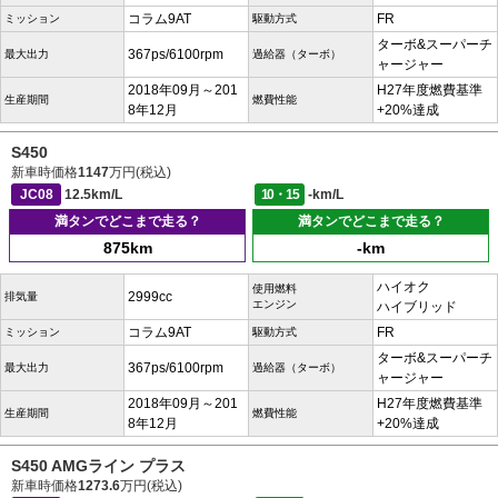
コラム9AT
FR
ミッション
駆動方式
ターボ&スーパーチ
367ps/6100rpm
最大出力
過給器（ターボ）
ャージャー
2018年09月～201
H27年度燃費基準
生産期間
燃費性能
8年12月
+20%達成
S450
新車時価格
1147
万円(税込)
JC08
12.5km/L
10・15
-km/L
満タンでどこまで走る？
満タンでどこまで走る？
875km
-km
ハイオク
使用燃料
2999cc
排気量
エンジン
ハイブリッド
コラム9AT
FR
ミッション
駆動方式
ターボ&スーパーチ
367ps/6100rpm
最大出力
過給器（ターボ）
ャージャー
2018年09月～201
H27年度燃費基準
生産期間
燃費性能
8年12月
+20%達成
S450 AMGライン プラス
新車時価格
1273.6
万円(税込)