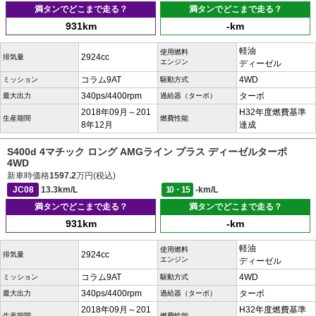
満タンでどこまで走る？
満タンでどこまで走る？
931km
-km
軽油
使用燃料
2924cc
排気量
エンジン
ディーゼル
コラム9AT
4WD
ミッション
駆動方式
340ps/4400rpm
ターボ
最大出力
過給器（ターボ）
2018年09月～201
H32年度燃費基準
生産期間
燃費性能
8年12月
達成
S400d 4マチック ロング AMGライン プラス ディーゼルターボ
4WD
新車時価格
1597.2
万円(税込)
JC08
13.3km/L
10・15
-km/L
満タンでどこまで走る？
満タンでどこまで走る？
931km
-km
軽油
使用燃料
2924cc
排気量
エンジン
ディーゼル
コラム9AT
4WD
ミッション
駆動方式
340ps/4400rpm
ターボ
最大出力
過給器（ターボ）
2018年09月～201
H32年度燃費基準
生産期間
燃費性能