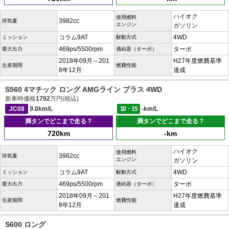
ハイオク
使用燃料
3982cc
排気量
エンジン
ガソリン
コラム9AT
4WD
ミッション
駆動方式
469ps/5500rpm
ターボ
最大出力
過給器（ターボ）
2018年09月～201
H27年度燃費基準
生産期間
燃費性能
8年12月
達成
S560 4マチック ロング AMGライン プラス 4WD
新車時価格
1792
万円(税込)
JC08
9.0km/L
10・15
-km/L
満タンでどこまで走る？
満タンでどこまで走る？
720km
-km
ハイオク
使用燃料
3982cc
排気量
エンジン
ガソリン
コラム9AT
4WD
ミッション
駆動方式
469ps/5500rpm
ターボ
最大出力
過給器（ターボ）
2018年09月～201
H27年度燃費基準
生産期間
燃費性能
8年12月
達成
S600 ロング