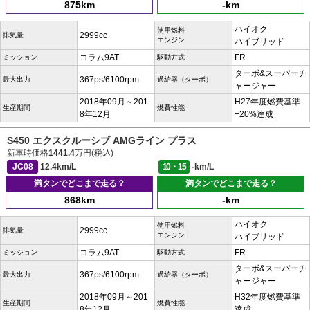
875km
-km
ハイオク
使用燃料
2999cc
排気量
エンジン
ハイブリッド
コラム9AT
FR
ミッション
駆動方式
ターボ&スーパーチ
367ps/6100rpm
最大出力
過給器（ターボ）
ャージャー
2018年09月～201
H27年度燃費基準
生産期間
燃費性能
8年12月
+20%達成
S450 エクスクルーシブ AMGライン プラス
新車時価格
1441.4
万円(税込)
JC08
12.4km/L
10・15
-km/L
満タンでどこまで走る？
満タンでどこまで走る？
868km
-km
ハイオク
使用燃料
2999cc
排気量
エンジン
ハイブリッド
コラム9AT
FR
ミッション
駆動方式
ターボ&スーパーチ
367ps/6100rpm
最大出力
過給器（ターボ）
ャージャー
2018年09月～201
H32年度燃費基準
生産期間
燃費性能
8年12月
達成