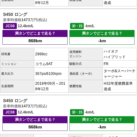
8年12月
達成
S450 ロング
新車時価格
1473
万円(税込)
JC08
12.4km/L
10・15
-km/L
満タンでどこまで走る？
満タンでどこまで走る？
868km
-km
ハイオク
使用燃料
2999cc
排気量
エンジン
ハイブリッド
コラム9AT
FR
ミッション
駆動方式
ターボ&スーパーチ
367ps/6100rpm
最大出力
過給器（ターボ）
ャージャー
2018年09月～201
H32年度燃費基準
生産期間
燃費性能
8年12月
達成
S450 ロング
新車時価格
1473
万円(税込)
JC08
12.4km/L
10・15
-km/L
満タンでどこまで走る？
満タンでどこまで走る？
868km
-km