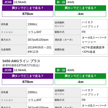
JC08
12.5km/L
10・15
-km/L
満タンでどこまで走る？
満タンでどこまで走る？
875km
-km
ハイオク
使用燃料
2999cc
排気量
エンジン
ハイブリッド
コラム9AT
FR
ミッション
駆動方式
ターボ&スーパーチ
367ps/6100rpm
最大出力
過給器（ターボ）
ャージャー
2018年09月～201
H27年度燃費基準
生産期間
燃費性能
8年12月
+20%達成
S450 AMGライン プラス
新車時価格
1273.6
万円(税込)
JC08
12.5km/L
10・15
-km/L
満タンでどこまで走る？
満タンでどこまで走る？
875km
-km
ハイオク
使用燃料
2999cc
排気量
エンジン
ハイブリッド
コラム9AT
FR
ミッション
駆動方式
ターボ&スーパーチ
367ps/6100rpm
最大出力
過給器（ターボ）