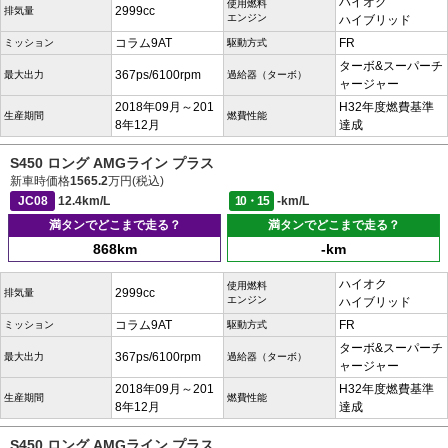
ハイオク
使用燃料
2999cc
排気量
エンジン
ハイブリッド
コラム9AT
FR
ミッション
駆動方式
ターボ&スーパーチ
367ps/6100rpm
最大出力
過給器（ターボ）
ャージャー
2018年09月～201
H32年度燃費基準
生産期間
燃費性能
8年12月
達成
S450 ロング AMGライン プラス
新車時価格
1565.2
万円(税込)
JC08
12.4km/L
10・15
-km/L
満タンでどこまで走る？
満タンでどこまで走る？
868km
-km
ハイオク
使用燃料
2999cc
排気量
エンジン
ハイブリッド
コラム9AT
FR
ミッション
駆動方式
ターボ&スーパーチ
367ps/6100rpm
最大出力
過給器（ターボ）
ャージャー
2018年09月～201
H32年度燃費基準
生産期間
燃費性能
8年12月
達成
S450 ロング AMGライン プラス