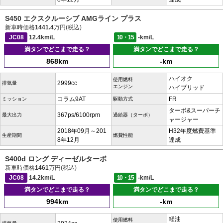
S450 エクスクルーシブ AMGライン プラス
新車時価格
1441.4
万円(税込)
JC08
12.4km/L
10・15
-km/L
満タンでどこまで走る？
満タンでどこまで走る？
868km
-km
ハイオク
使用燃料
2999cc
排気量
エンジン
ハイブリッド
コラム9AT
FR
ミッション
駆動方式
ターボ&スーパーチ
367ps/6100rpm
最大出力
過給器（ターボ）
ャージャー
2018年09月～201
H32年度燃費基準
生産期間
燃費性能
8年12月
達成
S400d ロング ディーゼルターボ
新車時価格
1461
万円(税込)
JC08
14.2km/L
10・15
-km/L
満タンでどこまで走る？
満タンでどこまで走る？
994km
-km
軽油
使用燃料