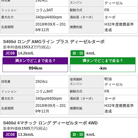
2924cc
排気量
エンジン
ディーゼル
コラム9AT
FR
ミッション
駆動方式
340ps/4400rpm
ターボ
最大出力
過給器（ターボ）
2018年09月～201
H32年度燃費基準
生産期間
燃費性能
8年12月
達成
S400d ロング AMGライン プラス ディーゼルターボ
新車時価格
1553.2
万円(税込)
JC08
14.2km/L
10・15
-km/L
満タンでどこまで走る？
満タンでどこまで走る？
994km
-km
軽油
使用燃料
2924cc
排気量
エンジン
ディーゼル
コラム9AT
FR
ミッション
駆動方式
340ps/4400rpm
ターボ
最大出力
過給器（ターボ）
2018年09月～201
H32年度燃費基準
生産期間
燃費性能
8年12月
達成
S400d 4マチック ロング ディーゼルターボ 4WD
新車時価格
1505
万円(税込)
JC08
13.3km/L
10・15
-km/L