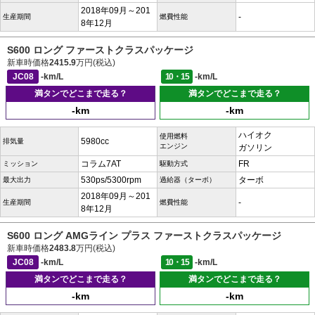
2018年09月～201
-
生産期間
燃費性能
8年12月
S600 ロング ファーストクラスパッケージ
新車時価格
2415.9
万円(税込)
JC08
-km/L
10・15
-km/L
満タンでどこまで走る？
満タンでどこまで走る？
-km
-km
ハイオク
使用燃料
5980cc
排気量
エンジン
ガソリン
コラム7AT
FR
ミッション
駆動方式
530ps/5300rpm
ターボ
最大出力
過給器（ターボ）
2018年09月～201
-
生産期間
燃費性能
8年12月
S600 ロング AMGライン プラス ファーストクラスパッケージ
新車時価格
2483.8
万円(税込)
JC08
-km/L
10・15
-km/L
満タンでどこまで走る？
満タンでどこまで走る？
-km
-km