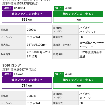
新車時価格
1565.2
万円(税込)
JC08
12.4km/L
10・15
-km/L
満タンでどこまで走る？
満タンでどこまで走る？
868km
-km
ハイオク
使用燃料
2999cc
排気量
エンジン
ハイブリッド
コラム9AT
FR
ミッション
駆動方式
ターボ&スーパーチ
367ps/6100rpm
最大出力
過給器（ターボ）
ャージャー
2018年09月～201
H32年度燃費基準
生産期間
燃費性能
8年12月
達成
S560 ロング
新車時価格
1664
万円(税込)
JC08
9.8km/L
10・15
-km/L
満タンでどこまで走る？
満タンでどこまで走る？
784km
-km
ハイオク
使用燃料
3982cc
排気量
エンジン
ガソリン
コラム9AT
FR
ミッション
駆動方式