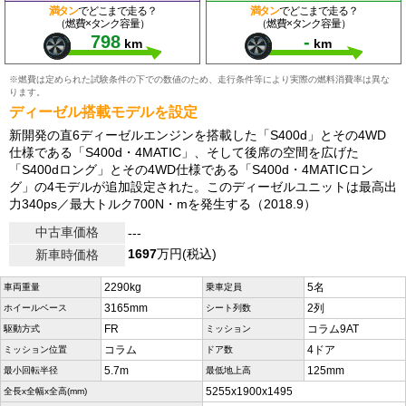
満タン
でどこまで走る？
満タン
でどこまで走る？
（燃費×タンク容量）
（燃費×タンク容量）
798
-
km
km
※燃費は定められた試験条件の下での数値のため、走行条件等により実際の燃料消費率は異な
ります。
ディーゼル搭載モデルを設定
新開発の直6ディーゼルエンジンを搭載した「S400d」とその4WD
仕様である「S400d・4MATIC」、そして後席の空間を広げた
「S400dロング」とその4WD仕様である「S400d・4MATICロン
グ」の4モデルが追加設定された。このディーゼルユニットは最高出
力340ps／最大トルク700N・mを発生する（2018.9）
中古車価格
---
1697
万円(税込)
新車時価格
2290kg
5名
車両重量
乗車定員
3165mm
2列
ホイールベース
シート列数
FR
コラム9AT
駆動方式
ミッション
コラム
4ドア
ミッション位置
ドア数
5.7m
125mm
最小回転半径
最低地上高
5255x1900x1495
全長x全幅x全高(mm)