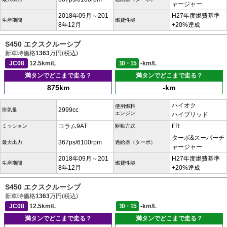
ャージャー
2018年09月～201
H27年度燃費基準
生産期間
燃費性能
8年12月
+20%達成
S450 エクスクルーシブ
新車時価格
1363
万円(税込)
JC08
12.5km/L
10・15
-km/L
満タンでどこまで走る？
満タンでどこまで走る？
875km
-km
ハイオク
使用燃料
2999cc
排気量
エンジン
ハイブリッド
コラム9AT
FR
ミッション
駆動方式
ターボ&スーパーチ
367ps/6100rpm
最大出力
過給器（ターボ）
ャージャー
2018年09月～201
H27年度燃費基準
生産期間
燃費性能
8年12月
+20%達成
S450 エクスクルーシブ
新車時価格
1363
万円(税込)
JC08
12.5km/L
10・15
-km/L
満タンでどこまで走る？
満タンでどこまで走る？