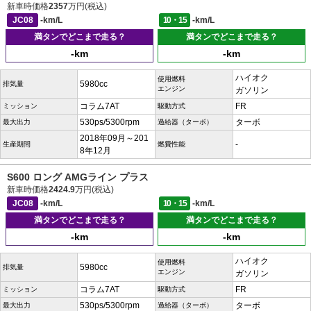
新車時価格
2357
万円(税込)
JC08
-km/L
10・15
-km/L
満タンでどこまで走る？
満タンでどこまで走る？
-km
-km
ハイオク
使用燃料
5980cc
排気量
エンジン
ガソリン
コラム7AT
FR
ミッション
駆動方式
530ps/5300rpm
ターボ
最大出力
過給器（ターボ）
2018年09月～201
-
生産期間
燃費性能
8年12月
S600 ロング AMGライン プラス
新車時価格
2424.9
万円(税込)
JC08
-km/L
10・15
-km/L
満タンでどこまで走る？
満タンでどこまで走る？
-km
-km
ハイオク
使用燃料
5980cc
排気量
エンジン
ガソリン
コラム7AT
FR
ミッション
駆動方式
530ps/5300rpm
ターボ
最大出力
過給器（ターボ）