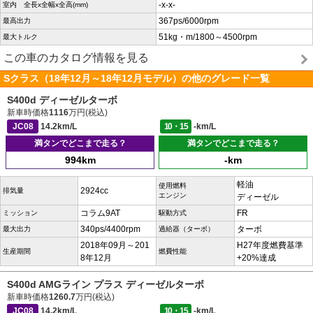
-x-x-
室内 全長x全幅x全高(mm)
367ps/6000rpm
最高出力
51kg・m/1800～4500rpm
最大トルク
この車のカタログ情報を見る
Sクラス（18年12月～18年12月モデル）の他のグレード一覧
S400d ディーゼルターボ
新車時価格
1116
万円(税込)
JC08
14.2km/L
10・15
-km/L
満タンでどこまで走る？
満タンでどこまで走る？
994km
-km
軽油
使用燃料
2924cc
排気量
エンジン
ディーゼル
コラム9AT
FR
ミッション
駆動方式
340ps/4400rpm
ターボ
最大出力
過給器（ターボ）
2018年09月～201
H27年度燃費基準
生産期間
燃費性能
8年12月
+20%達成
S400d AMGライン プラス ディーゼルターボ
新車時価格
1260.7
万円(税込)
JC08
14.2km/L
10・15
-km/L