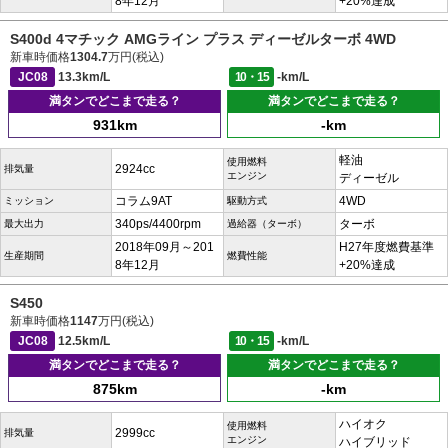
8年12月
+20%達成
S400d 4マチック AMGライン プラス ディーゼルターボ 4WD
新車時価格
1304.7
万円(税込)
JC08
13.3km/L
10・15
-km/L
満タンでどこまで走る？
満タンでどこまで走る？
931km
-km
軽油
使用燃料
2924cc
排気量
エンジン
ディーゼル
コラム9AT
4WD
ミッション
駆動方式
340ps/4400rpm
ターボ
最大出力
過給器（ターボ）
2018年09月～201
H27年度燃費基準
生産期間
燃費性能
8年12月
+20%達成
S450
新車時価格
1147
万円(税込)
JC08
12.5km/L
10・15
-km/L
満タンでどこまで走る？
満タンでどこまで走る？
875km
-km
ハイオク
使用燃料
2999cc
排気量
エンジン
ハイブリッド