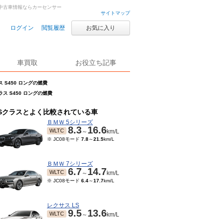
車・中古車情報ならカーセンサー
サイトマップ
ログイン
閲覧履歴
お気に入り
車買取
お役立ち記事
ス S450 ロングの燃費
ラス S450 ロングの燃費
Sクラスとよく比較されている車
ＢＭＷ 5シリーズ
8.3
16.6
WLTC
～
km/L
※ JC08モード
7.8
～
21.5
km/L
ＢＭＷ 7シリーズ
6.7
14.7
WLTC
～
km/L
※ JC08モード
6.4
～
17.7
km/L
レクサス LS
9.5
13.6
WLTC
～
km/L