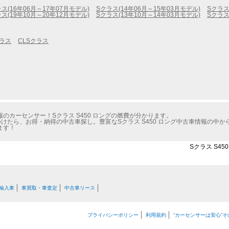
ス(16年06月～17年07月モデル)
Sクラス(14年06月～15年03月モデル)
Sクラス
ス(19年10月～20年12月モデル)
Sクラス(13年10月～14年03月モデル)
Sクラス
クラス
CLSクラス
のカーセンサー！Sクラス S450 ロングの燃費が分かります。
けたら、お得・納得の中古車探し。豊富なSクラス S450 ロング中古車情報の中
ます！
Sクラス S4
輸入車
車買取・車査定
中古車リース
プライバシーポリシー
利用規約
“カーセンサーは安心”そ