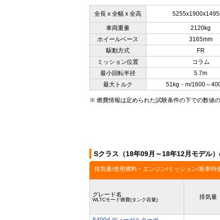
全長 x 全幅 x 全高
5255x1900x149
車両重量
2120kg
ホイールベース
3165mm
駆動方式
FR
ミッション位置
コラム
最小回転半径
5.7m
最大トルク
51kg・m/1600～40
※ 燃費情報は定められた試験条件の下での数値
Sクラス（18年09月～18年12月モデル
排気量/使用燃料・エンジン/ミッション/新車時
グレード名
排気量
WLTCモード燃費(タンク容量)