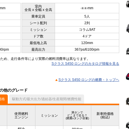
室内
5mm
-x-x-mm
全長 x 全幅 x 全高
乗車定員
5人
シート配列
2列
ミッション
コラム9AT
ドア数
4ドア
最低地上高
120mm
00rpm
最高出力
367ps/6100rpm
のため、走行条件等により実際の燃料消費率は異なります。
Sクラス S450 ロングのカタログ情報を見る
Sクラス S450 ロングの燃費・トップヘ
）の他のグレード
価格
駆動方式/最大出力/過給器/生産期間/燃費性能
満タンで
使用燃料
新車時価格
ミッション
どこまで走る？
エンジン
(税込)
(燃費xタンク容量)