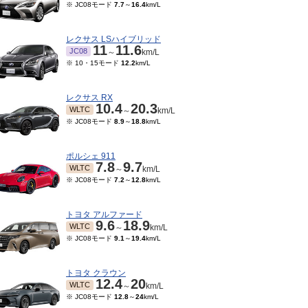
※ JC08モード
7.7
～
16.4
km/L
レクサス LSハイブリッド
11
11.6
JC08
～
km/L
※ 10・15モード
12.2
km/L
レクサス RX
10.4
20.3
WLTC
～
km/L
※ JC08モード
8.9
～
18.8
km/L
ポルシェ 911
7.8
9.7
WLTC
～
km/L
※ JC08モード
7.2
～
12.8
km/L
トヨタ アルファード
9.6
18.9
WLTC
～
km/L
※ JC08モード
9.1
～
19.4
km/L
トヨタ クラウン
12.4
20
WLTC
～
km/L
※ JC08モード
12.8
～
24
km/L