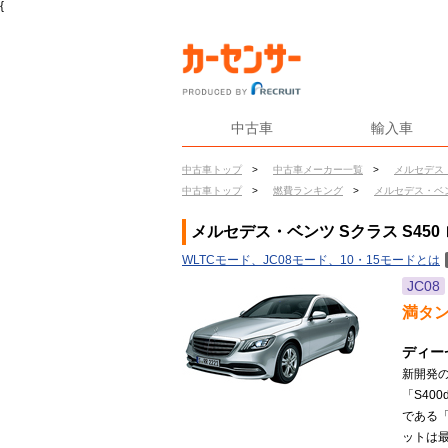
{
中古車
輸入車
中古車トップ
>
中古車メーカー一覧
>
メルセデス
中古車トップ
>
燃費ランキング
>
メルセデス・ベ
メルセデス・ベンツ Sクラス S450
WLTCモード、JC08モード、10・15モードとは
JC08
満タ
ディー
新開発の
「S40
である「
ットは最