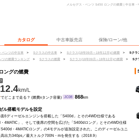
メルセデス・ベンツ S450 ロングの燃費 | 中古
カタログ
中古車販売店
保険/ローン/他
・ベンツの中古車
>
Sクラスの中古車
>
Sクラス(18年09月～18年12月)の燃費
>
Sクラ
ンツの燃費ランキング
>
Sクラスの燃費
>
Sクラス(18年09月～18年12月)の燃費
>
Sク
 ロングの燃費
？
12.4
km/L
ン
868
JC08
でどこまで走る？ (燃費xタンク容量)
km
ゼル搭載モデルを設定
直6ディーゼルエンジンを搭載した「S400d」とその4WD仕様である
0d・4MATIC」、そして後席の空間を広げた「S400dロング」とその4WD仕様
S400d・4MATICロング」の4モデルが追加設定された。このディーゼルユニ
高出力340ps／最大トルク700N・mを発生する（2018.9）