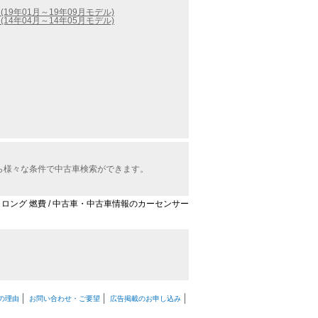
(19年01月～19年09月モデル)
(14年04月～14年05月モデル)
から様々な条件で中古車検索ができます。
50 ロング 燃費 / 中古車・中古車情報のカーセンサー
の理由
お問い合わせ・ご要望
広告掲載のお申し込み