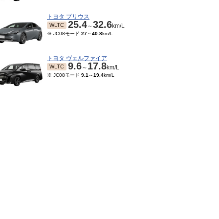
トヨタ プリウス
25.4
32.6
WLTC
～
km/L
※ JC08モード
27
～
40.8
km/L
トヨタ ヴェルファイア
9.6
17.8
WLTC
～
km/L
※ JC08モード
9.1
～
19.4
km/L