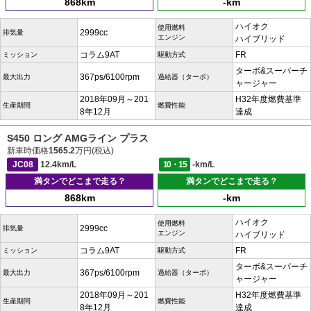
868km
-km
ハイオク
使用燃料
2999cc
排気量
エンジン
ハイブリッド
コラム9AT
FR
ミッション
駆動方式
ターボ&スーパーチ
367ps/6100rpm
最大出力
過給器（ターボ）
ャージャー
2018年09月～201
H32年度燃費基準
生産期間
燃費性能
8年12月
達成
S450 ロング AMGライン プラス
新車時価格
1565.2
万円(税込)
JC08
12.4km/L
10・15
-km/L
満タンでどこまで走る？
満タンでどこまで走る？
868km
-km
ハイオク
使用燃料
2999cc
排気量
エンジン
ハイブリッド
コラム9AT
FR
ミッション
駆動方式
ターボ&スーパーチ
367ps/6100rpm
最大出力
過給器（ターボ）
ャージャー
2018年09月～201
H32年度燃費基準
生産期間
燃費性能
8年12月
達成