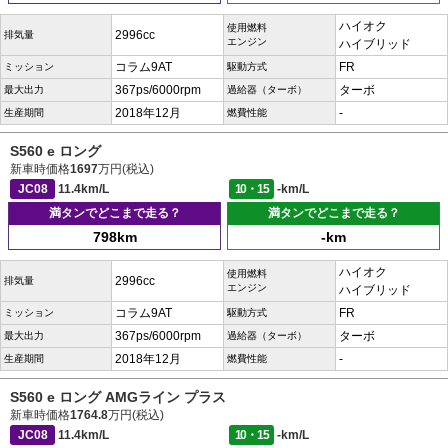
ハイオク
使用燃料
2996cc
排気量
エンジン
ハイブリッド
コラム9AT
FR
ミッション
駆動方式
367ps/6000rpm
ターボ
最大出力
過給器（ターボ）
2018年12月
-
生産期間
燃費性能
S560 e ロング
新車時価格
1697
万円(税込)
JC08
11.4km/L
10・15
-km/L
満タンでどこまで走る？
満タンでどこまで走る？
798km
-km
ハイオク
使用燃料
2996cc
排気量
エンジン
ハイブリッド
コラム9AT
FR
ミッション
駆動方式
367ps/6000rpm
ターボ
最大出力
過給器（ターボ）
2018年12月
-
生産期間
燃費性能
S560 e ロング AMGライン プラス
新車時価格
1764.8
万円(税込)
JC08
11.4km/L
10・15
-km/L