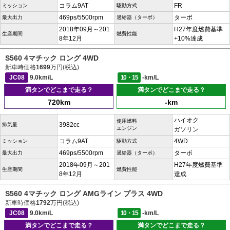
コラム9AT
FR
ミッション
駆動方式
469ps/5500rpm
ターボ
最大出力
過給器（ターボ）
2018年09月～201
H27年度燃費基準
生産期間
燃費性能
8年12月
+10%達成
S560 4マチック ロング 4WD
新車時価格
1699
万円(税込)
JC08
9.0km/L
10・15
-km/L
満タンでどこまで走る？
満タンでどこまで走る？
720km
-km
ハイオク
使用燃料
3982cc
排気量
エンジン
ガソリン
コラム9AT
4WD
ミッション
駆動方式
469ps/5500rpm
ターボ
最大出力
過給器（ターボ）
2018年09月～201
H27年度燃費基準
生産期間
燃費性能
8年12月
達成
S560 4マチック ロング AMGライン プラス 4WD
新車時価格
1792
万円(税込)
JC08
9.0km/L
10・15
-km/L
満タンでどこまで走る？
満タンでどこまで走る？