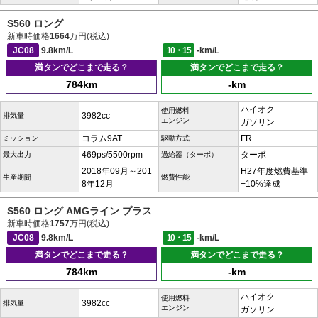
S560 ロング
新車時価格
1664
万円(税込)
JC08
9.8km/L
10・15
-km/L
満タンでどこまで走る？
満タンでどこまで走る？
784km
-km
ハイオク
使用燃料
3982cc
排気量
エンジン
ガソリン
コラム9AT
FR
ミッション
駆動方式
469ps/5500rpm
ターボ
最大出力
過給器（ターボ）
2018年09月～201
H27年度燃費基準
生産期間
燃費性能
8年12月
+10%達成
S560 ロング AMGライン プラス
新車時価格
1757
万円(税込)
JC08
9.8km/L
10・15
-km/L
満タンでどこまで走る？
満タンでどこまで走る？
784km
-km
ハイオク
使用燃料
3982cc
排気量
エンジン
ガソリン