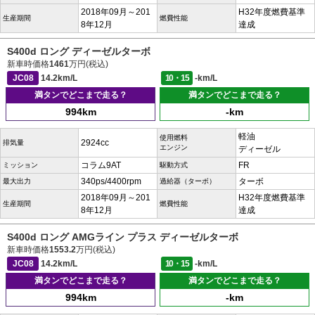
2018年09月～201
H32年度燃費基準
生産期間
燃費性能
8年12月
達成
S400d ロング ディーゼルターボ
新車時価格
1461
万円(税込)
JC08
14.2km/L
10・15
-km/L
満タンでどこまで走る？
満タンでどこまで走る？
994km
-km
軽油
使用燃料
2924cc
排気量
エンジン
ディーゼル
コラム9AT
FR
ミッション
駆動方式
340ps/4400rpm
ターボ
最大出力
過給器（ターボ）
2018年09月～201
H32年度燃費基準
生産期間
燃費性能
8年12月
達成
S400d ロング AMGライン プラス ディーゼルターボ
新車時価格
1553.2
万円(税込)
JC08
14.2km/L
10・15
-km/L
満タンでどこまで走る？
満タンでどこまで走る？
994km
-km