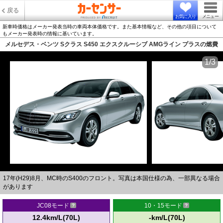
戻る
お気に入り
メニュー
新車時価格はメーカー発表当時の車両本体価格です。また基本情報など、その他の項目について
もメーカー発表時の情報に基いています。
メルセデス・ベンツ Sクラス S450 エクスクルーシブ AMGライン プラスの燃費
1/3
17年(H29)8月、MC時のS400のフロント。写真は本国仕様の為、一部異なる場合
があります
JC08モード
10・15モード
12.4km/L(70L)
-km/L(70L)