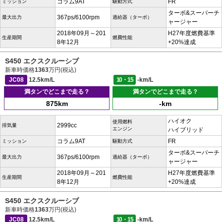
コラム9AT
FR
ミッション
駆動方式
ターボ&スーパーチ
367ps/6100rpm
最大出力
過給器（ターボ）
ャージャー
2018年09月～201
H27年度燃費基準
生産期間
燃費性能
8年12月
+20%達成
S450 エクスクルーシブ
新車時価格
1363
万円(税込)
JC08
12.5km/L
10・15
-km/L
満タンでどこまで走る？
満タンでどこまで走る？
875km
-km
ハイオク
使用燃料
2999cc
排気量
エンジン
ハイブリッド
コラム9AT
FR
ミッション
駆動方式
ターボ&スーパーチ
367ps/6100rpm
最大出力
過給器（ターボ）
ャージャー
2018年09月～201
H27年度燃費基準
生産期間
燃費性能
8年12月
+20%達成
S450 エクスクルーシブ
新車時価格
1363
万円(税込)
JC08
12.5km/L
10・15
-km/L