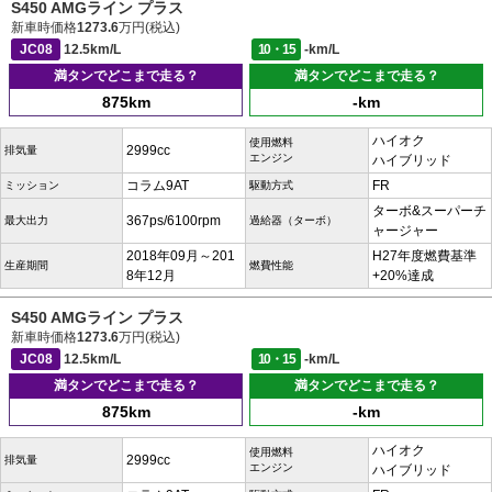
S450 AMGライン プラス
新車時価格
1273.6
万円(税込)
JC08
12.5km/L
10・15
-km/L
満タンでどこまで走る？
満タンでどこまで走る？
875km
-km
ハイオク
使用燃料
2999cc
排気量
エンジン
ハイブリッド
コラム9AT
FR
ミッション
駆動方式
ターボ&スーパーチ
367ps/6100rpm
最大出力
過給器（ターボ）
ャージャー
2018年09月～201
H27年度燃費基準
生産期間
燃費性能
8年12月
+20%達成
S450 AMGライン プラス
新車時価格
1273.6
万円(税込)
JC08
12.5km/L
10・15
-km/L
満タンでどこまで走る？
満タンでどこまで走る？
875km
-km
ハイオク
使用燃料
2999cc
排気量
エンジン
ハイブリッド