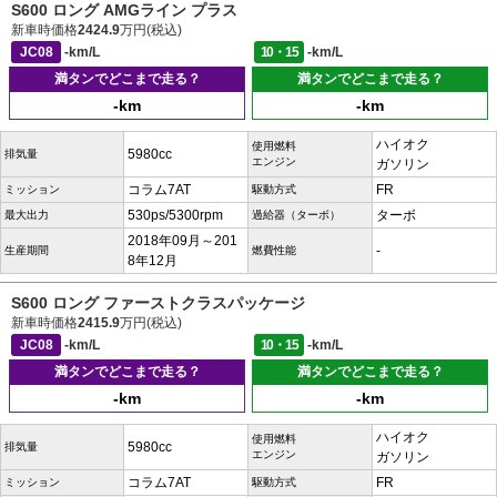
S600 ロング AMGライン プラス
新車時価格
2424.9
万円(税込)
JC08
-km/L
10・15
-km/L
満タンでどこまで走る？
満タンでどこまで走る？
-km
-km
ハイオク
使用燃料
5980cc
排気量
エンジン
ガソリン
コラム7AT
FR
ミッション
駆動方式
530ps/5300rpm
ターボ
最大出力
過給器（ターボ）
2018年09月～201
-
生産期間
燃費性能
8年12月
S600 ロング ファーストクラスパッケージ
新車時価格
2415.9
万円(税込)
JC08
-km/L
10・15
-km/L
満タンでどこまで走る？
満タンでどこまで走る？
-km
-km
ハイオク
使用燃料
5980cc
排気量
エンジン
ガソリン
コラム7AT
FR
ミッション
駆動方式