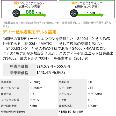
満タン
でどこまで走る？
満タン
でどこまで走る？
（燃費×タンク容量）
（燃費×タンク容量）
868
-
km
km
※燃費は定められた試験条件の下での数値のため、走行条件等により実際の燃料消費率は異な
ります。
ディーゼル搭載モデルを設定
新開発の直6ディーゼルエンジンを搭載した「S400d」とその4WD
仕様である「S400d・4MATIC」、そして後席の空間を広げた
「S400dロング」とその4WD仕様である「S400d・4MATICロン
グ」の4モデルが追加設定された。このディーゼルユニットは最高出
力340ps／最大トルク700N・mを発生する（2018.9）
中古車価格
324.5
万円～
555
万円
1441.4
万円(税込)
新車時価格
2070kg
5名
車両重量
乗車定員
3035mm
2列
ホイールベース
シート列数
FR
コラム9AT
駆動方式
ミッション
コラム
4ドア
ミッション位置
ドア数
5.5m
130mm
最小回転半径
最低地上高
5155x1915x1495
全長x全幅x全高(mm)