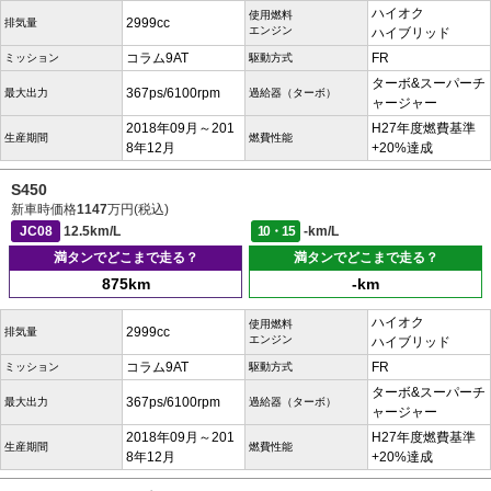
ハイオク
使用燃料
2999cc
排気量
エンジン
ハイブリッド
コラム9AT
FR
ミッション
駆動方式
ターボ&スーパーチ
367ps/6100rpm
最大出力
過給器（ターボ）
ャージャー
2018年09月～201
H27年度燃費基準
生産期間
燃費性能
8年12月
+20%達成
S450
新車時価格
1147
万円(税込)
JC08
12.5km/L
10・15
-km/L
満タンでどこまで走る？
満タンでどこまで走る？
875km
-km
ハイオク
使用燃料
2999cc
排気量
エンジン
ハイブリッド
コラム9AT
FR
ミッション
駆動方式
ターボ&スーパーチ
367ps/6100rpm
最大出力
過給器（ターボ）
ャージャー
2018年09月～201
H27年度燃費基準
生産期間
燃費性能
8年12月
+20%達成