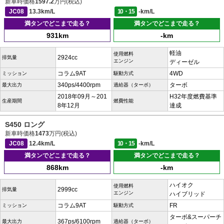
新車時価格
1597.2
万円(税込)
JC08
13.3km/L
10・15
-km/L
満タンでどこまで走る？
満タンでどこまで走る？
931km
-km
軽油
使用燃料
2924cc
排気量
エンジン
ディーゼル
コラム9AT
4WD
ミッション
駆動方式
340ps/4400rpm
ターボ
最大出力
過給器（ターボ）
2018年09月～201
H32年度燃費基準
生産期間
燃費性能
8年12月
達成
S450 ロング
新車時価格
1473
万円(税込)
JC08
12.4km/L
10・15
-km/L
満タンでどこまで走る？
満タンでどこまで走る？
868km
-km
ハイオク
使用燃料
2999cc
排気量
エンジン
ハイブリッド
コラム9AT
FR
ミッション
駆動方式
ターボ&スーパーチ
367ps/6100rpm
最大出力
過給器（ターボ）