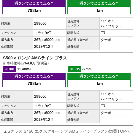
満タンでどこまで走る？
満タンでどこまで走る？
798km
-km
ハイオク
使用燃料
2996cc
排気量
エンジン
ハイブリッド
コラム9AT
FR
ミッション
駆動方式
367ps/6000rpm
ターボ
最大出力
過給器（ターボ）
2018年12月
-
生産期間
燃費性能
S560 e ロング AMGライン プラス
新車時価格
1764.8
万円(税込)
JC08
11.4km/L
10・15
-km/L
満タンでどこまで走る？
満タンでどこまで走る？
798km
-km
ハイオク
使用燃料
2996cc
排気量
エンジン
ハイブリッド
コラム9AT
FR
ミッション
駆動方式
367ps/6000rpm
ターボ
最大出力
過給器（ターボ）
2018年12月
-
生産期間
燃費性能
▲Sクラス S450 エクスクルーシブ AMGライン プラスの燃費TOPへ