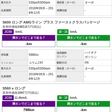
530ps/5300rpm
ターボ
最大出力
過給器（ターボ）
2018年09月～201
-
生産期間
燃費性能
8年12月
S600 ロング AMGライン プラス ファーストクラスパッケージ
新車時価格
2483.8
万円(税込)
JC08
-km/L
10・15
-km/L
満タンでどこまで走る？
満タンでどこまで走る？
-km
-km
ハイオク
使用燃料
5980cc
排気量
エンジン
ガソリン
コラム7AT
FR
ミッション
駆動方式
530ps/5300rpm
ターボ
最大出力
過給器（ターボ）
2018年09月～201
-
生産期間
燃費性能
8年12月
S560 e ロング
新車時価格
1697
万円(税込)
JC08
11.4km/L
10・15
-km/L
満タンでどこまで走る？
満タンでどこまで走る？
798km
-km