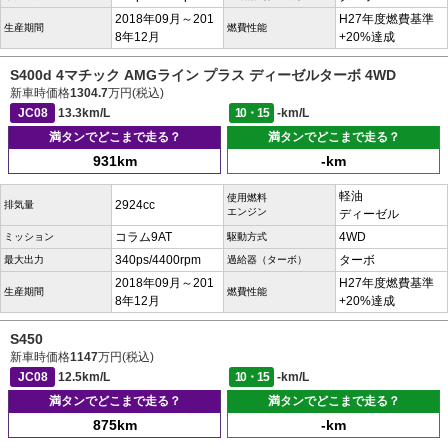
2018年09月～201
H27年度燃費基準
生産期間
燃費性能
8年12月
+20%達成
S400d 4マチック AMGライン プラス ディーゼルターボ 4WD
新車時価格
1304.7
万円(税込)
JC08
13.3km/L
10・15
-km/L
満タンでどこまで走る？
満タンでどこまで走る？
931km
-km
軽油
使用燃料
2924cc
排気量
エンジン
ディーゼル
コラム9AT
4WD
ミッション
駆動方式
340ps/4400rpm
ターボ
最大出力
過給器（ターボ）
2018年09月～201
H27年度燃費基準
生産期間
燃費性能
8年12月
+20%達成
S450
新車時価格
1147
万円(税込)
JC08
12.5km/L
10・15
-km/L
満タンでどこまで走る？
満タンでどこまで走る？
875km
-km