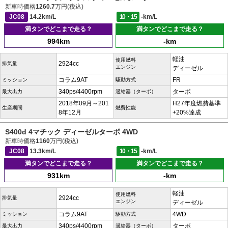
新車時価格
1260.7
万円(税込)
JC08
14.2km/L
10・15
-km/L
満タンでどこまで走る？
満タンでどこまで走る？
994km
-km
軽油
使用燃料
2924cc
排気量
エンジン
ディーゼル
コラム9AT
FR
ミッション
駆動方式
340ps/4400rpm
ターボ
最大出力
過給器（ターボ）
2018年09月～201
H27年度燃費基準
生産期間
燃費性能
8年12月
+20%達成
S400d 4マチック ディーゼルターボ 4WD
新車時価格
1160
万円(税込)
JC08
13.3km/L
10・15
-km/L
満タンでどこまで走る？
満タンでどこまで走る？
931km
-km
軽油
使用燃料
2924cc
排気量
エンジン
ディーゼル
コラム9AT
4WD
ミッション
駆動方式
340ps/4400rpm
ターボ
最大出力
過給器（ターボ）