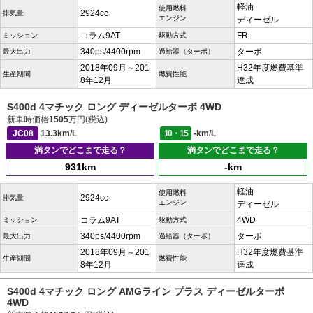
軽油
使用燃料
2924cc
排気量
エンジン
ディーゼル
コラム9AT
FR
ミッション
駆動方式
340ps/4400rpm
ターボ
最大出力
過給器（ターボ）
2018年09月～201
H32年度燃費基準
生産期間
燃費性能
8年12月
達成
S400d 4マチック ロング ディーゼルターボ 4WD
新車時価格
1505
万円(税込)
JC08
13.3km/L
10・15
-km/L
満タンでどこまで走る？
満タンでどこまで走る？
931km
-km
軽油
使用燃料
2924cc
排気量
エンジン
ディーゼル
コラム9AT
4WD
ミッション
駆動方式
340ps/4400rpm
ターボ
最大出力
過給器（ターボ）
2018年09月～201
H32年度燃費基準
生産期間
燃費性能
8年12月
達成
S400d 4マチック ロング AMGライン プラス ディーゼルターボ
4WD