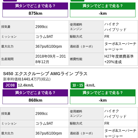
満タンでどこまで走る？
満タンでどこまで走る？
875km
-km
ハイオク
使用燃料
2999cc
排気量
エンジン
ハイブリッド
コラム9AT
FR
ミッション
駆動方式
ターボ&スーパーチ
367ps/6100rpm
最大出力
過給器（ターボ）
ャージャー
2018年09月～201
H27年度燃費基準
生産期間
燃費性能
8年12月
+20%達成
S450 エクスクルーシブ AMGライン プラス
新車時価格
1441.4
万円(税込)
JC08
12.4km/L
10・15
-km/L
満タンでどこまで走る？
満タンでどこまで走る？
868km
-km
ハイオク
使用燃料
2999cc
排気量
エンジン
ハイブリッド
コラム9AT
FR
ミッション
駆動方式
ターボ&スーパーチ
367ps/6100rpm
最大出力
過給器（ターボ）
ャージャー