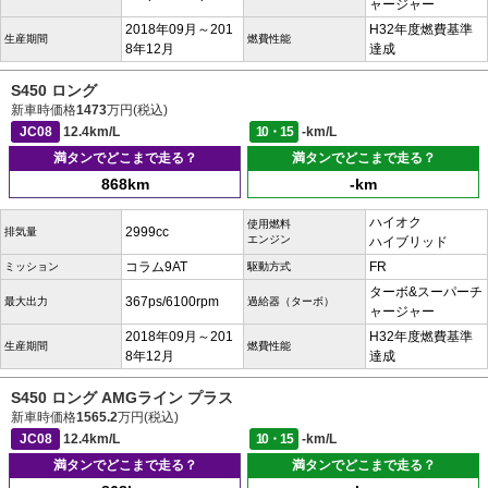
ャージャー
2018年09月～201
H32年度燃費基準
生産期間
燃費性能
8年12月
達成
S450 ロング
新車時価格
1473
万円(税込)
JC08
12.4km/L
10・15
-km/L
満タンでどこまで走る？
満タンでどこまで走る？
868km
-km
ハイオク
使用燃料
2999cc
排気量
エンジン
ハイブリッド
コラム9AT
FR
ミッション
駆動方式
ターボ&スーパーチ
367ps/6100rpm
最大出力
過給器（ターボ）
ャージャー
2018年09月～201
H32年度燃費基準
生産期間
燃費性能
8年12月
達成
S450 ロング AMGライン プラス
新車時価格
1565.2
万円(税込)
JC08
12.4km/L
10・15
-km/L
満タンでどこまで走る？
満タンでどこまで走る？