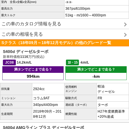
-x-x-
室内 全長x全幅x全高(mm)
367ps/6100rpm
最高出力
51kg・m/1600～4000rpm
最大トルク
この車のカタログ情報を見る
この車の相場を見る
Sクラス（18年09月～18年12月モデル）の他のグレード一覧
S400d ディーゼルターボ
新車時価格
1116
万円(税込)
JC08
14.2km/L
10・15
-km/L
満タンでどこまで走る？
満タンでどこまで走る？
994km
-km
軽油
使用燃料
2924cc
排気量
エンジン
ディーゼル
コラム9AT
FR
ミッション
駆動方式
340ps/4400rpm
ターボ
最大出力
過給器（ターボ）
2018年09月～201
H27年度燃費基準
生産期間
燃費性能
8年12月
+20%達成
S400d AMGライン プラス ディーゼルターボ