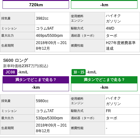
720km
-km
ハイオク
使用燃料
3982cc
排気量
エンジン
ガソリン
コラム9AT
4WD
ミッション
駆動方式
469ps/5500rpm
ターボ
最大出力
過給器（ターボ）
2018年09月～201
H27年度燃費基準
生産期間
燃費性能
8年12月
達成
S600 ロング
新車時価格
2357
万円(税込)
JC08
-km/L
10・15
-km/L
満タンでどこまで走る？
満タンでどこまで走る？
-km
-km
ハイオク
使用燃料
5980cc
排気量
エンジン
ガソリン
コラム7AT
FR
ミッション
駆動方式
530ps/5300rpm
ターボ
最大出力
過給器（ターボ）
2018年09月～201
-
生産期間
燃費性能
8年12月