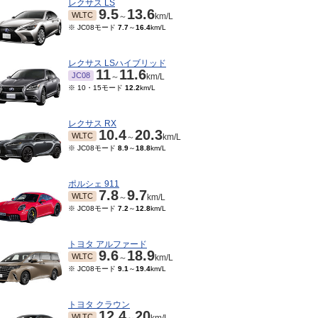
レクサス LS
9.5
13.6
WLTC
～
km/L
※ JC08モード
7.7
～
16.4
km/L
レクサス LSハイブリッド
11
11.6
JC08
～
km/L
※ 10・15モード
12.2
km/L
レクサス RX
10.4
20.3
WLTC
～
km/L
※ JC08モード
8.9
～
18.8
km/L
ポルシェ 911
7.8
9.7
WLTC
～
km/L
※ JC08モード
7.2
～
12.8
km/L
トヨタ アルファード
9.6
18.9
WLTC
～
km/L
※ JC08モード
9.1
～
19.4
km/L
トヨタ クラウン
12.4
20
WLTC