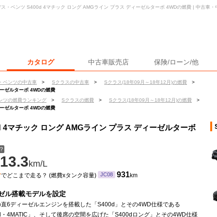
ス・ベンツ S400d 4マチック ロング AMGライン プラス ディーゼルターボ 4WDの燃費 | 中古
カタログ
中古車販売店
保険/ローン/他
・ベンツの中古車
>
Sクラスの中古車
>
Sクラス(18年09月～18年12月)の燃費
>
ディーゼルターボ 4WDの燃費
ンツの燃費ランキング
>
Sクラスの燃費
>
Sクラス(18年09月～18年12月)の燃費
>
ディーゼルターボ 4WDの燃費
d 4マチック ロング AMGライン プラス ディーゼルターボ
？
13.3
km/L
ン
931
JC08
でどこまで走る？ (燃費xタンク容量)
km
ゼル搭載モデルを設定
直6ディーゼルエンジンを搭載した「S400d」とその4WD仕様である
0d・4MATIC」、そして後席の空間を広げた「S400dロング」とその4WD仕様