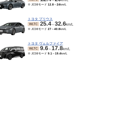
～
km/L
※ JC08モード
12.8
～
24
km/L
トヨタ プリウス
25.4
32.6
WLTC
～
km/L
※ JC08モード
27
～
40.8
km/L
トヨタ ヴェルファイア
9.6
17.8
WLTC
～
km/L
※ JC08モード
9.1
～
19.4
km/L