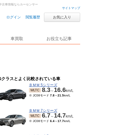
車・中古車情報ならカーセンサー
サイトマップ
ログイン
閲覧履歴
お気に入り
車買取
お役立ち記事
Sクラスとよく比較されている車
ＢＭＷ 5シリーズ
8.3
16.6
WLTC
～
km/L
※ JC08モード
7.8
～
21.5
km/L
ＢＭＷ 7シリーズ
6.7
14.7
WLTC
～
km/L
※ JC08モード
6.4
～
17.7
km/L