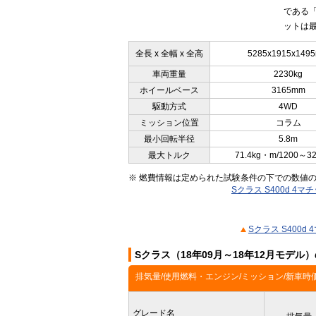
である「
ットは最
全長 x 全幅 x 全高
5285x1915x149
車両重量
2230kg
ホイールベース
3165mm
駆動方式
4WD
ミッション位置
コラム
最小回転半径
5.8m
最大トルク
71.4kg・m/1200～3
※ 燃費情報は定められた試験条件の下での数値
Sクラス S400d 4
Sクラス S400
Sクラス（18年09月～18年12月モデル
排気量/使用燃料・エンジン/ミッション/新車時
グレード名