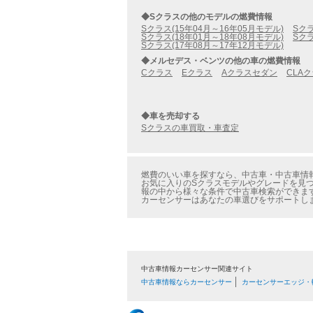
◆Sクラスの他のモデルの燃費情報
Sクラス(15年04月～16年05月モデル)
Sクラ
Sクラス(18年01月～18年08月モデル)
Sクラ
Sクラス(17年08月～17年12月モデル)
◆メルセデス・ベンツの他の車の燃費情報
Cクラス
Eクラス
Aクラスセダン
CLA
◆車を売却する
Sクラスの車買取・車査定
燃費のいい車を探すなら、中古車・中古車情報のカ
お気に入りのSクラスモデルやグレードを見つけた
報の中から様々な条件で中古車検索ができま
カーセンサーはあなたの車選びをサポートし
中古車情報カーセンサー関連サイト
中古車情報ならカーセンサー
カーセンサーエッジ・