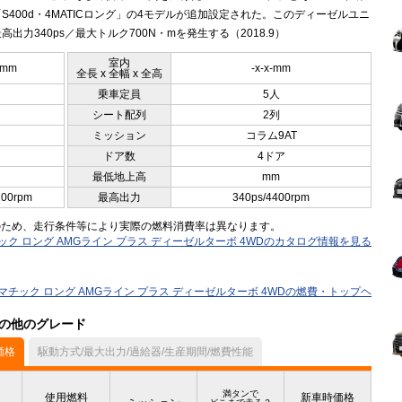
S400d・4MATICロング」の4モデルが追加設定された。このディーゼルユニ
高出力340ps／最大トルク700N・mを発生する（2018.9）
室内
5mm
-x-x-mm
全長 x 全幅 x 全高
乗車定員
5人
シート配列
2列
ミッション
コラム9AT
ドア数
4ドア
最低地上高
mm
200rpm
最高出力
340ps/4400rpm
のため、走行条件等により実際の燃料消費率は異なります。
マチック ロング AMGライン プラス ディーゼルターボ 4WDのカタログ情報を見る
d 4マチック ロング AMGライン プラス ディーゼルターボ 4WDの燃費・トップヘ
）の他のグレード
価格
駆動方式/最大出力/過給器/生産期間/燃費性能
満タンで
使用燃料
新車時価格