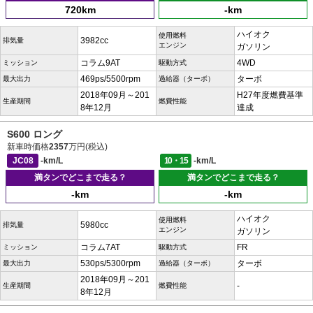
720km
-km
ハイオク
使用燃料
3982cc
排気量
エンジン
ガソリン
コラム9AT
4WD
ミッション
駆動方式
469ps/5500rpm
ターボ
最大出力
過給器（ターボ）
2018年09月～201
H27年度燃費基準
生産期間
燃費性能
8年12月
達成
S600 ロング
新車時価格
2357
万円(税込)
JC08
-km/L
10・15
-km/L
満タンでどこまで走る？
満タンでどこまで走る？
-km
-km
ハイオク
使用燃料
5980cc
排気量
エンジン
ガソリン
コラム7AT
FR
ミッション
駆動方式
530ps/5300rpm
ターボ
最大出力
過給器（ターボ）
2018年09月～201
-
生産期間
燃費性能
8年12月