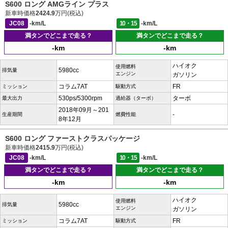
S600 ロング AMGライン プラス
新車時価格
2424.9
万円(税込)
JC08
-km/L
10・15
-km/L
満タンでどこまで走る？
満タンでどこまで走る？
-km
-km
ハイオク
使用燃料
5980cc
排気量
エンジン
ガソリン
コラム7AT
FR
ミッション
駆動方式
530ps/5300rpm
ターボ
最大出力
過給器（ターボ）
2018年09月～201
-
生産期間
燃費性能
8年12月
S600 ロング ファーストクラスパッケージ
新車時価格
2415.9
万円(税込)
JC08
-km/L
10・15
-km/L
満タンでどこまで走る？
満タンでどこまで走る？
-km
-km
ハイオク
使用燃料
5980cc
排気量
エンジン
ガソリン
コラム7AT
FR
ミッション
駆動方式