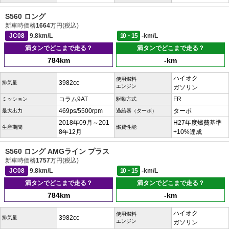
S560 ロング
新車時価格
1664
万円(税込)
JC08
9.8km/L
10・15
-km/L
満タンでどこまで走る？
満タンでどこまで走る？
784km
-km
ハイオク
使用燃料
3982cc
排気量
エンジン
ガソリン
コラム9AT
FR
ミッション
駆動方式
469ps/5500rpm
ターボ
最大出力
過給器（ターボ）
2018年09月～201
H27年度燃費基準
生産期間
燃費性能
8年12月
+10%達成
S560 ロング AMGライン プラス
新車時価格
1757
万円(税込)
JC08
9.8km/L
10・15
-km/L
満タンでどこまで走る？
満タンでどこまで走る？
784km
-km
ハイオク
使用燃料
3982cc
排気量
エンジン
ガソリン