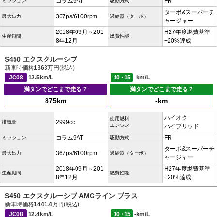
コラム9AT
FR
ミッション
駆動方式
ターボ&スーパーチ
367ps/6100rpm
最大出力
過給器（ターボ）
ャージャー
2018年09月～201
H27年度燃費基準
生産期間
燃費性能
8年12月
+20%達成
S450 エクスクルーシブ
新車時価格
1363
万円(税込)
JC08
12.5km/L
10・15
-km/L
満タンでどこまで走る？
満タンでどこまで走る？
875km
-km
ハイオク
使用燃料
2999cc
排気量
エンジン
ハイブリッド
コラム9AT
FR
ミッション
駆動方式
ターボ&スーパーチ
367ps/6100rpm
最大出力
過給器（ターボ）
ャージャー
2018年09月～201
H27年度燃費基準
生産期間
燃費性能
8年12月
+20%達成
S450 エクスクルーシブ AMGライン プラス
新車時価格
1441.4
万円(税込)
JC08
12.4km/L
10・15
-km/L