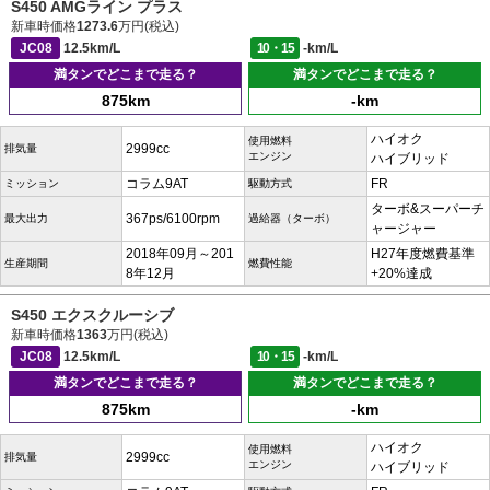
S450 AMGライン プラス
新車時価格
1273.6
万円(税込)
JC08
12.5km/L
10・15
-km/L
満タンでどこまで走る？
満タンでどこまで走る？
875km
-km
ハイオク
使用燃料
2999cc
排気量
エンジン
ハイブリッド
コラム9AT
FR
ミッション
駆動方式
ターボ&スーパーチ
367ps/6100rpm
最大出力
過給器（ターボ）
ャージャー
2018年09月～201
H27年度燃費基準
生産期間
燃費性能
8年12月
+20%達成
S450 エクスクルーシブ
新車時価格
1363
万円(税込)
JC08
12.5km/L
10・15
-km/L
満タンでどこまで走る？
満タンでどこまで走る？
875km
-km
ハイオク
使用燃料
2999cc
排気量
エンジン
ハイブリッド