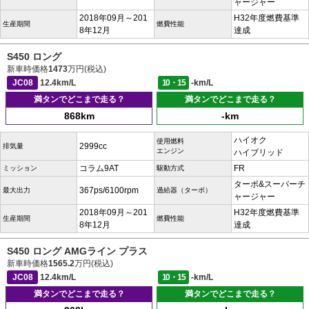
ャージャー
2018年09月～201
H32年度燃費基準
生産期間
燃費性能
8年12月
達成
S450 ロング
新車時価格
1473
万円(税込)
JC08
12.4km/L
10・15
-km/L
満タンでどこまで走る？
満タンでどこまで走る？
868km
-km
ハイオク
使用燃料
2999cc
排気量
エンジン
ハイブリッド
コラム9AT
FR
ミッション
駆動方式
ターボ&スーパーチ
367ps/6100rpm
最大出力
過給器（ターボ）
ャージャー
2018年09月～201
H32年度燃費基準
生産期間
燃費性能
8年12月
達成
S450 ロング AMGライン プラス
新車時価格
1565.2
万円(税込)
JC08
12.4km/L
10・15
-km/L
満タンでどこまで走る？
満タンでどこまで走る？