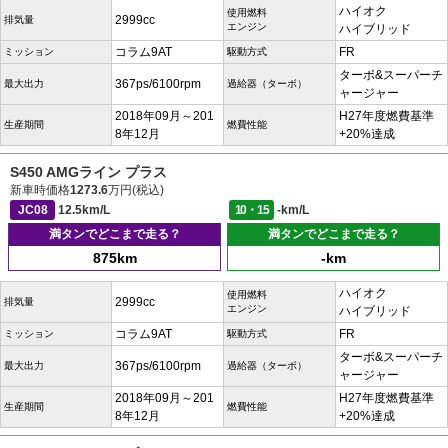
ハイオク
使用燃料
2999cc
排気量
エンジン
ハイブリッド
コラム9AT
FR
ミッション
駆動方式
ターボ&スーパーチ
367ps/6100rpm
最大出力
過給器（ターボ）
ャージャー
2018年09月～201
H27年度燃費基準
生産期間
燃費性能
8年12月
+20%達成
S450 AMGライン プラス
新車時価格
1273.6
万円(税込)
JC08
12.5km/L
10・15
-km/L
満タンでどこまで走る？
満タンでどこまで走る？
875km
-km
ハイオク
使用燃料
2999cc
排気量
エンジン
ハイブリッド
コラム9AT
FR
ミッション
駆動方式
ターボ&スーパーチ
367ps/6100rpm
最大出力
過給器（ターボ）
ャージャー
2018年09月～201
H27年度燃費基準
生産期間
燃費性能
8年12月
+20%達成