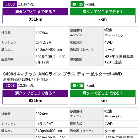
JC08
13.3km/L
10・15
-km/L
満タンでどこまで走る？
満タンでどこまで走る？
931km
-km
軽油
使用燃料
2924cc
排気量
エンジン
ディーゼル
コラム9AT
4WD
ミッション
駆動方式
340ps/4400rpm
ターボ
最大出力
過給器（ターボ）
2018年09月～201
H27年度燃費基準
生産期間
燃費性能
8年12月
+20%達成
S400d 4マチック AMGライン プラス ディーゼルターボ 4WD
新車時価格
1304.7
万円(税込)
JC08
13.3km/L
10・15
-km/L
満タンでどこまで走る？
満タンでどこまで走る？
931km
-km
軽油
使用燃料
2924cc
排気量
エンジン
ディーゼル
コラム9AT
4WD
ミッション
駆動方式
340ps/4400rpm
ターボ
最大出力
過給器（ターボ）