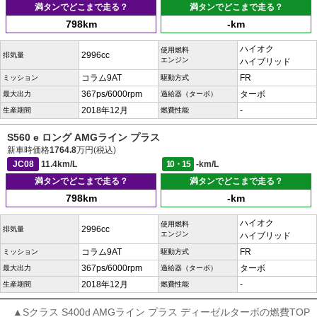
満タンでどこまで走る？
満タンでどこまで走る？
798km
-km
ハイオク
使用燃料
2996cc
排気量
エンジン
ハイブリッド
コラム9AT
FR
ミッション
駆動方式
367ps/6000rpm
ターボ
最大出力
過給器（ターボ）
2018年12月
-
生産期間
燃費性能
S560 e ロング AMGライン プラス
新車時価格
1764.8
万円(税込)
JC08
11.4km/L
10・15
-km/L
満タンでどこまで走る？
満タンでどこまで走る？
798km
-km
ハイオク
使用燃料
2996cc
排気量
エンジン
ハイブリッド
コラム9AT
FR
ミッション
駆動方式
367ps/6000rpm
ターボ
最大出力
過給器（ターボ）
2018年12月
-
生産期間
燃費性能
▲Sクラス S400d AMGライン プラス ディーゼルターボの燃費TOP