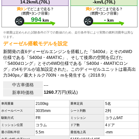
14.2km/L(70L)
-km/L(70L)
満タン
でどこまで走る？
満タン
でどこまで走る？
（燃費×タンク容量）
（燃費×タンク容量）
994
-
km
km
※燃費は定められた試験条件の下での数値のため、走行条件等により実際の燃料消費率は異な
ります。
ディーゼル搭載モデルを設定
新開発の直6ディーゼルエンジンを搭載した「S400d」とその4WD
仕様である「S400d・4MATIC」、そして後席の空間を広げた
「S400dロング」とその4WD仕様である「S400d・4MATICロン
グ」の4モデルが追加設定された。このディーゼルユニットは最高出
力340ps／最大トルク700N・mを発生する（2018.9）
中古車価格
---
1260.7
万円(税込)
新車時価格
2100kg
5名
車両重量
乗車定員
3035mm
2列
ホイールベース
シート列数
FR
コラム9AT
駆動方式
ミッション
コラム
4ドア
ミッション位置
ドア数
5.5m
-mm
最小回転半径
最低地上高