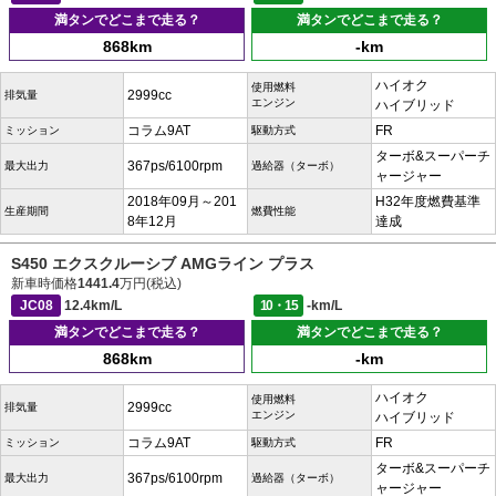
満タンでどこまで走る？
満タンでどこまで走る？
868km
-km
ハイオク
使用燃料
2999cc
排気量
エンジン
ハイブリッド
コラム9AT
FR
ミッション
駆動方式
ターボ&スーパーチ
367ps/6100rpm
最大出力
過給器（ターボ）
ャージャー
2018年09月～201
H32年度燃費基準
生産期間
燃費性能
8年12月
達成
S450 エクスクルーシブ AMGライン プラス
新車時価格
1441.4
万円(税込)
JC08
12.4km/L
10・15
-km/L
満タンでどこまで走る？
満タンでどこまで走る？
868km
-km
ハイオク
使用燃料
2999cc
排気量
エンジン
ハイブリッド
コラム9AT
FR
ミッション
駆動方式
ターボ&スーパーチ
367ps/6100rpm
最大出力
過給器（ターボ）
ャージャー