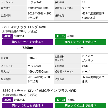
コラム9AT
FR
ミッション
駆動方式
469ps/5500rpm
ターボ
最大出力
過給器（ターボ）
2018年09月～201
H27年度燃費基準
生産期間
燃費性能
8年12月
+10%達成
S560 4マチック ロング 4WD
新車時価格
1699
万円(税込)
JC08
9.0km/L
10・15
-km/L
満タンでどこまで走る？
満タンでどこまで走る？
720km
-km
ハイオク
使用燃料
3982cc
排気量
エンジン
ガソリン
コラム9AT
4WD
ミッション
駆動方式
469ps/5500rpm
ターボ
最大出力
過給器（ターボ）
2018年09月～201
H27年度燃費基準
生産期間
燃費性能
8年12月
達成
S560 4マチック ロング AMGライン プラス 4WD
新車時価格
1792
万円(税込)
JC08
9.0km/L
10・15
-km/L
満タンでどこまで走る？
満タンでどこまで走る？