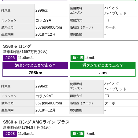
ハイオク
使用燃料
2996cc
排気量
エンジン
ハイブリッド
コラム9AT
FR
ミッション
駆動方式
367ps/6000rpm
ターボ
最大出力
過給器（ターボ）
2018年12月
-
生産期間
燃費性能
S560 e ロング
新車時価格
1697
万円(税込)
JC08
11.4km/L
10・15
-km/L
満タンでどこまで走る？
満タンでどこまで走る？
798km
-km
ハイオク
使用燃料
2996cc
排気量
エンジン
ハイブリッド
コラム9AT
FR
ミッション
駆動方式
367ps/6000rpm
ターボ
最大出力
過給器（ターボ）
2018年12月
-
生産期間
燃費性能
S560 e ロング AMGライン プラス
新車時価格
1764.8
万円(税込)
JC08
11.4km/L
10・15
-km/L