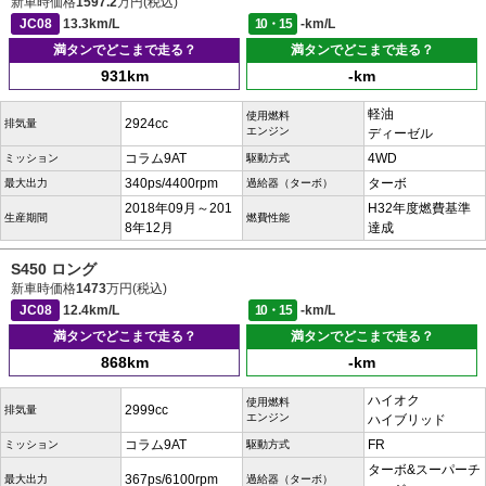
新車時価格
1597.2
万円(税込)
JC08
13.3km/L
10・15
-km/L
満タンでどこまで走る？
満タンでどこまで走る？
931km
-km
軽油
使用燃料
2924cc
排気量
エンジン
ディーゼル
コラム9AT
4WD
ミッション
駆動方式
340ps/4400rpm
ターボ
最大出力
過給器（ターボ）
2018年09月～201
H32年度燃費基準
生産期間
燃費性能
8年12月
達成
S450 ロング
新車時価格
1473
万円(税込)
JC08
12.4km/L
10・15
-km/L
満タンでどこまで走る？
満タンでどこまで走る？
868km
-km
ハイオク
使用燃料
2999cc
排気量
エンジン
ハイブリッド
コラム9AT
FR
ミッション
駆動方式
ターボ&スーパーチ
367ps/6100rpm
最大出力
過給器（ターボ）