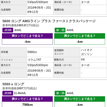
530ps/5300rpm
ターボ
最大出力
過給器（ターボ）
2018年09月～201
-
生産期間
燃費性能
8年12月
S600 ロング AMGライン プラス ファーストクラスパッケージ
新車時価格
2483.8
万円(税込)
JC08
-km/L
10・15
-km/L
満タンでどこまで走る？
満タンでどこまで走る？
-km
-km
ハイオク
使用燃料
5980cc
排気量
エンジン
ガソリン
コラム7AT
FR
ミッション
駆動方式
530ps/5300rpm
ターボ
最大出力
過給器（ターボ）
2018年09月～201
-
生産期間
燃費性能
8年12月
S560 e ロング
新車時価格
1697
万円(税込)
JC08
11.4km/L
10・15
-km/L
満タンでどこまで走る？
満タンでどこまで走る？
798km
-km