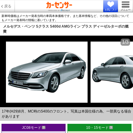
戻る
お気に入り
メニュー
新車時価格はメーカー発表当時の車両本体価格です。また基本情報など、その他の項目について
もメーカー発表時の情報に基いています。
メルセデス・ベンツ Sクラス S400d AMGライン プラス ディーゼルターボの燃
費
1/3
17年(H29)8月、MC時のS400のフロント。写真は本国仕様の為、一部異なる場合
があります
JC08モード
10・15モード