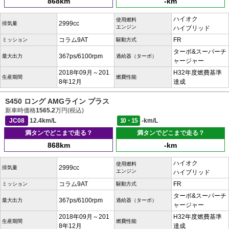
868km
-km
ハイオク
使用燃料
2999cc
排気量
エンジン
ハイブリッド
コラム9AT
FR
ミッション
駆動方式
ターボ&スーパーチ
367ps/6100rpm
最大出力
過給器（ターボ）
ャージャー
2018年09月～201
H32年度燃費基準
生産期間
燃費性能
8年12月
達成
S450 ロング AMGライン プラス
新車時価格
1565.2
万円(税込)
JC08
12.4km/L
10・15
-km/L
満タンでどこまで走る？
満タンでどこまで走る？
868km
-km
ハイオク
使用燃料
2999cc
排気量
エンジン
ハイブリッド
コラム9AT
FR
ミッション
駆動方式
ターボ&スーパーチ
367ps/6100rpm
最大出力
過給器（ターボ）
ャージャー
2018年09月～201
H32年度燃費基準
生産期間
燃費性能
8年12月
達成