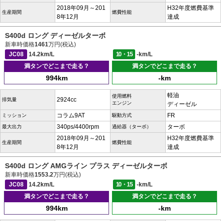
2018年09月～201
H32年度燃費基準
生産期間
燃費性能
8年12月
達成
S400d ロング ディーゼルターボ
新車時価格
1461
万円(税込)
JC08
14.2km/L
10・15
-km/L
満タンでどこまで走る？
満タンでどこまで走る？
994km
-km
軽油
使用燃料
2924cc
排気量
エンジン
ディーゼル
コラム9AT
FR
ミッション
駆動方式
340ps/4400rpm
ターボ
最大出力
過給器（ターボ）
2018年09月～201
H32年度燃費基準
生産期間
燃費性能
8年12月
達成
S400d ロング AMGライン プラス ディーゼルターボ
新車時価格
1553.2
万円(税込)
JC08
14.2km/L
10・15
-km/L
満タンでどこまで走る？
満タンでどこまで走る？
994km
-km