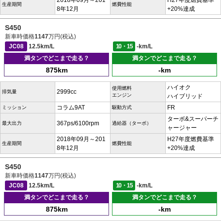
2018年09月～201
H27年度燃費基準
生産期間
燃費性能
8年12月
+20%達成
S450
新車時価格
1147
万円(税込)
JC08
12.5km/L
10・15
-km/L
満タンでどこまで走る？
満タンでどこまで走る？
875km
-km
ハイオク
使用燃料
2999cc
排気量
エンジン
ハイブリッド
コラム9AT
FR
ミッション
駆動方式
ターボ&スーパーチ
367ps/6100rpm
最大出力
過給器（ターボ）
ャージャー
2018年09月～201
H27年度燃費基準
生産期間
燃費性能
8年12月
+20%達成
S450
新車時価格
1147
万円(税込)
JC08
12.5km/L
10・15
-km/L
満タンでどこまで走る？
満タンでどこまで走る？
875km
-km