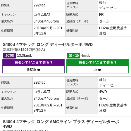
軽油
使用燃料
2924cc
排気量
エンジン
ディーゼル
コラム9AT
FR
ミッション
駆動方式
340ps/4400rpm
ターボ
最大出力
過給器（ターボ）
2018年09月～201
H32年度燃費基準
生産期間
燃費性能
8年12月
達成
S400d 4マチック ロング ディーゼルターボ 4WD
新車時価格
1505
万円(税込)
JC08
13.3km/L
10・15
-km/L
満タンでどこまで走る？
満タンでどこまで走る？
931km
-km
軽油
使用燃料
2924cc
排気量
エンジン
ディーゼル
コラム9AT
4WD
ミッション
駆動方式
340ps/4400rpm
ターボ
最大出力
過給器（ターボ）
2018年09月～201
H32年度燃費基準
生産期間
燃費性能
8年12月
達成
S400d 4マチック ロング AMGライン プラス ディーゼルターボ
4WD