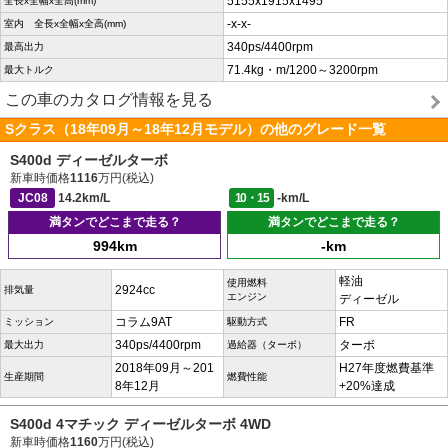
5155x1915x1495
全長x全幅x全高(mm)
-x-x-
室内 全長x全幅x全高(mm)
340ps/4400rpm
最高出力
71.4kg・m/1200～3200rpm
最大トルク
この車のカタログ情報を見る
Sクラス（18年09月～18年12月モデル）の他のグレード一覧
S400d ディーゼルターボ
新車時価格
1116
万円(税込)
JC08
14.2km/L
10・15
-km/L
満タンでどこまで走る？
満タンでどこまで走る？
994km
-km
軽油
使用燃料
2924cc
排気量
エンジン
ディーゼル
コラム9AT
FR
ミッション
駆動方式
340ps/4400rpm
ターボ
最大出力
過給器（ターボ）
2018年09月～201
H27年度燃費基準
生産期間
燃費性能
8年12月
+20%達成
S400d 4マチック ディーゼルターボ 4WD
新車時価格
1160
万円(税込)