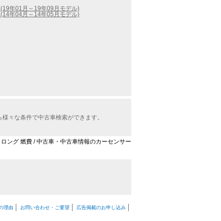
(19年01月～19年09月モデル)
(14年04月～14年05月モデル)
から様々な条件で中古車検索ができます。
00 ロング 燃費 / 中古車・中古車情報のカーセンサー
の理由
お問い合わせ・ご要望
広告掲載のお申し込み