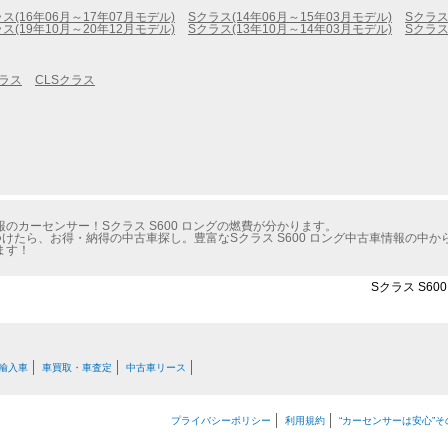
ス(16年06月～17年07月モデル)
Sクラス(14年06月～15年03月モデル)
Sクラス
ス(19年10月～20年12月モデル)
Sクラス(13年10月～14年03月モデル)
Sクラス
クラス
CLSクラス
のカーセンサー！Sクラス S600 ロングの燃費が分かります。
けたら、お得・納得の中古車探し。豊富なSクラス S600 ロング中古車情報の中
ます！
Sクラス S6
輸入車
車買取・車査定
中古車リース
プライバシーポリシー
利用規約
“カーセンサーは安心”そ