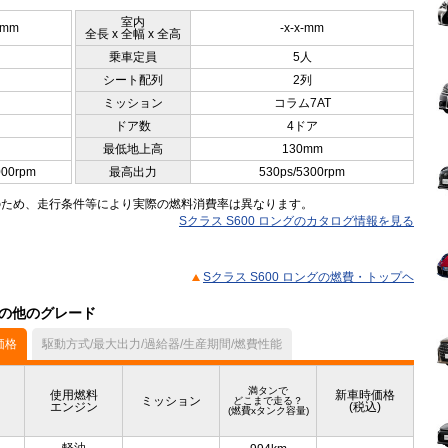
室内
5mm
-x-x-mm
全長 x 全幅 x 全高
乗車定員
5人
シート配列
2列
ミッション
コラム7AT
ドア数
4ドア
最低地上高
130mm
000rpm
最高出力
530ps/5300rpm
のため、走行条件等により実際の燃料消費率は異なります。
Sクラス S600 ロングのカタログ情報を見る
Sクラス S600 ロングの燃費・トップヘ
）の他のグレード
価格
駆動方式/最大出力/過給器/生産期間/燃費性能
満タンで
使用燃料
新車時価格
ミッション
どこまで走る？
エンジン
(税込)
(燃費xタンク容量)