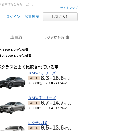
車・中古車情報ならカーセンサー
サイトマップ
ログイン
閲覧履歴
お気に入り
車買取
お役立ち記事
ス S600 ロングの燃費
ラス S600 ロングの燃費
Sクラスとよく比較されている車
ＢＭＷ 5シリーズ
8.3
16.6
WLTC
～
km/L
※ JC08モード
7.8
～
21.5
km/L
ＢＭＷ 7シリーズ
6.7
14.7
WLTC
～
km/L
※ JC08モード
6.4
～
17.7
km/L
レクサス LS
9.5
13.6
WLTC
～
km/L