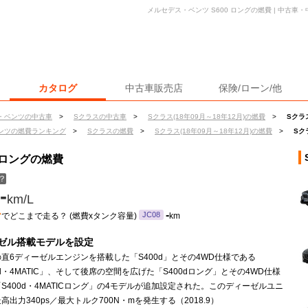
メルセデス・ベンツ S600 ロングの燃費 | 中古
カタログ
中古車販売店
保険/ローン/他
・ベンツの中古車
>
Sクラスの中古車
>
Sクラス(18年09月～18年12月)の燃費
>
Sクラ
ンツの燃費ランキング
>
Sクラスの燃費
>
Sクラス(18年09月～18年12月)の燃費
>
Sク
 ロングの燃費
？
-
km/L
ン
-
JC08
でどこまで走る？ (燃費xタンク容量)
km
ゼル搭載モデルを設定
直6ディーゼルエンジンを搭載した「S400d」とその4WD仕様である
0d・4MATIC」、そして後席の空間を広げた「S400dロング」とその4WD仕様
S400d・4MATICロング」の4モデルが追加設定された。このディーゼルユニ
高出力340ps／最大トルク700N・mを発生する（2018.9）