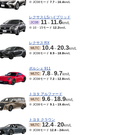
※ JC08モード
7.7
～
16.4
km/L
レクサス LSハイブリッド
11
11.6
JC08
～
km/L
※ 10・15モード
12.2
km/L
レクサス RX
10.4
20.3
WLTC
～
km/L
※ JC08モード
8.9
～
18.8
km/L
ポルシェ 911
7.8
9.7
WLTC
～
km/L
※ JC08モード
7.2
～
12.8
km/L
トヨタ アルファード
9.6
18.9
WLTC
～
km/L
※ JC08モード
9.1
～
19.4
km/L
トヨタ クラウン
12.4
20
WLTC
～
km/L
※ JC08モード
12.8
～
24
km/L