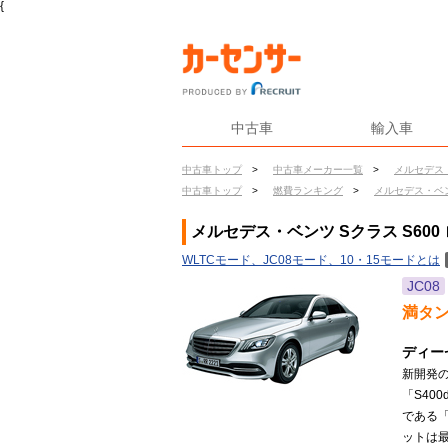
{
中古車
輸入車
中古車トップ
>
中古車メーカー一覧
>
メルセデス
中古車トップ
>
燃費ランキング
>
メルセデス・ベ
メルセデス・ベンツ Sクラス S600
WLTCモード、JC08モード、10・15モードとは
JC08
満タ
ディー
新開発の
「S40
である「
ットは最