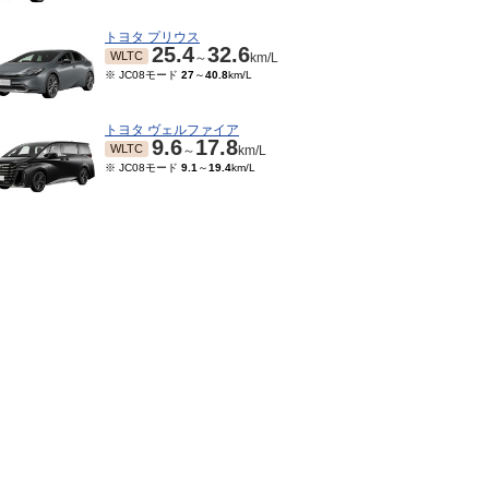
トヨタ プリウス
25.4
32.6
WLTC
～
km/L
※ JC08モード
27
～
40.8
km/L
トヨタ ヴェルファイア
9.6
17.8
WLTC
～
km/L
※ JC08モード
9.1
～
19.4
km/L