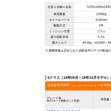
全長 x 全幅 x 全高
5255x1900x149
車両重量
2290kg
ホイールベース
3165mm
駆動方式
FR
ミッション位置
コラム
最小回転半径
5.7m
最大トルク
84.6kg・m/1900～4
※ 燃費情報は定められた試験条件の下での数値
Sクラス（18年09月～18年12月モデル
排気量/使用燃料・エンジン/ミッション/新車時
グレード名
排気量
WLTCモード燃費(タンク容量)