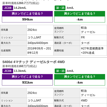
新車時価格
1260.7
万円(税込)
JC08
14.2km/L
10・15
-km/L
満タンでどこまで走る？
満タンでどこまで走る？
994km
-km
軽油
使用燃料
2924cc
排気量
エンジン
ディーゼル
コラム9AT
FR
ミッション
駆動方式
340ps/4400rpm
ターボ
最大出力
過給器（ターボ）
2018年09月～201
H27年度燃費基準
生産期間
燃費性能
8年12月
+20%達成
S400d 4マチック ディーゼルターボ 4WD
新車時価格
1160
万円(税込)
JC08
13.3km/L
10・15
-km/L
満タンでどこまで走る？
満タンでどこまで走る？
931km
-km
軽油
使用燃料
2924cc
排気量
エンジン
ディーゼル
コラム9AT
4WD
ミッション
駆動方式
340ps/4400rpm
ターボ
最大出力
過給器（ターボ）