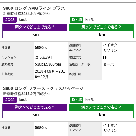
S600 ロング AMGライン プラス
新車時価格
2424.9
万円(税込)
JC08
-km/L
10・15
-km/L
満タンでどこまで走る？
満タンでどこまで走る？
-km
-km
ハイオク
使用燃料
5980cc
排気量
エンジン
ガソリン
コラム7AT
FR
ミッション
駆動方式
530ps/5300rpm
ターボ
最大出力
過給器（ターボ）
2018年09月～201
-
生産期間
燃費性能
8年12月
S600 ロング ファーストクラスパッケージ
新車時価格
2415.9
万円(税込)
JC08
-km/L
10・15
-km/L
満タンでどこまで走る？
満タンでどこまで走る？
-km
-km
ハイオク
使用燃料
5980cc
排気量
エンジン
ガソリン