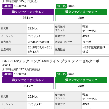
新車時価格
1505
万円(税込)
JC08
13.3km/L
10・15
-km/L
満タンでどこまで走る？
満タンでどこまで走る？
931km
-km
軽油
使用燃料
2924cc
排気量
エンジン
ディーゼル
コラム9AT
4WD
ミッション
駆動方式
340ps/4400rpm
ターボ
最大出力
過給器（ターボ）
2018年09月～201
H32年度燃費基準
生産期間
燃費性能
8年12月
達成
S400d 4マチック ロング AMGライン プラス ディーゼルターボ
4WD
新車時価格
1597.2
万円(税込)
JC08
13.3km/L
10・15
-km/L
満タンでどこまで走る？
満タンでどこまで走る？
931km
-km
軽油
使用燃料
2924cc
排気量
エンジン
ディーゼル
コラム9AT
4WD
ミッション
駆動方式