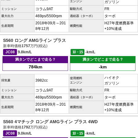
エンジン
ガソリン
コラム9AT
FR
ミッション
駆動方式
469ps/5500rpm
ターボ
最大出力
過給器（ターボ）
2018年09月～201
H27年度燃費基準
生産期間
燃費性能
8年12月
+10%達成
S560 ロング AMGライン プラス
新車時価格
1757
万円(税込)
JC08
9.8km/L
10・15
-km/L
満タンでどこまで走る？
満タンでどこまで走る？
784km
-km
ハイオク
使用燃料
3982cc
排気量
エンジン
ガソリン
コラム9AT
FR
ミッション
駆動方式
469ps/5500rpm
ターボ
最大出力
過給器（ターボ）
2018年09月～201
H27年度燃費基準
生産期間
燃費性能
8年12月
+10%達成
S560 4マチック ロング AMGライン プラス 4WD
新車時価格
1792
万円(税込)
JC08
9.0km/L
10・15
-km/L