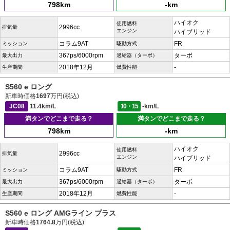
798km
-km
ハイオク
使用燃料
2996cc
排気量
エンジン
ハイブリッド
コラム9AT
FR
ミッション
駆動方式
367ps/6000rpm
ターボ
最大出力
過給器（ターボ）
2018年12月
-
生産期間
燃費性能
S560 e ロング
新車時価格
1697
万円(税込)
JC08
11.4km/L
10・15
-km/L
満タンでどこまで走る？
満タンでどこまで走る？
798km
-km
ハイオク
使用燃料
2996cc
排気量
エンジン
ハイブリッド
コラム9AT
FR
ミッション
駆動方式
367ps/6000rpm
ターボ
最大出力
過給器（ターボ）
2018年12月
-
生産期間
燃費性能
S560 e ロング AMGライン プラス
新車時価格
1764.8
万円(税込)