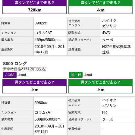
満タンでどこまで走る？
満タンでどこまで走る？
720km
-km
ハイオク
使用燃料
3982cc
排気量
エンジン
ガソリン
コラム9AT
4WD
ミッション
駆動方式
469ps/5500rpm
ターボ
最大出力
過給器（ターボ）
2018年09月～201
H27年度燃費基準
生産期間
燃費性能
8年12月
達成
S600 ロング
新車時価格
2357
万円(税込)
JC08
-km/L
10・15
-km/L
満タンでどこまで走る？
満タンでどこまで走る？
-km
-km
ハイオク
使用燃料
5980cc
排気量
エンジン
ガソリン
コラム7AT
FR
ミッション
駆動方式
530ps/5300rpm
ターボ
最大出力
過給器（ターボ）
2018年09月～201
-
生産期間
燃費性能
8年12月