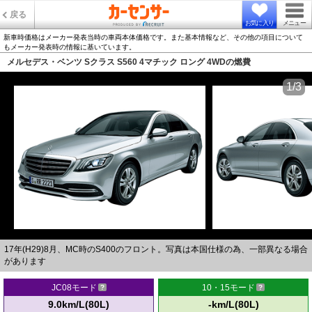
戻る
お気に入り
メニュー
新車時価格はメーカー発表当時の車両本体価格です。また基本情報など、その他の項目について
もメーカー発表時の情報に基いています。
メルセデス・ベンツ Sクラス S560 4マチック ロング 4WDの燃費
1/3
17年(H29)8月、MC時のS400のフロント。写真は本国仕様の為、一部異なる場合
があります
JC08モード
10・15モード
9.0km/L(80L)
-km/L(80L)