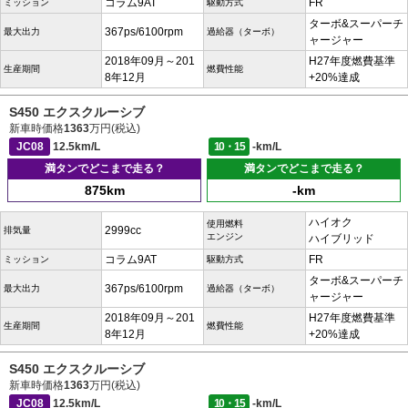
コラム9AT
FR
ミッション
駆動方式
ターボ&スーパーチ
367ps/6100rpm
最大出力
過給器（ターボ）
ャージャー
2018年09月～201
H27年度燃費基準
生産期間
燃費性能
8年12月
+20%達成
S450 エクスクルーシブ
新車時価格
1363
万円(税込)
JC08
12.5km/L
10・15
-km/L
満タンでどこまで走る？
満タンでどこまで走る？
875km
-km
ハイオク
使用燃料
2999cc
排気量
エンジン
ハイブリッド
コラム9AT
FR
ミッション
駆動方式
ターボ&スーパーチ
367ps/6100rpm
最大出力
過給器（ターボ）
ャージャー
2018年09月～201
H27年度燃費基準
生産期間
燃費性能
8年12月
+20%達成
S450 エクスクルーシブ
新車時価格
1363
万円(税込)
JC08
12.5km/L
10・15
-km/L