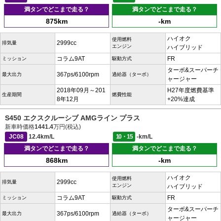
満タンでどこまで走る？
満タンでどこまで走る？
875km
-km
ハイオク
使用燃料
2999cc
排気量
エンジン
ハイブリッド
コラム9AT
FR
ミッション
駆動方式
ターボ&スーパーチ
367ps/6100rpm
最大出力
過給器（ターボ）
ャージャー
2018年09月～201
H27年度燃費基準
生産期間
燃費性能
8年12月
+20%達成
S450 エクスクルーシブ AMGライン プラス
新車時価格
1441.4
万円(税込)
JC08
12.4km/L
10・15
-km/L
満タンでどこまで走る？
満タンでどこまで走る？
868km
-km
ハイオク
使用燃料
2999cc
排気量
エンジン
ハイブリッド
コラム9AT
FR
ミッション
駆動方式
ターボ&スーパーチ
367ps/6100rpm
最大出力
過給器（ターボ）
ャージャー