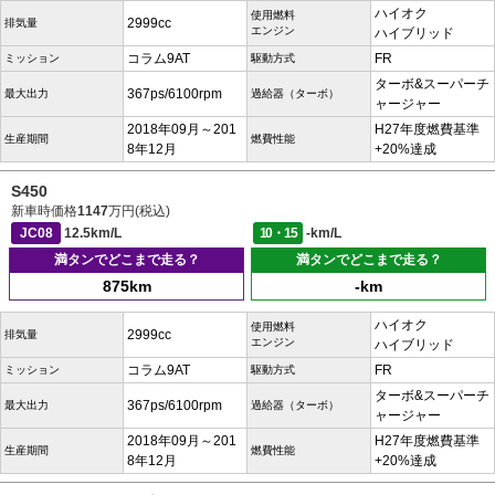
ハイオク
使用燃料
2999cc
排気量
エンジン
ハイブリッド
コラム9AT
FR
ミッション
駆動方式
ターボ&スーパーチ
367ps/6100rpm
最大出力
過給器（ターボ）
ャージャー
2018年09月～201
H27年度燃費基準
生産期間
燃費性能
8年12月
+20%達成
S450
新車時価格
1147
万円(税込)
JC08
12.5km/L
10・15
-km/L
満タンでどこまで走る？
満タンでどこまで走る？
875km
-km
ハイオク
使用燃料
2999cc
排気量
エンジン
ハイブリッド
コラム9AT
FR
ミッション
駆動方式
ターボ&スーパーチ
367ps/6100rpm
最大出力
過給器（ターボ）
ャージャー
2018年09月～201
H27年度燃費基準
生産期間
燃費性能
8年12月
+20%達成