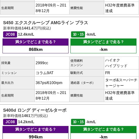
2018年09月～201
H32年度燃費基準
生産期間
燃費性能
8年12月
達成
S450 エクスクルーシブ AMGライン プラス
新車時価格
1441.4
万円(税込)
JC08
12.4km/L
10・15
-km/L
満タンでどこまで走る？
満タンでどこまで走る？
868km
-km
ハイオク
使用燃料
2999cc
排気量
エンジン
ハイブリッド
コラム9AT
FR
ミッション
駆動方式
ターボ&スーパーチ
367ps/6100rpm
最大出力
過給器（ターボ）
ャージャー
2018年09月～201
H32年度燃費基準
生産期間
燃費性能
8年12月
達成
S400d ロング ディーゼルターボ
新車時価格
1461
万円(税込)
JC08
14.2km/L
10・15
-km/L
満タンでどこまで走る？
満タンでどこまで走る？
994km
-km