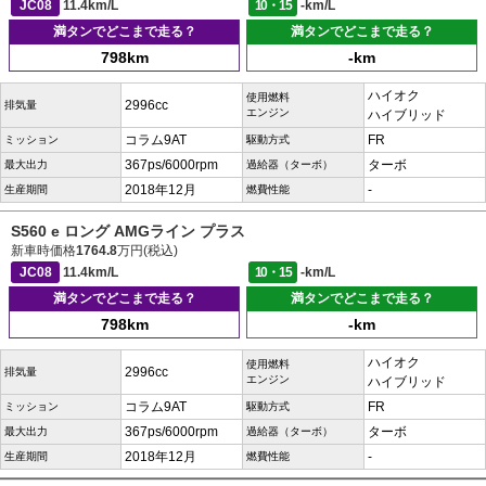
JC08
11.4km/L
10・15
-km/L
満タンでどこまで走る？
満タンでどこまで走る？
798km
-km
ハイオク
使用燃料
2996cc
排気量
エンジン
ハイブリッド
コラム9AT
FR
ミッション
駆動方式
367ps/6000rpm
ターボ
最大出力
過給器（ターボ）
2018年12月
-
生産期間
燃費性能
S560 e ロング AMGライン プラス
新車時価格
1764.8
万円(税込)
JC08
11.4km/L
10・15
-km/L
満タンでどこまで走る？
満タンでどこまで走る？
798km
-km
ハイオク
使用燃料
2996cc
排気量
エンジン
ハイブリッド
コラム9AT
FR
ミッション
駆動方式
367ps/6000rpm
ターボ
最大出力
過給器（ターボ）
2018年12月
-
生産期間
燃費性能