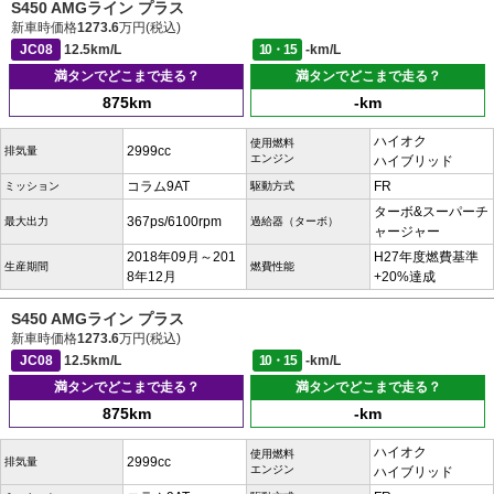
S450 AMGライン プラス
新車時価格
1273.6
万円(税込)
JC08
12.5km/L
10・15
-km/L
満タンでどこまで走る？
満タンでどこまで走る？
875km
-km
ハイオク
使用燃料
2999cc
排気量
エンジン
ハイブリッド
コラム9AT
FR
ミッション
駆動方式
ターボ&スーパーチ
367ps/6100rpm
最大出力
過給器（ターボ）
ャージャー
2018年09月～201
H27年度燃費基準
生産期間
燃費性能
8年12月
+20%達成
S450 AMGライン プラス
新車時価格
1273.6
万円(税込)
JC08
12.5km/L
10・15
-km/L
満タンでどこまで走る？
満タンでどこまで走る？
875km
-km
ハイオク
使用燃料
2999cc
排気量
エンジン
ハイブリッド