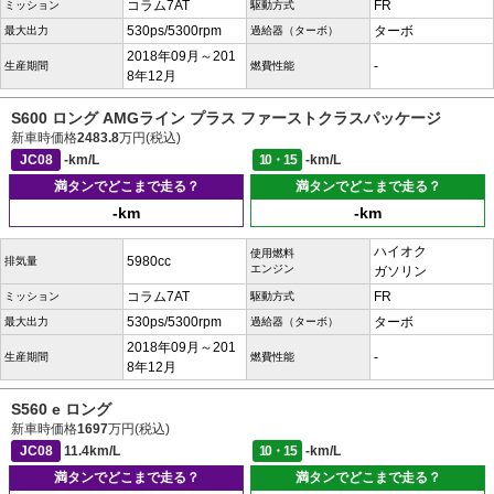
コラム7AT
FR
ミッション
駆動方式
530ps/5300rpm
ターボ
最大出力
過給器（ターボ）
2018年09月～201
-
生産期間
燃費性能
8年12月
S600 ロング AMGライン プラス ファーストクラスパッケージ
新車時価格
2483.8
万円(税込)
JC08
-km/L
10・15
-km/L
満タンでどこまで走る？
満タンでどこまで走る？
-km
-km
ハイオク
使用燃料
5980cc
排気量
エンジン
ガソリン
コラム7AT
FR
ミッション
駆動方式
530ps/5300rpm
ターボ
最大出力
過給器（ターボ）
2018年09月～201
-
生産期間
燃費性能
8年12月
S560 e ロング
新車時価格
1697
万円(税込)
JC08
11.4km/L
10・15
-km/L
満タンでどこまで走る？
満タンでどこまで走る？