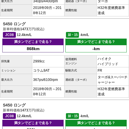
340ps/4400rpm
ターボ
最大出力
過給器（ターボ）
2018年09月～201
H32年度燃費基準
生産期間
燃費性能
8年12月
達成
S450 ロング
新車時価格
1473
万円(税込)
JC08
12.4km/L
10・15
-km/L
満タンでどこまで走る？
満タンでどこまで走る？
868km
-km
ハイオク
使用燃料
2999cc
排気量
エンジン
ハイブリッド
コラム9AT
FR
ミッション
駆動方式
ターボ&スーパーチ
367ps/6100rpm
最大出力
過給器（ターボ）
ャージャー
2018年09月～201
H32年度燃費基準
生産期間
燃費性能
8年12月
達成
S450 ロング
新車時価格
1473
万円(税込)
JC08
12.4km/L
10・15
-km/L
満タンでどこまで走る？
満タンでどこまで走る？