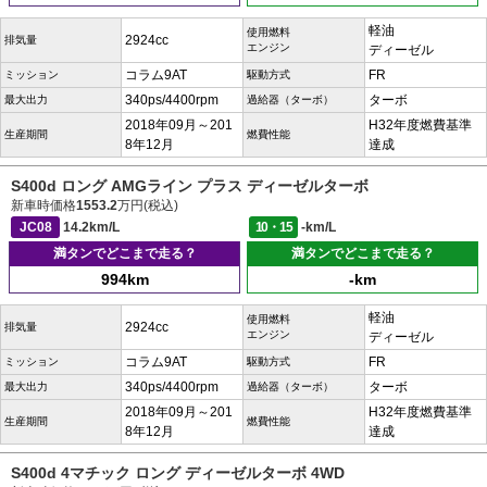
軽油
使用燃料
2924cc
排気量
エンジン
ディーゼル
コラム9AT
FR
ミッション
駆動方式
340ps/4400rpm
ターボ
最大出力
過給器（ターボ）
2018年09月～201
H32年度燃費基準
生産期間
燃費性能
8年12月
達成
S400d ロング AMGライン プラス ディーゼルターボ
新車時価格
1553.2
万円(税込)
JC08
14.2km/L
10・15
-km/L
満タンでどこまで走る？
満タンでどこまで走る？
994km
-km
軽油
使用燃料
2924cc
排気量
エンジン
ディーゼル
コラム9AT
FR
ミッション
駆動方式
340ps/4400rpm
ターボ
最大出力
過給器（ターボ）
2018年09月～201
H32年度燃費基準
生産期間
燃費性能
8年12月
達成
S400d 4マチック ロング ディーゼルターボ 4WD