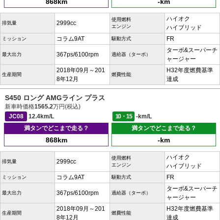
868km
-km
ハイオク
使用燃料
2999cc
排気量
エンジン
ハイブリッド
コラム9AT
FR
ミッション
駆動方式
ターボ&スーパーチ
367ps/6100rpm
最大出力
過給器（ターボ）
ャージャー
2018年09月～201
H32年度燃費基準
生産期間
燃費性能
8年12月
達成
S450 ロング AMGライン プラス
新車時価格
1565.2
万円(税込)
JC08
12.4km/L
10・15
-km/L
満タンでどこまで走る？
満タンでどこまで走る？
868km
-km
ハイオク
使用燃料
2999cc
排気量
エンジン
ハイブリッド
コラム9AT
FR
ミッション
駆動方式
ターボ&スーパーチ
367ps/6100rpm
最大出力
過給器（ターボ）
ャージャー
2018年09月～201
H32年度燃費基準
生産期間
燃費性能
8年12月
達成