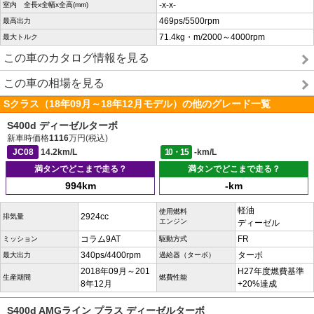
-x-x-
室内 全長x全幅x全高(mm)
469ps/5500rpm
最高出力
71.4kg・m/2000～4000rpm
最大トルク
この車のカタログ情報を見る
この車の相場を見る
Sクラス（18年09月～18年12月モデル）の他のグレード一覧
S400d ディーゼルターボ
新車時価格
1116
万円(税込)
JC08
14.2km/L
10・15
-km/L
満タンでどこまで走る？
満タンでどこまで走る？
994km
-km
軽油
使用燃料
2924cc
排気量
エンジン
ディーゼル
コラム9AT
FR
ミッション
駆動方式
340ps/4400rpm
ターボ
最大出力
過給器（ターボ）
2018年09月～201
H27年度燃費基準
生産期間
燃費性能
8年12月
+20%達成
S400d AMGライン プラス ディーゼルターボ