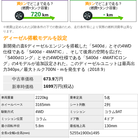
満タン
でどこまで走る？
満タン
でどこまで走る？
（燃費×タンク容量）
（燃費×タンク容量）
720
-
km
km
※燃費は定められた試験条件の下での数値のため、走行条件等により実際の燃料消費率は異な
ります。
ディーゼル搭載モデルを設定
新開発の直6ディーゼルエンジンを搭載した「S400d」とその4WD
仕様である「S400d・4MATIC」、そして後席の空間を広げた
「S400dロング」とその4WD仕様である「S400d・4MATICロン
グ」の4モデルが追加設定された。このディーゼルユニットは最高出
力340ps／最大トルク700N・mを発生する（2018.9）
中古車価格
673.9
万円
1699
万円(税込)
新車時価格
2220kg
5名
車両重量
乗車定員
3165mm
2列
ホイールベース
シート列数
4WD
コラム9AT
駆動方式
ミッション
コラム
4ドア
ミッション位置
ドア数
5.8m
130mm
最小回転半径
最低地上高
5255x1900x1495
全長x全幅x全高(mm)