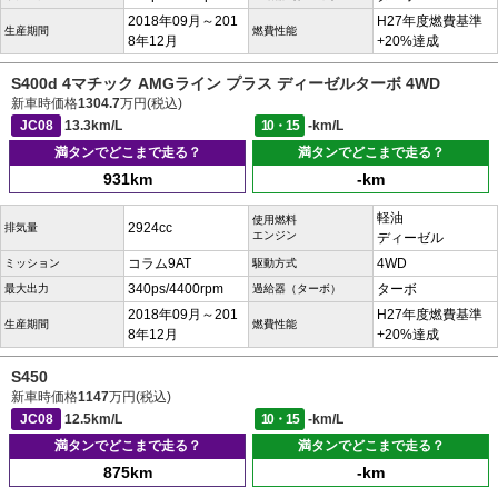
2018年09月～201
H27年度燃費基準
生産期間
燃費性能
8年12月
+20%達成
S400d 4マチック AMGライン プラス ディーゼルターボ 4WD
新車時価格
1304.7
万円(税込)
JC08
13.3km/L
10・15
-km/L
満タンでどこまで走る？
満タンでどこまで走る？
931km
-km
軽油
使用燃料
2924cc
排気量
エンジン
ディーゼル
コラム9AT
4WD
ミッション
駆動方式
340ps/4400rpm
ターボ
最大出力
過給器（ターボ）
2018年09月～201
H27年度燃費基準
生産期間
燃費性能
8年12月
+20%達成
S450
新車時価格
1147
万円(税込)
JC08
12.5km/L
10・15
-km/L
満タンでどこまで走る？
満タンでどこまで走る？
875km
-km