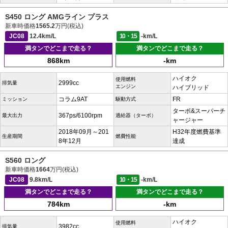
S450 ロング AMGライン プラス
新車時価格
1565.2
万円(税込)
JC08
12.4km/L
10・15
-km/L
満タンでどこまで走る？
満タンでどこまで走る？
868km
-km
ハイオク
使用燃料
2999cc
排気量
エンジン
ハイブリッド
コラム9AT
FR
ミッション
駆動方式
ターボ&スーパーチ
367ps/6100rpm
最大出力
過給器（ターボ）
ャージャー
2018年09月～201
H32年度燃費基準
生産期間
燃費性能
8年12月
達成
S560 ロング
新車時価格
1664
万円(税込)
JC08
9.8km/L
10・15
-km/L
満タンでどこまで走る？
満タンでどこまで走る？
784km
-km
ハイオク
使用燃料
3982cc
排気量