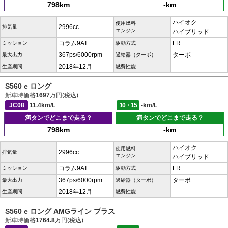
798km
-km
ハイオク
使用燃料
2996cc
排気量
エンジン
ハイブリッド
コラム9AT
FR
ミッション
駆動方式
367ps/6000rpm
ターボ
最大出力
過給器（ターボ）
2018年12月
-
生産期間
燃費性能
S560 e ロング
新車時価格
1697
万円(税込)
JC08
11.4km/L
10・15
-km/L
満タンでどこまで走る？
満タンでどこまで走る？
798km
-km
ハイオク
使用燃料
2996cc
排気量
エンジン
ハイブリッド
コラム9AT
FR
ミッション
駆動方式
367ps/6000rpm
ターボ
最大出力
過給器（ターボ）
2018年12月
-
生産期間
燃費性能
S560 e ロング AMGライン プラス
新車時価格
1764.8
万円(税込)