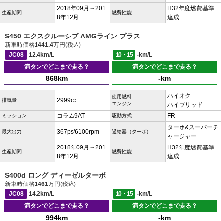
2018年09月～201
H32年度燃費基準
生産期間
燃費性能
8年12月
達成
S450 エクスクルーシブ AMGライン プラス
新車時価格
1441.4
万円(税込)
JC08
12.4km/L
10・15
-km/L
満タンでどこまで走る？
満タンでどこまで走る？
868km
-km
ハイオク
使用燃料
2999cc
排気量
エンジン
ハイブリッド
コラム9AT
FR
ミッション
駆動方式
ターボ&スーパーチ
367ps/6100rpm
最大出力
過給器（ターボ）
ャージャー
2018年09月～201
H32年度燃費基準
生産期間
燃費性能
8年12月
達成
S400d ロング ディーゼルターボ
新車時価格
1461
万円(税込)
JC08
14.2km/L
10・15
-km/L
満タンでどこまで走る？
満タンでどこまで走る？
994km
-km