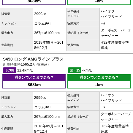
868km
-km
ハイオク
使用燃料
2999cc
排気量
エンジン
ハイブリッド
コラム9AT
FR
ミッション
駆動方式
ターボ&スーパーチ
367ps/6100rpm
最大出力
過給器（ターボ）
ャージャー
2018年09月～201
H32年度燃費基準
生産期間
燃費性能
8年12月
達成
S450 ロング AMGライン プラス
新車時価格
1565.2
万円(税込)
JC08
12.4km/L
10・15
-km/L
満タンでどこまで走る？
満タンでどこまで走る？
868km
-km
ハイオク
使用燃料
2999cc
排気量
エンジン
ハイブリッド
コラム9AT
FR
ミッション
駆動方式
ターボ&スーパーチ
367ps/6100rpm
最大出力
過給器（ターボ）
ャージャー
2018年09月～201
H32年度燃費基準
生産期間
燃費性能
8年12月
達成