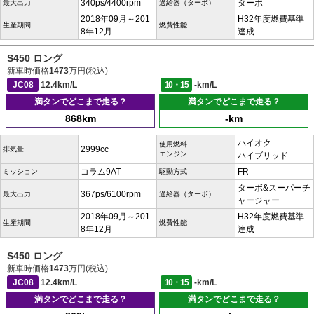
340ps/4400rpm
ターボ
最大出力
過給器（ターボ）
2018年09月～201
H32年度燃費基準
生産期間
燃費性能
8年12月
達成
S450 ロング
新車時価格
1473
万円(税込)
JC08
12.4km/L
10・15
-km/L
満タンでどこまで走る？
満タンでどこまで走る？
868km
-km
ハイオク
使用燃料
2999cc
排気量
エンジン
ハイブリッド
コラム9AT
FR
ミッション
駆動方式
ターボ&スーパーチ
367ps/6100rpm
最大出力
過給器（ターボ）
ャージャー
2018年09月～201
H32年度燃費基準
生産期間
燃費性能
8年12月
達成
S450 ロング
新車時価格
1473
万円(税込)
JC08
12.4km/L
10・15
-km/L
満タンでどこまで走る？
満タンでどこまで走る？