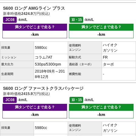
S600 ロング AMGライン プラス
新車時価格
2424.9
万円(税込)
JC08
-km/L
10・15
-km/L
満タンでどこまで走る？
満タンでどこまで走る？
-km
-km
ハイオク
使用燃料
5980cc
排気量
エンジン
ガソリン
コラム7AT
FR
ミッション
駆動方式
530ps/5300rpm
ターボ
最大出力
過給器（ターボ）
2018年09月～201
-
生産期間
燃費性能
8年12月
S600 ロング ファーストクラスパッケージ
新車時価格
2415.9
万円(税込)
JC08
-km/L
10・15
-km/L
満タンでどこまで走る？
満タンでどこまで走る？
-km
-km
ハイオク
使用燃料
5980cc
排気量
エンジン
ガソリン