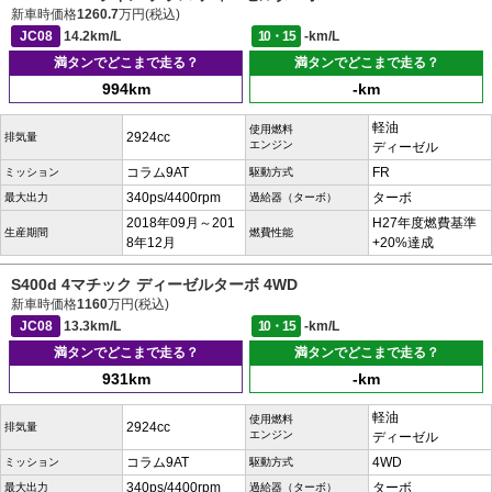
新車時価格
1260.7
万円(税込)
JC08
14.2km/L
10・15
-km/L
満タンでどこまで走る？
満タンでどこまで走る？
994km
-km
軽油
使用燃料
2924cc
排気量
エンジン
ディーゼル
コラム9AT
FR
ミッション
駆動方式
340ps/4400rpm
ターボ
最大出力
過給器（ターボ）
2018年09月～201
H27年度燃費基準
生産期間
燃費性能
8年12月
+20%達成
S400d 4マチック ディーゼルターボ 4WD
新車時価格
1160
万円(税込)
JC08
13.3km/L
10・15
-km/L
満タンでどこまで走る？
満タンでどこまで走る？
931km
-km
軽油
使用燃料
2924cc
排気量
エンジン
ディーゼル
コラム9AT
4WD
ミッション
駆動方式
340ps/4400rpm
ターボ
最大出力
過給器（ターボ）