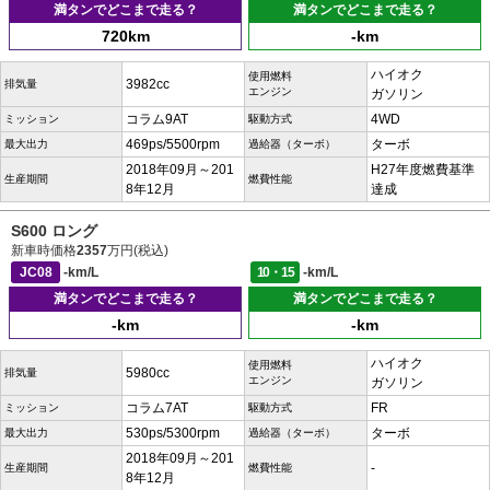
満タンでどこまで走る？
満タンでどこまで走る？
720km
-km
ハイオク
使用燃料
3982cc
排気量
エンジン
ガソリン
コラム9AT
4WD
ミッション
駆動方式
469ps/5500rpm
ターボ
最大出力
過給器（ターボ）
2018年09月～201
H27年度燃費基準
生産期間
燃費性能
8年12月
達成
S600 ロング
新車時価格
2357
万円(税込)
JC08
-km/L
10・15
-km/L
満タンでどこまで走る？
満タンでどこまで走る？
-km
-km
ハイオク
使用燃料
5980cc
排気量
エンジン
ガソリン
コラム7AT
FR
ミッション
駆動方式
530ps/5300rpm
ターボ
最大出力
過給器（ターボ）
2018年09月～201
-
生産期間
燃費性能
8年12月