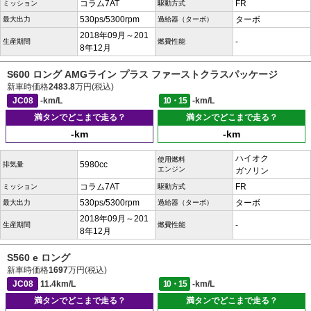
コラム7AT
FR
ミッション
駆動方式
530ps/5300rpm
ターボ
最大出力
過給器（ターボ）
2018年09月～201
-
生産期間
燃費性能
8年12月
S600 ロング AMGライン プラス ファーストクラスパッケージ
新車時価格
2483.8
万円(税込)
JC08
-km/L
10・15
-km/L
満タンでどこまで走る？
満タンでどこまで走る？
-km
-km
ハイオク
使用燃料
5980cc
排気量
エンジン
ガソリン
コラム7AT
FR
ミッション
駆動方式
530ps/5300rpm
ターボ
最大出力
過給器（ターボ）
2018年09月～201
-
生産期間
燃費性能
8年12月
S560 e ロング
新車時価格
1697
万円(税込)
JC08
11.4km/L
10・15
-km/L
満タンでどこまで走る？
満タンでどこまで走る？