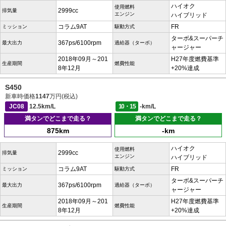
ハイオク
使用燃料
2999cc
排気量
エンジン
ハイブリッド
コラム9AT
FR
ミッション
駆動方式
ターボ&スーパーチ
367ps/6100rpm
最大出力
過給器（ターボ）
ャージャー
2018年09月～201
H27年度燃費基準
生産期間
燃費性能
8年12月
+20%達成
S450
新車時価格
1147
万円(税込)
JC08
12.5km/L
10・15
-km/L
満タンでどこまで走る？
満タンでどこまで走る？
875km
-km
ハイオク
使用燃料
2999cc
排気量
エンジン
ハイブリッド
コラム9AT
FR
ミッション
駆動方式
ターボ&スーパーチ
367ps/6100rpm
最大出力
過給器（ターボ）
ャージャー
2018年09月～201
H27年度燃費基準
生産期間
燃費性能
8年12月
+20%達成