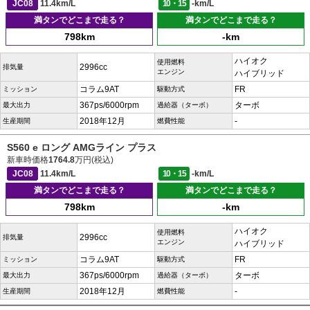
JC08
11.4km/L
10・15
-km/L
満タンでどこまで走る？
満タンでどこまで走る？
798km
-km
ハイオク
使用燃料
2996cc
排気量
エンジン
ハイブリッド
コラム9AT
FR
ミッション
駆動方式
367ps/6000rpm
ターボ
最大出力
過給器（ターボ）
2018年12月
-
生産期間
燃費性能
S560 e ロング AMGライン プラス
新車時価格
1764.8
万円(税込)
JC08
11.4km/L
10・15
-km/L
満タンでどこまで走る？
満タンでどこまで走る？
798km
-km
ハイオク
使用燃料
2996cc
排気量
エンジン
ハイブリッド
コラム9AT
FR
ミッション
駆動方式
367ps/6000rpm
ターボ
最大出力
過給器（ターボ）
2018年12月
-
生産期間
燃費性能