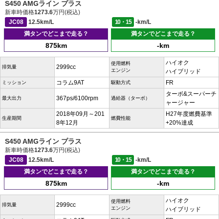
S450 AMGライン プラス
新車時価格
1273.6
万円(税込)
JC08
12.5km/L
10・15
-km/L
満タンでどこまで走る？
満タンでどこまで走る？
875km
-km
ハイオク
使用燃料
2999cc
排気量
エンジン
ハイブリッド
コラム9AT
FR
ミッション
駆動方式
ターボ&スーパーチ
367ps/6100rpm
最大出力
過給器（ターボ）
ャージャー
2018年09月～201
H27年度燃費基準
生産期間
燃費性能
8年12月
+20%達成
S450 AMGライン プラス
新車時価格
1273.6
万円(税込)
JC08
12.5km/L
10・15
-km/L
満タンでどこまで走る？
満タンでどこまで走る？
875km
-km
ハイオク
使用燃料
2999cc
排気量
エンジン
ハイブリッド