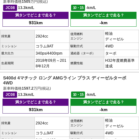
新車時価格
1505
万円(税込)
JC08
13.3km/L
10・15
-km/L
満タンでどこまで走る？
満タンでどこまで走る？
931km
-km
軽油
使用燃料
2924cc
排気量
エンジン
ディーゼル
コラム9AT
4WD
ミッション
駆動方式
340ps/4400rpm
ターボ
最大出力
過給器（ターボ）
2018年09月～201
H32年度燃費基準
生産期間
燃費性能
8年12月
達成
S400d 4マチック ロング AMGライン プラス ディーゼルターボ
4WD
新車時価格
1597.2
万円(税込)
JC08
13.3km/L
10・15
-km/L
満タンでどこまで走る？
満タンでどこまで走る？
931km
-km
軽油
使用燃料
2924cc
排気量
エンジン
ディーゼル
コラム9AT
4WD
ミッション
駆動方式