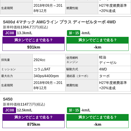
2018年09月～201
H27年度燃費基準
生産期間
燃費性能
8年12月
+20%達成
S400d 4マチック AMGライン プラス ディーゼルターボ 4WD
新車時価格
1304.7
万円(税込)
JC08
13.3km/L
10・15
-km/L
満タンでどこまで走る？
満タンでどこまで走る？
931km
-km
軽油
使用燃料
2924cc
排気量
エンジン
ディーゼル
コラム9AT
4WD
ミッション
駆動方式
340ps/4400rpm
ターボ
最大出力
過給器（ターボ）
2018年09月～201
H27年度燃費基準
生産期間
燃費性能
8年12月
+20%達成
S450
新車時価格
1147
万円(税込)
JC08
12.5km/L
10・15
-km/L
満タンでどこまで走る？
満タンでどこまで走る？
875km
-km