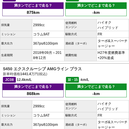
満タンでどこまで走る？
満タンでどこまで走る？
875km
-km
ハイオク
使用燃料
2999cc
排気量
エンジン
ハイブリッド
コラム9AT
FR
ミッション
駆動方式
ターボ&スーパーチ
367ps/6100rpm
最大出力
過給器（ターボ）
ャージャー
2018年09月～201
H27年度燃費基準
生産期間
燃費性能
8年12月
+20%達成
S450 エクスクルーシブ AMGライン プラス
新車時価格
1441.4
万円(税込)
JC08
12.4km/L
10・15
-km/L
満タンでどこまで走る？
満タンでどこまで走る？
868km
-km
ハイオク
使用燃料
2999cc
排気量
エンジン
ハイブリッド
コラム9AT
FR
ミッション
駆動方式
ターボ&スーパーチ
367ps/6100rpm
最大出力
過給器（ターボ）
ャージャー