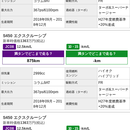
コラム9AT
FR
ミッション
駆動方式
ターボ&スーパーチ
367ps/6100rpm
最大出力
過給器（ターボ）
ャージャー
2018年09月～201
H27年度燃費基準
生産期間
燃費性能
8年12月
+20%達成
S450 エクスクルーシブ
新車時価格
1363
万円(税込)
JC08
12.5km/L
10・15
-km/L
満タンでどこまで走る？
満タンでどこまで走る？
875km
-km
ハイオク
使用燃料
2999cc
排気量
エンジン
ハイブリッド
コラム9AT
FR
ミッション
駆動方式
ターボ&スーパーチ
367ps/6100rpm
最大出力
過給器（ターボ）
ャージャー
2018年09月～201
H27年度燃費基準
生産期間
燃費性能
8年12月
+20%達成
S450 エクスクルーシブ
新車時価格
1363
万円(税込)
JC08
12.5km/L
10・15
-km/L