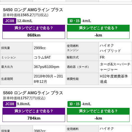
S450 ロング AMGライン プラス
新車時価格
1565.2
万円(税込)
JC08
12.4km/L
10・15
-km/L
満タンでどこまで走る？
満タンでどこまで走る？
868km
-km
ハイオク
使用燃料
2999cc
排気量
エンジン
ハイブリッド
コラム9AT
FR
ミッション
駆動方式
ターボ&スーパーチ
367ps/6100rpm
最大出力
過給器（ターボ）
ャージャー
2018年09月～201
H32年度燃費基準
生産期間
燃費性能
8年12月
達成
S560 ロング AMGライン プラス
新車時価格
1757
万円(税込)
JC08
9.8km/L
10・15
-km/L
満タンでどこまで走る？
満タンでどこまで走る？
784km
-km
ハイオク
使用燃料
3982cc
排気量