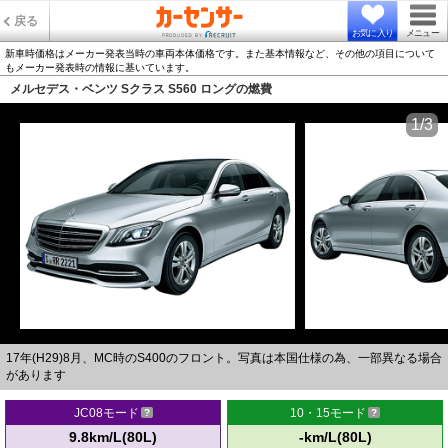
戻る
お気に入り
メニュー
新車時価格はメーカー発表当時の車両本体価格です。また基本情報など、その他の項目について
もメーカー発表時の情報に基いています。
メルセデス・ベンツ Sクラス S560 ロングの燃費
1/3
17年(H29)8月、MC時のS400のフロント。写真は本国仕様の為、一部異なる場合
があります
JC08モード
10・15モード
9.8km/L(80L)
-km/L(80L)