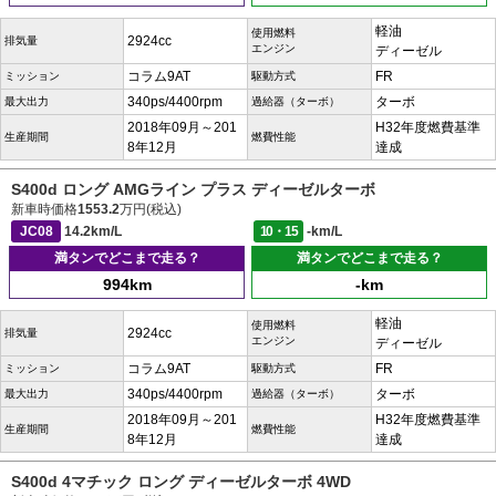
軽油
使用燃料
2924cc
排気量
エンジン
ディーゼル
コラム9AT
FR
ミッション
駆動方式
340ps/4400rpm
ターボ
最大出力
過給器（ターボ）
2018年09月～201
H32年度燃費基準
生産期間
燃費性能
8年12月
達成
S400d ロング AMGライン プラス ディーゼルターボ
新車時価格
1553.2
万円(税込)
JC08
14.2km/L
10・15
-km/L
満タンでどこまで走る？
満タンでどこまで走る？
994km
-km
軽油
使用燃料
2924cc
排気量
エンジン
ディーゼル
コラム9AT
FR
ミッション
駆動方式
340ps/4400rpm
ターボ
最大出力
過給器（ターボ）
2018年09月～201
H32年度燃費基準
生産期間
燃費性能
8年12月
達成
S400d 4マチック ロング ディーゼルターボ 4WD