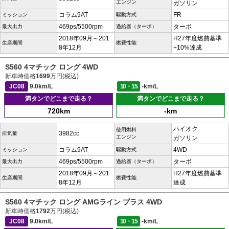
エンジン
ガソリン
コラム9AT
FR
ミッション
駆動方式
469ps/5500rpm
ターボ
最大出力
過給器（ターボ）
2018年09月～201
H27年度燃費基準
生産期間
燃費性能
8年12月
+10%達成
S560 4マチック ロング 4WD
新車時価格
1699
万円(税込)
JC08
9.0km/L
10・15
-km/L
満タンでどこまで走る？
満タンでどこまで走る？
720km
-km
ハイオク
使用燃料
3982cc
排気量
エンジン
ガソリン
コラム9AT
4WD
ミッション
駆動方式
469ps/5500rpm
ターボ
最大出力
過給器（ターボ）
2018年09月～201
H27年度燃費基準
生産期間
燃費性能
8年12月
達成
S560 4マチック ロング AMGライン プラス 4WD
新車時価格
1792
万円(税込)
JC08
9.0km/L
10・15
-km/L