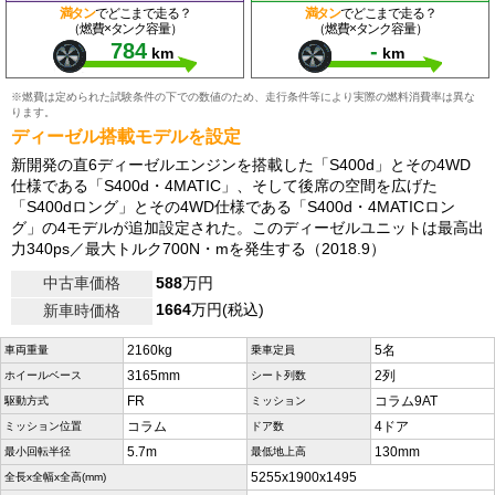
満タン
でどこまで走る？
満タン
でどこまで走る？
（燃費×タンク容量）
（燃費×タンク容量）
784
-
km
km
※燃費は定められた試験条件の下での数値のため、走行条件等により実際の燃料消費率は異な
ります。
ディーゼル搭載モデルを設定
新開発の直6ディーゼルエンジンを搭載した「S400d」とその4WD
仕様である「S400d・4MATIC」、そして後席の空間を広げた
「S400dロング」とその4WD仕様である「S400d・4MATICロン
グ」の4モデルが追加設定された。このディーゼルユニットは最高出
力340ps／最大トルク700N・mを発生する（2018.9）
中古車価格
588
万円
1664
万円(税込)
新車時価格
2160kg
5名
車両重量
乗車定員
3165mm
2列
ホイールベース
シート列数
FR
コラム9AT
駆動方式
ミッション
コラム
4ドア
ミッション位置
ドア数
5.7m
130mm
最小回転半径
最低地上高
5255x1900x1495
全長x全幅x全高(mm)