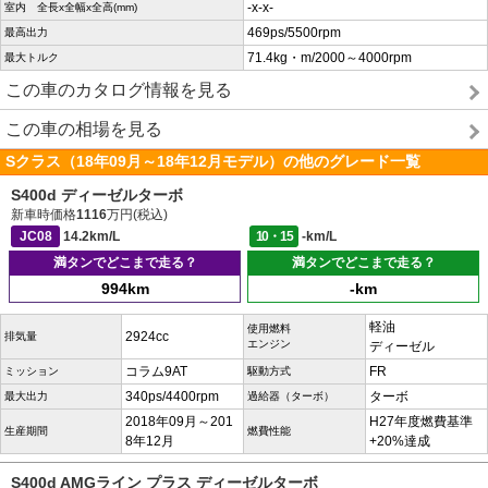
-x-x-
室内 全長x全幅x全高(mm)
469ps/5500rpm
最高出力
71.4kg・m/2000～4000rpm
最大トルク
この車のカタログ情報を見る
この車の相場を見る
Sクラス（18年09月～18年12月モデル）の他のグレード一覧
S400d ディーゼルターボ
新車時価格
1116
万円(税込)
JC08
14.2km/L
10・15
-km/L
満タンでどこまで走る？
満タンでどこまで走る？
994km
-km
軽油
使用燃料
2924cc
排気量
エンジン
ディーゼル
コラム9AT
FR
ミッション
駆動方式
340ps/4400rpm
ターボ
最大出力
過給器（ターボ）
2018年09月～201
H27年度燃費基準
生産期間
燃費性能
8年12月
+20%達成
S400d AMGライン プラス ディーゼルターボ