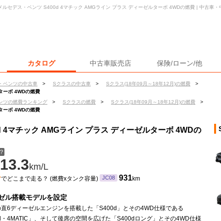
メルセデス・ベンツ S400d 4マチック AMGライン プラス ディーゼルターボ 4WDの燃費 | 中古
カタログ
中古車販売店
保険/ローン/他
・ベンツの中古車
>
Sクラスの中古車
>
Sクラス(18年09月～18年12月)の燃費
>
ルターボ 4WDの燃費
ンツの燃費ランキング
>
Sクラスの燃費
>
Sクラス(18年09月～18年12月)の燃費
>
ルターボ 4WDの燃費
d 4マチック AMGライン プラス ディーゼルターボ 4WDの
？
13.3
km/L
ン
931
JC08
でどこまで走る？ (燃費xタンク容量)
km
ゼル搭載モデルを設定
直6ディーゼルエンジンを搭載した「S400d」とその4WD仕様である
0d・4MATIC」、そして後席の空間を広げた「S400dロング」とその4WD仕様