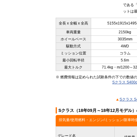
である「
ットは最
全長 x 全幅 x 全高
5155x1915x149
車両重量
2150kg
ホイールベース
3035mm
駆動方式
4WD
ミッション位置
コラム
最小回転半径
5.6m
最大トルク
71.4kg・m/1200～3
※ 燃費情報は定められた試験条件の下での数値
Sクラス S40
Sクラス 
Sクラス（18年09月～18年12月モデル
排気量/使用燃料・エンジン/ミッション/新車時
グレード名