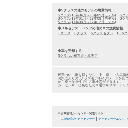
◆Sクラスの他のモデルの燃費情報
Sクラス(15年04月～16年05月モデル)
Sクラ
Sクラス(18年01月～18年08月モデル)
Sクラ
Sクラス(17年08月～17年12月モデル)
◆メルセデス・ベンツの他の車の燃費情報
Cクラス
Eクラス
Aクラスセダン
CLA
◆車を売却する
Sクラスの車買取・車査定
燃費のいい車を探すなら、中古車・中古車情報のカ
お気に入りのSクラスモデルやグレードを見つけ
から様々な条件で中古車検索ができます。
カーセンサーはあなたの車選びをサポートし
中古車情報カーセンサー関連サイト
中古車情報ならカーセンサー
カーセンサーエッジ・