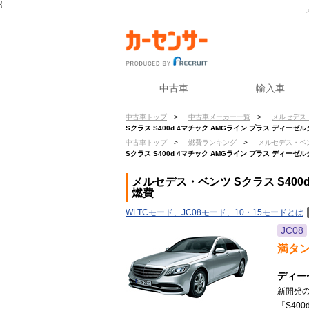
{
中古車
輸入車
中古車トップ
>
中古車メーカー一覧
>
メルセデス
Sクラス S400d 4マチック AMGライン プラス ディーゼ
中古車トップ
>
燃費ランキング
>
メルセデス・ベ
Sクラス S400d 4マチック AMGライン プラス ディーゼ
メルセデス・ベンツ Sクラス S400
燃費
WLTCモード、JC08モード、10・15モードとは
JC08
満タ
ディー
新開発の
「S40