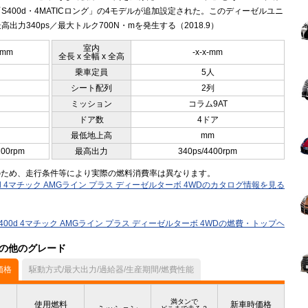
S400d・4MATICロング」の4モデルが追加設定された。このディーゼルユニ
高出力340ps／最大トルク700N・mを発生する（2018.9）
室内
5mm
-x-x-mm
全長 x 全幅 x 全高
乗車定員
5人
シート配列
2列
ミッション
コラム9AT
ドア数
4ドア
最低地上高
mm
200rpm
最高出力
340ps/4400rpm
のため、走行条件等により実際の燃料消費率は異なります。
0d 4マチック AMGライン プラス ディーゼルターボ 4WDのカタログ情報を見る
S400d 4マチック AMGライン プラス ディーゼルターボ 4WDの燃費・トップヘ
）の他のグレード
価格
駆動方式/最大出力/過給器/生産期間/燃費性能
満タンで
使用燃料
新車時価格