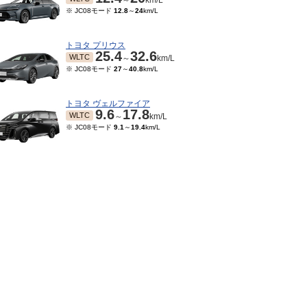
～
km/L
※ JC08モード
12.8
～
24
km/L
トヨタ プリウス
25.4
32.6
WLTC
～
km/L
※ JC08モード
27
～
40.8
km/L
トヨタ ヴェルファイア
9.6
17.8
WLTC
～
km/L
※ JC08モード
9.1
～
19.4
km/L