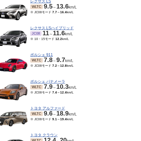
レクサス LS
9.5
13.6
WLTC
～
km/L
※ JC08モード
7.7
～
16.4
km/L
レクサス LSハイブリッド
11
11.6
JC08
～
km/L
※ 10・15モード
12.2
km/L
ポルシェ 911
7.8
9.7
WLTC
～
km/L
※ JC08モード
7.2
～
12.8
km/L
ポルシェ パナメーラ
7.9
10.3
WLTC
～
km/L
※ JC08モード
7.4
～
12.4
km/L
トヨタ アルファード
9.6
18.9
WLTC
～
km/L
※ JC08モード
9.1
～
19.4
km/L
トヨタ クラウン
12.4
20
WLTC