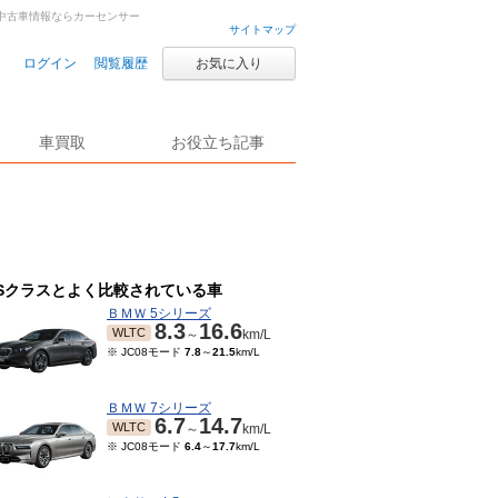
車・中古車情報ならカーセンサー
サイトマップ
ログイン
閲覧履歴
お気に入り
車買取
お役立ち記事
Sクラスとよく比較されている車
ＢＭＷ 5シリーズ
8.3
16.6
WLTC
～
km/L
※ JC08モード
7.8
～
21.5
km/L
ＢＭＷ 7シリーズ
6.7
14.7
WLTC
～
km/L
※ JC08モード
6.4
～
17.7
km/L