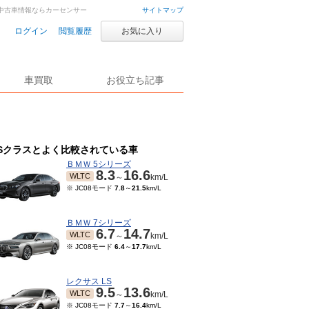
車・中古車情報ならカーセンサー
サイトマップ
ログイン
閲覧履歴
お気に入り
車買取
お役立ち記事
Sクラスとよく比較されている車
ＢＭＷ 5シリーズ
8.3
16.6
WLTC
～
km/L
※ JC08モード
7.8
～
21.5
km/L
ＢＭＷ 7シリーズ
6.7
14.7
WLTC
～
km/L
※ JC08モード
6.4
～
17.7
km/L
レクサス LS
9.5
13.6
WLTC
～
km/L
※ JC08モード
7.7
～
16.4
km/L