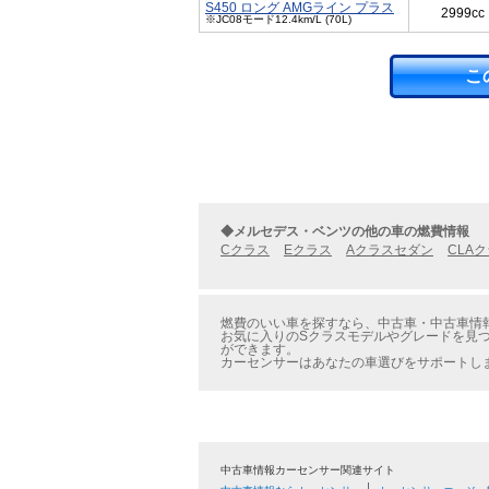
S450 ロング AMGライン プラス
2999cc
※JC08モード12.4km/L (70L)
こ
◆メルセデス・ベンツの他の車の燃費情報
Cクラス
Eクラス
Aクラスセダン
CLA
燃費のいい車を探すなら、中古車・中古車情報
お気に入りのSクラスモデルやグレードを見つ
ができます。
カーセンサーはあなたの車選びをサポートし
中古車情報カーセンサー関連サイト