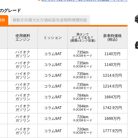
）のグレード
価格
駆動方式/最大出力/過給器/生産期間/燃費性能
満タンで
使用燃料
新車時価格
ミッション
どこまで走る？
エンジン
(税込)
(燃費xタンク容量)
ハイオク
735km
コラム9AT
1140
万円
ガソリン
※JC08モード
ハイオク
735km
コラム9AT
1140
万円
ガソリン
※JC08モード
ハイオク
735km
コラム9AT
1214.6
万円
ガソリン
※JC08モード
ハイオク
735km
コラム9AT
1214.6
万円
ガソリン
※JC08モード
ハイオク
784km
コラム9AT
1664
万円
ガソリン
※JC08モード
ハイオク
784km
コラム9AT
1742.9
万円
ガソリン
※JC08モード
ハイオク
720km
コラム9AT
1699
万円
ガソリン
※JC08モード
ハイオク
720km
コラム9AT
1777.9
万円
ガソリン
※JC08モード