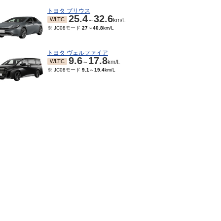
トヨタ プリウス
25.4
32.6
WLTC
～
km/L
※ JC08モード
27
～
40.8
km/L
トヨタ ヴェルファイア
9.6
17.8
WLTC
～
km/L
※ JC08モード
9.1
～
19.4
km/L