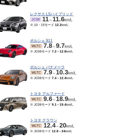
レクサス LSハイブリッド
11
11.6
JC08
～
km/L
※ 10・15モード
12.2
km/L
ポルシェ 911
7.8
9.7
WLTC
～
km/L
※ JC08モード
7.2
～
12.8
km/L
ポルシェ パナメーラ
7.9
10.3
WLTC
～
km/L
※ JC08モード
7.4
～
12.4
km/L
06～2017/07
2015/04～2016/05
2014/06～2015/03
201
.5
20.7
8.5
20.7
8.5
15.4
JC08
JC08
JC08
～
km/L
～
km/L
～
km/L
トヨタ アルファード
9.6
18.9
WLTC
～
km/L
※ JC08モード
9.1
～
19.4
km/L
トヨタ クラウン
12.4
20
WLTC
～
km/L
※ JC08モード
12.8
～
24
km/L