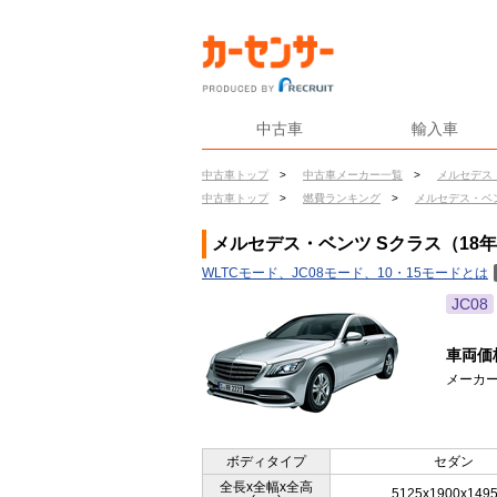
中古車
輸入車
中古車トップ
>
中古車メーカー一覧
>
メルセデス
中古車トップ
>
燃費ランキング
>
メルセデス・ベ
メルセデス・ベンツ Sクラス（18年
WLTCモード、JC08モード、10・15モードとは
JC08
車両価
メーカー
ボディタイプ
セダン
全長x全幅x全高
5125x1900x149