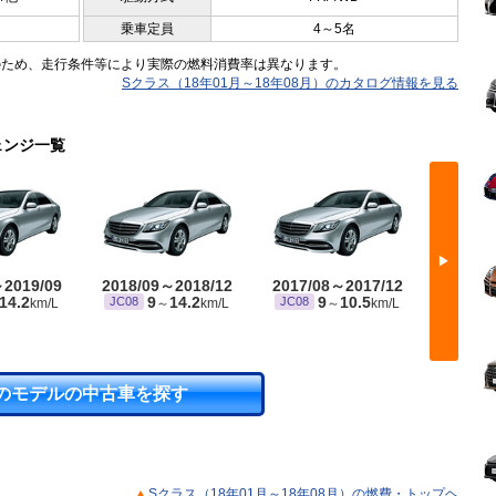
乗車定員
4～5名
のため、走行条件等により実際の燃料消費率は異なります。
Sクラス（18年01月～18年08月）のカタログ情報を見る
ェンジ一覧
▶
～2019/09
2018/09～2018/12
2017/08～2017/12
2016/
14.2
9
14.2
9
10.5
8
JC08
JC08
JC08
km/L
～
km/L
～
km/L
のモデルの中古車を探す
Sクラス（18年01月～18年08月）の燃費・トップヘ