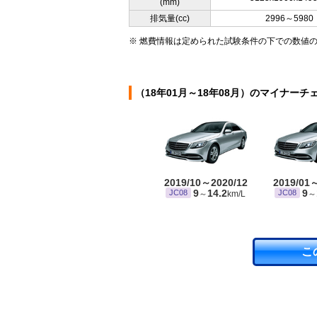
(mm)
排気量(cc)
2996～5980
※ 燃費情報は定められた試験条件の下での数値
（18年01月～18年08月）のマイナーチ
2019/10～2020/12
2019/01
9
14.2
9
JC08
JC08
～
km/L
～
こ