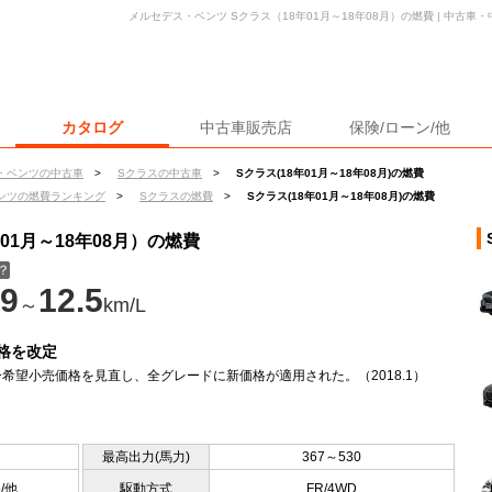
メルセデス・ベンツ Sクラス（18年01月～18年08月）の燃費 | 中古
カタログ
中古車販売店
保険/ローン/他
・ベンツの中古車
>
Sクラスの中古車
>
Sクラス(18年01月～18年08月)の燃費
ンツの燃費ランキング
>
Sクラスの燃費
>
Sクラス(18年01月～18年08月)の燃費
01月～18年08月）の燃費
？
9
12.5
～
km/L
格を改定
希望小売価格を見直し、全グレードに新価格が適用された。（2018.1）
最高出力(馬力)
367～530
5/他
駆動方式
FR/4WD