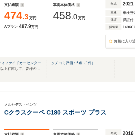
ートヒーター バックカメラ ETC2.0
2021
年式
支払総額
車両本体価格
474
458
車検整
車検
.3
.0
万円
万円
保証付
保証
487.9
A
プラン
万円
1496C
排気量
お気に入り
ティファイドカーセンター
クチコミ評価：
5
点（
1
件）
信頼の認定中古車を常時７０台以上在庫して、皆様のご来場をお待ち致しております。
メルセデス・ベンツ
Cクラスクーペ C180 スポーツ プラス
2016
年式
支払総額
車両本体価格