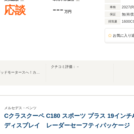
---
応談
2027(
車検
万円
無(有償
保証
1600C
排気量
お気に入り
クチコミ評価：－
輸入車～希少車等車の事ならグッドモータースへ！カスタム等も当店へ御相談下さい！
メルセデス・ベンツ
Cクラスクーペ C180 スポーツ プラス 19イ
ディスプレイ レーダーセーフティパッケージ