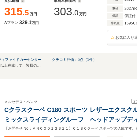
支払総額
車両本体価格
315
303
2027(
車検
.5
.0
万円
万円
保証付
保証
329.1
A
プラン
万円
1595C
排気量
お気に入り
ティファイドカーセンター
クチコミ評価：
5
点（
1
件）
信頼の認定中古車を常時７０台以上在庫して、皆様のご来場をお待ち致しております。
オ
メルセデス・ベンツ
Cクラスクーペ C180 スポーツ レザーエクス
ミックスライディングルーフ ヘッドアップデ
ティーパッケージ meコネクト エアサスペン