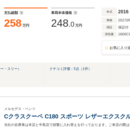
トロニック シートヒーター メモリー付パワー
スポットモニター
2016
年式
支払総額
車両本体価格
258
248
2027(
車検
.0
万円
万円
保証付
保証
1600C
排気量
お気に入り
ツー・スリー）
クチコミ評価：
5
点（
1
件）
メルセデス・ベンツ
Cクラスクーペ C180 スポーツ レザーエクス
当社の在庫車は本店と中島店で頻繁に入れ替えを行っております。ご来店の際は事前に