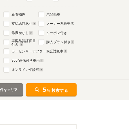
新着物件
未登録車
支払総額あり
メーカー系販売店
修復歴なし
クーポン付き
車両品質評価書
購入プラン付き
付き
カーセンサーアフター保証対象車
360
°画像付き車両
オンライン相談可
5
条件をクリア
台 検索する