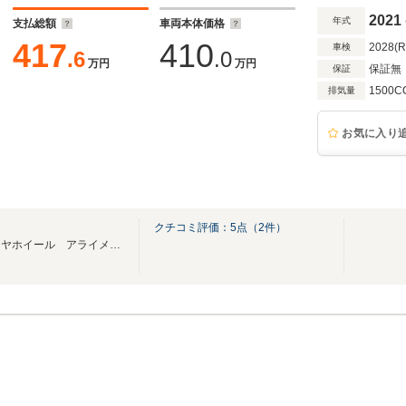
2021
年式
支払総額
車両本体価格
417
410
2028(
車検
.6
.0
万円
万円
保証無
保証
1500C
排気量
お気に入り
クチコミ評価：
5
点（
2
件）
☆車のトータルサポート☆タイヤホイール アライメント ドレスアップ 板金塗装他