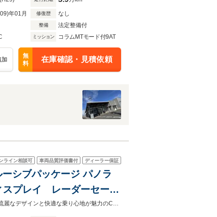
R09)年01月
なし
修復歴
法定整備付
整備
C
コラムMTモード付9AT
ミッション
無
在庫確認・見積依頼
追加
料
ンライン相談可
車両品質評価書付
ディーラー保証
クルーシブパッケージ パノラ
ィスプレイ レーダーセーフ
ション パワーシート シ
【お問合せ No：ＭＮ０００１３３２１】Ｃ１８０クーペ スポーツの入庫です。流麗なデザインと快適な乗り心地が魅力のCクラスクーペを、是非お愉しみ下さい。