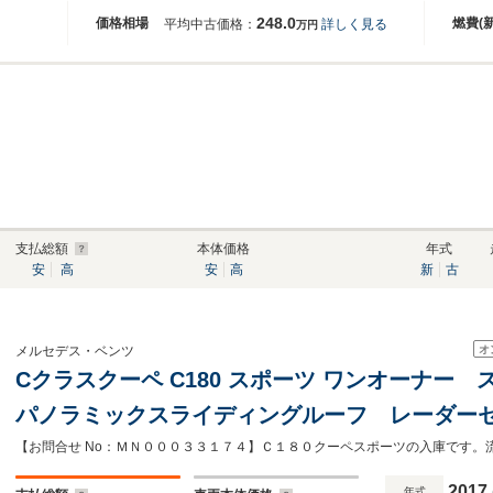
248.0
価格相場
燃費(
平均中古価格：
詳しく見る
万円
支払総額
本体価格
年式
安
高
安
高
新
古
オ
メルセデス・ベンツ
Cクラスクーペ C180 スポーツ ワンオーナ
パノラミックスライディングルーフ レーダー
meコネクト 革色クランベリーレッド レザー
ートヒーター
2017
年式