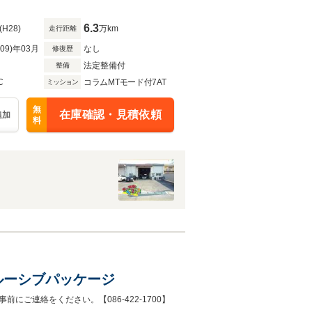
シート ETC ブラインド
6.3
(H28)
万km
走行距離
R09)年03月
なし
修復歴
法定整備付
整備
C
コラムMTモード付7AT
ミッション
無
在庫確認・見積依頼
追加
料
クルーシブパッケージ
ご連絡をください。【086-422-1700】