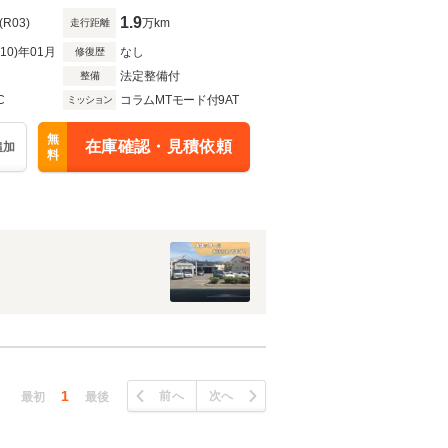
1.9
(R03)
万km
走行距離
R10)年01月
なし
修復歴
法定整備付
整備
C
コラムMTモード付9AT
ミッション
無
在庫確認・見積依頼
追加
料
1
前へ
次へ
最初
最後