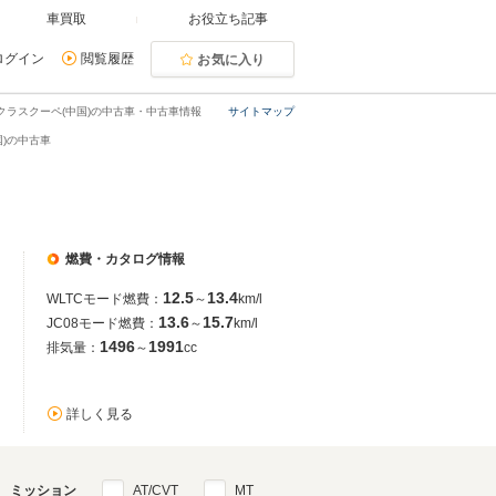
車買取
お役立ち記事
ログイン
閲覧履歴
お気に入り
クラスクーペ(中国)の中古車・中古車情報
サイトマップ
国)の中古車
燃費・カタログ情報
12.5
13.4
WLTCモード燃費：
～
km/l
13.6
15.7
JC08モード燃費：
～
km/l
1496
1991
排気量：
～
cc
詳しく見る
ミッション
AT/CVT
MT