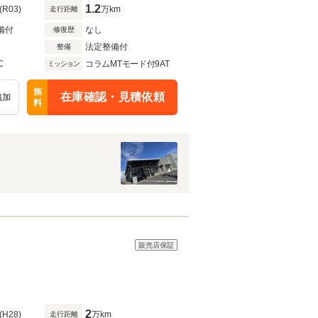
1.2
(R03)
万km
走行距離
備付
なし
修復歴
法定整備付
整備
C
コラムMTモード付9AT
ミッション
無
在庫確認・見積依頼
追加
料
販売店保証
2
(H28)
万km
走行距離