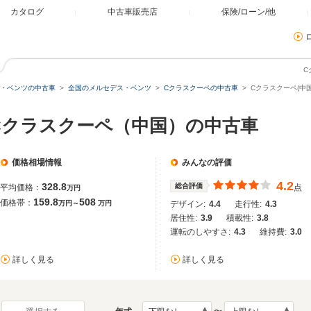
カタログ
中古車販売店
保険/ローン/他
C
・ベンツの中古車
全国のメルセデス・ベンツ
Cクラスクーペの中古車
Cクラスクーペ(中
Cクラスクーペ（中国）の中古車
価格相場情報
みんなの評価
4.2
328.8
総合評価
平均価格：
点
万円
159.8
508
価格帯：
万円～
万円
デザイン:
4.4
走行性:
4.3
居住性:
3.9
積載性:
3.8
運転のしやすさ:
4.3
維持費:
3.0
詳しく見る
詳しく見る