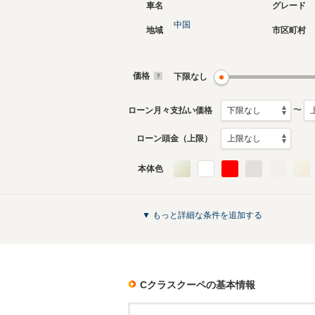
車名
グレード
中国
地域
市区町村
現行
初代
2016年3月～生産中
2011年1
生産モデ
価格
下限なし
Cクラスクーペのカタログを見る
〜
ローン月々支払い価格
ローン頭金（上限）
本体色
▼ もっと詳細な条件を追加する
Cクラスクーペ
の基本情報