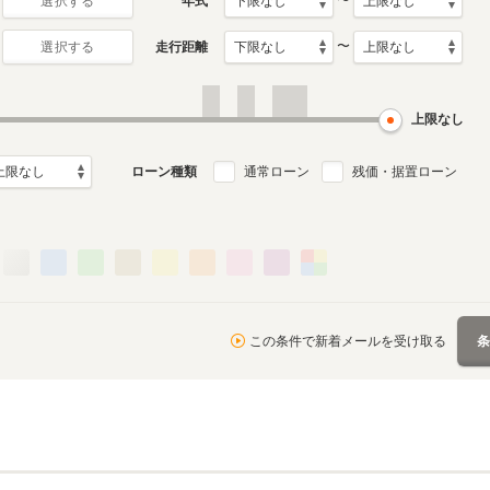
〜
年式
選択する
〜
走行距離
選択する
0月～2016年2月
ル
上限なし
ローン種類
通常ローン
残価・据置ローン
この条件で新着メールを受け取る