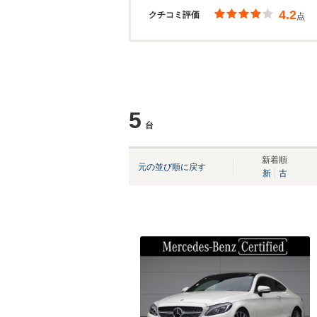
4.2
クチコミ評価
点
5
台
新着順
元の並び順に戻す
新
古