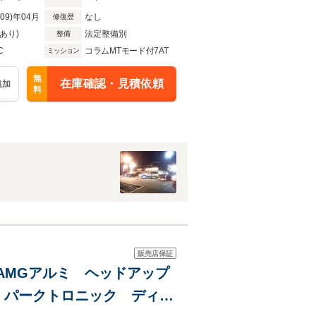
R09)年04月
なし
修復歴
あり)
法定整備別
整備
C
コラムMTモード付7AT
ミッション
無
在庫確認・見積依頼
追加
料
販売店保証
ンチAMGアルミ ヘッドアップ
 パークトロニック ディス