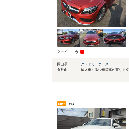
クーペ
赤
岡山県
グッドモータース
倉敷市
NEW
8/3