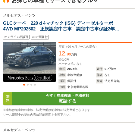
お探しの車種でリースできるクルマ
1.72m
1.64m
1.
メルセデス・ベンツ
GLCクーペ 220 d 4マチック (ISG) ディーゼルターボ
全幅
全幅
全
サイズ
4WD MP202502 正規認定中古車 認定中古車保証2年付
2.02m
1.89m～1.92m
1.
全長
全長
(全長x全幅x全高)
き 新車保証継承 弊社デモンストレーションカー 禁
4.94m～4.96m
4.72m～4.73m
4.
オンライン相談可
360°画像付
煙車 純正ドライブレコーダー パノラミックスライデ
ィングルーフ 電動シート Bluetooth 360°カメラ 全
月額（
60
ヵ月リースの場合）
方位センサー
12.
99
万円
ホイールベース
ホイールベース
ホイー
頭金
0
円
-m
-m
ボーナス払いなし
年式
2025
年
走行
0.7
万km
車検
車検整備無
修復
なし
11.7～12.7km/L
11.9～18.1km/L
9.6～10.2
保証
保証付
整備
法定整備無
└市街地:8.4～
└市街地:9.2～
└市街地:7
住所
東京都世田谷区
9.0km/L
14.3km/L
7.3km/L
WLTCモード
今すぐ在庫確認・見積依頼
└郊外:11.9～
└郊外:12.1～
└郊外:10.
無
燃費
電話する
料
12.9km/L
18.5km/L
10.5km/L
└高速道路:14.0～
└高速道路:13.4～
└高速道路:
※車検は納車時の車検、法定整備は納車時の法定整備となります。
15.2km/L
20.1km/L
12.5km/L
リース期間中の契約内容は詳細画面を参照下さい。
排気量
2924～2988cc
1992～1997cc
1991cc
メルセデス・ベンツ