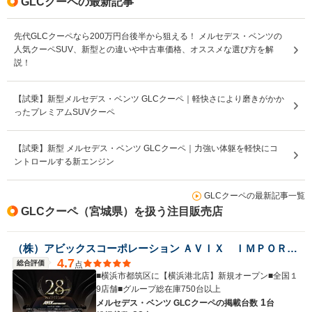
GLCクーペの最新記事
先代GLCクーペなら200万円台後半から狙える！ メルセデス・ベンツの
人気クーペSUV、新型との違いや中古車価格、オススメな選び方を解
説！
【試乗】新型メルセデス・ベンツ GLCクーペ｜軽快さにより磨きがかか
ったプレミアムSUVクーペ
【試乗】新型 メルセデス・ベンツ GLCクーペ｜力強い体躯を軽快にコ
ントロールする新エンジン
GLCクーペの最新記事一覧
GLCクーペ（宮城県）を扱う注目販売店
（株）アビックスコーポレーション ＡＶＩＸ ＩＭＰＯＲＴ 仙台東インター店
4.7
総合評価
点
■横浜市都筑区に【横浜港北店】新規オープン■全国１
9店舗■グループ総在庫750台以上
1
メルセデス・ベンツ GLCクーペの
掲載台数
台