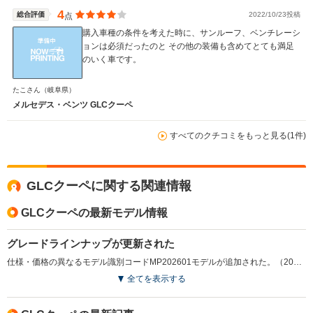
4
総合評価
2022/10/23投稿
点
購入車種の条件を考えた時に、サンルーフ、ベンチレーシ
ョンは必須だったのと その他の装備も含めてとても満足
のいく車です。
たこさん
（岐阜県）
メルセデス・ベンツ GLCクーペ
すべてのクチコミをもっと見る(1件)
GLCクーペに関する関連情報
GLCクーペの最新モデル情報
グレードラインナップが更新された
仕様・価格の異なるモデル識別コードMP202601モデルが追加された。（2025.9）
全てを表示する