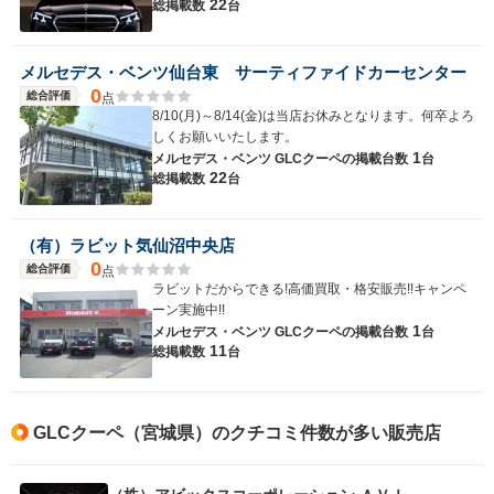
22
総掲載数
台
メルセデス・ベンツ仙台東 サーティファイドカーセンター
0
総合評価
点
8/10(月)～8/14(金)は当店お休みとなります。何卒よろ
しくお願いいたします。
1
メルセデス・ベンツ GLCクーペの
掲載台数
台
22
総掲載数
台
（有）ラビット気仙沼中央店
0
総合評価
点
ラビットだからできる!高価買取・格安販売!!キャンペ
ーン実施中!!
1
メルセデス・ベンツ GLCクーペの
掲載台数
台
11
総掲載数
台
GLCクーペ（宮城県）のクチコミ件数が多い販売店