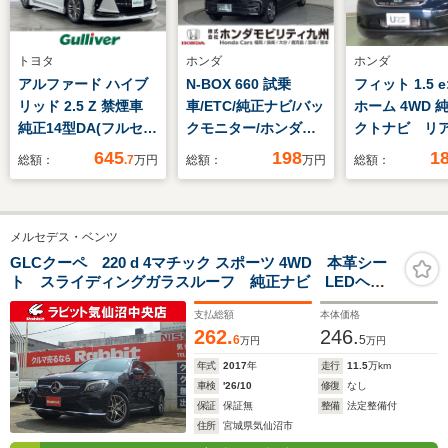
トヨタ
ホンダ
ホンダ
アルファード ハイブ
N-BOX 660 試乗
フィット 1.5 e
リッド 2.5 Z 禁煙車
車/ETC/純正ナビ/バッ
ホーム 4WD 
純正14型DA(フルセ
クモニター/ホンダセ
クトナビ リ
グ/BT) モデリスタフ
ンシング
ラ フルセグ
645
198
1
総額：
.7
万円
総額：
万円
総額：
ルエアロ シグネチャ
ンスタ 夏冬
ーイルミ トヨタセー
SET ETC
フティ 全方位モニタ
メルセデス・ベンツ
ー 前後コーナーセン
サー 両側パワスラ オ
GLCクーペ 220 d 4マチック スポーツ 4WD 本革シー
ト スライディングガラスルーフ 純正ナビ LEDヘッ
ートハイビーム
ドランプ パワーバックドア
ETC2.0 電動リアゲー
支払総額
本体価格
ト
262.
246.
6
5
万円
万円
年式
2017
年
走行
11.5
万km
車検
'26/10
修復
なし
保証
保証無
整備
法定整備付
住所
宮城県気仙沼市