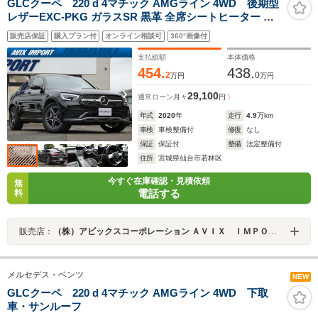
GLCクーペ 220 d 4マチック AMGライン 4WD 後期型
レザーEXC-PKG ガラスSR 黒革 全席シートヒーター ベ
ンチレーション 純正ナビ(MBUX搭載) Apple CarPlay
販売店保証
購入プラン付
オンライン相談可
360°画像付
Burmester 全周カメラ&PTS HUD&RSP マルチビーム
LED 12.3インチコックピットD エアサス 純正19AW
支払総額
本体価格
454.
438.
2
0
万円
万円
29,100
通常ローン
月々
円
年式
2020
年
走行
4.9
万km
車検
車検整備付
修復
なし
保証
保証付
整備
法定整備付
住所
宮城県仙台市若林区
今すぐ在庫確認・見積依頼
無
電話する
料
販売店：
（株）アビックスコーポレーション ＡＶＩＸ ＩＭＰＯＲＴ 仙台東インター店
メルセデス・ベンツ
NEW
GLCクーペ 220 d 4マチック AMGライン 4WD 下取
車・サンルーフ