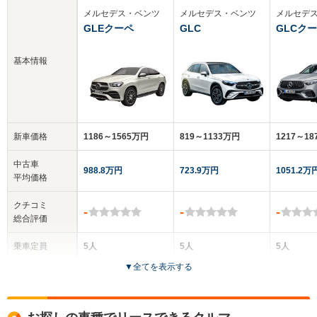
メルセデス・ベンツ
メルセデス・ベンツ
メルセデ
GLEクーペ
GLC
GLCク
基本情報
新車価格
1186～1565万円
819～1133万円
1217～1
中古車
988.8万円
723.9万円
1051.2万
平均価格
クチコミ
-
-
-
総合評価
乗車定員
5人
5人
5人
▼
全てを表示する
ドア数
5ドア
5ドア
5ドア
全高
全高
全