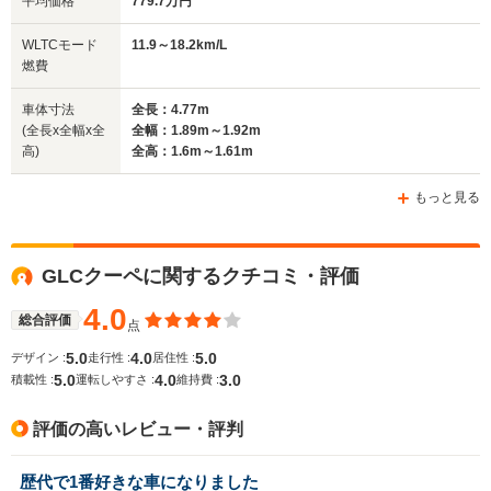
平均価格
779.7万円
WLTCモード
11.9～18.2km/L
燃費
車体寸法
全長：4.77m
(全長x全幅x全
全幅：1.89m～1.92m
高)
全高：1.6m～1.61m
もっと見る
GLCクーペに関するクチコミ・評価
4.0
総合評価
点
5.0
4.0
5.0
デザイン :
走行性 :
居住性 :
5.0
4.0
3.0
積載性 :
運転しやすさ :
維持費 :
評価の高いレビュー・評判
歴代で1番好きな車になりました