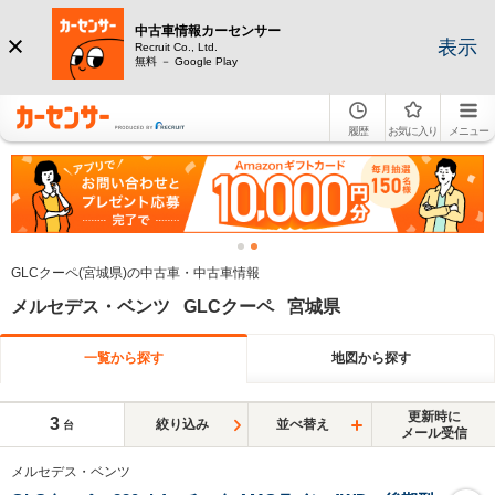
中古車情報カーセンサー
表示
Recruit Co., Ltd.
無料 － Google Play
履歴
お気に入り
メニュー
GLCクーペ(宮城県)の中古車・中古車情報
メルセデス・ベンツ GLCクーペ 宮城県
一覧から探す
地図から探す
更新時に
3
絞り込み
並べ替え
台
メール受信
メルセデス・ベンツ