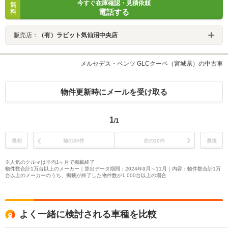
今すぐ在庫確認・見積依頼
無
電話する
料
販売店：
（有）ラビット気仙沼中央店
メルセデス・ベンツ GLCクーペ（宮城県）の中古車
物件更新時にメールを受け取る
1
/1
最初
前の30件
次の30件
最後
※人気のクルマは平均1ヶ月で掲載終了
物件数合計1万台以上のメーカー｜算出データ期間：2024年9月～11月｜内容：物件数合計1万
台以上のメーカーのうち、掲載が終了した物件数が1,000台以上の場合
よく一緒に検討される車種を比較