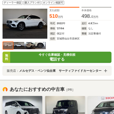
ディーラー保証
購入プラン付
オンライン相談可
支払総額
本体価格
510
498.
0
万円
万円
年式
2022
年
走行
4.8
万km
車検
'27/04
修復
なし
保証
保証付
整備
法定整備付
住所
宮城県仙台市若林区
今すぐ在庫確認・見積依頼
無
電話する
料
販売店：
メルセデス・ベンツ仙台東 サーティファイドカーセンター
あなたにおすすめの中古車
［PR］