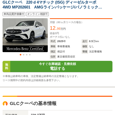
駆動方式
4WD
4WD
4WD
GLCクーペ 220 d 4マチック (ISG) ディーゼルターボ
4WD MP202601 AMGラインパッケージ/パノラミックス
ライディングルーフ/360度カメラ/運転席・助手席シート
車両品質評価書付
オンライン相談可
ヒーター/アンビエントライト64色/MBUXARナビゲーシ
ョンシステム/ドライブレコーダー/デジタルコックピット
月額（
60
ヵ月リースの場合）
ディスプレイ
12.
99
万円
頭金
0
円
ボーナス払いなし
年式
2025
年
走行
0.5
万km
車検
車検整備無
修復
なし
保証
保証付
整備
法定整備無
住所
東京都世田谷区
今すぐ在庫確認・見積依頼
無
電話する
料
※車検は納車時の車検、法定整備は納車時の法定整備となります。
リース期間中の契約内容は詳細画面を参照下さい。
GLCクーペの基本情報