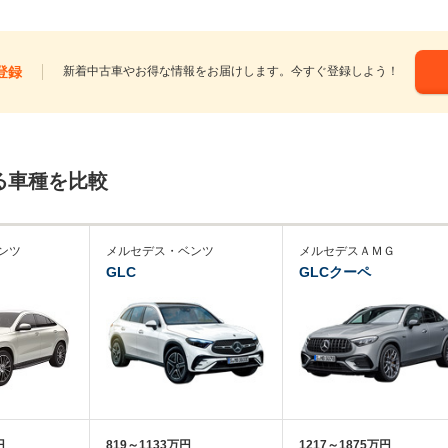
登録
新着中古車やお得な情報をお届けします。今すぐ登録しよう！
る車種を比較
ンツ
メルセデス・ベンツ
メルセデスＡＭＧ
GLC
GLCクーペ
円
819～1133万円
1217～1875万円