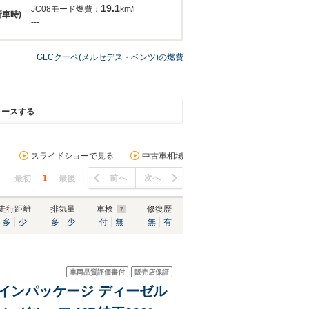
19.1
JC08モード燃費：
km/l
新車時)
---
GLCクーペ(メルセデス・ベンツ)の燃費
リースする
スライドショーで見る
中古車相場
1
前へ
次へ
最初
最後
走行距離
排気量
車検
修復歴
多
少
多
少
付
無
無
有
車両品質評価書付
販売店保証
AMGラインパッケージ ディーゼル