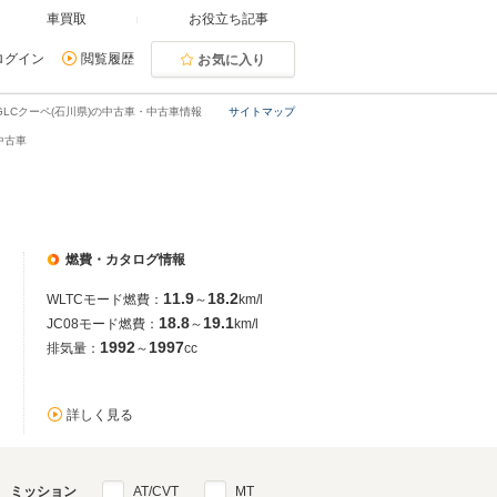
車買取
お役立ち記事
ログイン
閲覧履歴
お気に入り
GLCクーペ(石川県)の中古車・中古車情報
サイトマップ
中古車
燃費・カタログ情報
11.9
18.2
WLTCモード燃費：
～
km/l
18.8
19.1
JC08モード燃費：
～
km/l
1992
1997
排気量：
～
cc
詳しく見る
ミッション
AT/CVT
MT