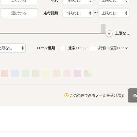
〜
年式
選択する
〜
走行距離
選択する
月～2023年10月
ル
上限なし
ローン種類
通常ローン
残価・据置ローン
この条件で新着メールを受け取る