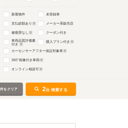
新着物件
未登録車
支払総額あり
メーカー系販売店
修復歴なし
クーポン付き
車両品質評価書
購入プラン付き
付き
カーセンサーアフター保証対象車
360
°画像付き車両
オンライン相談可
2
条件をクリア
台 検索する