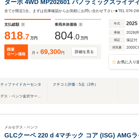
ターボ 4WD MP202601 パノラミックスライデ
後ドライブレコーダー
全てが限定1台。まずは在庫確認からお気軽にお問い合わせ下さい★TEL 076-246-
2025
年式
支払総額
車両本体価格
818
804
2028(
車検
.7
.0
万円
万円
保証付
保証
2000C
排気量
残価
69,300
詳細を見る
月々
円
ローン価格
お気に入り
ーティファイドカーセンタ
クチコミ評価：
5
点（
2
件）
認定中古車専門展示場『メルセデス・ベンツ金沢サーティファイドカーセンター』
メルセデス・ベンツ
GLCクーペ 220 d 4マチック コア (ISG) 