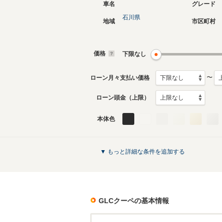
車名
グレード
石川県
地域
市区町村
現行
初代
2023年11月～生産中
2017年2
生産モデ
価格
下限なし
GLCクーペのカタログを見る
〜
ローン月々支払い価格
ローン頭金（上限）
本体色
▼ もっと詳細な条件を追加する
GLCクーペ
の基本情報