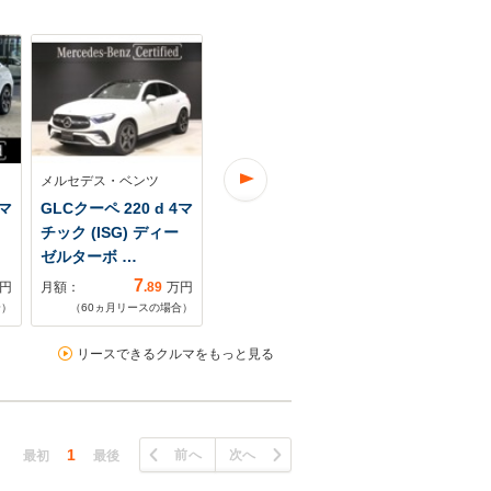
メルセデス・ベンツ
メルセデス・ベンツ
メルセデス・
4マ
GLCクーペ 220 d 4マ
GLCクーペ 220 d 4マ
GLCクーペ 2
チック (ISG) ディー
チック(ISG搭載モデ
チック AM
ゼルターボ …
ル) AMGライ…
4WD 弊社
7
8
円
月額：
.89
万円
月額：
.88
万円
月額：
合）
（
60
ヵ月リースの場合）
（
60
ヵ月リースの場合）
（
60
ヵ月リ
リースできるクルマをもっと見る
1
前へ
次へ
最初
最後