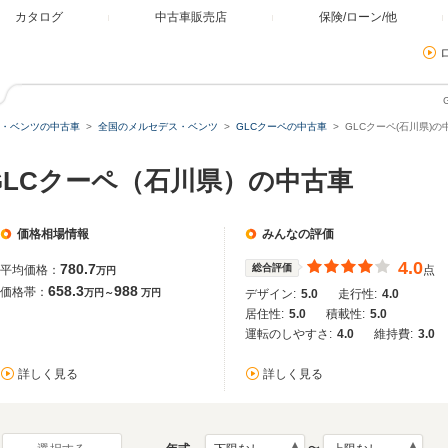
カタログ
中古車販売店
保険/ローン/他
・ベンツの中古車
全国のメルセデス・ベンツ
GLCクーペの中古車
GLCクーペ(石川県)の
GLCクーペ（石川県）の中古車
価格相場情報
みんなの評価
4.0
780.7
総合評価
平均価格：
点
万円
658.3
988
価格帯：
万円～
万円
デザイン:
5.0
走行性:
4.0
居住性:
5.0
積載性:
5.0
運転のしやすさ:
4.0
維持費:
3.0
詳しく見る
詳しく見る