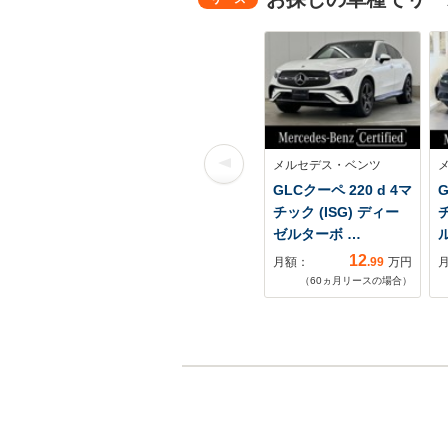
メルセデス・ベンツ
GLCクーペ 220 d 4マ
G
チック (ISG) ディー
ゼルターボ …
12
月額：
.99
万円
（
60
ヵ月リースの場合）