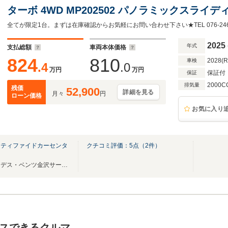
ターボ 4WD MP202502 パノラミックスライ
ド
全てが限定1台。まずは在庫確認からお気軽にお問い合わせ下さい★TEL 076-246-
2025
年式
支払総額
車両本体価格
824
810
2028(
車検
.4
.0
万円
万円
保証付
保証
2000C
排気量
残価
52,900
詳細を見る
月々
円
ローン価格
お気に入り
ーティファイドカーセンタ
クチコミ評価：
5
点（
2
件）
認定中古車専門展示場『メルセデス・ベンツ金沢サーティファイドカーセンター』
スできるクルマ