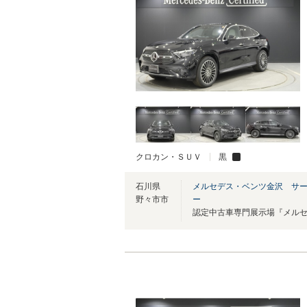
クロカン・ＳＵＶ
黒
石川県
メルセデス・ベンツ金沢 サ
野々市市
ー