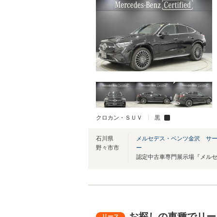
クロカン・ＳＵＶ
黒
石川県
メルセデス・ベンツ金沢 サ
野々市市
ー
お探しの車種でリー