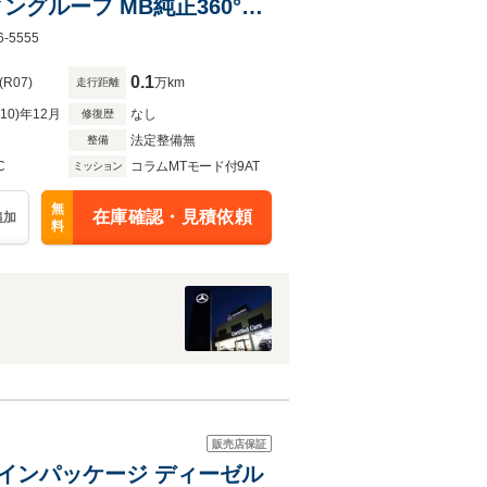
ィングルーフ MB純正360°前
5555
0.1
(R07)
万km
走行距離
R10)年12月
なし
修復歴
法定整備無
整備
C
コラムMTモード付9AT
ミッション
無
在庫確認・見積依頼
追加
料
販売店保証
AMGラインパッケージ ディーゼル