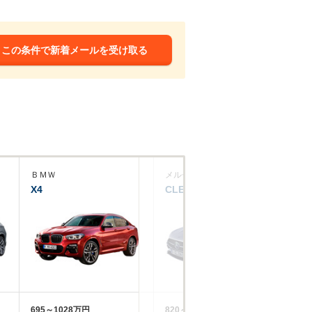
この条件で新着メールを受け取る
ＢＭＷ
メルセデス・ベンツ
メ
X4
CLEクーペ
C
695～1028万円
820～880万円
79