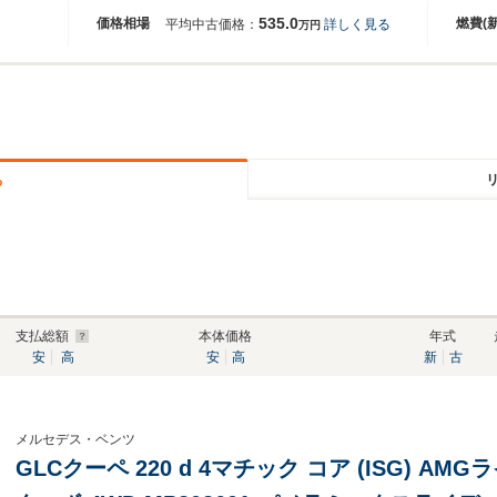
535.0
価格相場
燃費(
平均中古価格：
詳しく見る
万円
る
支払総額
本体価格
年式
安
高
安
高
新
古
メルセデス・ベンツ
GLCクーペ 220 d 4マチック コア (ISG) 