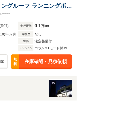
ディングルーフ ランニングボー
5555
0.1
(R07)
万km
走行距離
R10)年07月
なし
修復歴
法定整備付
整備
C
コラムMTモード付9AT
ミッション
無
在庫確認・見積依頼
追加
料