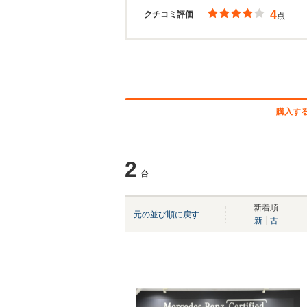
4
クチコミ評価
点
購入す
2
台
新着順
元の並び順に戻す
新
古