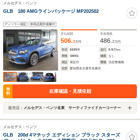
メルセデス・ベンツ
GLB 180 AMGラインパッケージ MP202502
ディーラー保証
車両品質評価書付
支払総額
本体価格
506.
486.
3
2
万円
万円
年式
2025
年
走行
0.9
万km
車検
'28/01
修復
なし
保証
保証付
整備
法定整備無
住所
愛知県名古屋市名東区
無
在庫確認・見積依頼
料
販売店：
メルセデス・ベンツ名東 サーティファイドカーコーナー
メルセデス・ベンツ
GLB 200d 4マチック エディション ブラック スターズ