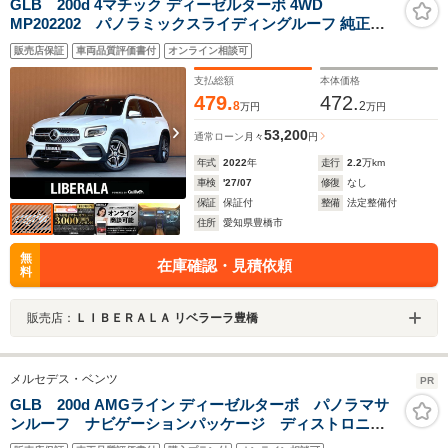
GLB 200d 4マチック ディーゼルターボ 4WD
MP202202 パノラミックスライディングルーフ 純正ナ
ビ フルセグTV Bluetooth 360度カメラ ハーフレザー シー
販売店保証
車両品質評価書付
オンライン相談可
トヒーター ACC レーンキープアシスト ブラインドスポ
ット パワーバックドア ルーフレール 純正19インチAW
支払総額
本体価格
ETC
479.
472.
8
2
万円
万円
53,200
通常ローン
月々
円
年式
2022
年
走行
2.2
万km
車検
'27/07
修復
なし
保証
保証付
整備
法定整備付
住所
愛知県豊橋市
無
在庫確認・見積依頼
料
販売店：
ＬＩＢＥＲＡＬＡ リベラーラ豊橋
メルセデス・ベンツ
PR
GLB 200d AMGライン ディーゼルターボ パノラマサ
ンルーフ ナビゲーションパッケージ ディストロニッ
クプラス 全周囲カメラ 前後クリアランスソナー 地