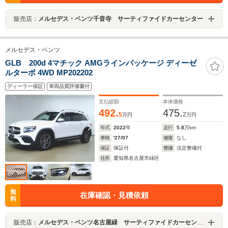
販売店：
メルセデス・ベンツ千音寺 サーティファイドカーセンター
メルセデス・ベンツ
GLB 200d 4マチック AMGラインパッケージ ディーゼ
ルターボ 4WD MP202202
ディーラー保証
車両品質評価書付
支払総額
本体価格
492.
475.
5
2
万円
万円
年式
2022
年
走行
5.8
万km
車検
'27/07
修復
なし
保証
保証付
整備
法定整備付
住所
愛知県名古屋市緑区
無
在庫確認・見積依頼
料
販売店：
メルセデス・ベンツ名古屋緑 サーティファイドカーセンター