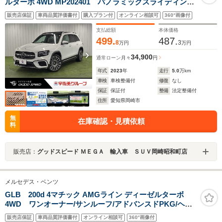
ルターボ 4WD MP202401 パノラミックスライディング
ルーフ/後期モデル/OP20インチアルミ/電動リアゲート/ブ
販売店保証
車両品質評価書付
購入プラン付
オンライン相談可
360°画像付
ラインドスポットモニター/アダプティブクルーズコント
ロール/全方位カメラ/シートヒーター/パドルシフト/パワ
支払総額
本体価格
ーシート/ETC
499.
487.
8
3
万円
万円
34,900
通常ローン
月々
円
年式
2023
年
走行
5.0
万km
車検
車検整備付
修復
なし
保証
保証付
整備
法定整備付
住所
愛知県岡崎市
無
在庫確認・見積依頼
料
販売店：
グッドスピード ＭＥＧＡ 輸入車 ＳＵＶ岡崎昭和町店
メルセデス・ベンツ
GLB 200d 4マチック AMGライン ディーゼルターボ
4WD ワンオーナー/サンルーフ/アドバンスドPKG/ヘッ
ドアップディスプレイ/アンビエントライト/フルセグTV/
販売店保証
車両品質評価書付
オンライン相談可
360°画像付