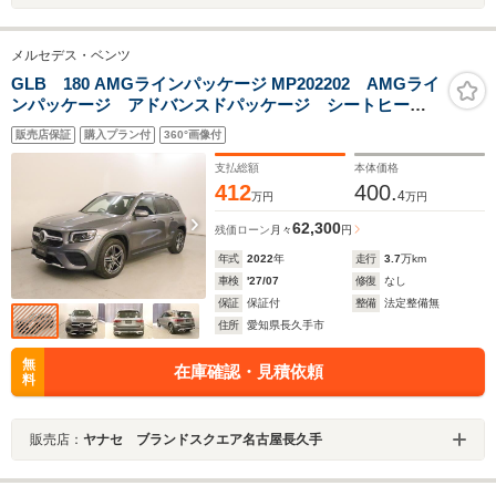
メルセデス・ベンツ
GLB 180 AMGラインパッケージ MP202202 AMGライ
ンパッケージ アドバンスドパッケージ シートヒータ
ー 3列シート トランクスルー コネクテッド機能 ナ
販売店保証
購入プラン付
360°画像付
ビ 音楽プレーヤー接続 Bluetooth接続 TV ETC
LEDヘッドライト
支払総額
本体価格
412
400.
4
万円
万円
62,300
残価ローン
月々
円
年式
2022
年
走行
3.7
万km
車検
'27/07
修復
なし
保証
保証付
整備
法定整備無
住所
愛知県長久手市
無
在庫確認・見積依頼
料
販売店：
ヤナセ ブランドスクエア名古屋長久手