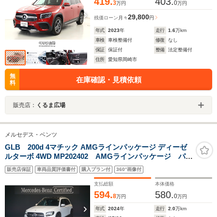
419.
403.
3
0
万円
万円
29,800
残価ローン
月々
円
年式
2023
年
走行
1.6
万km
車検
車検整備付
修復
なし
保証
保証付
整備
法定整備付
住所
愛知県岡崎市
無
在庫確認・見積依頼
料
販売店：
くるま広場
メルセデス・ベンツ
GLB 200d 4マチック AMGラインパッケージ ディーゼ
ルターボ 4WD MP202402 AMGラインパッケージ パノ
ラミックスライディングルーフ ダプティブダンピング
販売店保証
車両品質評価書付
購入プラン付
360°画像付
システム付サスペンション AMGスタイリングパッケー
ジ マルチビームLEDヘッドライト
支払総額
本体価格
594.
580.
8
0
万円
万円
年式
2024
年
走行
2.0
万km