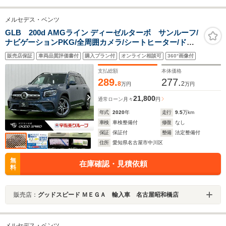
メルセデス・ベンツ
GLB 200d AMGライン ディーゼルターボ サンルーフ/
ナビゲーションPKG/全周囲カメラ/シートヒーター/ドラ
イブレコーダー/レーダークルーズ/ブラインドスポット/ク
販売店保証
車両品質評価書付
購入プラン付
オンライン相談可
360°画像付
リアランスソナー/電動リアゲート/シートヒーター/シート
メモリ/ルーフレール/純正アルミ/
支払総額
本体価格
289.
277.
8
2
万円
万円
21,800
通常ローン
月々
円
年式
2020
年
走行
9.5
万km
車検
車検整備付
修復
なし
保証
保証付
整備
法定整備付
住所
愛知県名古屋市中川区
無
在庫確認・見積依頼
料
販売店：
グッドスピード ＭＥＧＡ 輸入車 名古屋昭和橋店
メルセデス・ベンツ