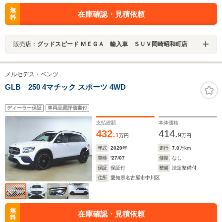
無
在庫確認・見積依頼
料
販売店：
グッドスピード ＭＥＧＡ 輸入車 ＳＵＶ岡崎昭和町店
メルセデス・ベンツ
GLB 250 4マチック スポーツ 4WD
ディーラー保証
車両品質評価書付
支払総額
本体価格
432.
414.
1
9
万円
万円
年式
2020
年
走行
7.0
万km
車検
'27/07
修復
なし
保証
保証付
整備
法定整備付
住所
愛知県名古屋市中川区
無
在庫確認・見積依頼
料