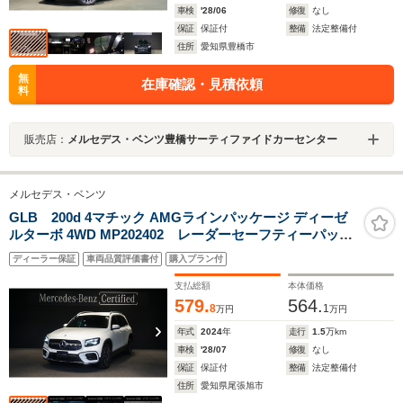
車検
'28/06
修復
なし
保証
保証付
整備
法定整備付
住所
愛知県豊橋市
無
在庫確認・見積依頼
料
販売店：
メルセデス・ベンツ豊橋サーティファイドカーセンター
メルセデス・ベンツ
GLB 200d 4マチック AMGラインパッケージ ディーゼ
ルターボ 4WD MP202402 レーダーセーフティーパッケ
ージ 360°カメラ メモリー付パワーシート シートヒ
ディーラー保証
車両品質評価書付
購入プラン付
ーター マルチビームLEDヘッドライト 20インチAMG
アルミホイール スポーティーエンジンサウンド
支払総額
本体価格
579.
564.
8
1
万円
万円
年式
2024
年
走行
1.5
万km
車検
'28/07
修復
なし
保証
保証付
整備
法定整備付
住所
愛知県尾張旭市