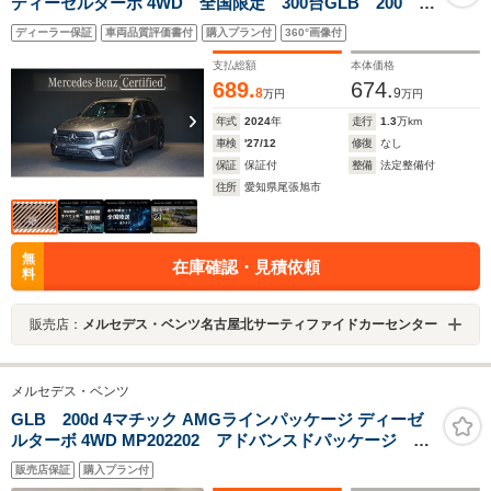
ディーゼルターボ 4WD 全国限定 300台GLB 200
d Edition Black Stars Burmesterサラウンドシス
ディーラー保証
車両品質評価書付
購入プラン付
360°画像付
テム バヒアブラウン/ブラック内装 ブラウンオープン
ポアウッドトリム
支払総額
本体価格
689.
674.
8
9
万円
万円
年式
2024
年
走行
1.3
万km
車検
'27/12
修復
なし
保証
保証付
整備
法定整備付
住所
愛知県尾張旭市
無
在庫確認・見積依頼
料
販売店：
メルセデス・ベンツ名古屋北サーティファイドカーセンター
メルセデス・ベンツ
GLB 200d 4マチック AMGラインパッケージ ディーゼ
ルターボ 4WD MP202202 アドバンスドパッケージ シ
ートヒーター 3列シート トランクスルー フロアマッ
販売店保証
購入プラン付
ト コネクテッド機能 ナビ 音楽プレーヤー接続