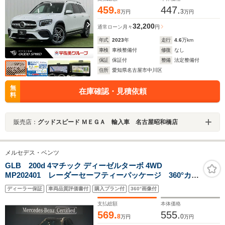
ト/純正アルミ/
459.
447.
8
3
万円
万円
32,200
通常ローン
月々
円
年式
2023
年
走行
4.6
万km
車検
車検整備付
修復
なし
保証
保証付
整備
法定整備付
住所
愛知県名古屋市中川区
無
在庫確認・見積依頼
料
販売店：
グッドスピード ＭＥＧＡ 輸入車 名古屋昭和橋店
メルセデス・ベンツ
GLB 200d 4マチック ディーゼルターボ 4WD
MP202401 レーダーセーフティーパッケージ 360°カメ
ラ メモリー付きパワーシート シートヒーター
ディーラー保証
車両品質評価書付
購入プラン付
360°画像付
MBUXナビゲーションプレミアム フットトランクオー
プナー LEDハイパフォーマンスヘッドライト
支払総額
本体価格
569.
555.
8
0
万円
万円