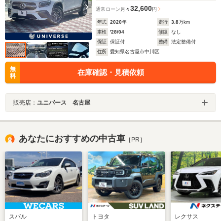
32,600
通常ローン
月々
円
年式
2020
年
走行
3.8
万km
車検
'28/04
修復
なし
保証
保証付
整備
法定整備付
住所
愛知県名古屋市中川区
無
在庫確認・見積依頼
料
販売店：
ユニバース 名古屋
あなたにおすすめの中古車
［PR］
スバル
トヨタ
レクサス