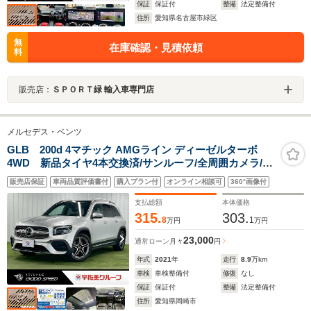
保証
保証付
整備
法定整備付
住所
愛知県名古屋市緑区
無
在庫確認・見積依頼
料
販売店：
ＳＰＯＲＴ緑 輸入車専門店
メルセデス・ベンツ
GLB 200d 4マチック AMGライン ディーゼルターボ
4WD 新品タイヤ4本交換済/サンルーフ/全周囲カメラ/レ
ザーEXP/本革シート/ド/ブラインドスポットモニター/電
販売店保証
車両品質評価書付
購入プラン付
オンライン相談可
360°画像付
動リアゲート/パワーシート/シートヒーター/シートメモリ
ー/ETC2.0/デジタルインナーミラー/LEDヘッドライト
支払総額
本体価格
315.
303.
8
1
万円
万円
23,000
通常ローン
月々
円
年式
2021
年
走行
8.9
万km
車検
車検整備付
修復
なし
保証
保証付
整備
法定整備付
住所
愛知県岡崎市