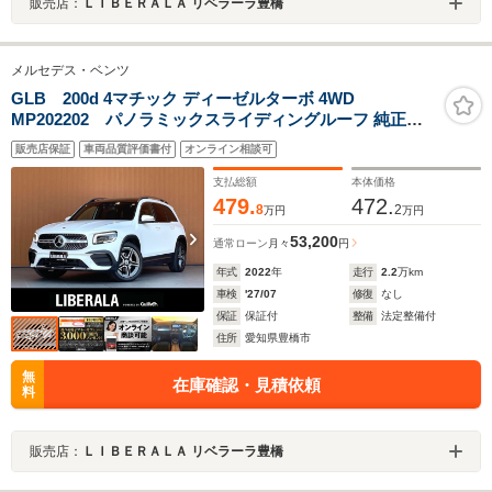
販売店：
ＬＩＢＥＲＡＬＡ リベラーラ豊橋
メルセデス・ベンツ
GLB 200d 4マチック ディーゼルターボ 4WD
MP202202 パノラミックスライディングルーフ 純正ナ
ビ フルセグTV Bluetooth 360度カメラ ハーフレザー シー
販売店保証
車両品質評価書付
オンライン相談可
トヒーター ACC レーンキープアシスト ブラインドスポ
ット パワーバックドア ルーフレール 純正19インチAW
支払総額
本体価格
ETC
479.
472.
8
2
万円
万円
53,200
通常ローン
月々
円
年式
2022
年
走行
2.2
万km
車検
'27/07
修復
なし
保証
保証付
整備
法定整備付
住所
愛知県豊橋市
無
在庫確認・見積依頼
料
販売店：
ＬＩＢＥＲＡＬＡ リベラーラ豊橋