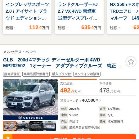
インプレッサスポーツ
ランドクルーザーFJ
NX 350h F
2.0 i アイサイト プラ
2.7 VX 4WD 禁煙車
TRDエアロ 
ウド エディション
12型ディスプレイ
マルーフ 14
4WD 純正 SDナビ/衝
4WD 全周囲カメ
カーナビ 全
112
635
6
総額：
.9
万円
総額：
.9
万円
総額：
突安全装置/車線逸脱
ラ 衝突軽減 合皮シ
ラ デジタル
防止支援システム/ド
ート パワーシート
ミラー 電動
ライブレコーダー 前
コーナーセンサー
ト 衝突軽減
メルセデス・ベンツ
後/ヘッドランプ
LEDヘッド ルーフレ
ーダークルー
HID/USBジャッ
ール ETC2.0 純正
ンキープ ク
GLB 200d 4マチック ディーゼルターボ 4WD
MP202502 1オーナー アダプティブクルーズ 純正ナ
ク/Bluetooth接
18インチAW オート
スソナー 禁
ビ 全周囲カメラ シートヒーター パワーシート 電
続/ETC/EBD付ABS/横
ハイビーム 車線逸脱
眼LEDヘッド
販売店保証
車両品質評価書付
購入プラン付
オンライン相談可
動リアゲート LEDヘッドランプ Bluetooth接続 純正
滑り防止装置
警報
20インチAW キーレスゴー ETC 禁煙
支払総額
本体価格
492.
478.
9
5
万円
万円
40,500
通常ローン
月々
円
年式
2025
年
走行
4.0
万km
車検
'28/02
修復
なし
保証
保証付
整備
法定整備付
住所
愛知県名古屋市中川区
無