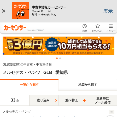
中古車情報カーセンサー
表示
Recruit Co., Ltd.
無料 － Google Play
履歴
お気に入り
メニュー
GLB(愛知県)の中古車・中古車情報
メルセデス・ベンツ GLB 愛知県
一覧から探す
地図から探す
更新時に
33
絞り込み
並べ替え
台
メール受信
メルセデス・ベンツ
PR