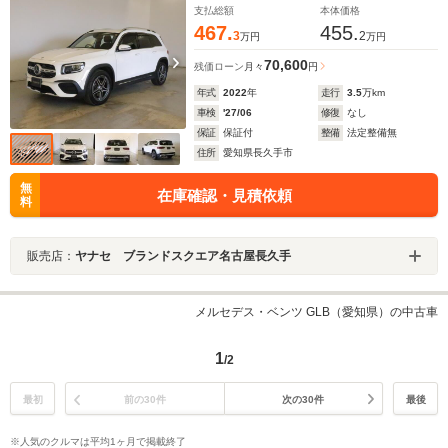
Bluetooth接続 TV ETC LEDヘッドライト 電動リア
支払総額
本体価格
ゲート
467.
455.
3
2
万円
万円
70,600
残価ローン
月々
円
年式
2022
年
走行
3.5
万km
車検
'27/06
修復
なし
保証
保証付
整備
法定整備無
住所
愛知県長久手市
無
在庫確認・見積依頼
料
販売店：
ヤナセ ブランドスクエア名古屋長久手
メルセデス・ベンツ GLB（愛知県）の中古車
1
/2
最初
前の30件
次の30件
最後
※人気のクルマは平均1ヶ月で掲載終了