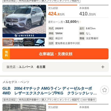
販売店保証
車両品質評価書付
購入プラン付
オンライン相談可
デジTV レーンキーピングアシスト LEDヘッド 前席
シートヒーター 前席パワーシート
支払総額
本体価格
424.
410.
9
3
万円
万円
32,600
通常ローン
月々
円
年式
2020
年
走行
3.8
万km
車検
'28/04
修復
なし
保証
保証付
整備
法定整備付
住所
愛知県名古屋市中川区
無
在庫確認・見積依頼
料
販売店：
ユニバース 名古屋
メルセデス・ベンツ
GLB 200d 4マチック AMGライン ディーゼルターボ
4WD レザーエクスクルーシブPKG クラシックレッ
ド ブラックツートーンレザーシート レ-ダ-セーフティ
販売店保証
車両品質評価書付
購入プラン付
オンライン相談可
360°画像付
PKG アクティブディスタンスアシストディストロニッ
ク アクティブブレーキアシスト アドバンスドPKG
支払総額
本体価格