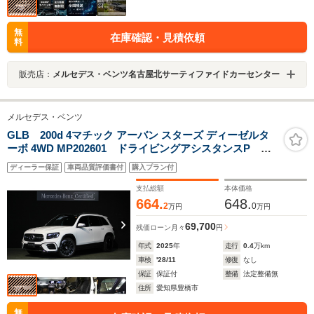
無
在庫確認・見積依頼
料
販売店：
メルセデス・ベンツ名古屋北サーティファイドカーセンター
メルセデス・ベンツ
GLB 200d 4マチック アーバン スターズ ディーゼルタ
ーボ 4WD MP202601 ドライビングアシスタンスP パ
ノラミックS/R AMG20インチAW スポーティーエンジ
ディーラー保証
車両品質評価書付
購入プラン付
ンサウンド オフロードエンジニアリングP AMGライ
ン アンビエントライト 360°カメラ プライバシーガ
支払総額
本体価格
ラス
664.
648.
2
0
万円
万円
69,700
残価ローン
月々
円
年式
2025
年
走行
0.4
万km
車検
'28/11
修復
なし
保証
保証付
整備
法定整備無
住所
愛知県豊橋市
無