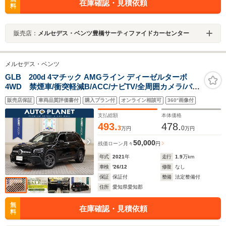
在庫確認・見積依頼
料
販売店：
メルセデス・ベンツ豊橋サーティファイドカーセンター
メルセデス・ベンツ
GLB 200d 4マチック AMGライン ディーゼルターボ
4WD 禁煙車/衝突軽減B/ACC/ナビTV/全周囲カメラ/パワ
ーテールゲート/ハーフ革シート/シートヒーター/パワーシ
販売店保証
車両品質評価書付
購入プラン付
オンライン相談可
360°画像付
ート/LEDヘッドライト/スマートキー/アルミペダル/パド
ルシフト/アルミ/
支払総額
本体価格
493.
478.
3
0
万円
万円
50,000
残価ローン
月々
円
年式
2021
年
走行
1.9
万km
車検
'26/12
修復
なし
保証
保証付
整備
法定整備付
住所
愛知県愛知郡
無
在庫確認・見積依頼
料