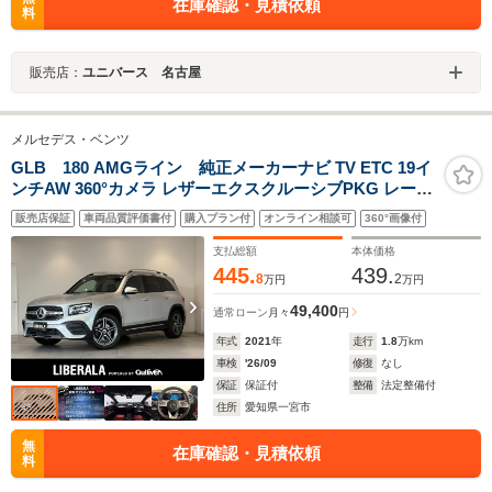
在庫確認・見積依頼
料
販売店：
ユニバース 名古屋
メルセデス・ベンツ
GLB 180 AMGライン 純正メーカーナビ TV ETC 19イ
ンチAW 360°カメラ レザーエクスクルーシブPKG レーダ
ーセーフティPKG ワイヤレス充電 F・Rセンサー 純正OP
販売店保証
車両品質評価書付
購入プラン付
オンライン相談可
360°画像付
ツートンレザーシート(レッド×ブラック) シートメモリー
パワーシート
支払総額
本体価格
445.
439.
8
2
万円
万円
49,400
通常ローン
月々
円
年式
2021
年
走行
1.8
万km
車検
'26/09
修復
なし
保証
保証付
整備
法定整備付
住所
愛知県一宮市
無
在庫確認・見積依頼
料