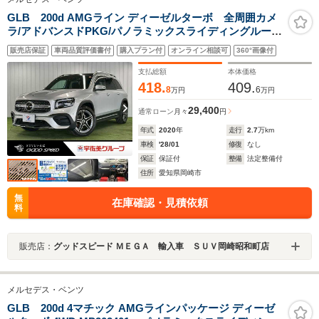
GLB 200d AMGライン ディーゼルターボ 全周囲カメ
ラ/アドバンスドPKG/パノラミックスライディングルー
フ/レザーエクスクルーシブPKG/ナビゲーションPKG/赤
販売店保証
車両品質評価書付
購入プラン付
オンライン相談可
360°画像付
黒ツートンレザー/ヘッドアップディスプレイ/ブラインド
スポットモニター/電動リアゲート/
支払総額
本体価格
418.
409.
8
6
万円
万円
29,400
通常ローン
月々
円
年式
2020
年
走行
2.7
万km
車検
'28/01
修復
なし
保証
保証付
整備
法定整備付
住所
愛知県岡崎市
無
在庫確認・見積依頼
料
販売店：
グッドスピード ＭＥＧＡ 輸入車 ＳＵＶ岡崎昭和町店
メルセデス・ベンツ
GLB 200d 4マチック AMGラインパッケージ ディーゼ