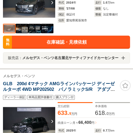
年式
2024
年
走行
1.0
万km
車検
'27/08
修復
なし
保証
保証付
整備
法定整備付
住所
愛知県尾張旭市
無
在庫確認・見積依頼
料
販売店：
メルセデス・ベンツ名古屋北サーティファイドカーセンター
メルセデス・ベンツ
GLB 200d 4マチック AMGラインパッケージ ディーゼ
ルターボ 4WD MP202502 パノラミックS/R アダプテ
ィブハイビームアシスト・プラス カーボンルックイン
ディーラー保証
車両品質評価書付
購入プラン付
テリアトリム 本革巻きスポーツステアリング スポー
ティーエンジンサウンド マルチビームLEDヘッドライ
支払総額
本体価格
ト
633.
618.
9
0
万円
万円
66,400
残価ローン
月々
円
年式
2025
年
走行
0.7
万km