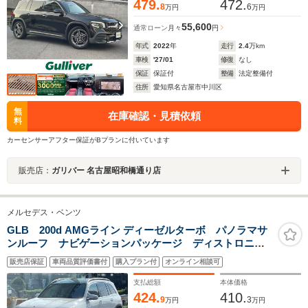
479.
472.
8
6
万円
万円
55,600
通常ローン
月々
円
年式
2022
年
走行
2.4
万km
車検
'27/01
修復
なし
保証
保証付
整備
法定整備付
住所
愛知県名古屋市中川区
無
在庫確認・見積依頼
料
カーセンサーアフター保証がBプランに付いています
販売店：
ガリバー 名古屋昭和橋通り店
メルセデス・ベンツ
GLB 200d AMGライン ディーゼルターボ パノラマサ
ンルーフ ナビゲーションパッケージ ディストロニッ
クプラス 全周囲カメラ 前後クリアランスソナー 地
販売店保証
車両品質評価書付
購入プラン付
オンライン相談可
デジTV レーンキーピングアシスト LEDヘッド 前席
シートヒーター 前席パワーシート
支払総額
本体価格
424.
410.
9
3
万円
万円