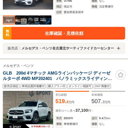
車検
'27/06
修復
なし
保証
保証付
整備
法定整備付
住所
愛知県尾張旭市
無
在庫確認・見積依頼
料
販売店：
メルセデス・ベンツ名古屋北サーティファイドカーセンター
メルセデス・ベンツ
GLB 200d 4マチック AMGラインパッケージ ディーゼ
ルターボ 4WD MP202401 パノラミックスライディング
ルーフ/ブルメスターサウンド/レザーエクスクルーシブパ
販売店保証
車両品質評価書付
購入プラン付
オンライン相談可
360°画像付
ッケージ/ヘッドアップディスプレイ/電動リアゲート/シー
トヒーター/ブラインドスポットモニター/全周囲カメラ
支払総額
本体価格
519.
507.
8
3
万円
万円
37,100
通常ローン
月々
円
年式
2023
年
走行
5.4
万km
車検
車検整備付
修復
なし