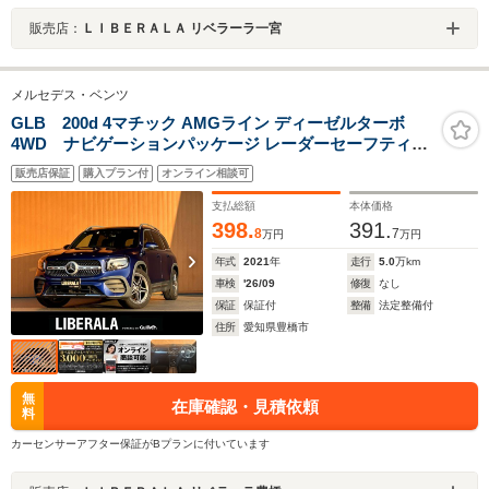
販売店：
ＬＩＢＥＲＡＬＡ リベラーラ一宮
メルセデス・ベンツ
GLB 200d 4マチック AMGライン ディーゼルターボ
4WD ナビゲーションパッケージ レーダーセーフティパ
ッケージ アクティブブラインドスポットアシスト パノラ
販売店保証
購入プラン付
オンライン相談可
ミックススライディングルーフ LEDヘッドライト 全方位
カメラ パドルシフト純正19インチAW ETC2.0
支払総額
本体価格
398.
391.
8
7
万円
万円
年式
2021
年
走行
5.0
万km
車検
'26/09
修復
なし
保証
保証付
整備
法定整備付
住所
愛知県豊橋市
無
在庫確認・見積依頼
料
カーセンサーアフター保証がBプランに付いています