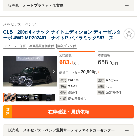
販売店：
オートプラネット名古屋
メルセデス・ベンツ
GLB 200d 4マチック ナイトエディション ディーゼルタ
ーボ 4WD MP202401 ナイトP パノラミックS/R スタ
ーパターンインテリアトリム アドバンスドサウンドシ
ディーラー保証
車両品質評価書付
購入プラン付
ステム AMGラインP 本革巻スポーツステアリング
ARナビ スポーティーエンジンサウンド AMG20インチ
支払総額
本体価格
AW プライバシーガラス
683.
668.
1
0
万円
万円
70,500
残価ローン
月々
円
年式
2024
年
走行
0.8
万km
車検
'27/03
修復
なし
保証
保証付
整備
法定整備付
住所
愛知県豊橋市
無
在庫確認・見積依頼
料
販売店：
メルセデス・ベンツ豊橋サーティファイドカーセンター