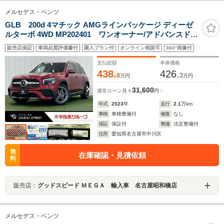
メルセデス・ベンツ
GLB 200d 4マチック AMGラインパッケージ ディーゼ
ルターボ 4WD MP202401 ワンオーナー/アドバンスド
PKG/全周囲カメラ/ヘッドアップディスプレイ/レーダー
販売店保証
車両品質評価書付
購入プラン付
オンライン相談可
360°画像付
クルーズ/ブラインドスポット/シートヒーター/電動リアゲ
ート/アンビエントライト/ドライブレコーダー/パドルシフ
支払総額
本体価格
ト/純正アルミ/
438.
426.
8
3
万円
万円
31,600
通常ローン
月々
円
年式
2023
年
走行
2.1
万km
車検
車検整備付
修復
なし
保証
保証付
整備
法定整備付
住所
愛知県名古屋市中川区
無
在庫確認・見積依頼
料
販売店：
グッドスピード ＭＥＧＡ 輸入車 名古屋昭和橋店
メルセデス・ベンツ