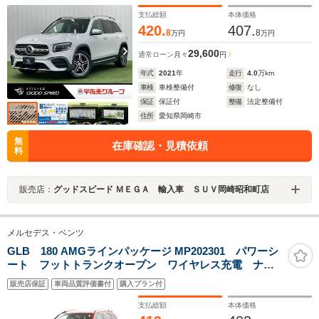
全周囲カメラ/シートヒーター/シートメモリ/パドルシフ
ト/ワイヤレス充電/ドライブレコーダー/純正アルミ/
支払総額
本体価格
420.
407.
8
8
万円
万円
29,600
通常ローン
月々
円
年式
2021
年
走行
4.0
万km
車検
車検整備付
修復
なし
保証
保証付
整備
法定整備付
住所
愛知県岡崎市
無
在庫確認・見積依頼
料
販売店：
グッドスピード ＭＥＧＡ 輸入車 ＳＵＶ岡崎昭和町店
メルセデス・ベンツ
GLB 180 AMGラインパッケージ MP202301 パワーシ
ート フットトランクオープン ワイヤレス充電 ナ
ビ CarPlay アラウンドビューカメラ 純正ドラレコ
販売店保証
車両品質評価書付
購入プラン付
支払総額
本体価格