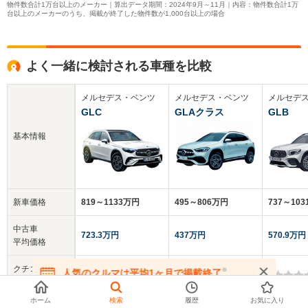
物件数合計1万台以上のメーカー｜算出データ期間：2024年9月～11月｜内容：物件数合計1万
台以上のメーカーのうち、掲載が終了した物件数が1,000台以上の場合
よく一緒に検討される車種を比較
メルセデス・ベンツ
メルセデス・ベンツ
メルセデ
GLC
GLAクラス
GLB
基本情報
新車価格
819～1133万円
495～806万円
737～10
中古車
723.3万円
437万円
570.9万円
平均価格
クチコミ
※
人気のクルマは平均1ヶ月で掲載終了
-
5.0
-
総合評価
在庫が無くなる前にお問い合わせください
ホーム
検索
履歴
お気に入り