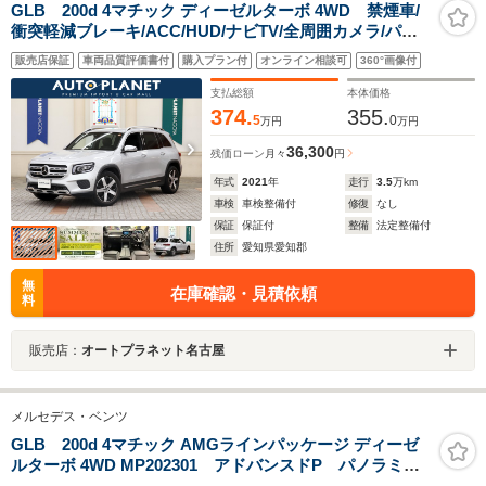
GLB 200d 4マチック ディーゼルターボ 4WD 禁煙車/
衝突軽減ブレーキ/ACC/HUD/ナビTV/全周囲カメラ/パワ
ーテールゲート/LEDヘッドライト/ハーフ革シート/シート
販売店保証
車両品質評価書付
購入プラン付
オンライン相談可
360°画像付
ヒーター/スマートキー/クリアランスソナー/3列シート7人
乗り/
支払総額
本体価格
374.
355.
5
0
万円
万円
36,300
残価ローン
月々
円
年式
2021
年
走行
3.5
万km
車検
車検整備付
修復
なし
保証
保証付
整備
法定整備付
住所
愛知県愛知郡
無
在庫確認・見積依頼
料
販売店：
オートプラネット名古屋
メルセデス・ベンツ
GLB 200d 4マチック AMGラインパッケージ ディーゼ
ルターボ 4WD MP202301 アドバンスドP パノラミッ
クS/R ヘッドアップディスプレイ ブランドロゴプロジ