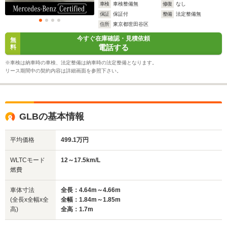
車検
車検整備無
修復
なし
保証
保証付
整備
法定整備無
住所
東京都世田谷区
今すぐ在庫確認・見積依頼
無
電話する
料
※車検は納車時の車検、法定整備は納車時の法定整備となります。
リース期間中の契約内容は詳細画面を参照下さい。
GLBの基本情報
平均価格
499.1万円
WLTCモード
12～17.5km/L
燃費
車体寸法
全長：4.64m～4.66m
(全長x全幅x全
全幅：1.84m～1.85m
高)
全高：1.7m