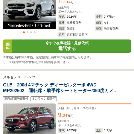
10.
ホイールベース
ホイールベース
ホイー
14
万円
-m
-m
頭金
0
円
ボーナス払いなし
年式
2024
年
走行
0.7
万km
11.9～18.1km/L
14.0～16.5km/L
11.0～11.
車検
車検整備無
修復
なし
└市街地:9.2～
└市街地:10.6～
└市街地:7
保証
保証付
整備
法定整備無
14.3km/L
12.8km/L
8.5km/L
WLTCモード
住所
東京都世田谷区
└郊外:12.1～
└郊外:14.3～
└郊外:11.
燃費
18.5km/L
16.5km/L
11.6km/L
今すぐ在庫確認・見積依頼
無
電話する
料
└高速道路:13.4～
└高速道路:15.8～
└高速道路:
20.1km/L
19.0km/L
13.3km/L
※車検は納車時の車検、法定整備は納車時の法定整備となります。
リース期間中の契約内容は詳細画面を参照下さい。
排気量
1992～1997cc
1331～1949cc
1991cc
メルセデス・ベンツ
駆動方式
4WD
4WD、FF
4WD
GLB 200d 4マチック ディーゼルターボ 4WD
MP202502 運転席・助手席シートヒーター/360度カメラ/
デジタルコックピットディスプレイ/アクティブパーキン
車両品質評価書付
オンライン相談可
グアシスト/ドライビングアシスタンスパッケージ/アンビ
エントライト64色/純正ドライブレコーダー
月額（
60
ヵ月リースの場合）
9.
34
万円
頭金
0
円
ボーナス払いなし
年式
2025
年
走行
0.2
万km