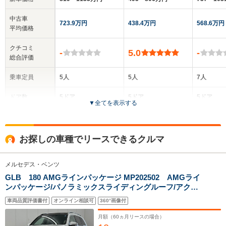
中古車
723.9万円
438.4万円
568.6万円
平均価格
クチコミ
-
5.0
-
総合評価
乗車定員
5人
5人
7人
ドア数
5ドア
5ドア
5ドア
▼
全てを表示する
全高
全高
全
1.64m
1.61m～1.62m
1.
お探しの車種でリースできるクルマ
メルセデス・ベンツ
全幅
全幅
全
サイズ
1.89m～1.92m
1.84m～1.85m
1.
GLB 180 AMGラインパッケージ MP202502 AMGライ
全長
全長
(全長x全幅x全高)
ンパッケージ/パノラミックスライディングルーフ/アクテ
4.72m～4.73m
4.42m～4.45m
4.65m
ィブディスタンスアシストディストロニック運転席・助
車両品質評価書付
オンライン相談可
360°画像付
手席シートヒーター/360度カメラ/純正ドライブレコーダ
ー/アンビエントライト64色
月額（
60
ヵ月リースの場合）