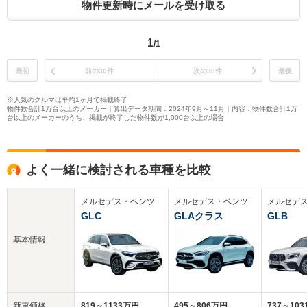
物件更新時にメールを受け取る
1
/1
最初
前の30件
次の30件
最後
※人気のクルマは平均1ヶ月で掲載終了
物件数合計1万台以上のメーカー｜算出データ期間：2024年9月～11月｜内容：物件数合計1万
台以上のメーカーのうち、掲載が終了した物件数が1,000台以上の場合
よく一緒に検討される車種を比較
メルセデス・ベンツ
メルセデス・ベンツ
メルセデ
GLC
GLAクラス
GLB
基本情報
新車価格
819～1133万円
495～806万円
737～10