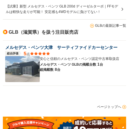
【試乗】新型 メルセデス・ベンツ GLB 200d ディーゼルターボ｜FFモデ
ルは軽快な走りが可能！ 安定感も4WDモデルに負けてない！
GLBの最新記事一覧
GLB（滋賀県）を扱う注目販売店
メルセデス・ベンツ大津 サーティファイドカーセンター
5
総合評価
点
安心と信頼のメルセデス・ベンツ認定中古車取扱店
1
メルセデス・ベンツ GLBの
掲載台数
台
8
総掲載数
台
ページトップへ