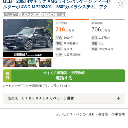
GLB 200d 4マチック AMGラインパッケージ ディーゼ
ルターボ 4WD MP202401 360°カメラシステム アクテ
ィブパーキングアシスト パークトロニック LEDハイ
販売店保証
購入プラン付
オンライン相談可
パフォーマンスヘッドライト アダプティブハイビーム
アシスト EASY-PACK自動開閉テールゲート
支払総額
本体価格
716.
706.
8
8
万円
万円
年式
2024
年
走行
1.5
万km
車検
車検整備付
修復
なし
保証
保証付
整備
法定整備付
住所
滋賀県草津市
今すぐ在庫確認・見積依頼
無
電話する
料
カーセンサーアフター保証がBプランに付いています
販売店：
ＬＩＢＥＲＡＬＡ リベラーラ滋賀
メルセデス・ベンツ GLB（滋賀県）の中古車