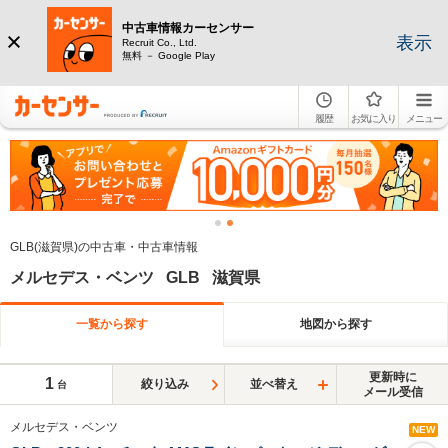
中古車情報カーセンサー
表示
Recruit Co., Ltd.
無料 － Google Play
履歴
お気に入り
メニュー
GLB(滋賀県)の中古車・中古車情報
メルセデス・ベンツ GLB 滋賀県
一覧から探す
地図から探す
更新時に
1
絞り込み
並べ替え
台
メール受信
メルセデス・ベンツ
NEW