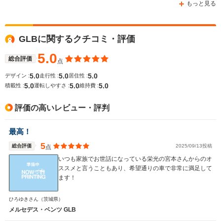
もっと見る
GLBに関するクチコミ・評価
5.0
総合評価
点
5.0
5.0
5.0
デザイン :
走行性 :
居住性 :
5.0
5.0
5.0
積載性 :
運転しやすさ :
維持費 :
評価の高いレビュー・評判
最高！
5
総合評価
2025/09/13投稿
点
いつも家族でお世話になっている栄光の宮本さんからのオ
ススメと言うこともあり、希望通りの車で非常に満足して
ます！
ひろゆきさん
（茨城県）
メルセデス・ベンツ GLB