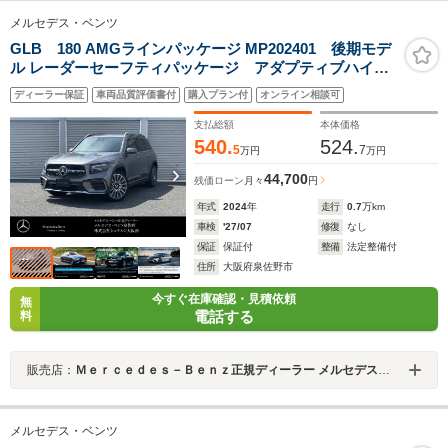
メルセデス・ベンツ
GLB 180 AMGラインパッケージ MP202401 後期モデ
ル レーダーセーフティパッケージ アダプティブハイビ
ームアシストプラス マルチビームLEDヘッドライト
ディーラー保証
車両品質評価書付
購入プラン付
オンライン相談可
360度カメラ フットトランクオープナー ハーフレザー
シート&ヒーター 認定中古車2年保証
支払総額
本体価格
540.
524.
5
7
万円
万円
44,700
残価ローン
月々
円
年式
2024
年
走行
0.7
万km
車検
'27/07
修復
なし
保証
保証付
整備
法定整備付
住所
大阪府泉佐野市
今すぐ在庫確認・見積依頼
無
電話する
料
販売店：
Ｍｅｒｃｅｄｅｓ－Ｂｅｎｚ正規ディーラー メルセデス・ベンツ泉佐野
メルセデス・ベンツ