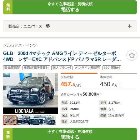
今すぐ在庫確認・見積依頼
無
電話する
料
販売店：
ユニバース 堺
メルセデス・ベンツ
GLB 200d 4マチック AMGライン ディーゼルターボ
4WD レザーEXC アドバンスドP パノラマSR レーダー
セーフティ ACC HUD 純正ナビ TV 360° 純正19インチ
販売店保証
車両品質評価書付
購入プラン付
オンライン相談可
360°画像付
AW LEDヘッドライト 電動リアゲート 黒革 メモリ付きパ
ワーシート シートヒーター ワイヤレス充電 リアモニター
支払総額
本体価格
457.
450.
8
8
万円
万円
50,800
通常ローン
月々
円
年式
2021
年
走行
4.1
万km
車検
'26/09
修復
なし
保証
保証付
整備
法定整備付
住所
大阪府箕面市
今すぐ在庫確認・見積依頼
無
電話する
料