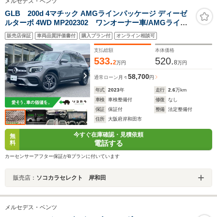
メルセデス・ベンツ
GLB 200d 4マチック AMGラインパッケージ ディーゼ
ルターボ 4WD MP202302 ワンオーナー車/AMGライン
パッケージ/サンルーフ/前後ドライブレコーダー/ブライン
販売店保証
車両品質評価書付
購入プラン付
オンライン相談可
ドスポットモニター/アラウンドビューモニター/純正ナ
ビ/ETC2.0/アダプティブクルーズコントロール
支払総額
本体価格
533.
520.
2
8
万円
万円
58,700
通常ローン
月々
円
年式
2023
年
走行
2.6
万km
車検
車検整備付
修復
なし
保証
保証付
整備
法定整備付
住所
大阪府岸和田市
今すぐ在庫確認・見積依頼
無
電話する
料
カーセンサーアフター保証がBプランに付いています
販売店：
ソコカラセレクト 岸和田
メルセデス・ベンツ