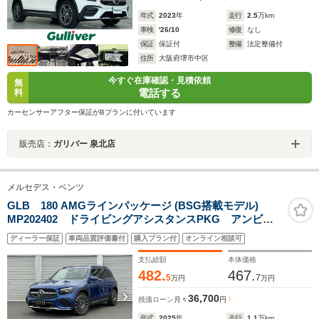
年式
2023
年
走行
2.5
万km
車検
'26/10
修復
なし
保証
保証付
整備
法定整備付
住所
大阪府堺市中区
今すぐ在庫確認・見積依頼
無
電話する
料
カーセンサーアフター保証がBプランに付いています
販売店：
ガリバー 泉北店
メルセデス・ベンツ
GLB 180 AMGラインパッケージ (BSG搭載モデル)
MP202402 ドライビングアシスタンスPKG アンビエ
ントライト 360度カメラ シートヒーター シートコン
ディーラー保証
車両品質評価書付
購入プラン付
オンライン相談可
フォートPKG デジタルコックピットディスプレイ ワ
イアレスチャージング 認定中古車保証2年 3列目シー
支払総額
本体価格
ト
482.
467.
5
7
万円
万円
36,700
残価ローン
月々
円
年式
2025
年
走行
1.1
万km