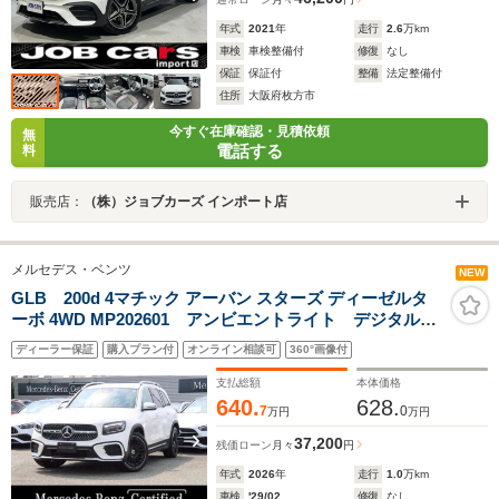
年式
2021
年
走行
2.6
万km
車検
車検整備付
修復
なし
保証
保証付
整備
法定整備付
住所
大阪府枚方市
今すぐ在庫確認・見積依頼
無
電話する
料
販売店：
（株）ジョブカーズ インポート店
メルセデス・ベンツ
NEW
GLB 200d 4マチック アーバン スターズ ディーゼルタ
ーボ 4WD MP202601 アンビエントライト デジタルコ
ックピットディスプレイ フットトランクオープナー
ディーラー保証
購入プラン付
オンライン相談可
360°画像付
メモリー付パワーシート クライメートコントロール
ワイヤレスチャージング シートヒーター スポーティ
支払総額
本体価格
エンジンサウンド
640.
628.
7
0
万円
万円
37,200
残価ローン
月々
円
年式
2026
年
走行
1.0
万km
車検
'29/02
修復
なし