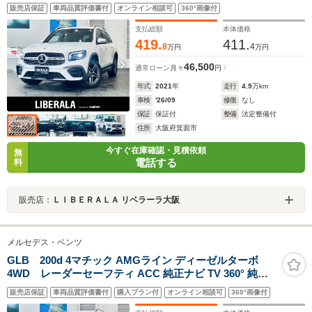
純正19インチAW LED アンビエントライト 電動リアゲー
販売店保証
車両品質評価書付
オンライン相談可
360°画像付
ト ハーフ革 メモリ付きパワーシート シートヒーター ワ
イヤレス充電 ブラインドスポット クリアランスソナー
支払総額
本体価格
419.
411.
8
4
万円
万円
46,500
通常ローン
月々
円
年式
2021
年
走行
4.9
万km
車検
'26/09
修復
なし
保証
保証付
整備
法定整備付
住所
大阪府箕面市
今すぐ在庫確認・見積依頼
無
電話する
料
販売店：
ＬＩＢＥＲＡＬＡ リベラーラ大阪
メルセデス・ベンツ
GLB 200d 4マチック AMGライン ディーゼルターボ
4WD レーダーセーフティ ACC 純正ナビ TV 360° 純正
19インチAW LED アンビエントライト 電動リアゲート
販売店保証
車両品質評価書付
購入プラン付
オンライン相談可
360°画像付
ワイヤレス充電 ハーフ革 メモリ付きパワーシート シート