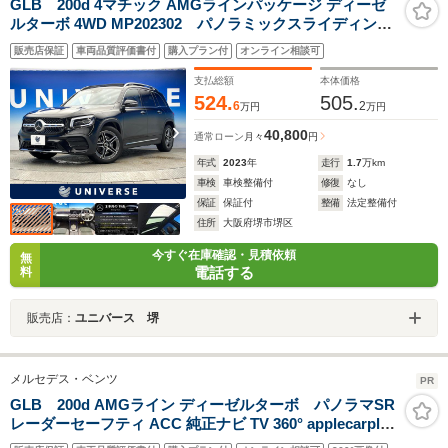
GLB 200d 4マチック AMGラインパッケージ ディーゼ
ルターボ 4WD MP202302 パノラミックスライディング
ルーフ 全周囲カメラ ハーフレザーシート 前席パワ
販売店保証
車両品質評価書付
購入プラン付
オンライン相談可
ーシート 前席シートヒーター パワーバックドア 純
正19インチAW アダプティブハイビームアシストプラ
支払総額
本体価格
ス プライバシーガラス
524.
505.
6
2
万円
万円
40,800
通常ローン
月々
円
年式
2023
年
走行
1.7
万km
車検
車検整備付
修復
なし
保証
保証付
整備
法定整備付
住所
大阪府堺市堺区
今すぐ在庫確認・見積依頼
無
電話する
料
販売店：
ユニバース 堺
メルセデス・ベンツ
PR
GLB 200d AMGライン ディーゼルターボ パノラマSR
レーダーセーフティ ACC 純正ナビ TV 360° applecarplay
純正19インチAW LED アンビエントライト 電動リアゲー