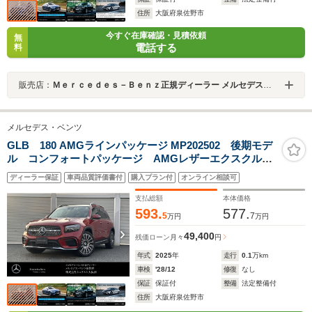
住所
大阪府泉佐野市
今すぐ在庫確認・見積依頼
無
電話する
料
販売店：
Ｍｅｒｃｅｄｅｓ－Ｂｅｎｚ正規ディーラー メルセデス・ベンツ泉佐野
メルセデス・ベンツ
GLB 180 AMGラインパッケージ MP202502 後期モデ
ル コンフォートパッケージ AMGレザーエクスクルー
シブパッケージ パノラミックスライディングルーフ
ディーラー保証
車両品質評価書付
購入プラン付
オンライン相談可
ヘッドアップディスプレイ ブルメスター ドライビン
グアシスタンスパッケージ 新車保証継承
支払総額
本体価格
593.
577.
5
7
万円
万円
49,400
残価ローン
月々
円
年式
2025
年
走行
0.1
万km
車検
'28/12
修復
なし
保証
保証付
整備
法定整備付
住所
大阪府泉佐野市