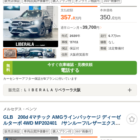
販売店保証
車両品質評価書付
購入プラン付
オンライン相談可
360°画像付
ト ワイヤレス充電 ハーフ革 メモリ付きパワーシート シ
ートヒーター スマートキー
支払総額
本体価格
357.
350.
8
0
万円
万円
39,700
通常ローン
月々
円
年式
2020
年
走行
6.7
万km
車検
'27/11
修復
なし
保証
保証付
整備
法定整備付
住所
大阪府箕面市
今すぐ在庫確認・見積依頼
無
電話する
料
カーセンサーアフター保証がBプランに付いています
販売店：
ＬＩＢＥＲＡＬＡ リベラーラ大阪
メルセデス・ベンツ
GLB 200d 4マチック AMGラインパッケージ ディーゼ
ルターボ 4WD MP202401 /サンルーフ/レザーエクスク
ルーシブP/赤革/レーダーセーフティP/ディーゼルターボ/
販売店保証
車両品質評価書付
購入プラン付
360°画像付
全周囲カメラ/64色アンビエントライト/パワートランク/純