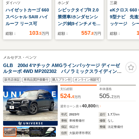
ダイハツ
ホンダ
三菱
ハイゼットカーゴ 660
シビックタイプR 2.0
eKクロス 660
スペシャル SAIII ハイ
禁煙車/ホンダセンシ
9型ナビ 先進
ルーフ リース可
ング/純9インチメモリ
ッケージ シ
ナビ/フルセグ/バック
ター LEDヘ
103
557
総額：
.5
万円
総額：
.8
万円
総額：
カメラ/アダプティブ
ト ステアリ
クルーズコントロー
コン 全方位
ル/レーンキープアシ
ー コーナー
メルセデス・ベンツ
スト/BSM/前後ドラレ
ー 走行距離無
コ/LEDオート/フォグ/
年保証付き
GLB 200d 4マチック AMGラインパッケージ ディーゼ
ルターボ 4WD MP202302 パノラミックスライディング
オートハイビーム/ビ
ルーフ 全周囲カメラ ハーフレザーシート 前席パワ
ルトインETC2.0/純19
販売店保証
車両品質評価書付
購入プラン付
オンライン相談可
ーシート 前席シートヒーター パワーバックドア 純
インチAW
正19インチAW アダプティブハイビームアシストプラ
支払総額
本体価格
ス プライバシーガラス
524.
505.
6
2
万円
万円
40,800
通常ローン
月々
円
年式
2023
年
走行
1.7
万km
車検
車検整備付
修復
なし
保証
保証付
整備
法定整備付
住所
大阪府堺市堺区