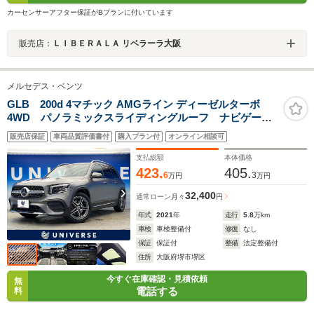
カーセンサーアフター保証がBプランに付いています
販売店：
ＬＩＢＥＲＡＬＡ リベラーラ大阪
メルセデス・ベンツ
GLB 200d 4マチック AMGライン ディーゼルターボ
4WD パノラミックスライディングルーフ ナビゲーシ
ョンPKG フットトランクオープナー アンビエントラ
販売店保証
車両品質評価書付
購入プラン付
オンライン相談可
イト 全周囲カメラ ハーフレザーシート 前席シート
ヒーター 前席パワーシート オートハイビーム 禁煙
支払総額
本体価格
車
423.
405.
6
3
万円
万円
32,400
通常ローン
月々
円
年式
2021
年
走行
5.8
万km
車検
車検整備付
修復
なし
保証
保証付
整備
法定整備付
住所
大阪府堺市堺区
今すぐ在庫確認・見積依頼
無
電話する
料