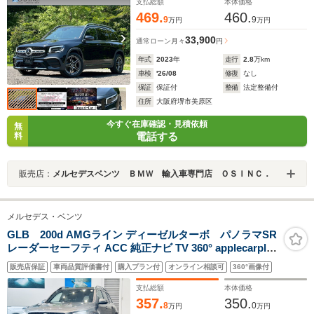
正ナビ/Bluetooth/パワーシート/シートヒーター
支払総額
本体価格
469.
460.
9
9
万円
万円
33,900
通常ローン
月々
円
年式
2023
年
走行
2.8
万km
車検
'26/08
修復
なし
保証
保証付
整備
法定整備付
住所
大阪府堺市美原区
今すぐ在庫確認・見積依頼
無
電話する
料
販売店：
メルセデスベンツ ＢＭＷ 輸入車専門店 ＯＳＩＮＣ．
メルセデス・ベンツ
GLB 200d AMGライン ディーゼルターボ パノラマSR
レーダーセーフティ ACC 純正ナビ TV 360° applecarplay
純正19インチAW LED アンビエントライト 電動リアゲー
販売店保証
車両品質評価書付
購入プラン付
オンライン相談可
360°画像付
ト ワイヤレス充電 ハーフ革 メモリ付きパワーシート シ
ートヒーター スマートキー
支払総額
本体価格
357.
350.
8
0
万円
万円