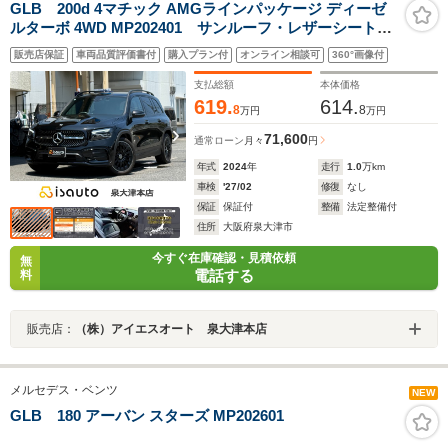
GLB 200d 4マチック AMGラインパッケージ ディーゼ
ルターボ 4WD MP202401 サンルーフ・レザーシート・
前席シートヒーター・前席パワーシート・シートメモリ
販売店保証
車両品質評価書付
購入プラン付
オンライン相談可
360°画像付
ー・全周囲カメラ・ETC・前後ドラレコ・純正AW・純正
ナビ/TV・電動リアゲート・ルーフレール・ディスプレイ
支払総額
本体価格
オーディオ・スマートキー
619.
614.
8
8
万円
万円
71,600
通常ローン
月々
円
年式
2024
年
走行
1.0
万km
車検
'27/02
修復
なし
保証
保証付
整備
法定整備付
住所
大阪府泉大津市
今すぐ在庫確認・見積依頼
無
電話する
料
販売店：
（株）アイエスオート 泉大津本店
メルセデス・ベンツ
NEW
GLB 180 アーバン スターズ MP202601