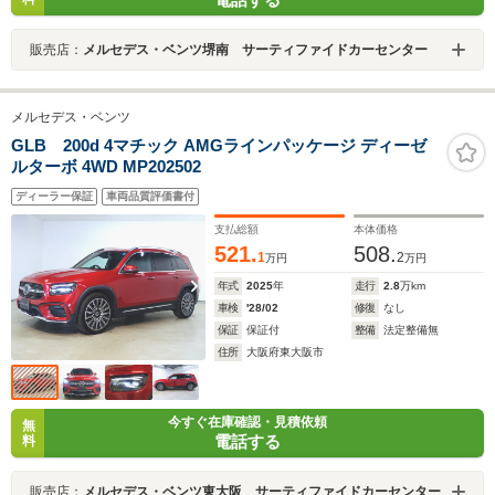
販売店：
メルセデス・ベンツ堺南 サーティファイドカーセンター
メルセデス・ベンツ
GLB 200d 4マチック AMGラインパッケージ ディーゼ
ルターボ 4WD MP202502
ディーラー保証
車両品質評価書付
支払総額
本体価格
521.
508.
1
2
万円
万円
年式
2025
年
走行
2.8
万km
車検
'28/02
修復
なし
保証
保証付
整備
法定整備無
住所
大阪府東大阪市
今すぐ在庫確認・見積依頼
無
電話する
料
販売店：
メルセデス・ベンツ東大阪 サーティファイドカーセンター