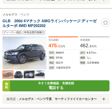
メルセデス・ベンツ
GLB 200d 4マチック AMGラインパッケージ ディーゼ
ルターボ 4WD MP202202
ディーラー保証
車両品質評価書付
支払総額
本体価格
475.
462.
5
8
万円
万円
年式
2022
年
走行
6.5
万km
車検
'27/11
修復
なし
保証
保証付
整備
法定整備無
住所
大阪府吹田市
今すぐ在庫確認・見積依頼
無
電話する
料
販売店：
メルセデス・ベンツ千里 サーティファイドカーセンター