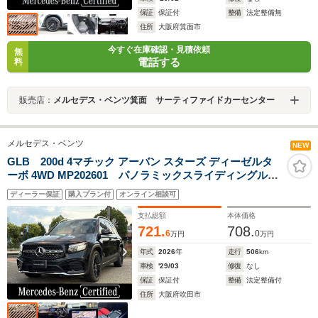
保証
保証付
整備
法定整備無
住所
大阪府箕面市
今すぐ在庫確認・見積依頼
無
電話する
料
販売店：
メルセデス・ベンツ箕面 サーティファイドカーセンター
メルセデス・ベンツ
NEW
GLB 200d 4マチック アーバン スターズ ディーゼルタ
ーボ 4WD MP202601 パノラミックスライディングルー
フ 本革レッドペッパー ブラック
ディーラー保証
購入プラン付
オンライン相談可
支払総額
本体価格
721.
708.
6
0
万円
万円
年式
2026
年
走行
506
km
車検
'29/03
修復
なし
保証
保証付
整備
法定整備付
住所
大阪府吹田市