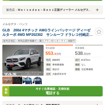
販売店：
Ｍｅｒｃｅｄｅｓ－Ｂｅｎｚ正規ディーラー メルセデス・ベンツ泉佐野
メルセデス・ベンツ
GLB 200d 4マチック AMGラインパッケージ ディーゼ
ルターボ 4WD MP202302 サンルーフ ドラレコ付純正デ
ジタルミラー 360°カメラ フットトランクオープナー
販売店保証
車両品質評価書付
購入プラン付
オンライン相談可
MBUXナビTV ワイヤレスチャージング イルミネーテッド
ステップカバー 1オナ 禁煙車
支払総額
本体価格
553.
538.
6
0
万円
万円
年式
2023
年
走行
0.3
万km
車検
車検整備無
修復
なし
保証
保証付
整備
法定整備無
住所
大阪府茨木市
今すぐ在庫確認・見積依頼
無
電話する
料