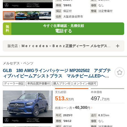
車検
'28/01
修復
なし
保証
保証付
整備
法定整備付
住所
大阪府泉佐野市
今すぐ在庫確認・見積依頼
無
電話する
料
販売店：
Ｍｅｒｃｅｄｅｓ－Ｂｅｎｚ正規ディーラー メルセデス・ベンツ泉佐野
メルセデス・ベンツ
GLB 180 AMGラインパッケージ MP202502 アダプテ
ィブハイビームアシストプラス マルチビームLEDヘッ
ドライト ダイレクトステアリング プライバシーガラ
ディーラー保証
車両品質評価書付
購入プラン付
オンライン相談可
ス アンビエントライト ブラインドスポットアシス
ト 360度カメラ メモリー付パワーシート
支払総額
本体価格
513.
497.
5
7
万円
万円
40,300
残価ローン
月々
円
年式
2025
年
走行
0.3
万km
車検
'28/12
修復
なし
保証
保証付
整備
法定整備付