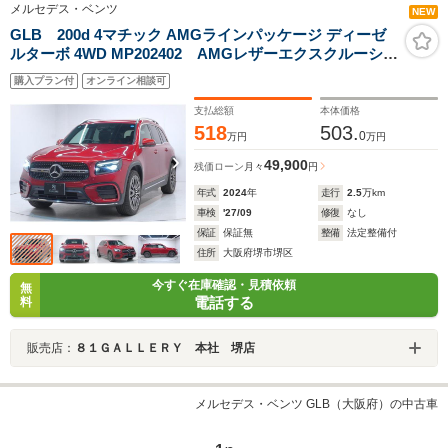
メルセデス・ベンツ
NEW
GLB 200d 4マチック AMGラインパッケージ ディーゼ
ルターボ 4WD MP202402 AMGレザーエクスクルーシブ
パッケージ 黒赤革シート 360°カメラ シートヒータ
購入プラン付
オンライン相談可
ー 純正アルミホイール 電動リアゲート 純正フロア
マット ドライブレコーダー ETC 禁煙車 1オーナー
支払総額
本体価格
518
503.
0
万円
万円
49,900
残価ローン
月々
円
年式
2024
年
走行
2.5
万km
車検
'27/09
修復
なし
保証
保証無
整備
法定整備付
住所
大阪府堺市堺区
今すぐ在庫確認・見積依頼
無
電話する
料
販売店：
８１ＧＡＬＬＥＲＹ 本社 堺店
メルセデス・ベンツ GLB（大阪府）の中古車