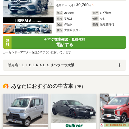
39,700
通常ローン
月々
円
年式
2020
年
走行
6.7
万km
車検
'27/11
修復
なし
保証
保証付
整備
法定整備付
住所
大阪府箕面市
今すぐ在庫確認・見積依頼
無
電話する
料
カーセンサーアフター保証がBプランに付いています
販売店：
ＬＩＢＥＲＡＬＡ リベラーラ大阪
あなたにおすすめの中古車
［PR］