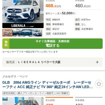
ヒーター ブラインドスポット クリアランスソナー
支払総額
本体価格
468.
460.
8
6
万円
万円
52,000
通常ローン
月々
円
年式
2021
年
走行
3.9
万km
車検
車検整備付
修復
なし
保証
保証付
整備
法定整備付
住所
大阪府箕面市
今すぐ在庫確認・見積依頼
無
電話する
料
カーセンサーアフター保証がBプランに付いています
販売店：
ＬＩＢＥＲＡＬＡ リベラーラ大阪
メルセデス・ベンツ
GLB 200d AMGライン ディーゼルターボ レーダーセ
ーフティ ACC 純正ナビ TV 360° 純正19インチAW LED
アンビエントライト 電動リアゲート ハーフ革 メモリ付き
販売店保証
購入プラン付
オンライン相談可
360°画像付
パワーシート シートヒーター ワイヤレス充電 スマートキ
ー BSM クリアランスソナー
支払総額
本体価格