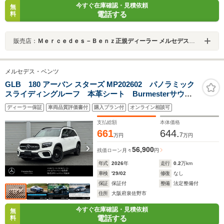
今すぐ在庫確認・見積依頼
無
電話する
料
販売店：
Ｍｅｒｃｅｄｅｓ－Ｂｅｎｚ正規ディーラー メルセデス・ベンツ泉佐野
メルセデス・ベンツ
GLB 180 アーバン スターズ MP202602 パノラミック
スライディングルーフ 本革シート Burmesterサウン
ド メモリ付きパワーシート ブラインドスポットアシ
ディーラー保証
車両品質評価書付
購入プラン付
オンライン相談可
スト 360°カメラ シートヒーター TV ワイヤレスチ
ャージング アンビエントライト ACC
支払総額
本体価格
661
644.
7
万円
万円
56,900
残価ローン
月々
円
年式
2026
年
走行
0.2
万km
車検
'29/02
修復
なし
保証
保証付
整備
法定整備付
住所
大阪府泉佐野市
今すぐ在庫確認・見積依頼
無
電話する
料