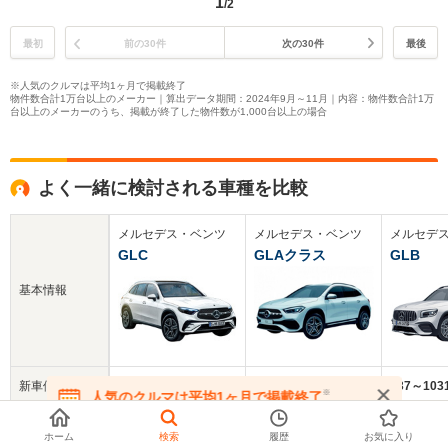
1
/2
最初
前の30件
次の30件
最後
※人気のクルマは平均1ヶ月で掲載終了
物件数合計1万台以上のメーカー｜算出データ期間：2024年9月～11月｜内容：物件数合計1万
台以上のメーカーのうち、掲載が終了した物件数が1,000台以上の場合
よく一緒に検討される車種を比較
メルセデス・ベンツ
メルセデス・ベンツ
メルセデ
GLC
GLAクラス
GLB
基本情報
新車価格
819～1133万円
495～806万円
737～10
※
人気のクルマは平均1ヶ月で掲載終了
在庫が無くなる前にお問い合わせください
中古車
723.3万円
437万円
570.9万円
ホーム
検索
履歴
お気に入り
平均価格