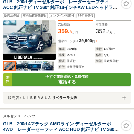
GLB 200d ディーゼルターボ レーダーセーフティ
ACC 純正ナビ TV 360° 純正18インチAW LEDヘッドライ
ト 電動リアゲート ハーフ革 メモリ付きパワーシート シ
販売店保証
車両品質評価書付
オンライン相談可
360°画像付
ートヒーター ワイヤレス充電 ブラインドスポット クリア
ランスソナー スマートキー
支払総額
本体価格
359.
352.
8
3
万円
万円
39,900
通常ローン
月々
円
年式
2020
年
走行
4.6
万km
車検
'27/07
修復
なし
保証
保証付
整備
法定整備付
住所
大阪府箕面市
今すぐ在庫確認・見積依頼
無
電話する
料
販売店：
ＬＩＢＥＲＡＬＡ リベラーラ大阪
メルセデス・ベンツ
GLB 200d 4マチック AMGライン ディーゼルターボ
4WD レーダーセーフティ ACC HUD 純正ナビ TV 360°