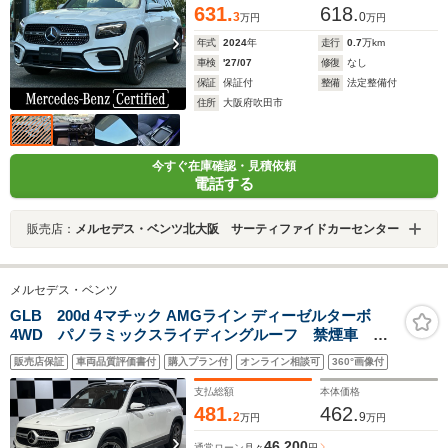
631.
618.
3
0
万円
万円
年式
2024
年
走行
0.7
万km
車検
'27/07
修復
なし
保証
保証付
整備
法定整備付
住所
大阪府吹田市
今すぐ在庫確認・見積依頼
電話する
販売店：
メルセデス・ベンツ北大阪 サーティファイドカーセンター
メルセデス・ベンツ
GLB 200d 4マチック AMGライン ディーゼルターボ
4WD パノラミックスライディングルーフ 禁煙車 ハ
ーフレザーシート 3列シート 純正ナビ 地デジTV
販売店保証
車両品質評価書付
購入プラン付
オンライン相談可
360°画像付
360℃カメラ 前後ドラレコ ETC2.0 M付パワーシー
ト シートヒーター パワーバックドア パークトロニ
支払総額
本体価格
ック
481.
462.
2
9
万円
万円
46,200
通常ローン
月々
円