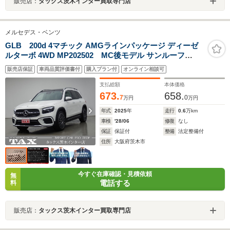
販売店：
タックス茨木インター買取専門店
メルセデス・ベンツ
GLB 200d 4マチック AMGラインパッケージ ディーゼ
ルターボ 4WD MP202502 MC後モデル サンルーフ
AMG20アルミ ナビTV アダプティブダンピングシステム
販売店保証
車両品質評価書付
購入プラン付
オンライン相談可
純正ドライブレコーダー360+Rカメラ レザー
ARTICO/MICROCUTスポーツシート 前席シートヒーター
支払総額
本体価格
1オナ 禁煙車
673.
658.
7
0
万円
万円
年式
2025
年
走行
0.6
万km
車検
'28/06
修復
なし
保証
保証付
整備
法定整備付
住所
大阪府茨木市
今すぐ在庫確認・見積依頼
無
電話する
料
販売店：
タックス茨木インター買取専門店