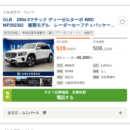
メルセデス・ベンツ
GLB 200d 4マチック ディーゼルターボ 4WD
MP202302 後期モデル レーダーセーフティパッケー
ジ アダプティブハイビームアシストプラス マルチビ
販売店保証
車両品質評価書付
購入プラン付
オンライン相談可
ームLEDヘッドライト 前席パワーシート 前席シート
ヒーター 全方位カメラ 純正ナビ Bluetooth接続
支払総額
本体価格
519.
506.
9
1
万円
万円
40,300
通常ローン
月々
円
年式
2024
年
走行
1.9
万km
車検
'27/03
修復
なし
保証
保証付
整備
法定整備付
住所
大阪府堺市堺区
今すぐ在庫確認・見積依頼
無
電話する
料
販売店：
ユニバース 堺