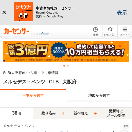
中古車情報カーセンサー
表示
Recruit Co., Ltd.
無料 － Google Play
履歴
お気に入り
メニュー
GLB(大阪府)の中古車・中古車情報
メルセデス・ベンツ GLB 大阪府
一覧から探す
地図から探す
更新時に
38
絞り込み
並べ替え
台
メール受信
メルセデス・ベンツ
PR