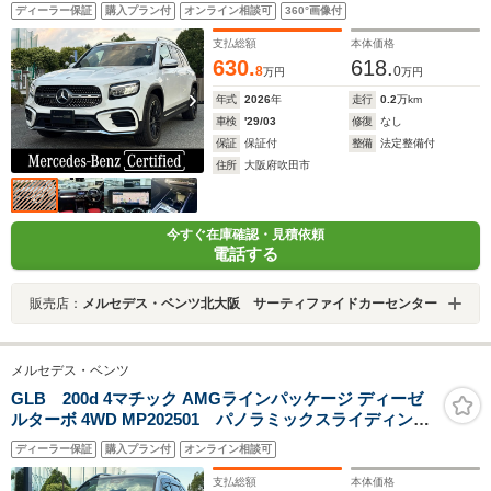
ディーラー保証
購入プラン付
オンライン相談可
360°画像付
支払総額
本体価格
630.
618.
8
0
万円
万円
年式
2026
年
走行
0.2
万km
車検
'29/03
修復
なし
保証
保証付
整備
法定整備付
住所
大阪府吹田市
今すぐ在庫確認・見積依頼
電話する
販売店：
メルセデス・ベンツ北大阪 サーティファイドカーセンター
メルセデス・ベンツ
GLB 200d 4マチック AMGラインパッケージ ディーゼ
ルターボ 4WD MP202501 パノラミックスライディング
ルーフ 認定中古車メーカー保証2年付
ディーラー保証
購入プラン付
オンライン相談可
支払総額
本体価格