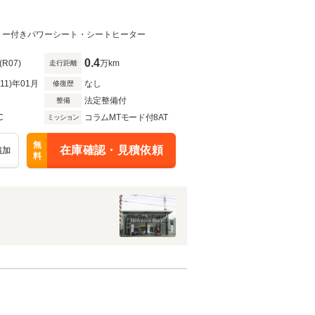
モリー付きパワーシート・シートヒーター
0.4
(R07)
万km
走行距離
R11)年01月
なし
修復歴
法定整備付
整備
C
コラムMTモード付8AT
ミッション
無
在庫確認・見積依頼
追加
料