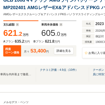
MP202401 AMGレザーEX&アドバンスドPK
ルーフ クラシックレッドレザーMPシートH ヘッ
カメラ 64カラーアンビエント MBUXナビTV マ
2023
年式
支払総額
車両本体価格
621
605
2026(
車検
.2
.0
万円
万円
保証付
保証
635.2
621.8
A
プラン
B
プラン
万円
万円
1900C
排気量
残価
53,400
詳細を見る
月々
円
ローン価格
お気に入り
クチコミ評価：
4.9
点（
10
件）
クーポン
保証・法定整備・ＡＩＳ評価付車両を内外装まで徹底整備し自信を持ってお届けします
員に特別
メルセデス・ベンツ