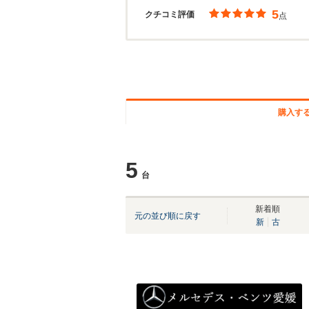
5
クチコミ評価
点
購入す
5
台
新着順
元の並び順に戻す
新
古