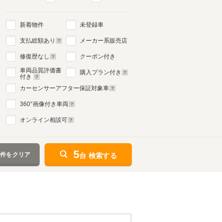
新着物件
未登録車
支払総額あり
メーカー系販売店
修復歴なし
クーポン付き
車両品質評価書
購入プラン付き
付き
カーセンサーアフター保証対象車
360
°画像付き車両
オンライン相談可
5
条件をクリア
台 検索する