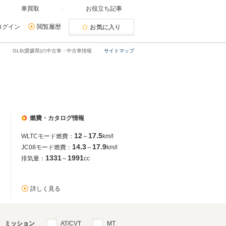
車買取
お役立ち記事
ログイン
閲覧履歴
お気に入り
GLB(愛媛県)の中古車・中古車情報
サイトマップ
燃費・カタログ情報
12
17.5
WLTCモード燃費：
～
km/l
14.3
17.9
JC08モード燃費：
～
km/l
1331
1991
排気量：
～
cc
詳しく見る
ミッション
AT/CVT
MT