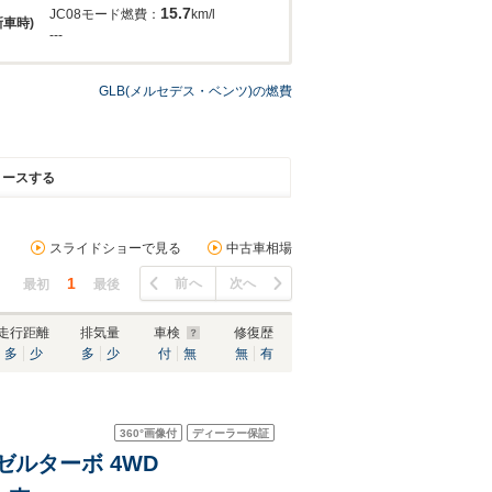
15.7
JC08モード燃費：
km/l
新車時)
---
GLB(メルセデス・ベンツ)の燃費
リースする
スライドショーで見る
中古車相場
1
前へ
次へ
最初
最後
走行距離
排気量
車検
修復歴
多
少
多
少
付
無
無
有
360°
画像付
ディーラー保証
ーゼルターボ 4WD