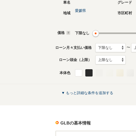
車名
グレード
愛媛県
地域
市区町村
価格
下限なし
〜
ローン月々支払い価格
ローン頭金（上限）
本体色
▼ もっと詳細な条件を追加する
GLB
の基本情報