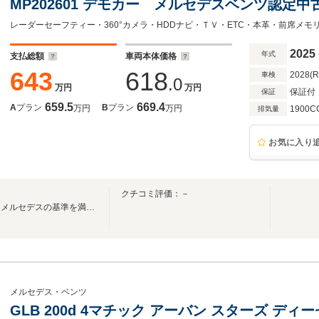
MP202601 デモカー メルセデスベンツ認定中
レーダーセーフティー・360°カメラ・HDDナビ・ＴＶ・ETC・本革・前席メ
2025
年式
支払総額
車両本体価格
643
618
2028(
車検
.0
万円
万円
保証付
保証
659.5
669.4
A
プラン
B
プラン
万円
万円
1900C
排気量
お気に入り
クチコミ評価：－
サーティファイドカー。それはメルセデスの基準を満たす唯一の認定中古車。
メルセデス・ベンツ
GLB 200d 4マチック アーバン スターズ ディ