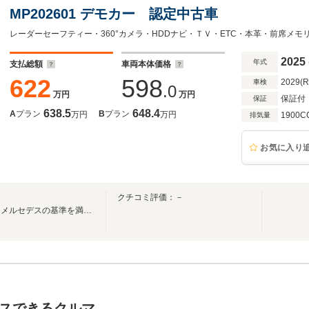
MP202601 デモカー 認定中古車
レーダーセーフティー・360°カメラ・HDDナビ・ＴＶ・ETC・本革・前席メ
2025
年式
支払総額
車両本体価格
622
598
2029(
車検
.0
万円
万円
保証付
保証
638.5
648.4
A
プラン
B
プラン
万円
万円
1900C
排気量
お気に入り
クチコミ評価：－
サーティファイドカー。それはメルセデスの基準を満たす唯一の認定中古車。
スできるクルマ