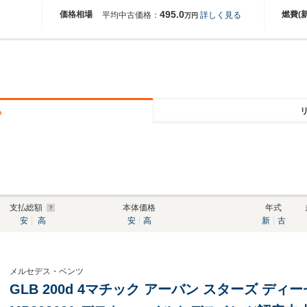
495.0
価格相場
燃費(
平均中古価格：
詳しく見る
万円
る
支払総額
本体価格
年式
安
高
安
高
新
古
メルセデス・ベンツ
GLB 200d 4マチック アーバン スターズ ディ