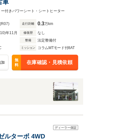
古車
モリー付きパワーシート・シートヒーター
0.3
(R07)
万km
走行距離
R10)年11月
なし
修復歴
法定整備付
整備
C
コラムMTモード付8AT
ミッション
無
在庫確認・見積依頼
追加
料
ディーラー保証
ーゼルターボ 4WD