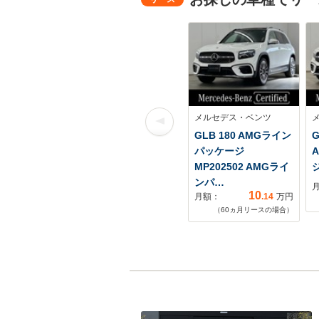
メルセデス・ベンツ
GLB 180 AMGライン
G
パッケージ
MP202502 AMGライ
ンパ…
10
月額：
.14
万円
（
60
ヵ月リースの場合）