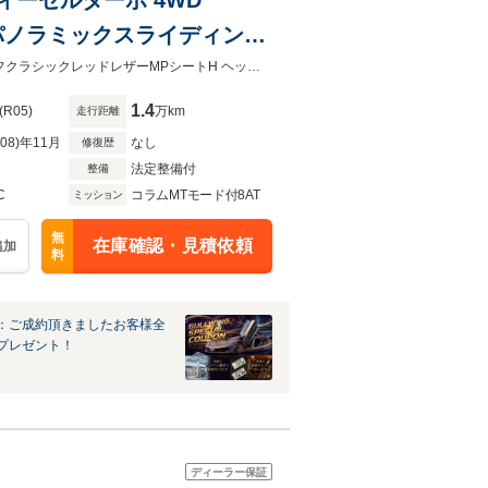
G パノラミックスライディング
ドアップディスプレイ 360°
AMGレザーエクスクルーシブ＆アドバンスドPKG パノラマスライディングルーフクラシックレッドレザーMPシートH ヘッドアップディスプレイ 360°カメラ 64色アンビエント MBUXナビTV
ルチビームLED
1.4
(R05)
万km
走行距離
R08)年11月
なし
修復歴
法定整備付
整備
C
コラムMTモード付8AT
ミッション
無
在庫確認・見積依頼
追加
料
：ご成約頂きましたお客様全
プレゼント！
ディーラー保証