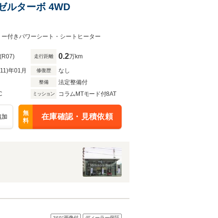
ーゼルターボ 4WD
モリー付きパワーシート・シートヒーター
0.2
(R07)
万km
走行距離
R11)年01月
なし
修復歴
法定整備付
整備
C
コラムMTモード付8AT
ミッション
無
在庫確認・見積依頼
追加
料
360°
画像付
ディーラー保証