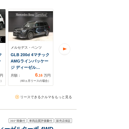
メルセデス・ベンツ
メルセデス・ベンツ
メルセデス・
ク
GLB 200d 4マチック
GLB 200d 4マチック
GLB 200d
ー
AMGラインパッケー
AMGライン ディーゼ
AMGライン
ジ ディーゼル…
ルターボ 4WD…
ジ ディーゼ
6
7
円
月額：
.16
万円
月額：
.47
万円
月額：
合）
（
60
ヵ月リースの場合）
（
60
ヵ月リースの場合）
（
60
ヵ月リ
リースできるクルマをもっと見る
360°
画像付
車両品質評価書付
販売店保証
ディーゼルターボ 4WD