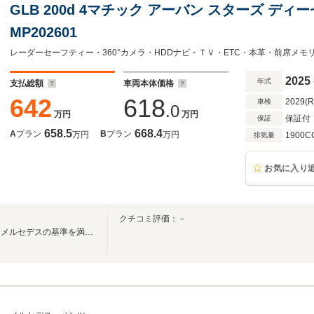
GLB 200d 4マチック アーバン スターズ ディ
MP202601
レーダーセーフティー・360°カメラ・HDDナビ・ＴＶ・ETC・本革・前席メ
2025
年式
支払総額
車両本体価格
642
618
2029(
車検
.0
万円
万円
保証付
保証
658.5
668.4
A
プラン
B
プラン
万円
万円
1900C
排気量
お気に入り
クチコミ評価：－
サーティファイドカー。それはメルセデスの基準を満たす唯一の認定中古車。