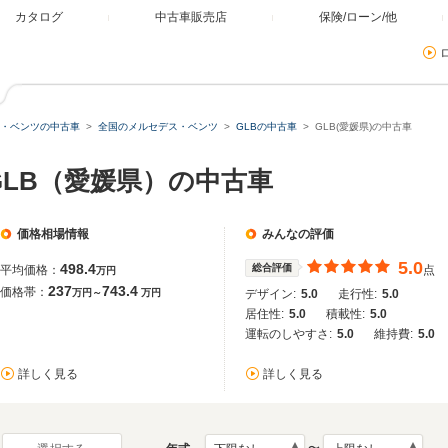
カタログ
中古車販売店
保険/ローン/他
・ベンツの中古車
全国のメルセデス・ベンツ
GLBの中古車
GLB(愛媛県)の中古車
GLB（愛媛県）の中古車
価格相場情報
みんなの評価
5.0
498.4
総合評価
平均価格：
点
万円
237
743.4
価格帯：
万円～
万円
デザイン:
5.0
走行性:
5.0
居住性:
5.0
積載性:
5.0
運転のしやすさ:
5.0
維持費:
5.0
詳しく見る
詳しく見る