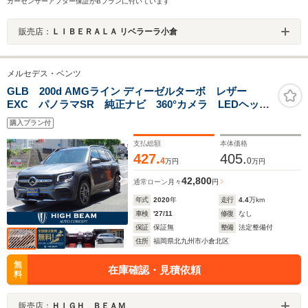
カーセンサーアフター保証がBプランに付いています
販売店：
ＬＩＢＥＲＡＬＡ リベラーラ小倉
メルセデス・ベンツ
GLB 200d AMGライン ディーゼルターボ レザー
EXC パノラマSR 純正ナビ 360°カメラ LEDヘッド
ライト オートライト シートヒーター パワーシー
購入プラン付
ト 電動リアゲート タイヤ交換済み
支払総額
本体価格
427.
405.
4
0
万円
万円
42,800
通常ローン
月々
円
年式
2020
年
走行
4.4
万km
車検
'27/11
修復
なし
保証
保証無
整備
法定整備付
住所
福岡県北九州市小倉北区
無
在庫確認・見積依頼
料
販売店：
ＨＩＧＨ ＢＥＡＭ