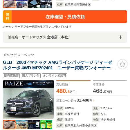
住所
福岡県福岡市博多区
無
在庫確認・見積依頼
料
カーセンサーアフター保証がBプランに付いています
販売店：
オートマックス 空港店（本社）
メルセデス・ベンツ
GLB 200d 4マチック AMGラインパッケージ ディーゼ
ルターボ 4WD MP202401 ユーザー買取/ワンオーナー/
禁煙/ナビゲーションパッケージ/純正HDDナビ/Bluetooth/
販売店保証
購入プラン付
オンライン相談可
全方位カメラ/アダプティブクルーズコントロール/ブライ
ンドスポットモニター/ETC
支払総額
本体価格
480.
468.
8
0
万円
万円
31,400
通常ローン
月々
円
年式
2023
年
走行
3.2
万km
車検
車検整備付
修復
なし
保証
保証付
整備
法定整備付
住所
福岡県北九州市小倉南区