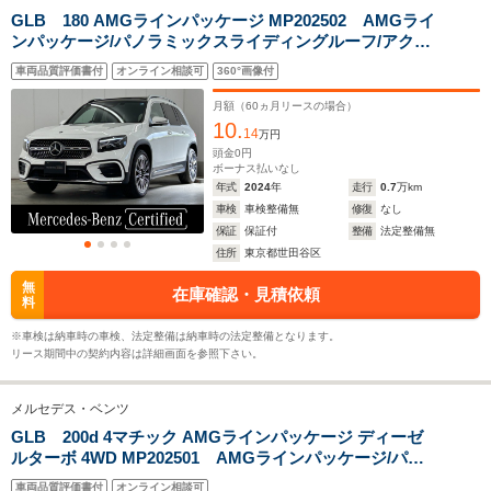
全幅
全幅
全
サイズ
1.89m～1.92m
1.84m～1.85m
1.
GLB 180 AMGラインパッケージ MP202502 AMGライ
全長
全長
(全長x全幅x全高)
ンパッケージ/パノラミックスライディングルーフ/アクテ
4.72m～4.73m
4.42m～4.45m
4.65m
ィブディスタンスアシストディストロニック運転席・助
車両品質評価書付
オンライン相談可
360°画像付
手席シートヒーター/360度カメラ/純正ドライブレコーダ
ー/アンビエントライト64色
月額（
60
ヵ月リースの場合）
10.
ホイールベース
ホイールベース
ホイー
14
万円
-m
-m
頭金
0
円
ボーナス払いなし
年式
2024
年
走行
0.7
万km
11.9～18.1km/L
14.0～16.5km/L
11.0～11.
車検
車検整備無
修復
なし
└市街地:9.2～
└市街地:10.6～
└市街地:7
保証
保証付
整備
法定整備無
14.3km/L
12.8km/L
8.5km/L
WLTCモード
住所
東京都世田谷区
└郊外:12.1～
└郊外:14.3～
└郊外:11.
燃費
18.5km/L
16.5km/L
11.6km/L
無
在庫確認・見積依頼
料
└高速道路:13.4～
└高速道路:15.8～
└高速道路:
20.1km/L
19.0km/L
13.3km/L
※車検は納車時の車検、法定整備は納車時の法定整備となります。
リース期間中の契約内容は詳細画面を参照下さい。
排気量
1992～1997cc
1331～1949cc
1991cc
メルセデス・ベンツ
駆動方式
4WD
4WD、FF
4WD
GLB 200d 4マチック AMGラインパッケージ ディーゼ
ルターボ 4WD MP202501 AMGラインパッケージ/パノ
ラミックスライディングルーフ/ヘッドアップディスプレ
車両品質評価書付
オンライン相談可