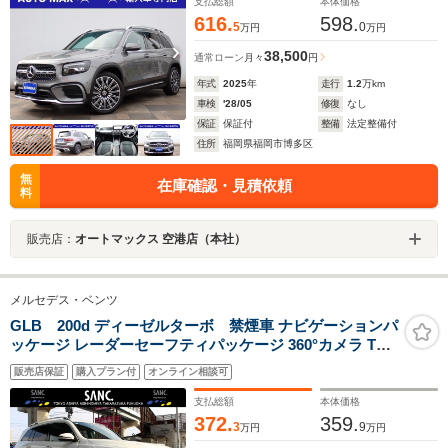
支払総額
本体価格
616.
598.
5
0
万円
万円
38,500
通常ローン
月々
円
年式
2025
年
走行
1.2
万km
車検
'28/05
修復
なし
保証
保証付
整備
法定整備付
住所
福岡県福岡市博多区
無
在庫確認・見積依頼
料
販売店：
オートマックス 空港店（本社）
メルセデス・ベンツ
GLB 200d ディーゼルターボ 禁煙車 ナビゲーションパ
ッケージ レーダーセーフティパッケージ 360°カメラ TV
自動開閉テールゲート ACC BSM デジタルルームミラ
販売店保証
購入プラン付
オンライン相談可
ー 前後ドライブレコーダー キーレスゴー LEDヘッドライ
ト ETC2.0
支払総額
本体価格
372.
359.
3
9
万円
万円