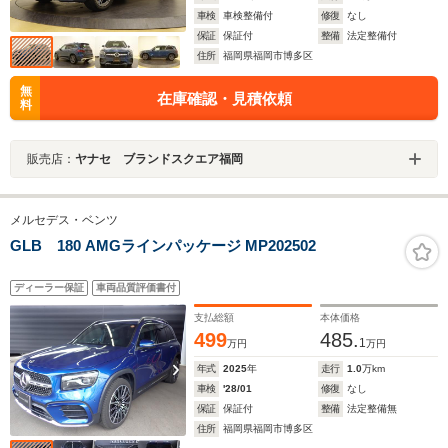
車検
車検整備付
修復
なし
保証
保証付
整備
法定整備付
住所
福岡県福岡市博多区
無
在庫確認・見積依頼
料
販売店：
ヤナセ ブランドスクエア福岡
メルセデス・ベンツ
GLB 180 AMGラインパッケージ MP202502
ディーラー保証
車両品質評価書付
支払総額
本体価格
499
485.
1
万円
万円
年式
2025
年
走行
1.0
万km
車検
'28/01
修復
なし
保証
保証付
整備
法定整備無
住所
福岡県福岡市博多区