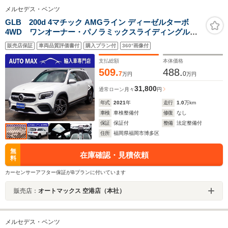
メルセデス・ベンツ
GLB 200d 4マチック AMGライン ディーゼルターボ
4WD ワンオーナー・パノラミックスライディングルー
フ・レーダーセーフティパッケージ・
販売店保証
車両品質評価書付
購入プラン付
360°画像付
支払総額
本体価格
509.
488.
7
0
万円
万円
31,800
通常ローン
月々
円
年式
2021
年
走行
1.0
万km
車検
車検整備付
修復
なし
保証
保証付
整備
法定整備付
住所
福岡県福岡市博多区
無
在庫確認・見積依頼
料
カーセンサーアフター保証がBプランに付いています
販売店：
オートマックス 空港店（本社）
メルセデス・ベンツ