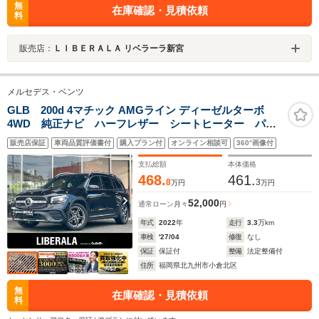
無
在庫確認・見積依頼
料
販売店：
ＬＩＢＥＲＡＬＡ リベラーラ新宮
メルセデス・ベンツ
GLB 200d 4マチック AMGライン ディーゼルターボ
4WD 純正ナビ ハーフレザー シートヒーター パワ
ーシート 360°カメラ Bluetooth 前後クリアランスソ
販売店保証
車両品質評価書付
購入プラン付
オンライン相談可
360°画像付
ナー パワーバックドア パドルシフト ACC レーン
キープ BSM LEDライト アンビエントライト ETC
支払総額
本体価格
468.
461.
8
3
万円
万円
52,000
通常ローン
月々
円
年式
2022
年
走行
3.3
万km
車検
'27/04
修復
なし
保証
保証付
整備
法定整備付
住所
福岡県北九州市小倉北区
無
在庫確認・見積依頼
料