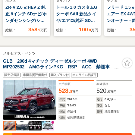
ホンダ
ダイハツ
ホンダ
ZR-V 2.0 e:HEV Z 純
トール 1.0 カスタムG
フリード 1.5 e
正 9インチ SDナビ/ホ
ターボ SAII 新品タイ
エアー EX 4W
ンダセンシング/シー
ヤ/エアロ/純正 SDナ
ンオーナー・
トヒーター/マルチビ
ビ/衝突安全装置/両側
ビ・バックカ
358
100
3
総額：
.9
万円
総額：
.8
万円
総額：
ューカメラシステム/
電動スライドドア/シ
ンダセンシン
車線逸脱防止支援シス
ートヒーター 前席/車
クカメラ・追
テム/シート 合皮/電動
線逸脱防止支援システ
ズコントロー
メルセデス・ベンツ
バックドア/ヘッドラ
ム/ドライブレコーダ
トヒーター・
ンプ LED/USBジャッ
ー 純正/ヘッドランプ
ースライドド
GLB 200d 4マチック ディーゼルターボ 4WD
MP202502 AMGラインPKG RSP ACC 禁煙車 保
ク
LED/Bluetooth接続
パーディアイ
証書 マルチビームLED 純正ナビ 地デジ 全方位
ートライト・L
販売店保証
車両品質評価書付
購入プラン付
オンライン相談可
BT アンビエントライト 半革 シートH ワイヤレス
ドライト
充電 純正前後ドライブレコーダー 純正20インチAW
支払総額
本体価格
ETC
528.
520.
8
6
万円
万円
年式
2025
年
走行
0.6
万km
車検
'28/03
修復
なし
保証
保証付
整備
法定整備付
住所
福岡県糟屋郡