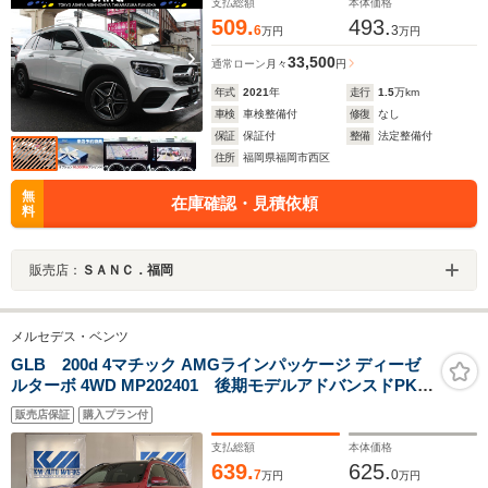
ーダー ETC2.0
支払総額
本体価格
509.
493.
6
3
万円
万円
33,500
通常ローン
月々
円
年式
2021
年
走行
1.5
万km
車検
車検整備付
修復
なし
保証
保証付
整備
法定整備付
住所
福岡県福岡市西区
無
在庫確認・見積依頼
料
販売店：
ＳＡＮＣ．福岡
メルセデス・ベンツ
GLB 200d 4マチック AMGラインパッケージ ディーゼ
ルターボ 4WD MP202401 後期モデルアドバンスドPKG
パノラミックSR
販売店保証
購入プラン付
支払総額
本体価格
639.
625.
7
0
万円
万円