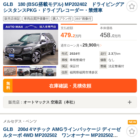
GLB 180 (BSG搭載モデル) MP202402 ドライビングア
シスタンスPKG・ドライブレコーダー・禁煙車
販売店保証
車両品質評価書付
購入プラン付
360°画像付
支払総額
本体価格
479.
458.
2
0
万円
万円
29,900
通常ローン
月々
円
年式
2024
年
走行
2.3
万km
車検
車検整備付
修復
なし
保証
保証付
整備
法定整備付
住所
福岡県福岡市博多区
無
在庫確認・見積依頼
料
販売店：
オートマックス 空港店（本社）
メルセデス・ベンツ
NEW
GLB 200d 4マチック AMGラインパッケージ ディーゼ
ルターボ 4WD MP202502 ワンオーナー MP202502