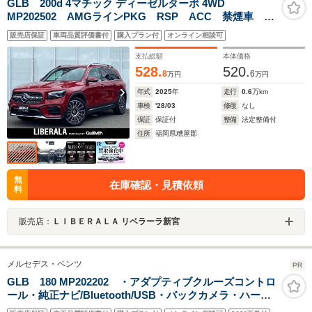
GLB 200d 4マチック ディーゼルターボ 4WD
MP202502 AMGラインPKG RSP ACC 禁煙車 保
証書 マルチビームLED 純正ナビ 地デジ 全方位
販売店保証
車両品質評価書付
購入プラン付
オンライン相談可
BT アンビエントライト 半革 シートH ワイヤレス
充電 純正前後ドライブレコーダー 純正20インチAW
支払総額
本体価格
ETC
528.
520.
8
6
万円
万円
年式
2025
年
走行
0.6
万km
車検
'28/03
修復
なし
保証
保証付
整備
法定整備付
住所
福岡県糟屋郡
無
在庫確認・見積依頼
料
販売店：
ＬＩＢＥＲＡＬＡ リベラーラ新宮
メルセデス・ベンツ
PR
GLB 180 MP202202 ・アダプティブクルーズコントロ
ール・純正ナビ/Bluetooth/USB・バックカメラ・ハーフ
レザーシート/シートヒーター・ドライブレコーダー・フ