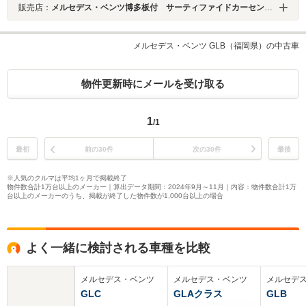
販売店：
メルセデス・ベンツ博多板付 サーティファイドカーセンター
メルセデス・ベンツ GLB（福岡県）の中古車
物件更新時にメールを受け取る
1
/1
最初
前の30件
次の30件
最後
※人気のクルマは平均1ヶ月で掲載終了
物件数合計1万台以上のメーカー｜算出データ期間：2024年9月～11月｜内容：物件数合計1万
台以上のメーカーのうち、掲載が終了した物件数が1,000台以上の場合
よく一緒に検討される車種を比較
メルセデス・ベンツ
メルセデス・ベンツ
メルセデ
GLC
GLAクラス
GLB