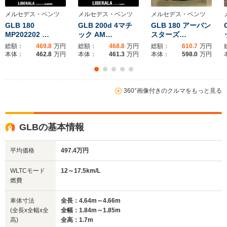
メルセデス・ベンツ
メルセデス・ベンツ
メルセデス・ベンツ
GLB 180
GLB 200d 4マチ
GLB 180 アーバン
MP202202 …
ック AM…
スターズ…
総額：
469.8
万円
総額：
468.8
万円
総額：
610.7
万円
本体：
462.8
万円
本体：
461.3
万円
本体：
598.0
万円
360°画像付きのクルマをもっと見る
GLBの基本情報
平均価格
497.4万円
WLTCモード
12～17.5km/L
燃費
車体寸法
全長：4.64m～4.66m
(全長x全幅x全
全幅：1.84m～1.85m
高)
全高：1.7m