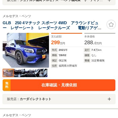
販売店：
シュテルン福岡 メルセデス・ベンツ福岡東 サーティファイドカーセンター
メルセデス・ベンツ
GLB 250 4マチック スポーツ 4WD アラウンドビュ
ー レザーシート レーダークルーズ 電動リアゲー
ト ETC Bluetooth接続 純正アルミ 禁煙車 車検
支払総額
本体価格
R10年2月
299
288.
0
万円
万円
年式
2021
年
走行
7.0
万km
車検
'28/02
修復
なし
保証
保証無
整備
法定整備無
住所
福岡県大野城市
無
在庫確認・見積依頼
料
販売店：
カーダイレクトネット
メルセデス・ベンツ