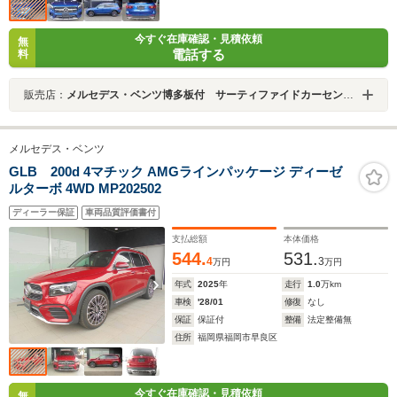
今すぐ在庫確認・見積依頼
無
電話する
料
販売店：
メルセデス・ベンツ博多板付 サーティファイドカーセンター
メルセデス・ベンツ
GLB 200d 4マチック AMGラインパッケージ ディーゼ
ルターボ 4WD MP202502
ディーラー保証
車両品質評価書付
支払総額
本体価格
544.
531.
4
3
万円
万円
年式
2025
年
走行
1.0
万km
車検
'28/01
修復
なし
保証
保証付
整備
法定整備無
住所
福岡県福岡市早良区
今すぐ在庫確認・見積依頼
無