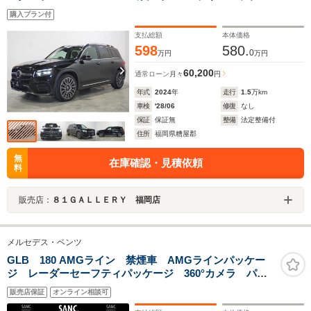
ジ/パノラミックスライディングルーフ/メモリー付きパワ
購入プラン付
ーシート/シートヒーター/360°カメラ/マルチビームLEDヘ
ッドライト/20インチAMGアルミホイール/電動格納ミラ
支払総額
本体価格
ー/キーレスゴー/
598
580.
0
万円
万円
60,200
通常ローン
月々
円
年式
2024
年
走行
1.5
万km
車検
'28/06
修復
なし
保証
保証無
整備
法定整備付
住所
福岡県糟屋郡
無
在庫確認・見積依頼
料
販売店：
８１ＧＡＬＬＥＲＹ 福岡店
メルセデス・ベンツ
GLB 180 AMGライン 禁煙車 AMGラインパッケー
ジ レーダーセーフティパッケージ 360°カメラ パワ
ーリアゲート ACC BSM レーンアシスト LEDヘ
販売店保証
オンライン相談可
ッドライト パワーシート&ヒーター 純正ドライブレコ