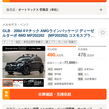
販売店：
オートマックス 空港店（本社）
メルセデス・ベンツ
GLB 200d 4マチック AMGラインパッケージ ディーゼ
ルターボ 4WD MP202202 (MP202202) コスモスブラッ
ク(メタリック) AMGライン アドバンスドパッケージ
ディーラー保証
車両品質評価書付
購入プラン付
360°画像付
支払総額
本体価格
490.
478.
4
0
万円
万円
77,000
残価ローン
月々
円
年式
2022
年
走行
2.5
万km
車検
'27/11
修復
なし
保証
保証付
整備
法定整備付
住所
福岡県福岡市東区
無
在庫確認・見積依頼
料