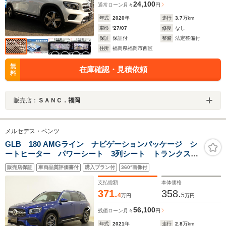
24,100
通常ローン
月々
円
年式
2020
年
走行
3.7
万km
車検
'27/07
修復
なし
保証
保証付
整備
法定整備付
住所
福岡県福岡市西区
無
在庫確認・見積依頼
料
販売店：
ＳＡＮＣ．福岡
メルセデス・ベンツ
GLB 180 AMGライン ナビゲーションパッケージ シ
ートヒーター パワーシート 3列シート トランクスル
ー フロアマット コネクテッド機能 ナビ 音楽プレ
販売店保証
車両品質評価書付
購入プラン付
360°画像付
ーヤー接続 Bluetooth接続 TV ETC LEDヘッドライ
ト
支払総額
本体価格
371.
358.
4
5
万円
万円
56,100
残価ローン
月々
円
年式
2021
年
走行
2.8
万km