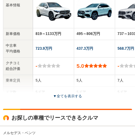
基本情報
新車価格
819～1133万円
495～806万円
737～10
中古車
723.9万円
437.3万円
568.7万円
平均価格
クチコミ
-
5.0
-
総合評価
乗車定員
5人
5人
7人
ドア数
5ドア
5ドア
5ドア
▼
全てを表示する
全高
全高
全
1.64m
1.61m～1.62m
1.
お探しの車種でリースできるクルマ
メルセデス・ベンツ