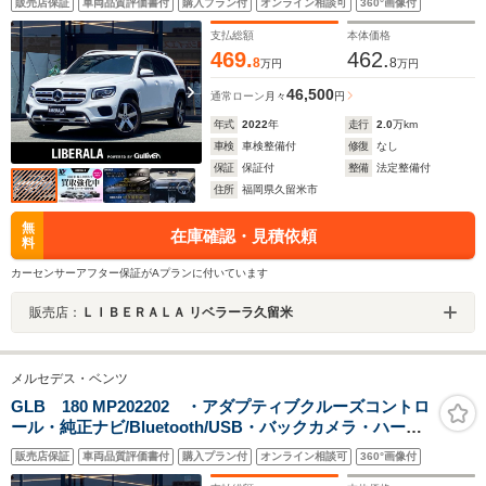
販売店保証
車両品質評価書付
購入プラン付
オンライン相談可
360°画像付
ルセグ・ETC・純正18AW・保証書・取扱説明書
支払総額
本体価格
469.
462.
8
8
万円
万円
46,500
通常ローン
月々
円
年式
2022
年
走行
2.0
万km
車検
車検整備付
修復
なし
保証
保証付
整備
法定整備付
住所
福岡県久留米市
無
在庫確認・見積依頼
料
カーセンサーアフター保証がAプランに付いています
販売店：
ＬＩＢＥＲＡＬＡ リベラーラ久留米
メルセデス・ベンツ
GLB 180 MP202202 ・アダプティブクルーズコントロ
ール・純正ナビ/Bluetooth/USB・バックカメラ・ハーフ
レザーシート/シートヒーター・ドライブレコーダー・フ
販売店保証
車両品質評価書付
購入プラン付
オンライン相談可
360°画像付
ルセグ・ETC・純正18AW・保証書・取扱説明書