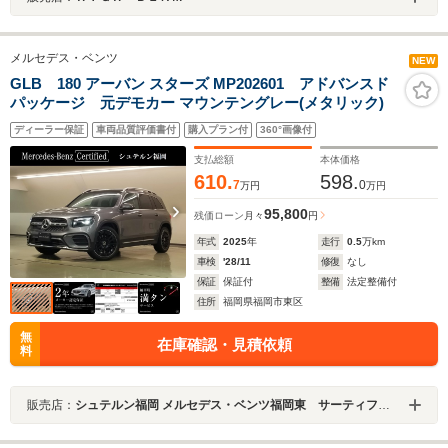
メルセデス・ベンツ
NEW
GLB 180 アーバン スターズ MP202601 アドバンスド
パッケージ 元デモカー マウンテングレー(メタリック)
ディーラー保証
車両品質評価書付
購入プラン付
360°画像付
支払総額
本体価格
610.
598.
7
0
万円
万円
95,800
残価ローン
月々
円
年式
2025
年
走行
0.5
万km
車検
'28/11
修復
なし
保証
保証付
整備
法定整備付
住所
福岡県福岡市東区
無
在庫確認・見積依頼
料
販売店：
シュテルン福岡 メルセデス・ベンツ福岡東 サーティファイドカーセンター