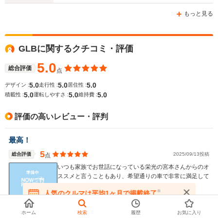
もっと見る
GLBに関するクチコミ・評価
5.0
総合評価
点
5.0
5.0
5.0
デザイン :
走行性 :
居住性 :
5.0
5.0
5.0
積載性 :
運転しやすさ :
維持費 :
評価の高いレビュー・評判
最高！
5
総合評価
2025/09/13投稿
点
いつも家族でお世話になっている栄光の宮本さんからのオ
ススメと言うこともあり、希望通りの車で非常に満足して
ます！
※
人気のクルマは平均1ヶ月で掲載終了
在庫が無くなる前にお問い合わせください
ひろゆきさん
（茨城県）
ホーム
検索
履歴
お気に入り
メルセデス・ベンツ GLB