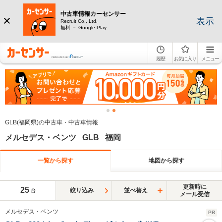
中古車情報カーセンサー
表示
Recruit Co., Ltd.
無料 － Google Play
履歴
お気に入り
メニュー
GLB(福岡県)の中古車・中古車情報
メルセデス・ベンツ GLB 福岡
一覧から探す
地図から探す
更新時に
25
絞り込み
並べ替え
台
メール受信
メルセデス・ベンツ
PR