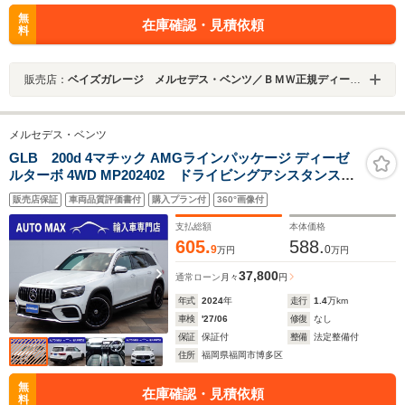
無
在庫確認・見積依頼
料
販売店：
ベイズガレージ メルセデス・ベンツ／ＢＭＷ正規ディーラー車専門店
メルセデス・ベンツ
GLB 200d 4マチック AMGラインパッケージ ディーゼ
ルターボ 4WD MP202402 ドライビングアシスタンス
PKG・パナメリカーナグリル・後期モデル・1オーナー・
販売店保証
車両品質評価書付
購入プラン付
360°画像付
禁煙車
支払総額
本体価格
605.
588.
9
0
万円
万円
37,800
通常ローン
月々
円
年式
2024
年
走行
1.4
万km
車検
'27/06
修復
なし
保証
保証付
整備
法定整備付
住所
福岡県福岡市博多区
無
在庫確認・見積依頼
料