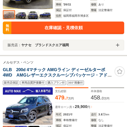
車検
'26/11
修復
あり
保証
保証付
整備
法定整備付
住所
福岡県福岡市博多区
無
在庫確認・見積依頼
料
販売店：
ヤナセ ブランドスクエア福岡
メルセデス・ベンツ
GLB 200d 4マチック AMGライン ディーゼルターボ
4WD AMGレザーエクスクルーシブパッケージ・アドバ
ンスドパッケージ・ナビゲーションパッケージ・パノラ
販売店保証
車両品質評価書付
購入プラン付
360°画像付
マサンルーフ・
支払総額
本体価格
479.
458.
7
0
万円
万円
29,900
通常ローン
月々
円
年式
2021
年
走行
3.8
万km
車検
車検整備付
修復
なし
保証
保証付
整備
法定整備付