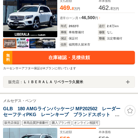
支払総額
本体価格
469.
462.
8
8
万円
万円
46,500
通常ローン
月々
円
年式
2022
年
走行
2.0
万km
車検
車検整備付
修復
なし
保証
保証付
整備
法定整備付
住所
福岡県久留米市
無
在庫確認・見積依頼
料
カーセンサーアフター保証がAプランに付いています
販売店：
ＬＩＢＥＲＡＬＡ リベラーラ久留米
メルセデス・ベンツ
GLB 180 AMGラインパッケージ MP202502 レーダー
セーフティPKG レーンキープ ブランドスポット パ
ーキングアシスト 全方位カメラ 保証書 禁煙車 メ
販売店保証
車両品質評価書付
購入プラン付
オンライン相談可
モリー付きパワーシート シートヒーター マルチビー
ムLEDライト
支払総額
本体価格