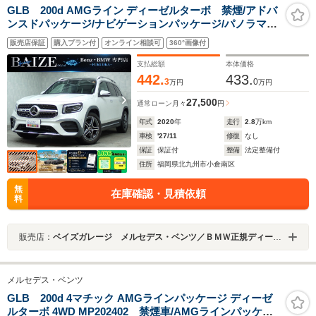
GLB 200d AMGライン ディーゼルターボ 禁煙/アドバ
ンスドパッケージ/ナビゲーションパッケージ/パノラマス
ライディングルーフ/純正ナビ/Bluetooth/全方位カメ
販売店保証
購入プラン付
オンライン相談可
360°画像付
ラ/ETC/アダプティブクルーズコントロール/ブラインドス
ポットモニター
支払総額
本体価格
442.
433.
3
0
万円
万円
27,500
通常ローン
月々
円
年式
2020
年
走行
2.8
万km
車検
'27/11
修復
なし
保証
保証付
整備
法定整備付
住所
福岡県北九州市小倉南区
無
在庫確認・見積依頼
料
販売店：
ベイズガレージ メルセデス・ベンツ／ＢＭＷ正規ディーラー車専門店
メルセデス・ベンツ
GLB 200d 4マチック AMGラインパッケージ ディーゼ
ルターボ 4WD MP202402 禁煙車/AMGラインパッケー