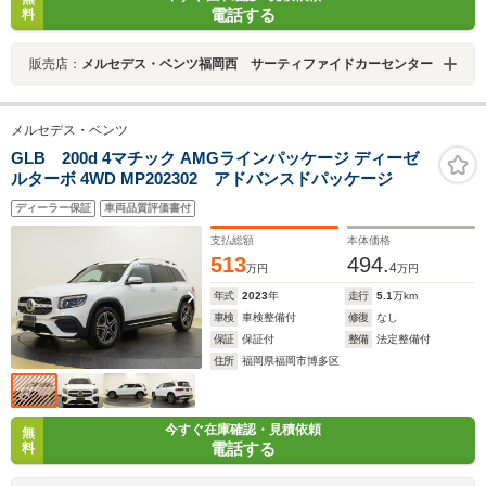
電話する
料
販売店：
メルセデス・ベンツ福岡西 サーティファイドカーセンター
メルセデス・ベンツ
GLB 200d 4マチック AMGラインパッケージ ディーゼ
ルターボ 4WD MP202302 アドバンスドパッケージ
ディーラー保証
車両品質評価書付
支払総額
本体価格
513
494.
4
万円
万円
年式
2023
年
走行
5.1
万km
車検
車検整備付
修復
なし
保証
保証付
整備
法定整備付
住所
福岡県福岡市博多区
今すぐ在庫確認・見積依頼
無
電話する
料