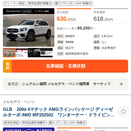
AMGライン
ディーラー保証
車両品質評価書付
購入プラン付
360°画像付
支払総額
本体価格
630.
618.
9
0
万円
万円
99,200
残価ローン
月々
円
年式
2025
年
走行
1.0
万km
車検
'28/06
修復
なし
保証
保証付
整備
法定整備付
住所
福岡県福岡市東区
無
在庫確認・見積依頼
料
販売店：
シュテルン福岡 メルセデス・ベンツ福岡東 サーティファイドカーセンター
メルセデス・ベンツ
GLB 200d 4マチック AMGラインパッケージ ディーゼ
ルターボ 4WD MP202502 ワンオーナー・ドライビング
アシスタンスパッケージ・
販売店保証
車両品質評価書付
購入プラン付
360°画像付