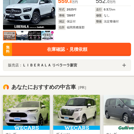
559.
552.
8
0
万円
万円
年式
2025
年
走行
0.5
万km
車検
'28/07
修復
なし
保証
保証付
整備
法定整備付
住所
福岡県糟屋郡
無
在庫確認・見積依頼
料
販売店：
ＬＩＢＥＲＡＬＡ リベラーラ新宮
あなたにおすすめの中古車
［PR］