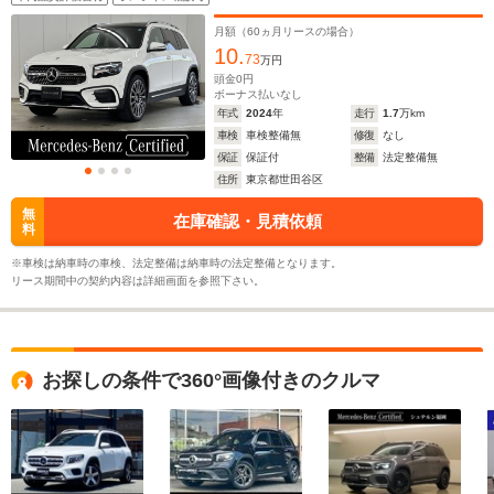
イ/360度カメラ/アドバンスドパッケージ/MBUXナビゲー
ション/アンビエントライト64色/純正デジタルインナーミ
月額（
60
ヵ月リースの場合）
ラードライブレコーダー
10.
73
万円
頭金
0
円
ボーナス払いなし
年式
2024
年
走行
1.7
万km
車検
車検整備無
修復
なし
保証
保証付
整備
法定整備無
住所
東京都世田谷区
無
在庫確認・見積依頼
料
※車検は納車時の車検、法定整備は納車時の法定整備となります。
リース期間中の契約内容は詳細画面を参照下さい。
お探しの条件で360°画像付きのクルマ