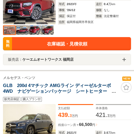
年式
2023
年
走行
0.4
万km
車検
'26/12
修復
なし
保証
保証付
整備
法定整備付
住所
福岡県福岡市早良区
無
在庫確認・見積依頼
料
販売店：
ケーエムオートワークス 福岡店
メルセデス・ベンツ
NEW
GLB 200d 4マチック AMGライン ディーゼルターボ
4WD ナビゲーションパッケージ シートヒーター パ
ワーシート 3列シート トランクスルー フロアマッ
販売店保証
購入プラン付
ト コネクテッド機能 ナビ 音楽プレーヤー接続
Bluetooth接続 TV ETC
支払総額
本体価格
439.
421.
3
3
万円
万円
66,500
残価ローン
月々
円
年式
2021
年
走行
3.0
万km