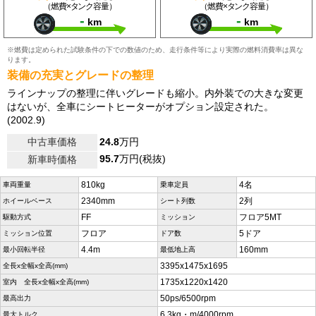
（燃費×タンク容量）
（燃費×タンク容量）
-
-
km
km
※燃費は定められた試験条件の下での数値のため、走行条件等により実際の燃料消費率は異な
ります。
装備の充実とグレードの整理
ラインナップの整理に伴いグレードも縮小。内外装での大きな変更
はないが、全車にシートヒーターがオプション設定された。
(2002.9)
中古車価格
24.8
万円
95.7
万円(税抜)
新車時価格
810kg
4名
車両重量
乗車定員
2340mm
2列
ホイールベース
シート列数
FF
フロア5MT
駆動方式
ミッション
フロア
5ドア
ミッション位置
ドア数
4.4m
160mm
最小回転半径
最低地上高
3395x1475x1695
全長x全幅x全高(mm)
1735x1220x1420
室内 全長x全幅x全高(mm)
50ps/6500rpm
最高出力
6.3kg・m/4000rpm
最大トルク