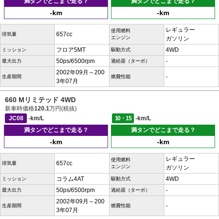
満タンでどこまで走る？
満タンでどこまで走る？
-km
-km
レギュラー
使用燃料
657cc
排気量
エンジン
ガソリン
フロア5MT
4WD
ミッション
駆動方式
50ps/6500rpm
-
最大出力
過給器（ターボ）
2002年09月～200
-
生産期間
燃費性能
3年07月
660 Mリミテッド 4WD
新車時価格
120.1
万円(税抜)
JC08
-km/L
10・15
-km/L
満タンでどこまで走る？
満タンでどこまで走る？
-km
-km
レギュラー
使用燃料
657cc
排気量
エンジン
ガソリン
コラム4AT
4WD
ミッション
駆動方式
50ps/6500rpm
-
最大出力
過給器（ターボ）
2002年09月～200
-
生産期間
燃費性能
3年07月