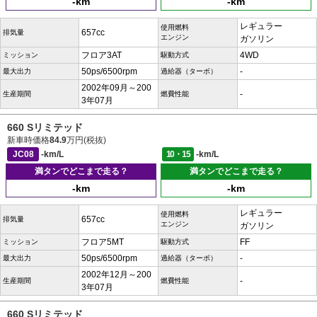
-km
-km
レギュラー
使用燃料
657cc
排気量
エンジン
ガソリン
フロア3AT
4WD
ミッション
駆動方式
50ps/6500rpm
-
最大出力
過給器（ターボ）
2002年09月～200
-
生産期間
燃費性能
3年07月
660 Sリミテッド
新車時価格
84.9
万円(税抜)
JC08
-km/L
10・15
-km/L
満タンでどこまで走る？
満タンでどこまで走る？
-km
-km
レギュラー
使用燃料
657cc
排気量
エンジン
ガソリン
フロア5MT
FF
ミッション
駆動方式
50ps/6500rpm
-
最大出力
過給器（ターボ）
2002年12月～200
-
生産期間
燃費性能
3年07月
660 Sリミテッド