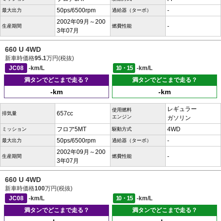
50ps/6500rpm
-
最大出力
過給器（ターボ）
2002年09月～200
-
生産期間
燃費性能
3年07月
660 U 4WD
新車時価格
95.1
万円(税抜)
JC08
-km/L
10・15
-km/L
満タンでどこまで走る？
満タンでどこまで走る？
-km
-km
レギュラー
使用燃料
657cc
排気量
エンジン
ガソリン
フロア5MT
4WD
ミッション
駆動方式
50ps/6500rpm
-
最大出力
過給器（ターボ）
2002年09月～200
-
生産期間
燃費性能
3年07月
660 U 4WD
新車時価格
100
万円(税抜)
JC08
-km/L
10・15
-km/L
満タンでどこまで走る？
満タンでどこまで走る？