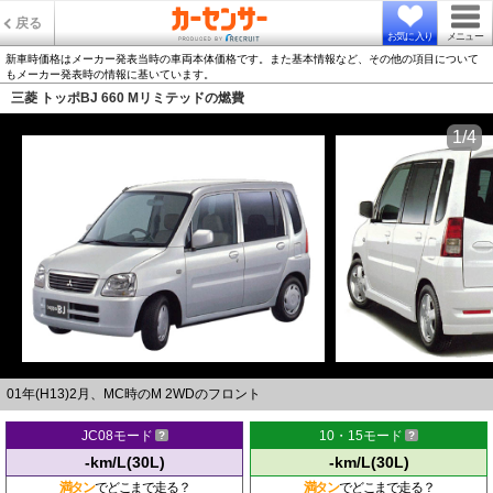
戻る
お気に入り
メニュー
新車時価格はメーカー発表当時の車両本体価格です。また基本情報など、その他の項目について
もメーカー発表時の情報に基いています。
三菱 トッポBJ 660 Mリミテッドの燃費
1/4
01年(H13)2月、MC時のM 2WDのフロント
JC08モード
10・15モード
-km/L(30L)
-km/L(30L)
満タン
でどこまで走る？
満タン
でどこまで走る？