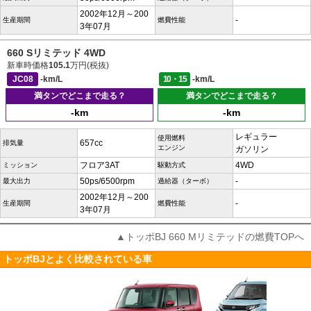
2002年12月～200
-
生産期間
燃費性能
3年07月
660 Sリミテッド 4WD
新車時価格
105.1
万円(税抜)
JC08
-km/L
10・15
-km/L
満タンでどこまで走る？
満タンでどこまで走る？
-km
-km
レギュラー
使用燃料
657cc
排気量
エンジン
ガソリン
フロア3AT
4WD
ミッション
駆動方式
50ps/6500rpm
-
最大出力
過給器（ターボ）
2002年12月～200
-
生産期間
燃費性能
3年07月
▲トッポBJ 660 Mリミテッドの燃費TOPへ
トッポBJとよく比較されている車