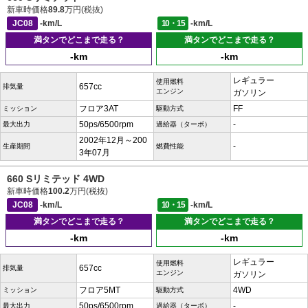
新車時価格
89.8
万円(税抜)
JC08
-km/L
10・15
-km/L
満タンでどこまで走る？
満タンでどこまで走る？
-km
-km
レギュラー
使用燃料
657cc
排気量
エンジン
ガソリン
フロア3AT
FF
ミッション
駆動方式
50ps/6500rpm
-
最大出力
過給器（ターボ）
2002年12月～200
-
生産期間
燃費性能
3年07月
660 Sリミテッド 4WD
新車時価格
100.2
万円(税抜)
JC08
-km/L
10・15
-km/L
満タンでどこまで走る？
満タンでどこまで走る？
-km
-km
レギュラー
使用燃料
657cc
排気量
エンジン
ガソリン
フロア5MT
4WD
ミッション
駆動方式
50ps/6500rpm
-
最大出力
過給器（ターボ）