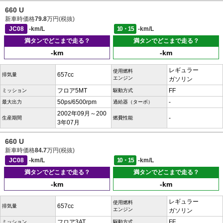
660 U
新車時価格
79.8
万円(税抜)
JC08
-km/L
10・15
-km/L
満タンでどこまで走る？
満タンでどこまで走る？
-km
-km
レギュラー
使用燃料
657cc
排気量
エンジン
ガソリン
フロア5MT
FF
ミッション
駆動方式
50ps/6500rpm
-
最大出力
過給器（ターボ）
2002年09月～200
-
生産期間
燃費性能
3年07月
660 U
新車時価格
84.7
万円(税抜)
JC08
-km/L
10・15
-km/L
満タンでどこまで走る？
満タンでどこまで走る？
-km
-km
レギュラー
使用燃料
657cc
排気量
エンジン
ガソリン
フロア3AT
FF
ミッション
駆動方式