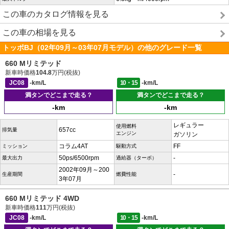
この車のカタログ情報を見る
この車の相場を見る
トッポBJ（02年09月～03年07月モデル）の他のグレード一覧
660 Mリミテッド
新車時価格
104.8
万円(税抜)
JC08
-km/L
10・15
-km/L
満タンでどこまで走る？
満タンでどこまで走る？
-km
-km
レギュラー
使用燃料
657cc
排気量
エンジン
ガソリン
コラム4AT
FF
ミッション
駆動方式
50ps/6500rpm
-
最大出力
過給器（ターボ）
2002年09月～200
-
生産期間
燃費性能
3年07月
660 Mリミテッド 4WD
新車時価格
111
万円(税抜)
JC08
-km/L
10・15
-km/L