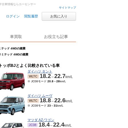
車・中古車情報ならカーセンサー
サイトマップ
ログイン
閲覧履歴
お気に入り
車買取
お役立ち記事
リミテッド 4WDの燃費
Mリミテッド 4WDの燃費
トッポBJとよく比較されている車
ダイハツ タント
18.2
22.7
WLTC
～
km/L
※ JC08モード
20.8
～
28
km/L
ダイハツ ムーヴ
18.8
22.6
WLTC
～
km/L
※ JC08モード
23
～
31
km/L
マツダ AZ-ワゴン
18.4
22.4
JC08
～
km/L