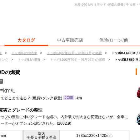
三菱 660 Mリミテッド 4WDの燃費 | 中古
カタログ
中古車販売店
保険/ローン/他
車
>
トッポBJの中古車
>
トッポBJ(02年09月～03年07月)の燃費
>
トッポBJ 660 M
キング
>
トッポBJの燃費
>
トッポBJ(02年09月～03年07月)の燃費
>
トッポBJ 660 
4WDの燃費
？
-
km/L
ン
-
JC08
でどこまで走る？ (燃費xタンク容量)
km
充実とグレードの整理
ナップの整理に伴いグレードも縮小。内外装での大きな変更はないが、全車に
ーターがオプション設定された。(2002.9)
室内
5mm
1735x1220x1420mm
全長 x 全幅 x 全高