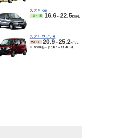
スズキ Kei
16.6
22.5
10・15
～
km/L
スズキ ワゴンR
20.9
25.2
WLTC
～
km/L
※ JC08モード
18.4
～
33.4
km/L