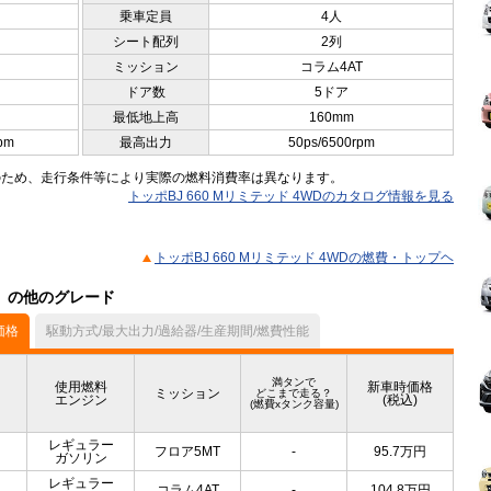
乗車定員
4人
シート配列
2列
ミッション
コラム4AT
ドア数
5ドア
最低地上高
160mm
pm
最高出力
50ps/6500rpm
のため、走行条件等により実際の燃料消費率は異なります。
トッポBJ 660 Mリミテッド 4WDのカタログ情報を見る
トッポBJ 660 Mリミテッド 4WDの燃費・トップヘ
ル）の他のグレード
価格
駆動方式/最大出力/過給器/生産期間/燃費性能
満タンで
使用燃料
新車時価格
ミッション
どこまで走る？
エンジン
(税込)
(燃費xタンク容量)
レギュラー
フロア5MT
-
95.7
万円
ガソリン
レギュラー
コラム4AT
-
104.8
万円