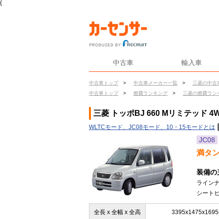
{
中古車
輸入車
中古車トップ
>
中古車メーカー一覧
>
三菱の中古
中古車トップ
>
燃費ランキング
>
三菱の燃費ラン
三菱 トッポBJ 660 Mリミテッド 
WLTCモード、JC08モード、10・15モードとは
JC08
満タ
装備の
ライン
シートヒ
全長 x 全幅 x 全高
3395x1475x169