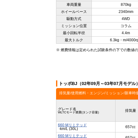
車両重量
870kg
ホイールベース
2340mm
駆動方式
4WD
ミッション位置
コラム
最小回転半径
4.4m
最大トルク
6.3kg・m/4000r
※ 燃費情報は定められた試験条件の下での数値
トッポBJ（02年09月～03年07月モデ
排気量/使用燃料・エンジン/ミッション/新車時
グレード名
排気量
WLTCモード燃費(タンク容量)
660 Mリミテッド
657cc
-km/L (30L)
660 Mリミテッド
657cc