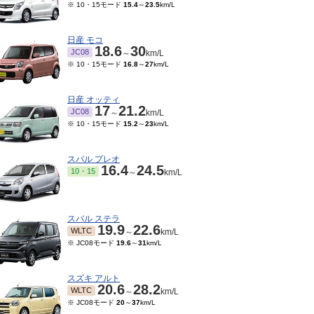
※ 10・15モード
15.4
～
23.5
km/L
日産 モコ
18.6
30
JC08
～
km/L
※ 10・15モード
16.8
～
27
km/L
日産 オッティ
17
21.2
JC08
～
km/L
※ 10・15モード
15.2
～
23
km/L
スバル プレオ
16.4
24.5
10・15
～
km/L
スバル ステラ
19.9
22.6
WLTC
～
km/L
※ JC08モード
19.6
～
31
km/L
スズキ アルト
20.6
28.2
WLTC
～
km/L
※ JC08モード
20
～
37
km/L