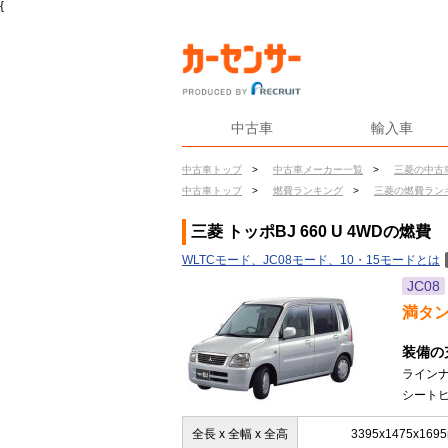
{
中古車
輸入車
中古車トップ
>
中古車メーカー一覧
>
三菱の中古
中古車トップ
>
燃費ランキング
>
三菱の燃費ラン
三菱 トッポBJ 660 U 4WDの燃費
WLTCモード、JC08モード、10・15モードとは
JC08
満タ
装備の
ライン
シートヒ
全長 x 全幅 x 全高
3395x1475x169