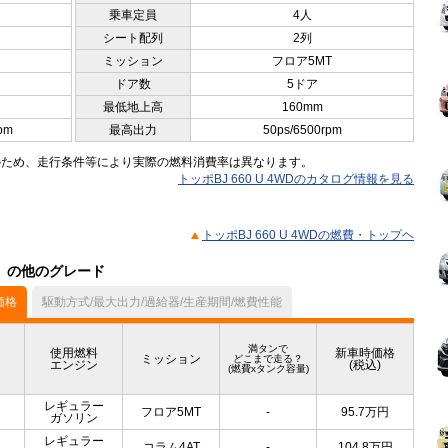
乗車定員
4人
シート配列
2列
ミッション
フロア5MT
ドア数
5ドア
最低地上高
160mm
pm
最高出力
50ps/6500rpm
のため、走行条件等により実際の燃料消費率は異なります。
トッポBJ 660 U 4WDのカタログ情報を見る
トッポBJ 660 U 4WDの燃費・トップヘ
ル）の他のグレード
価格
駆動方式/最大出力/過給器/生産期間/燃費性能
満タンで
使用燃料
新車時価格
ミッション
どこまで走る？
エンジン
(税込)
(燃費xタンク容量)
レギュラー
フロア5MT
-
95.7
万円
ガソリン
レギュラー
コラム4AT
-
104.8
万円