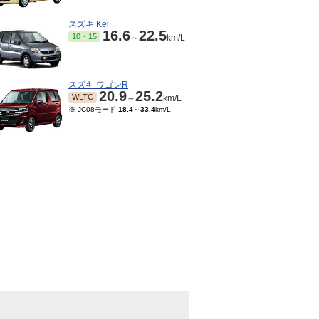
スズキ Kei
16.6
22.5
10・15
～
km/L
スズキ ワゴンR
20.9
25.2
WLTC
～
km/L
※ JC08モード
18.4
～
33.4
km/L