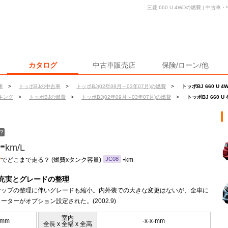
三菱 660 U 4WDの燃費 | 中
カタログ
中古車販売店
保険/ローン/他
車
>
トッポBJの中古車
>
トッポBJ(02年09月～03年07月)の燃費
>
トッポBJ 660 U 
キング
>
トッポBJの燃費
>
トッポBJ(02年09月～03年07月)の燃費
>
トッポBJ 660 U
？
-
km/L
ン
-
JC08
でどこまで走る？ (燃費xタンク容量)
km
充実とグレードの整理
ナップの整理に伴いグレードも縮小。内外装での大きな変更はないが、全車に
ーターがオプション設定された。(2002.9)
室内
5mm
-x-x-mm
全長 x 全幅 x 全高