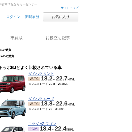
古車・中古車情報ならカーセンサー
サイトマップ
ログイン
閲覧履歴
お気に入り
車買取
お役立ち記事
4WDの燃費
 4WDの燃費
トッポBJとよく比較されている車
ダイハツ タント
18.2
22.7
WLTC
～
km/L
※ JC08モード
20.8
～
28
km/L
ダイハツ ムーヴ
18.8
22.6
WLTC
～
km/L
※ JC08モード
23
～
31
km/L
マツダ AZ-ワゴン
18.4
22.4
JC08
～
km/L