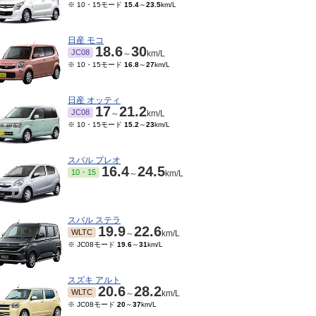
※ 10・15モード
15.4
～
23.5
km/L
日産 モコ
18.6
30
JC08
～
km/L
※ 10・15モード
16.8
～
27
km/L
日産 オッティ
17
21.2
JC08
～
km/L
※ 10・15モード
15.2
～
23
km/L
スバル プレオ
16.4
24.5
10・15
～
km/L
スバル ステラ
19.9
22.6
WLTC
～
km/L
※ JC08モード
19.6
～
31
km/L
スズキ アルト
20.6
28.2
WLTC
～
km/L
※ JC08モード
20
～
37
km/L