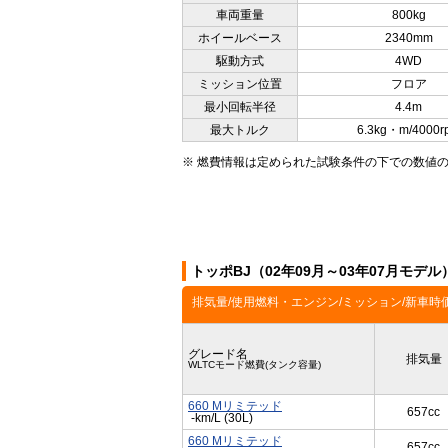
車両重量
800kg
ホイールベース
2340mm
駆動方式
4WD
ミッション位置
フロア
最小回転半径
4.4m
最大トルク
6.3kg・m/4000r
※ 燃費情報は定められた試験条件の下での数値
トッポBJ（02年09月～03年07月モデ
排気量/使用燃料・エンジン/ミッション/新車時
グレード名
排気量
WLTCモード燃費(タンク容量)
660 Mリミテッド
657cc
-km/L (30L)
660 Mリミテッド
657cc