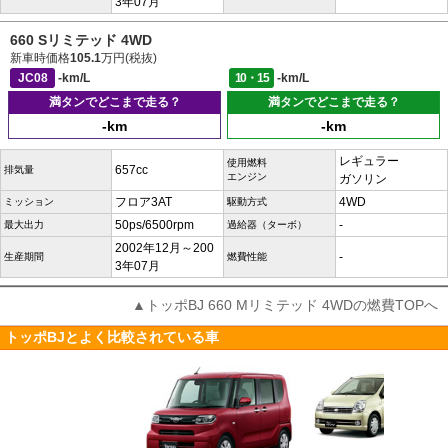
3年07月
660 Sリミテッド 4WD
新車時価格
105.1
万円(税抜)
JC08
-km/L
10・15
-km/L
満タンでどこまで走る？
満タンでどこまで走る？
-km
-km
レギュラー
使用燃料
657cc
排気量
エンジン
ガソリン
フロア3AT
4WD
ミッション
駆動方式
50ps/6500rpm
-
最大出力
過給器（ターボ）
2002年12月～200
-
生産期間
燃費性能
3年07月
▲トッポBJ 660 Mリミテッド 4WDの燃費TOPへ
トッポBJとよく比較されている車