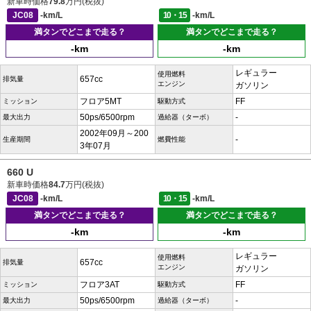
新車時価格
79.8
万円(税抜)
JC08
-km/L
10・15
-km/L
満タンでどこまで走る？
満タンでどこまで走る？
-km
-km
レギュラー
使用燃料
657cc
排気量
エンジン
ガソリン
フロア5MT
FF
ミッション
駆動方式
50ps/6500rpm
-
最大出力
過給器（ターボ）
2002年09月～200
-
生産期間
燃費性能
3年07月
660 U
新車時価格
84.7
万円(税抜)
JC08
-km/L
10・15
-km/L
満タンでどこまで走る？
満タンでどこまで走る？
-km
-km
レギュラー
使用燃料
657cc
排気量
エンジン
ガソリン
フロア3AT
FF
ミッション
駆動方式
50ps/6500rpm
-
最大出力
過給器（ターボ）