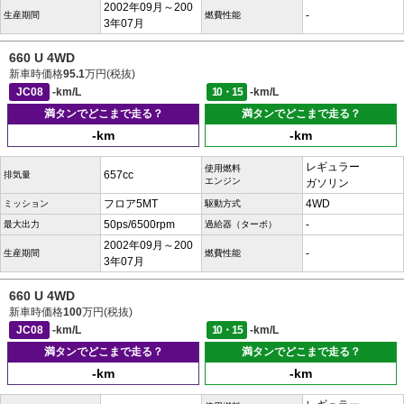
2002年09月～200
-
生産期間
燃費性能
3年07月
660 U 4WD
新車時価格
95.1
万円(税抜)
JC08
-km/L
10・15
-km/L
満タンでどこまで走る？
満タンでどこまで走る？
-km
-km
レギュラー
使用燃料
657cc
排気量
エンジン
ガソリン
フロア5MT
4WD
ミッション
駆動方式
50ps/6500rpm
-
最大出力
過給器（ターボ）
2002年09月～200
-
生産期間
燃費性能
3年07月
660 U 4WD
新車時価格
100
万円(税抜)
JC08
-km/L
10・15
-km/L
満タンでどこまで走る？
満タンでどこまで走る？
-km
-km