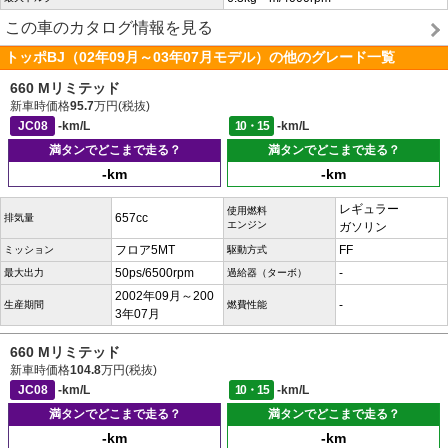
この車のカタログ情報を見る
トッポBJ（02年09月～03年07月モデル）の他のグレード一覧
660 Mリミテッド
新車時価格
95.7
万円(税抜)
JC08
-km/L
10・15
-km/L
満タンでどこまで走る？
満タンでどこまで走る？
-km
-km
レギュラー
使用燃料
657cc
排気量
エンジン
ガソリン
フロア5MT
FF
ミッション
駆動方式
50ps/6500rpm
-
最大出力
過給器（ターボ）
2002年09月～200
-
生産期間
燃費性能
3年07月
660 Mリミテッド
新車時価格
104.8
万円(税抜)
JC08
-km/L
10・15
-km/L
満タンでどこまで走る？
満タンでどこまで走る？
-km
-km