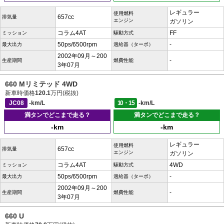
レギュラー
使用燃料
657cc
排気量
エンジン
ガソリン
コラム4AT
FF
ミッション
駆動方式
50ps/6500rpm
-
最大出力
過給器（ターボ）
2002年09月～200
-
生産期間
燃費性能
3年07月
660 Mリミテッド 4WD
新車時価格
120.1
万円(税抜)
JC08
-km/L
10・15
-km/L
満タンでどこまで走る？
満タンでどこまで走る？
-km
-km
レギュラー
使用燃料
657cc
排気量
エンジン
ガソリン
コラム4AT
4WD
ミッション
駆動方式
50ps/6500rpm
-
最大出力
過給器（ターボ）
2002年09月～200
-
生産期間
燃費性能
3年07月
660 U