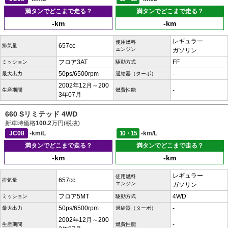
満タンでどこまで走る？
満タンでどこまで走る？
-km
-km
レギュラー
使用燃料
657cc
排気量
エンジン
ガソリン
フロア3AT
FF
ミッション
駆動方式
50ps/6500rpm
-
最大出力
過給器（ターボ）
2002年12月～200
-
生産期間
燃費性能
3年07月
660 Sリミテッド 4WD
新車時価格
100.2
万円(税抜)
JC08
-km/L
10・15
-km/L
満タンでどこまで走る？
満タンでどこまで走る？
-km
-km
レギュラー
使用燃料
657cc
排気量
エンジン
ガソリン
フロア5MT
4WD
ミッション
駆動方式
50ps/6500rpm
-
最大出力
過給器（ターボ）
2002年12月～200
-
生産期間
燃費性能