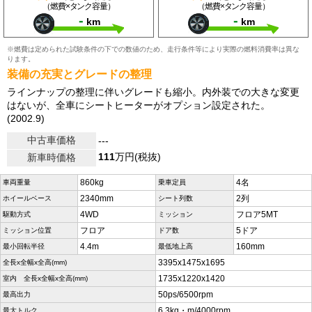
（燃費×タンク容量）
（燃費×タンク容量）
-
-
km
km
※燃費は定められた試験条件の下での数値のため、走行条件等により実際の燃料消費率は異な
ります。
装備の充実とグレードの整理
ラインナップの整理に伴いグレードも縮小。内外装での大きな変更
はないが、全車にシートヒーターがオプション設定された。
(2002.9)
中古車価格
---
111
万円(税抜)
新車時価格
860kg
4名
車両重量
乗車定員
2340mm
2列
ホイールベース
シート列数
4WD
フロア5MT
駆動方式
ミッション
フロア
5ドア
ミッション位置
ドア数
4.4m
160mm
最小回転半径
最低地上高
3395x1475x1695
全長x全幅x全高(mm)
1735x1220x1420
室内 全長x全幅x全高(mm)
50ps/6500rpm
最高出力
6.3kg・m/4000rpm
最大トルク