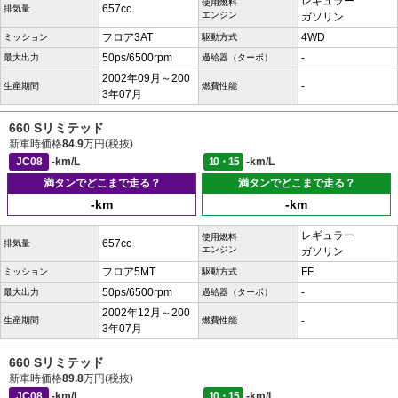
レギュラー
使用燃料
657cc
排気量
エンジン
ガソリン
フロア3AT
4WD
ミッション
駆動方式
50ps/6500rpm
-
最大出力
過給器（ターボ）
2002年09月～200
-
生産期間
燃費性能
3年07月
660 Sリミテッド
新車時価格
84.9
万円(税抜)
JC08
-km/L
10・15
-km/L
満タンでどこまで走る？
満タンでどこまで走る？
-km
-km
レギュラー
使用燃料
657cc
排気量
エンジン
ガソリン
フロア5MT
FF
ミッション
駆動方式
50ps/6500rpm
-
最大出力
過給器（ターボ）
2002年12月～200
-
生産期間
燃費性能
3年07月
660 Sリミテッド
新車時価格
89.8
万円(税抜)
JC08
-km/L
10・15
-km/L