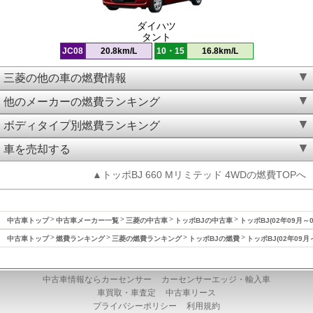
ダイハツ
タント
JC08
20.8km/L
10・15
16.8km/L
三菱の他の車の燃費情報
他のメーカーの燃費ランキング
ボディタイプ別燃費ランキング
車を売却する
▲トッポBJ 660 Mリミテッド 4WDの燃費TOPへ
中古車トップ
中古車メーカー一覧
三菱の中古車
トッポBJの中古車
トッポBJ(02年09月～
中古車トップ
燃費ランキング
三菱の燃費ランキング
トッポBJの燃費
トッポBJ(02年09月
中古車情報ならカーセンサー
カーセンサーエッジ・輸入車
車買取・車査定
中古車リース
プライバシーポリシー
利用規約