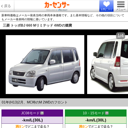
戻る
お気に入り
メニュー
新車時価格はメーカー発表当時の車両本体価格です。また基本情報など、その他の項目について
もメーカー発表時の情報に基いています。
三菱 トッポBJ 660 Mリミテッド 4WDの燃費
1/4
01年(H13)2月、MC時のM 2WDのフロント
JC08モード
10・15モード
-km/L(30L)
-km/L(30L)
満タン
でどこまで走る？
満タン
でどこまで走る？