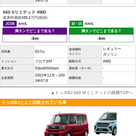
3年07月
660 Sリミテッド 4WD
新車時価格
105.1
万円(税抜)
JC08
-km/L
10・15
-km/L
満タンでどこまで走る？
満タンでどこまで走る？
-km
-km
レギュラー
使用燃料
657cc
排気量
エンジン
ガソリン
フロア3AT
4WD
ミッション
駆動方式
50ps/6500rpm
-
最大出力
過給器（ターボ）
2002年12月～200
-
生産期間
燃費性能
3年07月
▲トッポBJ 660 Mリミテッドの燃費TOPへ
トッポBJとよく比較されている車