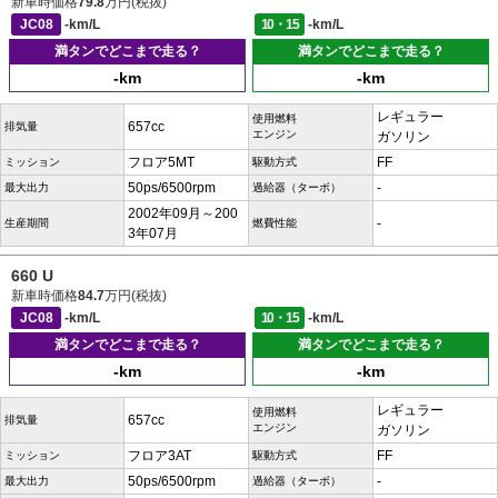
新車時価格
79.8
万円(税抜)
JC08
-km/L
10・15
-km/L
満タンでどこまで走る？
満タンでどこまで走る？
-km
-km
レギュラー
使用燃料
657cc
排気量
エンジン
ガソリン
フロア5MT
FF
ミッション
駆動方式
50ps/6500rpm
-
最大出力
過給器（ターボ）
2002年09月～200
-
生産期間
燃費性能
3年07月
660 U
新車時価格
84.7
万円(税抜)
JC08
-km/L
10・15
-km/L
満タンでどこまで走る？
満タンでどこまで走る？
-km
-km
レギュラー
使用燃料
657cc
排気量
エンジン
ガソリン
フロア3AT
FF
ミッション
駆動方式
50ps/6500rpm
-
最大出力
過給器（ターボ）