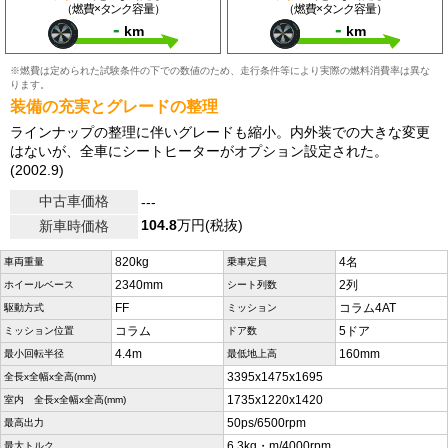
（燃費×タンク容量）
（燃費×タンク容量）
-
-
km
km
※燃費は定められた試験条件の下での数値のため、走行条件等により実際の燃料消費率は異な
ります。
装備の充実とグレードの整理
ラインナップの整理に伴いグレードも縮小。内外装での大きな変更
はないが、全車にシートヒーターがオプション設定された。
(2002.9)
中古車価格
---
104.8
万円(税抜)
新車時価格
820kg
4名
車両重量
乗車定員
2340mm
2列
ホイールベース
シート列数
FF
コラム4AT
駆動方式
ミッション
コラム
5ドア
ミッション位置
ドア数
4.4m
160mm
最小回転半径
最低地上高
3395x1475x1695
全長x全幅x全高(mm)
1735x1220x1420
室内 全長x全幅x全高(mm)
50ps/6500rpm
最高出力
6.3kg・m/4000rpm
最大トルク