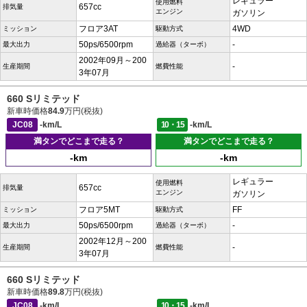
レギュラー
使用燃料
657cc
排気量
エンジン
ガソリン
フロア3AT
4WD
ミッション
駆動方式
50ps/6500rpm
-
最大出力
過給器（ターボ）
2002年09月～200
-
生産期間
燃費性能
3年07月
660 Sリミテッド
新車時価格
84.9
万円(税抜)
JC08
-km/L
10・15
-km/L
満タンでどこまで走る？
満タンでどこまで走る？
-km
-km
レギュラー
使用燃料
657cc
排気量
エンジン
ガソリン
フロア5MT
FF
ミッション
駆動方式
50ps/6500rpm
-
最大出力
過給器（ターボ）
2002年12月～200
-
生産期間
燃費性能
3年07月
660 Sリミテッド
新車時価格
89.8
万円(税抜)
JC08
-km/L
10・15
-km/L