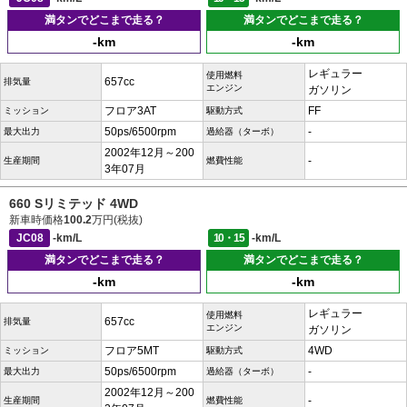
満タンでどこまで走る？
満タンでどこまで走る？
-km
-km
レギュラー
使用燃料
657cc
排気量
エンジン
ガソリン
フロア3AT
FF
ミッション
駆動方式
50ps/6500rpm
-
最大出力
過給器（ターボ）
2002年12月～200
-
生産期間
燃費性能
3年07月
660 Sリミテッド 4WD
新車時価格
100.2
万円(税抜)
JC08
-km/L
10・15
-km/L
満タンでどこまで走る？
満タンでどこまで走る？
-km
-km
レギュラー
使用燃料
657cc
排気量
エンジン
ガソリン
フロア5MT
4WD
ミッション
駆動方式
50ps/6500rpm
-
最大出力
過給器（ターボ）
2002年12月～200
-
生産期間
燃費性能