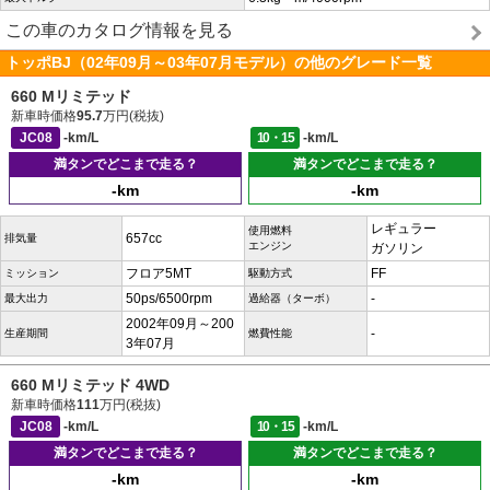
この車のカタログ情報を見る
トッポBJ（02年09月～03年07月モデル）の他のグレード一覧
660 Mリミテッド
新車時価格
95.7
万円(税抜)
JC08
-km/L
10・15
-km/L
満タンでどこまで走る？
満タンでどこまで走る？
-km
-km
レギュラー
使用燃料
657cc
排気量
エンジン
ガソリン
フロア5MT
FF
ミッション
駆動方式
50ps/6500rpm
-
最大出力
過給器（ターボ）
2002年09月～200
-
生産期間
燃費性能
3年07月
660 Mリミテッド 4WD
新車時価格
111
万円(税抜)
JC08
-km/L
10・15
-km/L
満タンでどこまで走る？
満タンでどこまで走る？
-km
-km