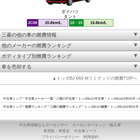
ダイハツ
タント
JC08
20.8km/L
10・15
16.8km/L
三菱の他の車の燃費情報
他のメーカーの燃費ランキング
ボディタイプ別燃費ランキング
車を売却する
▲トッポBJ 660 Mリミテッドの燃費TOPへ
中古車トップ
中古車メーカー一覧
三菱の中古車
トッポBJの中古車
トッポBJ(02年09月～
中古車トップ
燃費ランキング
三菱の燃費ランキング
トッポBJの燃費
トッポBJ(02年09月
中古車情報ならカーセンサー
カーセンサーエッジ・輸入車
車買取・車査定
中古車リース
プライバシーポリシー
利用規約