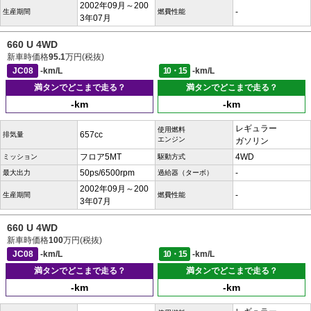
2002年09月～200
-
生産期間
燃費性能
3年07月
660 U 4WD
新車時価格
95.1
万円(税抜)
JC08
-km/L
10・15
-km/L
満タンでどこまで走る？
満タンでどこまで走る？
-km
-km
レギュラー
使用燃料
657cc
排気量
エンジン
ガソリン
フロア5MT
4WD
ミッション
駆動方式
50ps/6500rpm
-
最大出力
過給器（ターボ）
2002年09月～200
-
生産期間
燃費性能
3年07月
660 U 4WD
新車時価格
100
万円(税抜)
JC08
-km/L
10・15
-km/L
満タンでどこまで走る？
満タンでどこまで走る？
-km
-km