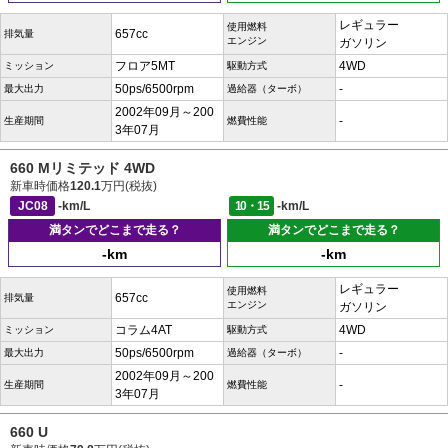
レギュラー
使用燃料
657cc
排気量
エンジン
ガソリン
フロア5MT
4WD
ミッション
駆動方式
50ps/6500rpm
-
最大出力
過給器（ターボ）
2002年09月～200
-
生産期間
燃費性能
3年07月
660 Mリミテッド 4WD
新車時価格
120.1
万円(税抜)
JC08
-km/L
10・15
-km/L
満タンでどこまで走る？
満タンでどこまで走る？
-km
-km
レギュラー
使用燃料
657cc
排気量
エンジン
ガソリン
コラム4AT
4WD
ミッション
駆動方式
50ps/6500rpm
-
最大出力
過給器（ターボ）
2002年09月～200
-
生産期間
燃費性能
3年07月
660 U