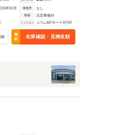
R10)年02月
なし
修復歴
法定整備付
整備
C
コラムMTモード付7AT
ミッション
無
在庫確認・見積依頼
追加
料