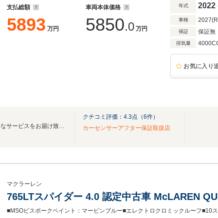
2022
年式
支払総額
車両本体価格
5893
5850
2027(
車検
.0
万円
万円
保証無
保証
4000C
排気量
お気に入り
クチコミ評価：
4.3
点（
6
件）
お客様のニーズを感じ取り最良なサービスをお届け致します。
カーセンサーアフター保証取扱店
マクラーレン
765LTスパイダー 4.0 認定中古車 McLAREN QUA