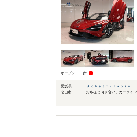
オープン
赤
愛媛県
Ｓ’ｃｈａｔｚ・Ｊａｐａｎ
松山市