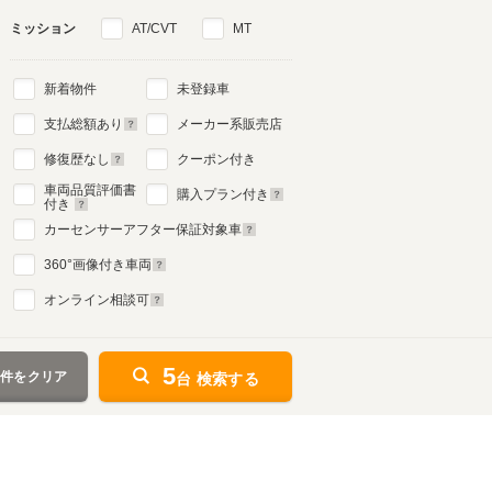
ミッション
AT/CVT
MT
新着物件
未登録車
支払総額あり
メーカー系販売店
修復歴なし
クーポン付き
車両品質評価書
購入プラン付き
付き
カーセンサーアフター保証対象車
360
°画像付き車両
オンライン相談可
5
条件をクリア
台 検索する