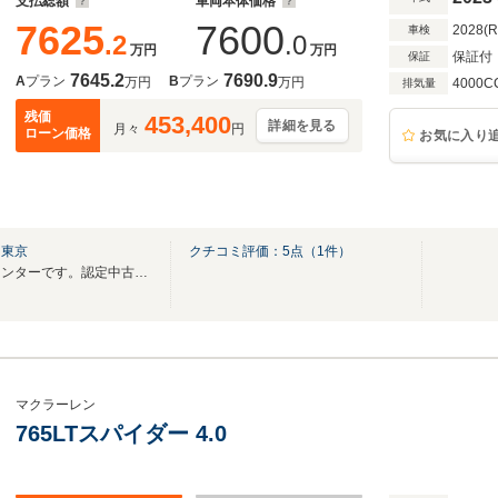
支払総額
車両本体価格
7625
7600
2028(
車検
.2
.0
万円
万円
保証付
保証
7645.2
7690.9
A
プラン
B
プラン
万円
万円
4000C
排気量
残価
453,400
詳細を見る
月々
円
ローン価格
お気に入り
ド東京
クチコミ評価：
5
点（
1
件）
世界初のMcLaren認定中古車センターです。認定中古車保証2年付でご安心いただけます。
マクラーレン
765LTスパイダー 4.0