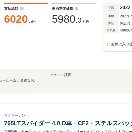
2022
年式
支払総額
車両本体価格
6020
5980
2027(
車検
.0
万円
万円
保証付
保証
4000C
排気量
お気に入り
クチコミ評価：－
日本5拠点目のマクラーレンショールーム。良質なお車とサービスをご提供致します。
マクラーレン
765LTスパイダー 4.0 D車・CF2・ステルスパ