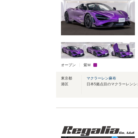
オープン
紫Ｍ
東京都
マクラーレン麻布
港区