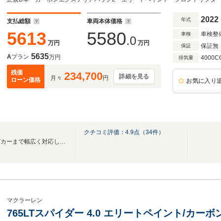
2022
年式
支払総額
車両本体価格
5613
5580
車検整
車検
.0
万円
万円
保証無
保証
5635
A
プラン
万円
4000C
排気量
残価
234,700
詳細を見る
月々
円
ローン価格
お気に入り
クチコミ評価：
4.9
点（
34
件）
スーパーカーからキャンピングカーまで幅広く対応しております。
マクラーレン
765LTスパイダー 4.0 エリートペイント/カー