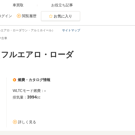
車買取
お役立ち記事
ログイン
閲覧履歴
お気に入り
ルエアロ・ローダウン・アルミホイール）
サイトマップ
中古車
（フルエアロ・ローダ
燃費・カタログ情報
-
WLTCモード燃費：
3994
排気量：
cc
詳しく見る