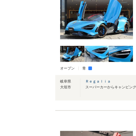
オープン
青
岐阜県
Ｒｅｇａｌｉａ
大垣市