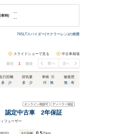
---
新車時)
---
765LTスパイダー(マクラーレン)の燃費
スライドショーで見る
中古車相場
1
前へ
次へ
最初
最後
走行距離
排気量
車検
修復歴
多
少
多
少
付
無
無
有
オンライン相談可
ディーラー保証
ED東京 認定中古車 2年保証
bre ディフューザー
0.5
(R05)
万km
走行距離