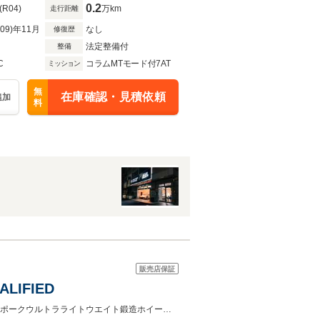
0.2
(R04)
万km
走行距離
R09)年11月
なし
修復歴
法定整備付
整備
C
コラムMTモード付7AT
ミッション
無
在庫確認・見積依頼
追加
料
販売店保証
LIFIED
■MSOビスポークペイント：マービンブルー■エレクトロクロミックルーフ■10スポークウルトラライトウエイト鍛造ホイール■カーボンファイバーエクステリアアップグレードPack1＆2