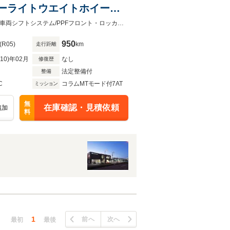
ーライトウエイトホイール/
アインテーク/アルカンタラ
スペシャルカラーブレーキキャリパー/Bowers＆Wilkins12スピーカーオーディオ車両シフトシステム/PPFフロント・ロッカーパネルドアサイドパネル/リアビューカメラ＆パーキングセンサー
950
(R05)
km
走行距離
R10)年02月
なし
修復歴
法定整備付
整備
C
コラムMTモード付7AT
ミッション
無
在庫確認・見積依頼
追加
料
1
前へ
次へ
最初
最後