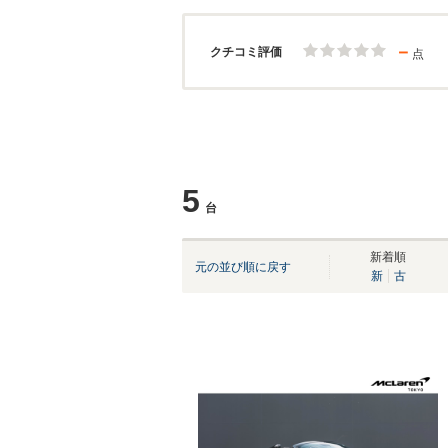
－
クチコミ評価
点
5
台
新着順
元の並び順に戻す
新
古