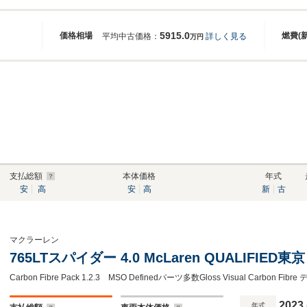
5915.0
価格相場
燃費(
平均中古価格：
詳しく見る
万円
支払総額
本体価格
年式
安
高
安
高
新
古
マクラーレン
765LTスパイダー 4.0 McLaren QUALIFI
Carbon Fibre Pack 1.2.3 MSO Definedパーツ多数Gloss Visual Carbon Fi
2023
年式