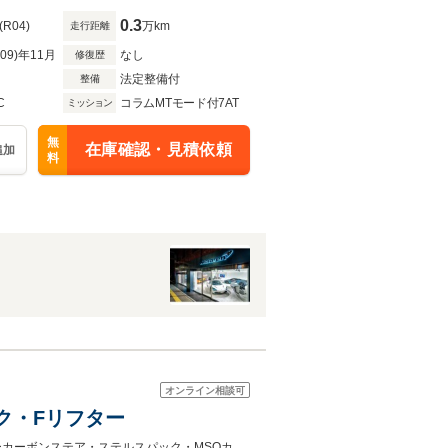
0.3
(R04)
万km
走行距離
R09)年11月
なし
修復歴
法定整備付
整備
C
コラムMTモード付7AT
ミッション
無
在庫確認・見積依頼
追加
料
オンライン相談可
ック・Fリフター
正規D車・カーボンエクステリアパック2・エリートペイント・フロントリフターカーボンステア・ステルスパック・MSOカーボンフェンダールーバー・カーボンエクステリア