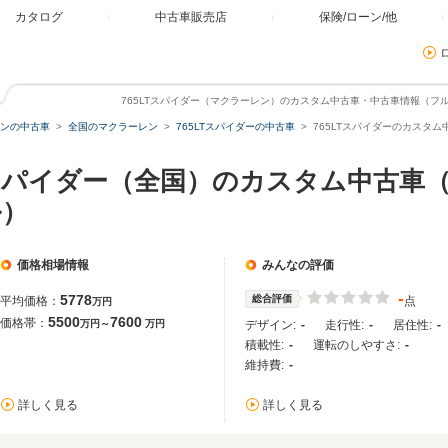
カタログ
中古車販売店
保険/ローン/他
765LTスパイダー（マクラーレン）のカスタム中古車・中古車情報（フ
ンの中古車
全国のマクラーレン
765LTスパイダーの中古車
765LTスパイダーのカスタム
LTスパイダー（全国）のカスタム中古車
ル）
価格相場情報
みんなの評価
-
5778
総合評価
平均価格：
点
万円
5500
7600
価格帯：
万円～
万円
デザイン:
-
走行性:
-
居住性:
-
積載性:
-
運転のしやすさ:
-
維持費:
-
詳しく見る
詳しく見る