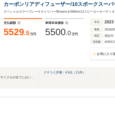
カーボンリアディフューザー/10スポークスーパ
カーボンサイドシルパネル/カーボンフロントエ
インテリア
2023
年式
支払総額
車両本体価格
5529
5500
2028(
車検
.5
.0
万円
万円
保証付
保証
4000C
排気量
お気に入り
クチコミ評価：
4.9
点（
11
件）
お客様と向き合い、カーライフサイクルの全てにおいて充実のサポートを提供いたします