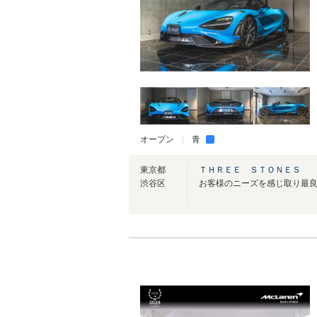
オープン
青
東京都
ＴＨＲＥＥ ＳＴＯＮＥＳ
渋谷区