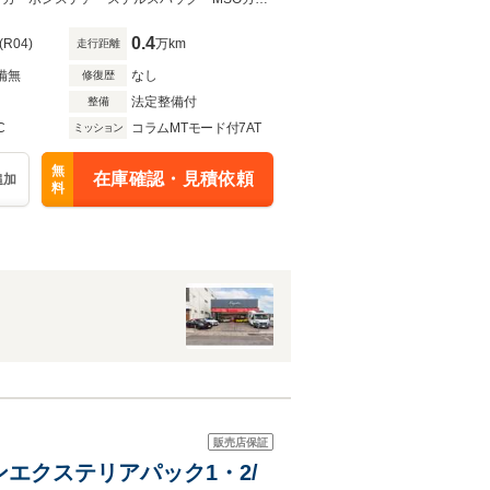
0.4
(R04)
万km
走行距離
備無
なし
修復歴
法定整備付
整備
C
コラムMTモード付7AT
ミッション
無
在庫確認・見積依頼
追加
料
販売店保証
ボンエクステリアパック1・2/