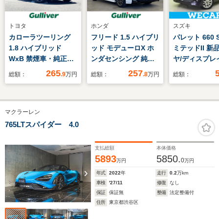
トヨタ
ホンダ
スズキ
カローラツーリング
フリード 1.5 ハイブリ
パレット 660 
1.8 ハイブリッド
ッド モデューロX ホ
ミテッドII 新
WxB 禁煙車・純正デ
ンダセンシング 純正
ヤ/ディスプレ
ィスプレイオーディ
ナビ バックカメラ
ディオ/両側電
265
257
総額：
.9
万円
総額：
.8
万円
総額：
オ・バックモニター・
ドライブレコーダー
イドドア/シー
トヨタセーフティセン
ETC ホンダセンシン
ター/ヘッドラ
ス・ブラインドスポッ
グ 誤発進抑制機能
HID/ETC/EBD
マクラーレン
トモニター・クルーズ
後方誤発進抑制機能
エアバッグ 運
コントロール・前後コ
衝突軽減ブレーキ 歩
アバッグ 助手
765LTスパイダー 4.0
ーナーセンサー・LED
行者事故低減ステアリ
バッグ サイド
ヘッドライト・オート
ング 車線逸脱防止
支払総額
本体価格
マチックハイビーム
レーダークルーズコン
5893
5850.
0
万円
万円
トロール LE
年式
2022
年
走行
0.2
万km
車検
'27/11
修復
なし
保証
保証無
整備
法定整備付
住所
東京都渋谷区