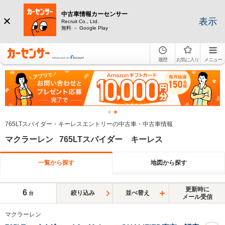
中古車情報カーセンサー
表示
Recruit Co., Ltd.
無料 － Google Play
履歴
お気に入り
メニュー
765LTスパイダー・キーレスエントリーの中古車・中古車情報
マクラーレン 765LTスパイダー キーレス
一覧から探す
地図から探す
更新時に
6
絞り込み
並べ替え
台
メール受信
マクラーレン