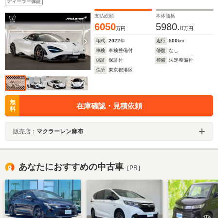
ディーラー保証
支払総額
本体価格
6050
5980.
0
万円
万円
年式
2022
年
走行
500
km
車検
車検整備付
修復
なし
保証
保証付
整備
法定整備付
住所
東京都港区
無
在庫確認・見積依頼
料
販売店：
マクラーレン麻布
あなたにおすすめの中古車
［PR］