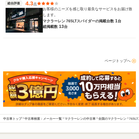
4.3
総合評価
点
お客様のニーズを感じ取り最良なサービスをお届け致
します。
1
マクラーレン 765LTスパイダーの
掲載台数
台
13
総掲載数
台
ページトップへ
中古車トップ
中古車検索：メーカー一覧
マクラーレンの中古車
全国のマクラーレン
765