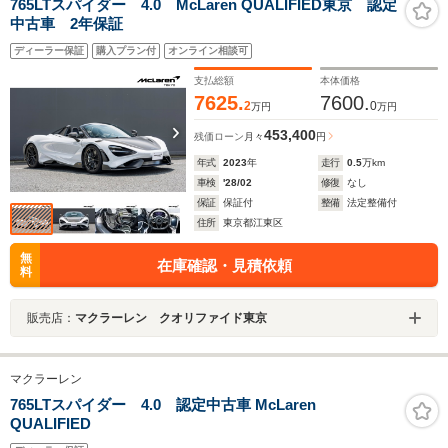
765LTスパイダー 4.0 McLaren QUALIFIED東京 認定
中古車 2年保証
ディーラー保証
購入プラン付
オンライン相談可
支払総額
本体価格
7625.
7600.
2
0
万円
万円
453,400
残価ローン
月々
円
年式
2023
年
走行
0.5
万km
車検
'28/02
修復
なし
保証
保証付
整備
法定整備付
住所
東京都江東区
無
在庫確認・見積依頼
料
販売店：
マクラーレン クオリファイド東京
マクラーレン
765LTスパイダー 4.0 認定中古車 McLaren
QUALIFIED