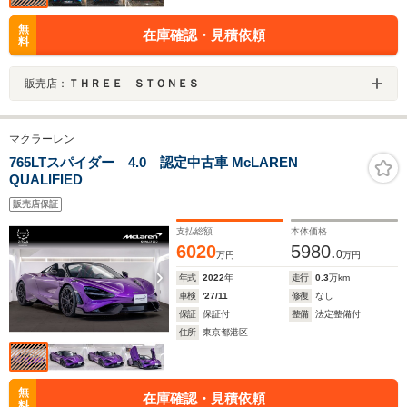
無
在庫確認・見積依頼
料
販売店：
ＴＨＲＥＥ ＳＴＯＮＥＳ
マクラーレン
765LTスパイダー 4.0 認定中古車 McLAREN
QUALIFIED
販売店保証
支払総額
本体価格
6020
5980.
0
万円
万円
年式
2022
年
走行
0.3
万km
車検
'27/11
修復
なし
保証
保証付
整備
法定整備付
住所
東京都港区
無
在庫確認・見積依頼
料