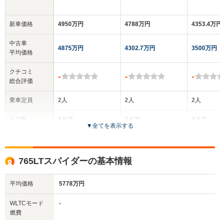
新車価格
4950万円
4788万円
4353.4万
中古車
4875万円
4302.7万円
3500万円
平均価格
クチコミ
-
-
-
総合評価
乗車定員
2人
2人
2人
ドア数
2ドア
2ドア
2ドア
▼
全てを表示する
全高
全高
全
1.19m
1.19m
1.
765LTスパイダーの基本情報
平均価格
5778万円
全幅
全幅
全
サイズ
1.93m
2.1m
2
全長
全長
WLTCモード
-
(全長x全幅x全高)
4.6m
4.55m
4.
燃費