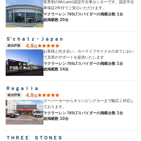
世界初のMcLaren認定中古車センターです。認定中古
車保証2年付でご安心いただけます。
1
マクラーレン 765LTスパイダーの
掲載台数
台
20
総掲載数
台
Ｓ’ｃｈａｔｚ・Ｊａｐａｎ
4.9
総合評価
点
お客様と向き合い、カーライフサイクルの全てにおい
て充実のサポートを提供いたします
1
マクラーレン 765LTスパイダーの
掲載台数
台
14
総掲載数
台
Ｒｅｇａｌｉａ
4.9
総合評価
点
スーパーカーからキャンピングカーまで幅広く対応し
ております。
1
マクラーレン 765LTスパイダーの
掲載台数
台
10
総掲載数
台
ＴＨＲＥＥ ＳＴＯＮＥＳ