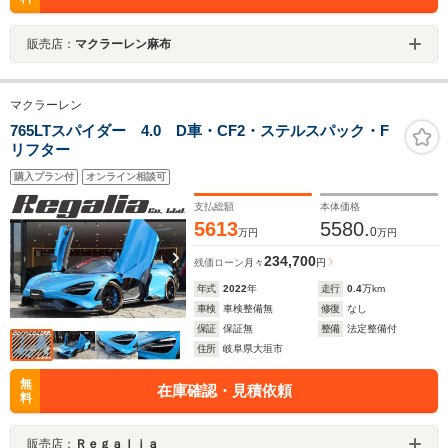
販売店：
マクラーレン麻布
マクラーレン
765LTスパイダー 4.0 D車・CF2・ステルスパック・F
リフター
購入プラン付
オンライン相談可
支払総額
本体価格
5613
5580.
0
万円
万円
234,700
残価ローン
月々
円
年式
2022
年
走行
0.4
万km
車検
車検整備無
修復
なし
保証
保証無
整備
法定整備付
住所
岐阜県大垣市
無
在庫確認・見積依頼
料
販売店：
Ｒｅｇａｌｉａ