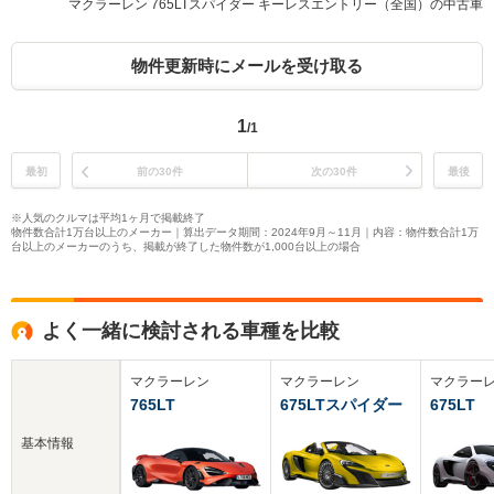
マクラーレン 765LTスパイダー キーレスエントリー（全国）の中古車
物件更新時にメールを受け取る
1
/1
最初
前の30件
次の30件
最後
※人気のクルマは平均1ヶ月で掲載終了
物件数合計1万台以上のメーカー｜算出データ期間：2024年9月～11月｜内容：物件数合計1万
台以上のメーカーのうち、掲載が終了した物件数が1,000台以上の場合
よく一緒に検討される車種を比較
マクラーレン
マクラーレン
マクラー
765LT
675LTスパイダー
675LT
基本情報