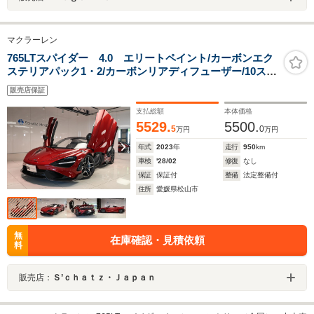
マクラーレン
765LTスパイダー 4.0 エリートペイント/カーボンエク
ステリアパック1・2/カーボンリアディフューザー/10スポ
ークスーパーライトウエイトホイール/カーボンサイドシ
販売店保証
ルパネル/カーボンフロントエアインテーク/アルカンタラ
インテリア
支払総額
本体価格
5529.
5500.
5
0
万円
万円
年式
2023
年
走行
950
km
車検
'28/02
修復
なし
保証
保証付
整備
法定整備付
住所
愛媛県松山市
無
在庫確認・見積依頼
料
販売店：
Ｓ’ｃｈａｔｚ・Ｊａｐａｎ