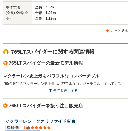
車体寸法
全長：4.6m
(全長x全幅x全
全幅：1.93m
ホイールベース
ホイールベース
ホイー
高)
全高：1.19m
-m
-m
もっと見る
WLTCモード
765LTスパイダーに関する関連情報
-
-
-
燃費
765LTスパイダーの最新モデル情報
マクラーレン史上最もパワフルなコンバーチブル
排気量
3994cc
3799cc
3799cc
765台限定のマクラーレン史上最もパワフルなコンバーチブル。すべてカスタマーオーダーで生産され、各車両にナンバリングが与えられる。「LT」とはロングテールの略称で、引き延ばされたロングテールには、アクティブリアウィングが備えられる。ルーフは、一体型の電動カーボンファイバー製リトラクタブルハードトップが用いられ、わずか11秒での開閉が可能。さらに時速50km/hまで開閉できる。高性能の軽量素材が隅々にまで採用され、ボディコンポーネントにはカーボンファイバーが用いられる。エンジンは、最高出力765ps／最大トルク800N・mを発生する4L V8ツインターボで、ギアレシオが見直された「7速SSG」ギアとの組み合わせで、0-100km/h加速2.8秒を実現する。（2021.7）
全てを表示する
駆動方式
MR
MR
MR
765LTスパイダーを扱う注目販売店
マクラーレン クオリファイド東京
5
総合評価
点