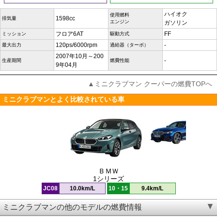
ハイオク
使用燃料
1598cc
排気量
エンジン
ガソリン
フロア6AT
FF
ミッション
駆動方式
120ps/6000rpm
-
最大出力
過給器（ターボ）
2007年10月～200
-
生産期間
燃費性能
9年04月
▲ミニクラブマン クーパーの燃費TOPへ
ミニクラブマンとよく比較されている車
ＢＭＷ
1シリーズ
JC08
10.0km/L
10・15
9.4km/L
ミニクラブマンの他のモデルの燃費情報