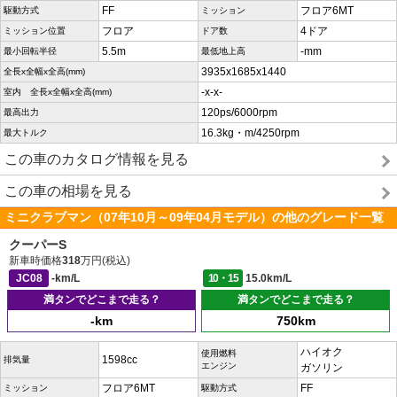
FF
フロア6MT
駆動方式
ミッション
フロア
4ドア
ミッション位置
ドア数
5.5m
-mm
最小回転半径
最低地上高
3935x1685x1440
全長x全幅x全高(mm)
-x-x-
室内 全長x全幅x全高(mm)
120ps/6000rpm
最高出力
16.3kg・m/4250rpm
最大トルク
この車のカタログ情報を見る
この車の相場を見る
ミニクラブマン（07年10月～09年04月モデル）の他のグレード一覧
クーパーS
新車時価格
318
万円(税込)
JC08
-km/L
10・15
15.0km/L
満タンでどこまで走る？
満タンでどこまで走る？
-km
750km
ハイオク
使用燃料
1598cc
排気量
エンジン
ガソリン
フロア6MT
FF
ミッション
駆動方式