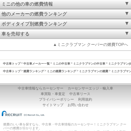
ミニの他の車の燃費情報
他のメーカーの燃費ランキング
ボディタイプ別燃費ランキング
車を売却する
▲ミニクラブマン クーパーの燃費TOPへ
中古車トップ
中古車メーカー一覧
ミニの中古車
ミニクラブマンの中古車
ミニクラブマン(0
中古車トップ
燃費ランキング
ミニの燃費ランキング
ミニクラブマンの燃費
ミニクラブマン(
中古車情報ならカーセンサー
カーセンサーエッジ・輸入車
車買取・車査定
中古車リース
プライバシーポリシー
利用規約
サイトマップ
お問い合わせ
燃費のいい車を探すなら、中古車・中古車情報のカーセンサー！ミニクラブマン クー
パーの燃費が分かります。