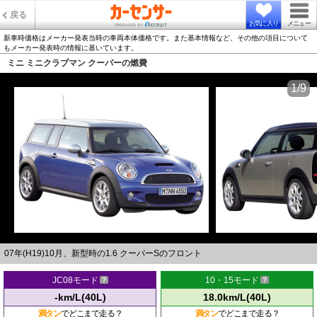
戻る
お気に入り
メニュー
新車時価格はメーカー発表当時の車両本体価格です。また基本情報など、その他の項目について
もメーカー発表時の情報に基いています。
ミニ ミニクラブマン クーパーの燃費
1/9
07年(H19)10月、新型時の1.6 クーパーSのフロント
JC08モード
10・15モード
-km/L(40L)
18.0km/L(40L)
満タン
でどこまで走る？
満タン
でどこまで走る？