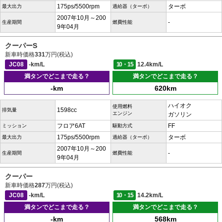
175ps/5500rpm
ターボ
最大出力
過給器（ターボ）
2007年10月～200
-
生産期間
燃費性能
9年04月
クーパーS
新車時価格
331
万円(税込)
JC08
-km/L
10・15
12.4km/L
満タンでどこまで走る？
満タンでどこまで走る？
-km
620km
ハイオク
使用燃料
1598cc
排気量
エンジン
ガソリン
フロア6AT
FF
ミッション
駆動方式
175ps/5500rpm
ターボ
最大出力
過給器（ターボ）
2007年10月～200
-
生産期間
燃費性能
9年04月
クーパー
新車時価格
287
万円(税込)
JC08
-km/L
10・15
14.2km/L
満タンでどこまで走る？
満タンでどこまで走る？
-km
568km