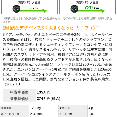
（燃費×タンク容量）
（燃費×タンク容量）
-
720
km
km
※燃費は定められた試験条件の下での数値のため、走行条件等により実際の燃料消費率は異な
ります。
独創的なデザインで広く大きくなった“ミニワゴン”
3ドアハッチバックのミニをベースに全長を240mm、ホイールベー
スを80mm延ばし、後席とラゲージを広くしたのがクラブマン。英
国で狩猟の際に使われるシューティングブレークをコンセプトに取
り入れたという独特なスタイルをもつ。リアハッチは左右に開く観
音開きのスプリットドアを採用。右側ドアには進行方向と逆に開
き、後席への乗降性を高めるクラブドアが追加される。広くなった
室内は後席の足元が80mm延び、ラゲージ容量は260～930Lが確保
された。エンジンはクーパーに可変バルブ制御を採用した120psの
1.6L、クーパーSにはツインスクロールターボを装備した175psの
1.6L直噴を搭載。ミニ同様、多彩なオプションと内外装色を用意。
（2007.10）
中古車価格
135
万円
274
万円(税込)
新車時価格
1200kg
4名
車両重量
乗車定員
2545mm
2列
ホイールベース
シート列数