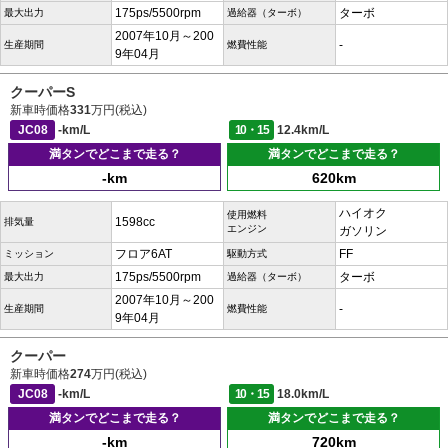
175ps/5500rpm
ターボ
最大出力
過給器（ターボ）
2007年10月～200
-
生産期間
燃費性能
9年04月
クーパーS
新車時価格
331
万円(税込)
JC08
-km/L
10・15
12.4km/L
満タンでどこまで走る？
満タンでどこまで走る？
-km
620km
ハイオク
使用燃料
1598cc
排気量
エンジン
ガソリン
フロア6AT
FF
ミッション
駆動方式
175ps/5500rpm
ターボ
最大出力
過給器（ターボ）
2007年10月～200
-
生産期間
燃費性能
9年04月
クーパー
新車時価格
274
万円(税込)
JC08
-km/L
10・15
18.0km/L
満タンでどこまで走る？
満タンでどこまで走る？
-km
720km