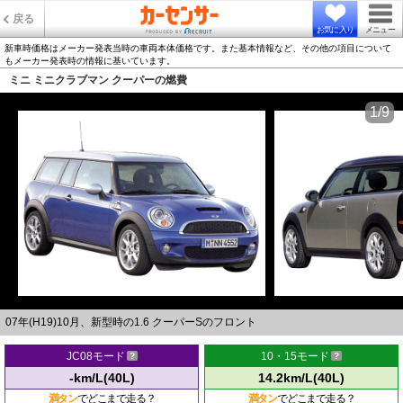
戻る
お気に入り
メニュー
新車時価格はメーカー発表当時の車両本体価格です。また基本情報など、その他の項目について
もメーカー発表時の情報に基いています。
ミニ ミニクラブマン クーパーの燃費
1/9
07年(H19)10月、新型時の1.6 クーパーSのフロント
JC08モード
10・15モード
-km/L(40L)
14.2km/L(40L)
満タン
でどこまで走る？
満タン
でどこまで走る？