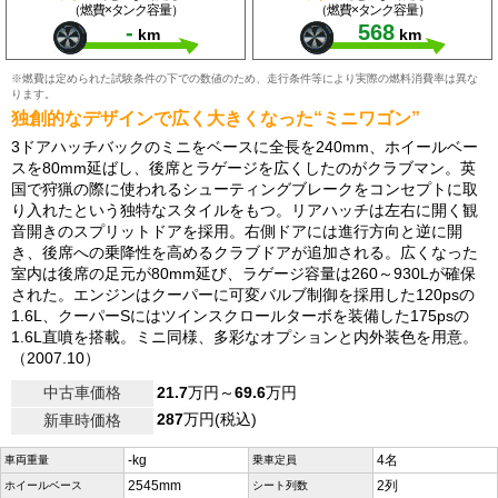
（燃費×タンク容量）
（燃費×タンク容量）
-
568
km
km
※燃費は定められた試験条件の下での数値のため、走行条件等により実際の燃料消費率は異な
ります。
独創的なデザインで広く大きくなった“ミニワゴン”
3ドアハッチバックのミニをベースに全長を240mm、ホイールベー
スを80mm延ばし、後席とラゲージを広くしたのがクラブマン。英
国で狩猟の際に使われるシューティングブレークをコンセプトに取
り入れたという独特なスタイルをもつ。リアハッチは左右に開く観
音開きのスプリットドアを採用。右側ドアには進行方向と逆に開
き、後席への乗降性を高めるクラブドアが追加される。広くなった
室内は後席の足元が80mm延び、ラゲージ容量は260～930Lが確保
された。エンジンはクーパーに可変バルブ制御を採用した120psの
1.6L、クーパーSにはツインスクロールターボを装備した175psの
1.6L直噴を搭載。ミニ同様、多彩なオプションと内外装色を用意。
（2007.10）
中古車価格
21.7
万円～
69.6
万円
287
万円(税込)
新車時価格
-kg
4名
車両重量
乗車定員
2545mm
2列
ホイールベース
シート列数