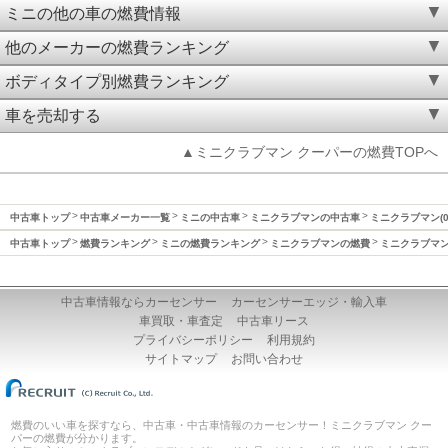
ミニの他の車の燃費情報
他のメーカーの燃費ランキング
ボディタイプ別燃費ランキング
車を売却する
▲ミニクラブマン クーパーの燃費TOPへ
中古車トップ
中古車メーカー一覧
ミニの中古車
ミニクラブマンの中古車
ミニクラブマン(0
中古車トップ
燃費ランキング
ミニの燃費ランキング
ミニクラブマンの燃費
ミニクラブマン(
中古車情報ならカーセンサー
カーセンサーエッジ・輸入車
車買取・車査定
中古車リース
プライバシーポリシー
利用規約
サイトマップ
お問い合わせ
燃費のいい車を探すなら、中古車・中古車情報のカーセンサー！ミニクラブマン クー
パーの燃費が分かります。