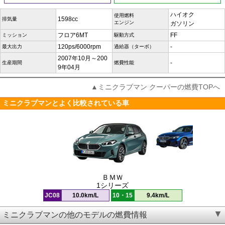
ハイオク
使用燃料
1598cc
排気量
エンジン
ガソリン
フロア6MT
FF
ミッション
駆動方式
120ps/6000rpm
-
最大出力
過給器（ターボ）
2007年10月～200
-
生産期間
燃費性能
9年04月
▲ミニクラブマン クーパーの燃費TOPへ
ミニクラブマンとよく比較されている車
ＢＭＷ
1シリーズ
JC08
10.0km/L
10・15
9.4km/L
ミニクラブマンの他のモデルの燃費情報