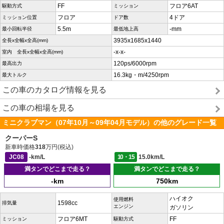
FF
フロア6AT
駆動方式
ミッション
フロア
4ドア
ミッション位置
ドア数
5.5m
-mm
最小回転半径
最低地上高
3935x1685x1440
全長x全幅x全高(mm)
-x-x-
室内 全長x全幅x全高(mm)
120ps/6000rpm
最高出力
16.3kg・m/4250rpm
最大トルク
この車のカタログ情報を見る
この車の相場を見る
ミニクラブマン（07年10月～09年04月モデル）の他のグレード一覧
クーパーS
新車時価格
318
万円(税込)
JC08
-km/L
10・15
15.0km/L
満タンでどこまで走る？
満タンでどこまで走る？
-km
750km
ハイオク
使用燃料
1598cc
排気量
エンジン
ガソリン
フロア6MT
FF
ミッション
駆動方式