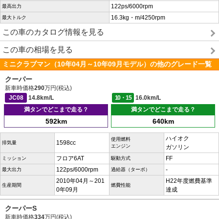
122ps/6000rpm
最高出力
16.3kg・m/4250rpm
最大トルク
この車のカタログ情報を見る
この車の相場を見る
ミニクラブマン（10年04月～10年09月モデル）の他のグレード一覧
クーパー
新車時価格
290
万円(税込)
JC08
14.8km/L
10・15
16.0km/L
満タンでどこまで走る？
満タンでどこまで走る？
592km
640km
ハイオク
使用燃料
1598cc
排気量
エンジン
ガソリン
フロア6AT
FF
ミッション
駆動方式
122ps/6000rpm
-
最大出力
過給器（ターボ）
2010年04月～201
H22年度燃費基準
生産期間
燃費性能
0年09月
達成
クーパーS
新車時価格
334
万円(税込)