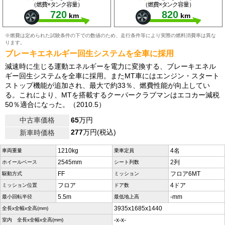
（燃費×タンク容量）
（燃費×タンク容量）
720
820
km
km
※燃費は定められた試験条件の下での数値のため、走行条件等により実際の燃料消費率は異な
ります。
ブレーキエネルギー回生システムを全車に採用
減速時に生じる運動エネルギーを電力に変換する、ブレーキエネル
ギー回生システムを全車に採用。またMT車にはエンジン・スタート
ストップ機能が追加され、最大で約33％、燃費性能が向上してい
る。これにより、MTを搭載するクーパークラブマンはエコカー減税
50％適合になった。（2010.5）
中古車価格
65
万円
277
万円(税込)
新車時価格
1210kg
4名
車両重量
乗車定員
2545mm
2列
ホイールベース
シート列数
FF
フロア6MT
駆動方式
ミッション
フロア
4ドア
ミッション位置
ドア数
5.5m
-mm
最小回転半径
最低地上高
3935x1685x1440
全長x全幅x全高(mm)
-x-x-
室内 全長x全幅x全高(mm)