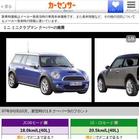
戻る
お気に入り
メニュー
新車時価格はメーカー発表当時の車両本体価格です。また基本情報など、その他の項目について
もメーカー発表時の情報に基いています。
ミニ ミニクラブマン クーパーの燃費
1/9
07年(H19)10月、新型時の1.6 クーパーSのフロント
JC08モード
10・15モード
18.0km/L(40L)
20.5km/L(40L)
満タン
でどこまで走る？
満タン
でどこまで走る？