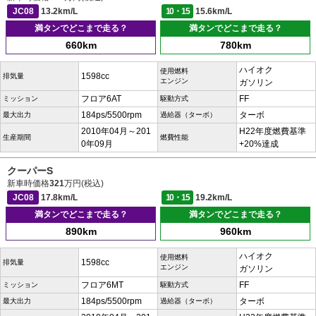
JC08
13.2km/L
10・15
15.6km/L
満タンでどこまで走る？
満タンでどこまで走る？
660km
780km
ハイオク
使用燃料
1598cc
排気量
エンジン
ガソリン
フロア6AT
FF
ミッション
駆動方式
184ps/5500rpm
ターボ
最大出力
過給器（ターボ）
2010年04月～201
H22年度燃費基準
生産期間
燃費性能
0年09月
+20%達成
クーパーS
新車時価格
321
万円(税込)
JC08
17.8km/L
10・15
19.2km/L
満タンでどこまで走る？
満タンでどこまで走る？
890km
960km
ハイオク
使用燃料
1598cc
排気量
エンジン
ガソリン
フロア6MT
FF
ミッション
駆動方式
184ps/5500rpm
ターボ
最大出力
過給器（ターボ）