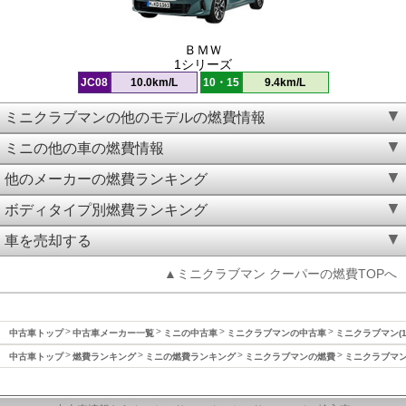
ＢＭＷ
1シリーズ
JC08
10.0km/L
10・15
9.4km/L
ミニクラブマンの他のモデルの燃費情報
ミニの他の車の燃費情報
他のメーカーの燃費ランキング
ボディタイプ別燃費ランキング
車を売却する
▲ミニクラブマン クーパーの燃費TOPへ
中古車トップ
中古車メーカー一覧
ミニの中古車
ミニクラブマンの中古車
ミニクラブマン(1
中古車トップ
燃費ランキング
ミニの燃費ランキング
ミニクラブマンの燃費
ミニクラブマン(