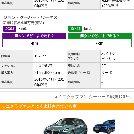
2010年04月～201
H22年度燃費基準
生産期間
燃費性能
0年09月
+20%達成
ジョン・クーパー・ワークス
新車時価格
416
万円(税込)
JC08
-km/L
10・15
-km/L
満タンでどこまで走る？
満タンでどこまで走る？
-km
-km
ハイオク
使用燃料
1598cc
排気量
エンジン
ガソリン
フロア6MT
FF
ミッション
駆動方式
211ps/6000rpm
ターボ
最大出力
過給器（ターボ）
2010年04月～201
-
生産期間
燃費性能
0年09月
▲ミニクラブマン クーパーの燃費TOPへ
ミニクラブマンとよく比較されている車