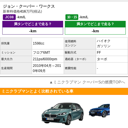
ジョン・クーパー・ワークス
新車時価格
416
万円(税込)
JC08
-km/L
10・15
-km/L
満タンでどこまで走る？
満タンでどこまで走る？
-km
-km
ハイオク
使用燃料
1598cc
排気量
エンジン
ガソリン
フロア6MT
FF
ミッション
駆動方式
211ps/6000rpm
ターボ
最大出力
過給器（ターボ）
2010年04月～201
-
生産期間
燃費性能
0年09月
▲ミニクラブマン クーパーSの燃費TOPへ
ミニクラブマンとよく比較されている車