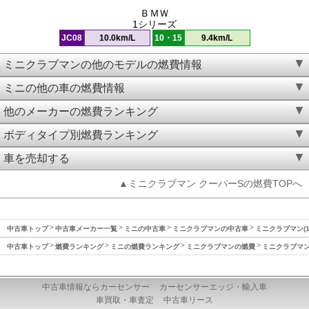
ＢＭＷ
1シリーズ
JC08
10.0km/L
10・15
9.4km/L
ミニクラブマンの他のモデルの燃費情報
ミニの他の車の燃費情報
他のメーカーの燃費ランキング
ボディタイプ別燃費ランキング
車を売却する
▲ミニクラブマン クーパーSの燃費TOPへ
中古車トップ
中古車メーカー一覧
ミニの中古車
ミニクラブマンの中古車
ミニクラブマン(1
中古車トップ
燃費ランキング
ミニの燃費ランキング
ミニクラブマンの燃費
ミニクラブマン(
中古車情報ならカーセンサー
カーセンサーエッジ・輸入車
車買取・車査定
中古車リース