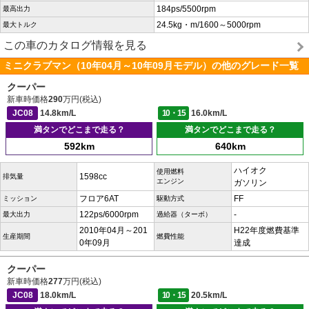
184ps/5500rpm
最高出力
24.5kg・m/1600～5000rpm
最大トルク
この車のカタログ情報を見る
ミニクラブマン（10年04月～10年09月モデル）の他のグレード一覧
クーパー
新車時価格
290
万円(税込)
JC08
14.8km/L
10・15
16.0km/L
満タンでどこまで走る？
満タンでどこまで走る？
592km
640km
ハイオク
使用燃料
1598cc
排気量
エンジン
ガソリン
フロア6AT
FF
ミッション
駆動方式
122ps/6000rpm
-
最大出力
過給器（ターボ）
2010年04月～201
H22年度燃費基準
生産期間
燃費性能
0年09月
達成
クーパー
新車時価格
277
万円(税込)
JC08
18.0km/L
10・15
20.5km/L