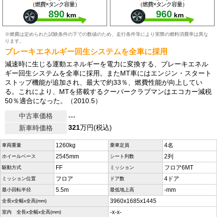
（燃費×タンク容量）
（燃費×タンク容量）
890
960
km
km
※燃費は定められた試験条件の下での数値のため、走行条件等により実際の燃料消費率は異な
ります。
ブレーキエネルギー回生システムを全車に採用
減速時に生じる運動エネルギーを電力に変換する、ブレーキエネル
ギー回生システムを全車に採用。またMT車にはエンジン・スタート
ストップ機能が追加され、最大で約33％、燃費性能が向上してい
る。これにより、MTを搭載するクーパークラブマンはエコカー減税
50％適合になった。（2010.5）
中古車価格
---
321
万円(税込)
新車時価格
1260kg
4名
車両重量
乗車定員
2545mm
2列
ホイールベース
シート列数
FF
フロア6MT
駆動方式
ミッション
フロア
4ドア
ミッション位置
ドア数
5.5m
-mm
最小回転半径
最低地上高
3960x1685x1445
全長x全幅x全高(mm)
-x-x-
室内 全長x全幅x全高(mm)