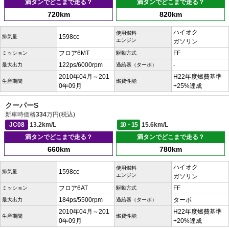
満タンでどこまで走る？
満タンでどこまで走る？
720km
820km
ハイオク
使用燃料
1598cc
排気量
エンジン
ガソリン
フロア6MT
FF
ミッション
駆動方式
122ps/6000rpm
-
最大出力
過給器（ターボ）
2010年04月～201
H22年度燃費基準
生産期間
燃費性能
0年09月
+25%達成
クーパーS
新車時価格
334
万円(税込)
JC08
13.2km/L
10・15
15.6km/L
満タンでどこまで走る？
満タンでどこまで走る？
660km
780km
ハイオク
使用燃料
1598cc
排気量
エンジン
ガソリン
フロア6AT
FF
ミッション
駆動方式
184ps/5500rpm
ターボ
最大出力
過給器（ターボ）
2010年04月～201
H22年度燃費基準
生産期間
燃費性能
0年09月
+20%達成