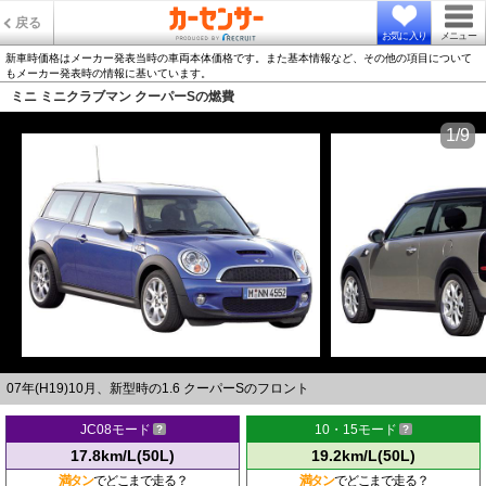
戻る
お気に入り
メニュー
新車時価格はメーカー発表当時の車両本体価格です。また基本情報など、その他の項目について
もメーカー発表時の情報に基いています。
ミニ ミニクラブマン クーパーSの燃費
1/9
07年(H19)10月、新型時の1.6 クーパーSのフロント
JC08モード
10・15モード
17.8km/L(50L)
19.2km/L(50L)
満タン
でどこまで走る？
満タン
でどこまで走る？