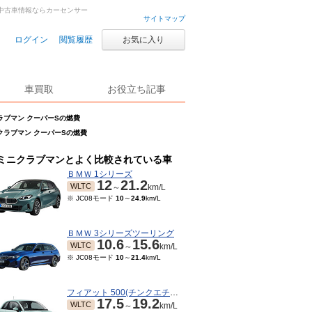
・中古車情報ならカーセンサー
サイトマップ
ログイン
閲覧履歴
お気に入り
車買取
お役立ち記事
ラブマン クーパーSの燃費
クラブマン クーパーSの燃費
ミニクラブマンとよく比較されている車
ＢＭＷ 1シリーズ
12
21.2
WLTC
～
km/L
※ JC08モード
10
～
24.9
km/L
ＢＭＷ 3シリーズツーリング
10.6
15.6
WLTC
～
km/L
※ JC08モード
10
～
21.4
km/L
フィアット 500(チンクエチェント)
17.5
19.2
WLTC
～
km/L