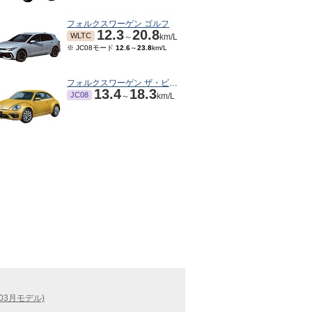
フォルクスワーゲン ゴルフ
12.3
20.8
WLTC
～
km/L
※ JC08モード
12.6
～
23.8
km/L
フォルクスワーゲン ザ・ビートル
13.4
18.3
JC08
～
km/L
03月モデル)