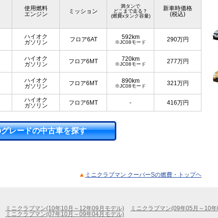
満タンで
使用燃料
新車時価格
ミッション
どこまで走る？
エンジン
(税込)
(燃費xタンク容量)
ハイオク
592km
フロア6AT
290
万円
ガソリン
※JC08モード
ハイオク
720km
フロア6MT
277
万円
ガソリン
※JC08モード
ハイオク
890km
フロア6MT
321
万円
ガソリン
※JC08モード
ハイオク
フロア6MT
-
416
万円
ガソリン
のグレードの中古車を探す
ミニクラブマン クーパーSの燃費・トップヘ
ミニクラブマン(10年10月～12年09月モデル)
ミニクラブマン(09年05月～10年
ミニクラブマン(07年10月～09年04月モデル)