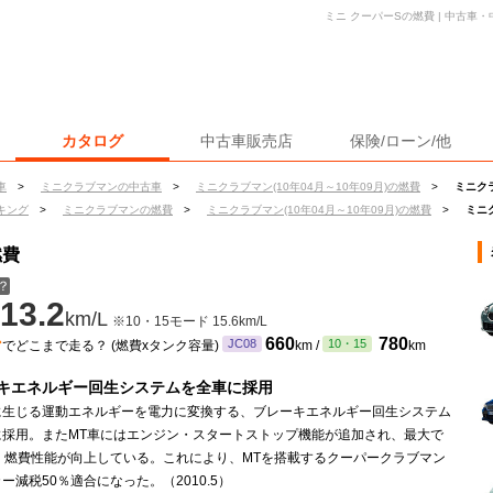
ミニ クーパーSの燃費 | 中古車
カタログ
中古車販売店
保険/ローン/他
車
>
ミニクラブマンの中古車
>
ミニクラブマン(10年04月～10年09月)の燃費
>
ミニク
キング
>
ミニクラブマンの燃費
>
ミニクラブマン(10年04月～10年09月)の燃費
>
ミニ
燃費
？
13.2
km/L
※10・15モード 15.6km/L
ン
660
780
JC08
10・15
でどこまで走る？ (燃費xタンク容量)
km /
km
キエネルギー回生システムを全車に採用
に生じる運動エネルギーを電力に変換する、ブレーキエネルギー回生システム
に採用。またMT車にはエンジン・スタートストップ機能が追加され、最大で
％、燃費性能が向上している。これにより、MTを搭載するクーパークラブマン
ー減税50％適合になった。（2010.5）