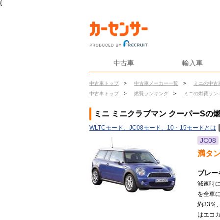
{
中古車
輸入車
中古車トップ
>
中古車メーカー一覧
>
ミニの中古
中古車トップ
>
燃費ランキング
>
ミニの燃費ラン
ミニ ミニクラブマン クーパーSの
WLTCモード、JC08モード、10・15モードとは
JC08
満タ
ブレー
減速時
を全車
約33
はエコカ