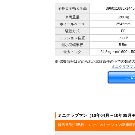
全長 x 全幅 x 全高
3960x1685x144
車両重量
1280kg
ホイールベース
2545mm
駆動方式
FF
ミッション位置
フロア
最小回転半径
5.5m
最大トルク
24.5kg・m/1600～5
※ 燃費情報は定められた試験条件の下での数値
ミニクラブマ
こ
ミニクラブマン（10年04月～10年09
排気量/使用燃料・エンジン/ミッション/新車時