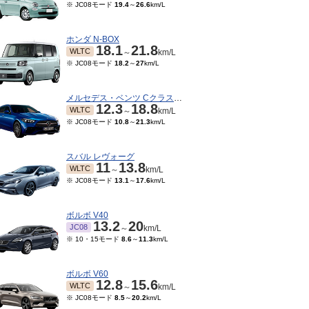
※ JC08モード
19.4
～
26.6
km/L
ホンダ N-BOX
18.1
21.8
WLTC
～
km/L
※ JC08モード
18.2
～
27
km/L
メルセデス・ベンツ Cクラスワゴン
12.3
18.8
WLTC
～
km/L
※ JC08モード
10.8
～
21.3
km/L
スバル レヴォーグ
11
13.8
WLTC
～
km/L
※ JC08モード
13.1
～
17.6
km/L
ボルボ V40
13.2
20
JC08
～
km/L
※ 10・15モード
8.6
～
11.3
km/L
ボルボ V60
12.8
15.6
WLTC
～
km/L
※ JC08モード
8.5
～
20.2
km/L