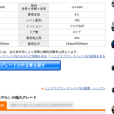
室内
5mm
-x-x-mm
全長 x 全幅 x 全高
乗車定員
4人
シート配列
2列
ミッション
フロア6AT
ドア数
4ドア
最低地上高
mm
000rpm
最高出力
184ps/5500rpm
のため、走行条件等により実際の燃料消費率は異なります。
ン クーパーSのカタログ情報を見る
ミニクラブマン クーパーSの相場を見る
のグレードの中古車を探す
ミニクラブマン クーパーSの燃費・トップヘ
月モデル）の他のグレード
価格
駆動方式/最大出力/過給器/生産期間/燃費性能