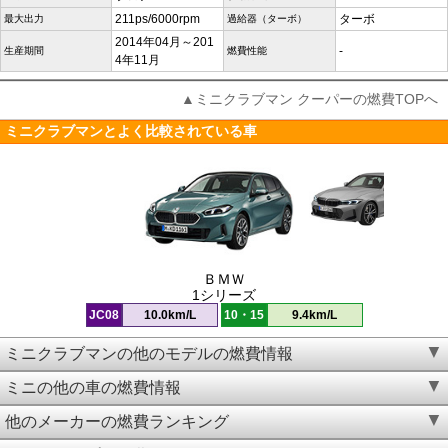
211ps/6000rpm
ターボ
最大出力
過給器（ターボ）
2014年04月～201
-
生産期間
燃費性能
4年11月
▲ミニクラブマン クーパーの燃費TOPへ
ミニクラブマンとよく比較されている車
ＢＭＷ
1シリーズ
JC08
10.0km/L
10・15
9.4km/L
ミニクラブマンの他のモデルの燃費情報
ミニの他の車の燃費情報
他のメーカーの燃費ランキング