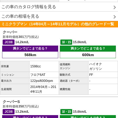
この車のカタログ情報を見る
この車の相場を見る
ミニクラブマン（14年04月～14年11月モデル）の他のグレード一覧
クーパー
新車時価格
301
万円(税込)
JC08
14.2km/L
10・15
15.0km/L
満タンでどこまで走る？
満タンでどこまで走る？
568km
600km
ハイオク
使用燃料
1598cc
排気量
エンジン
ガソリン
フロア6AT
FF
ミッション
駆動方式
122ps/6000rpm
-
最大出力
過給器（ターボ）
2014年04月～201
-
生産期間
燃費性能
4年11月
クーパーS
新車時価格
350
万円(税込)
JC08
13.2km/L
10・15
15.6km/L