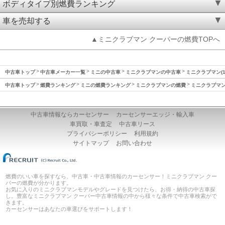
ボディタイプ別燃費ランキング
車を売却する
▲ミニクラブマン クーパーの燃費TOPへ
中古車トップ
中古車メーカー一覧
ミニの中古車
ミニクラブマンの中古車
ミニクラブマン(1
中古車トップ
燃費ランキング
ミニの燃費ランキング
ミニクラブマンの燃費
ミニクラブマン(
中古車情報ならカーセンサー
カーセンサーエッジ・輸入車
車買取・車査定
中古車リース
プライバシーポリシー
利用規約
サイトマップ
お問い合わせ
燃費のいい車を探すなら、中古車・中古車情報のカーセンサー！ミニクラブマン クー
パーの燃費が分かります。
お気に入りのミニクラブマンモデルやグレードを見つけたら、お得・納得の中古車探
し。豊富なミニクラブマン クーパー中古車情報の中から様々な条件で中古車検索がで
きます。
カーセンサーはあなたの車選びをサポートします！