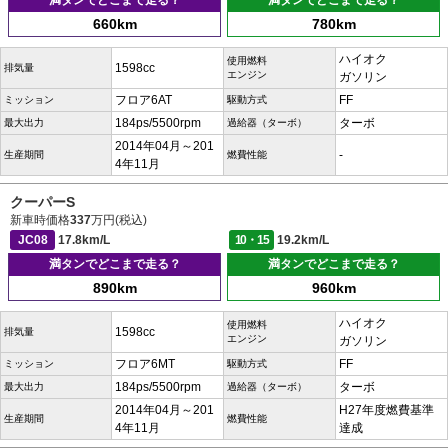
満タンでどこまで走る？
満タンでどこまで走る？
660km
780km
ハイオク
使用燃料
1598cc
排気量
エンジン
ガソリン
フロア6AT
FF
ミッション
駆動方式
184ps/5500rpm
ターボ
最大出力
過給器（ターボ）
2014年04月～201
-
生産期間
燃費性能
4年11月
クーパーS
新車時価格
337
万円(税込)
JC08
17.8km/L
10・15
19.2km/L
満タンでどこまで走る？
満タンでどこまで走る？
890km
960km
ハイオク
使用燃料
1598cc
排気量
エンジン
ガソリン
フロア6MT
FF
ミッション
駆動方式
184ps/5500rpm
ターボ
最大出力
過給器（ターボ）
2014年04月～201
H27年度燃費基準
生産期間
燃費性能
4年11月
達成