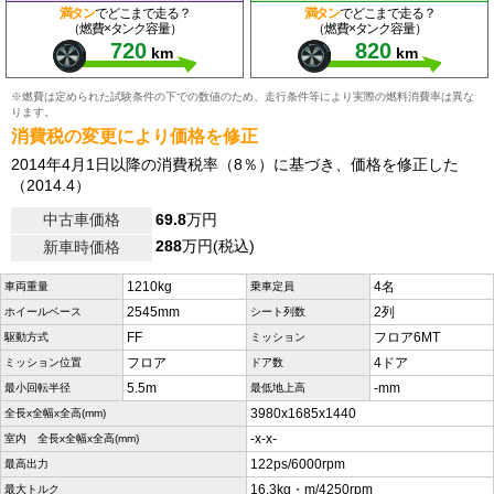
満タン
でどこまで走る？
満タン
でどこまで走る？
（燃費×タンク容量）
（燃費×タンク容量）
720
820
km
km
※燃費は定められた試験条件の下での数値のため、走行条件等により実際の燃料消費率は異な
ります。
消費税の変更により価格を修正
2014年4月1日以降の消費税率（8％）に基づき、価格を修正した
（2014.4）
中古車価格
69.8
万円
288
万円(税込)
新車時価格
1210kg
4名
車両重量
乗車定員
2545mm
2列
ホイールベース
シート列数
FF
フロア6MT
駆動方式
ミッション
フロア
4ドア
ミッション位置
ドア数
5.5m
-mm
最小回転半径
最低地上高
3980x1685x1440
全長x全幅x全高(mm)
-x-x-
室内 全長x全幅x全高(mm)
122ps/6000rpm
最高出力
16.3kg・m/4250rpm
最大トルク