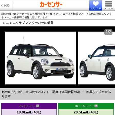
戻る
お気に入り
メニュー
新車時価格はメーカー発表当時の車両本体価格です。また基本情報など、その他の項目について
もメーカー発表時の情報に基いています。
ミニ ミニクラブマン クーパーの燃費
1/2
10年(H22)10月、MC時のフロント。写真は本国仕様の為、一部異なる場合があ
ります
JC08モード
10・15モード
18.0km/L(40L)
20.5km/L(40L)