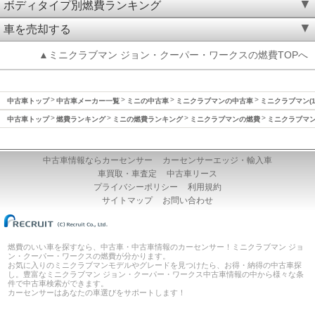
ボディタイプ別燃費ランキング
車を売却する
▲ミニクラブマン ジョン・クーパー・ワークスの燃費TOPへ
中古車トップ
中古車メーカー一覧
ミニの中古車
ミニクラブマンの中古車
ミニクラブマン(1
中古車トップ
燃費ランキング
ミニの燃費ランキング
ミニクラブマンの燃費
ミニクラブマン(
中古車情報ならカーセンサー
カーセンサーエッジ・輸入車
車買取・車査定
中古車リース
プライバシーポリシー
利用規約
サイトマップ
お問い合わせ
燃費のいい車を探すなら、中古車・中古車情報のカーセンサー！ミニクラブマン ジョ
ン・クーパー・ワークスの燃費が分かります。
お気に入りのミニクラブマンモデルやグレードを見つけたら、お得・納得の中古車探
し。豊富なミニクラブマン ジョン・クーパー・ワークス中古車情報の中から様々な条
件で中古車検索ができます。
カーセンサーはあなたの車選びをサポートします！