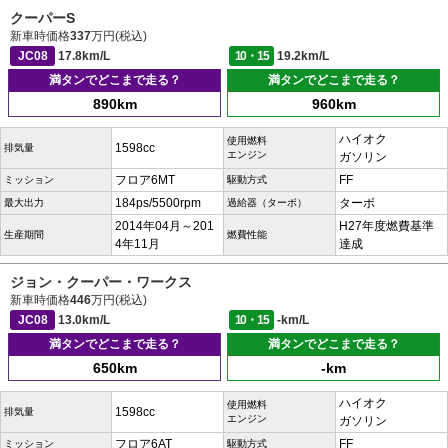
クーパーS
新車時価格
337
万円(税込)
JC08
17.8km/L
10・15
19.2km/L
満タンでどこまで走る？
満タンでどこまで走る？
890km
960km
ハイオク
使用燃料
1598cc
排気量
エンジン
ガソリン
フロア6MT
FF
ミッション
駆動方式
184ps/5500rpm
ターボ
最大出力
過給器（ターボ）
2014年04月～201
H27年度燃費基準
生産期間
燃費性能
4年11月
達成
ジョン・クーパー・ワークス
新車時価格
446
万円(税込)
JC08
13.0km/L
10・15
-km/L
満タンでどこまで走る？
満タンでどこまで走る？
650km
-km
ハイオク
使用燃料
1598cc
排気量
エンジン
ガソリン
フロア6AT
FF
ミッション
駆動方式