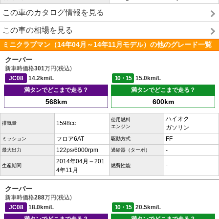
この車のカタログ情報を見る
この車の相場を見る
ミニクラブマン（14年04月～14年11月モデル）の他のグレード一覧
クーパー
新車時価格
301
万円(税込)
JC08
14.2km/L
10・15
15.0km/L
満タンでどこまで走る？
満タンでどこまで走る？
568km
600km
ハイオク
使用燃料
1598cc
排気量
エンジン
ガソリン
フロア6AT
FF
ミッション
駆動方式
122ps/6000rpm
-
最大出力
過給器（ターボ）
2014年04月～201
-
生産期間
燃費性能
4年11月
クーパー
新車時価格
288
万円(税込)
JC08
18.0km/L
10・15
20.5km/L