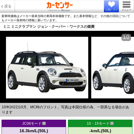
戻る
お気に入り
メニュー
新車時価格はメーカー発表当時の車両本体価格です。また基本情報など、その他の項目について
もメーカー発表時の情報に基いています。
ミニ ミニクラブマン ジョン・クーパー・ワークスの燃費
1/2
10年(H22)10月、MC時のフロント。写真は本国仕様の為、一部異なる場合があ
ります
JC08モード
10・15モード
16.3km/L(50L)
-km/L(50L)