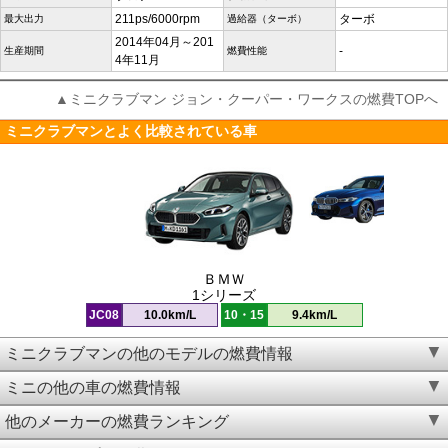
211ps/6000rpm
ターボ
最大出力
過給器（ターボ）
2014年04月～201
-
生産期間
燃費性能
4年11月
▲ミニクラブマン ジョン・クーパー・ワークスの燃費TOPへ
ミニクラブマンとよく比較されている車
ＢＭＷ
1シリーズ
JC08
10.0km/L
10・15
9.4km/L
ミニクラブマンの他のモデルの燃費情報
ミニの他の車の燃費情報
他のメーカーの燃費ランキング