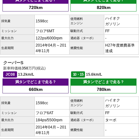
満タンでどこまで走る？
満タンでどこまで走る？
720km
820km
ハイオク
使用燃料
1598cc
排気量
エンジン
ガソリン
フロア6MT
FF
ミッション
駆動方式
122ps/6000rpm
-
最大出力
過給器（ターボ）
2014年04月～201
H27年度燃費基準
生産期間
燃費性能
4年11月
達成
クーパーS
新車時価格
350
万円(税込)
JC08
13.2km/L
10・15
15.6km/L
満タンでどこまで走る？
満タンでどこまで走る？
660km
780km
ハイオク
使用燃料
1598cc
排気量
エンジン
ガソリン
フロア6AT
FF
ミッション
駆動方式
184ps/5500rpm
ターボ
最大出力
過給器（ターボ）
2014年04月～201
-
生産期間
燃費性能
4年11月