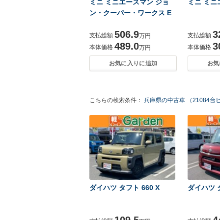
ミニ ミニエースマン ジョ
ミニ ミニ
ン・クーパー・ワークス E
506.9
3
支払総額
支払総額
万円
489.0
3
本体価格
本体価格
万円
お気に入りに追加
お気
こちらの検索条件：
兵庫県の中古車 （21084台
ダイハツ タフト 660 X
ダイハツ タン
109.5
4