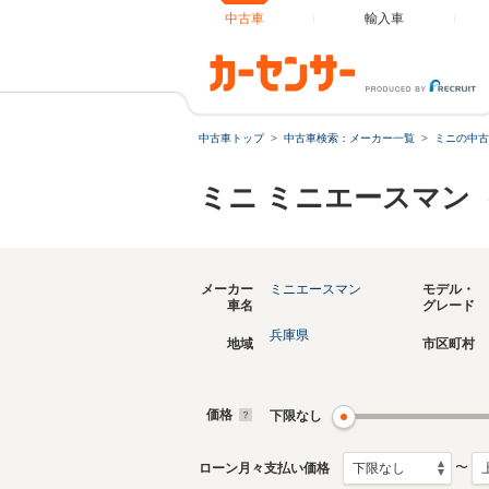
中古車
輸入車
中古車トップ
中古車検索：メーカー一覧
ミニの中古
ミニ ミニエースマン
メーカー
ミニエースマン
モデル・
車名
グレード
兵庫県
地域
市区町村
価格
下限なし
〜
ローン月々支払い価格