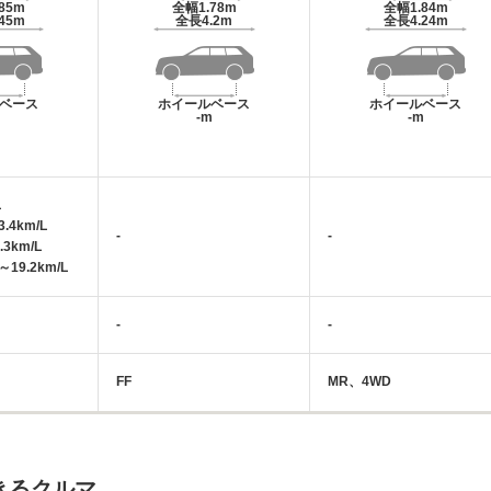
.85m
全幅
1.78m
全幅
1.84m
.45m
全長
4.2m
全長
4.24m
ベース
ホイールベース
ホイールベース
m
-m
-m
L
.4km/L
-
-
.3km/L
19.2km/L
-
-
FF
MR、4WD
きるクルマ