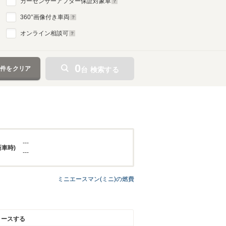
カーセンサーアフター保証対象車
360
°画像付き車両
オンライン相談可
0
条件をクリア
台 検索する
---
新車時)
---
ミニエースマン(ミニ)の燃費
リースする