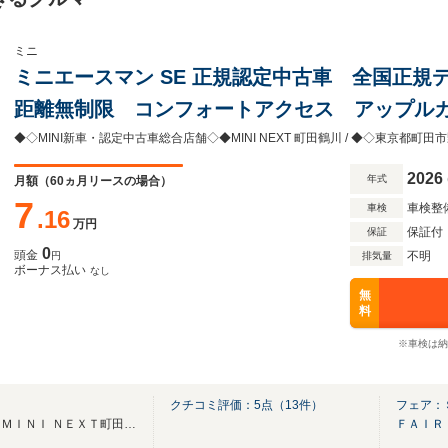
ミニ
ミニエースマン SE 正規認定中古車 全国正規
距離無制限 コンフォートアクセス アップル
メラ シートヒーター アクティブクルーズコ
◆◇MINI新車・認定中古車総合店舗◇◆MINI NEXT 町田鶴川 / ◆◇東京都町田市野
ン
2026
年式
月額（
60
ヵ月リースの場合）
7
車検整
車検
.16
万円
保証付
保証
0
頭金
不明
円
排気量
ボーナス払い
なし
無
料
※車検は納
川
クチコミ評価：
5
点（
13
件）
フェア：
☆★ＭＩＮＩ正規ディーラー ＭＩＮＩ ＮＥＸＴ町田鶴川★☆
ＦＡＩＲ