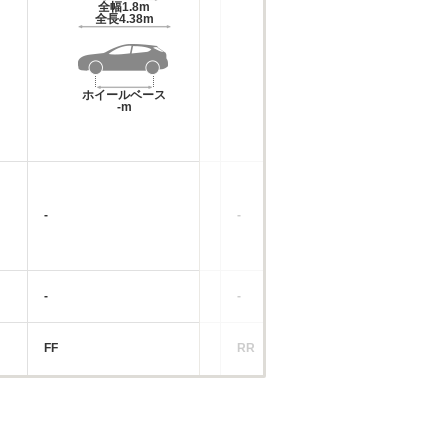
全幅
1.8m
全幅
1.85m
全長
4.38m
全長
4.59m
ホイールベース
ホイールベース
-m
-m
-
-
-
-
-
-
FF
RR
FF