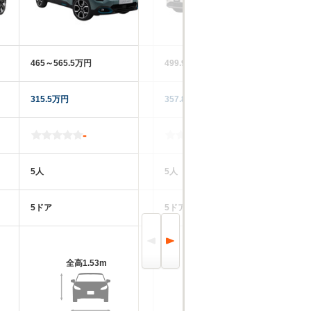
465～565.5万円
499.9～661.8万円
38
315.5万円
357.8万円
25
-
-
5人
5人
5
5ドア
5ドア
5
全高
1.53m
全高
1.64m