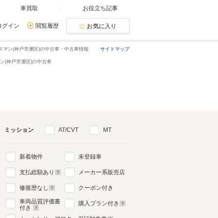
車買取
お役立ち記事
ログイン
閲覧履歴
お気に入り
スマン(神戸市灘区)の中古車・中古車情報
サイトマップ
ン(神戸市灘区)の中古車
ミッション
AT/CVT
MT
新着物件
未登録車
支払総額あり
メーカー系販売店
修復歴なし
クーポン付き
車両品質評価書
購入プラン付き
付き