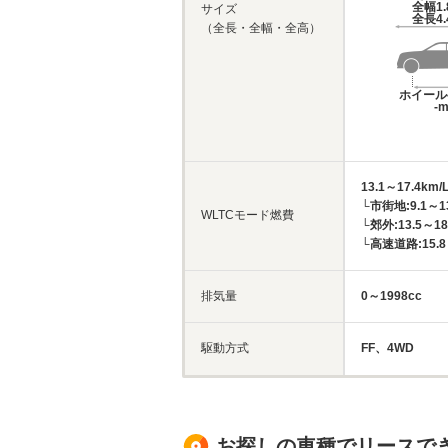
全幅
1
サイズ
全長
4
（全長・全幅・全高）
ホイール
-
13.1～17.4km/
└市街地:9.1～13
WLTCモード燃費
└郊外:13.5～18
└高速道路:15.8～
排気量
0～1998cc
駆動方式
FF、4WD
お探しの車種でリースで