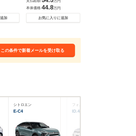
支払総額
万円
44.8
本体価格
万円
追加
お気に入りに追加
この条件で新着メールを受け取る
シトロエン
フォルクスワーゲン
プ
E-C4
ID.4
e-