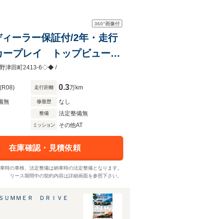
360°
画像付
ディーラー保証付/2年・走行
カープレイ トップビューカ
ントロール ハーマンカード
津田町2413-6◇◆ /
0.3
(R08)
万km
走行距離
備無
なし
修復歴
法定整備無
整備
その他AT
ミッション
在庫確認・見積依頼
車時の車検、法定整備は納車時の法定整備となります。
リース期間中の契約内容は詳細画面を参照下さい。
ＳＵＭＭＥＲ ＤＲＩＶＥ