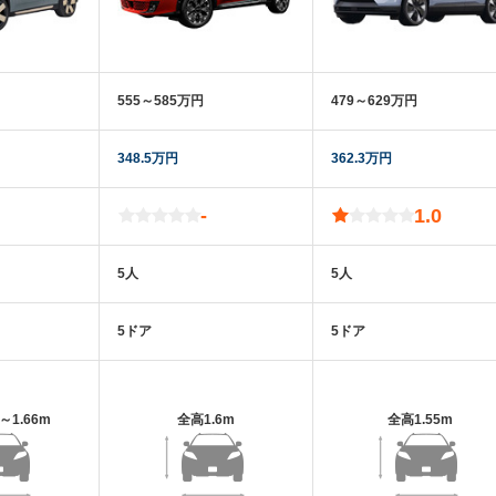
555～585万円
479～629万円
348.5万円
362.3万円
-
1.0
5人
5人
5ドア
5ドア
m～1.66m
全高
1.6m
全高
1.55m