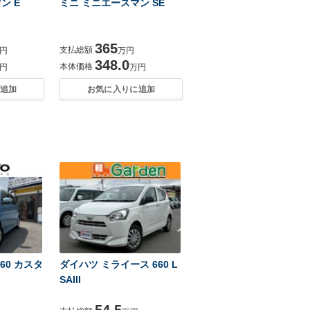
ン E
ミニ ミニエースマン SE
365
支払総額
円
万円
348.0
本体価格
円
万円
追加
お気に入りに追加
60 カスタ
ダイハツ ミライース 660 L
SAIII
54.5