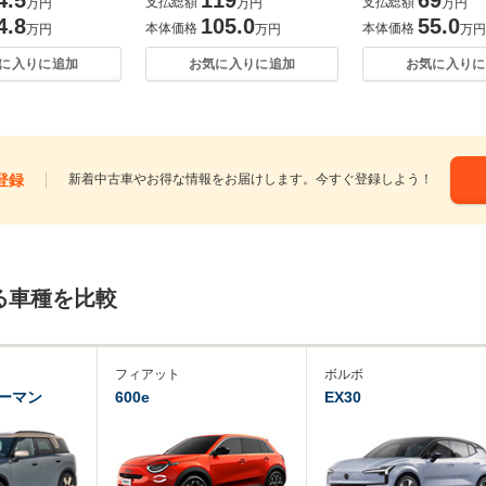
支払総額
支払総額
万円
万円
万円
4.8
105.0
55.0
本体価格
本体価格
万円
万円
万円
に入りに追加
お気に入りに追加
お気に入りに
登録
新着中古車やお得な情報をお届けします。今すぐ登録しよう！
る車種を比較
フィアット
ボルボ
ーマン
600e
EX30