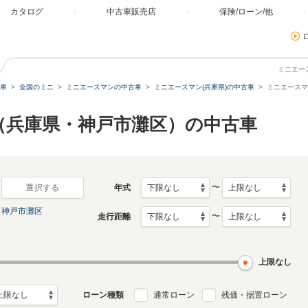
カタログ
中古車販売店
保険/ローン/他
ミニエー
車
全国のミニ
ミニエースマンの中古車
ミニエースマン(兵庫県)の中古車
ミニエースマ
（兵庫県・神戸市灘区）の中古車
〜
年式
選択する
神戸市灘区
〜
走行距離
上限なし
ローン種類
通常ローン
残価・据置ローン