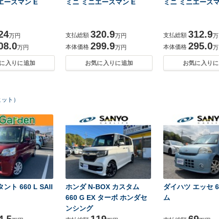
エースマン E
ミニ ミニエースマン E
ミニ ミニエースマ
24
320.9
312.9
支払総額
支払総額
万円
万円
万
08.0
299.9
295.0
本体価格
本体価格
万円
万円
万
に入りに追加
お気に入りに追加
お気に入りに
ヒット）
ト 660 L SAII
ホンダ N-BOX カスタム
ダイハツ エッセ 6
660 G EX ターボ ホンダセ
ム
ンシング
4.5
119
69