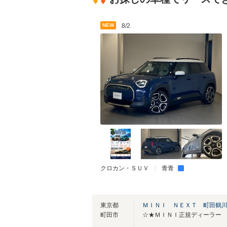
NEW
8/2
クロカン・ＳＵＶ
青青
東京都
ＭＩＮＩ ＮＥＸＴ 町田鶴
町田市