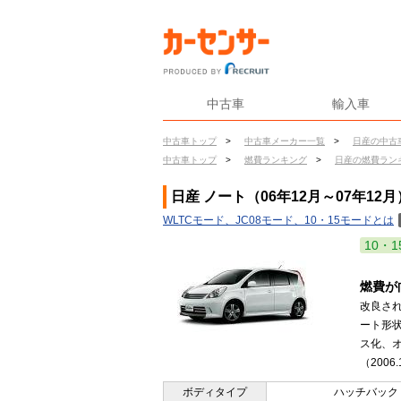
中古車
輸入車
中古車トップ
>
中古車メーカー一覧
>
日産の中古
中古車トップ
>
燃費ランキング
>
日産の燃費ラン
日産 ノート（06年12月～07年12
WLTCモード、JC08モード、10・15モードとは
10・1
燃費が
改良され
ート形
ス化、
（2006.
ボディタイプ
ハッチバック