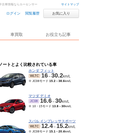
車・中古車情報ならカーセンサー
サイトマップ
ログイン
閲覧履歴
お気に入り
車買取
お役立ち記事
ノートとよく比較されている車
ホンダ フィット
16
30.2
WLTC
～
km/L
※ JC08モード
15.2
～
38.6
km/L
マツダ デミオ
16.6
30
JC08
～
km/L
※ 10・15モード
13.8
～
30
km/L
スバル インプレッサスポーツ
12.4
15.2
WLTC
～
km/L
※ JC08モード
15.1
～
20.4
km/L