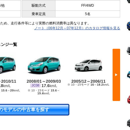
5/他
駆動方式
FF/4WD
乗車定員
5名
のため、走行条件等により実際の燃料消費率は異なります。
ノート（06年12月～07年12月）のカタログ情報を見る
ェンジ一覧
▶
～2010/11
2008/01～2009/03
2005/12～2006/11
2005/
※ 10・15モード
16
～
18.2
km/L
※ 10・15
18
17.6
JC08
km/L
km/L
ド
15.6
～
20
km/L
※ 10・15モード
15.6
～
19.4
km/L
のモデルの中古車を探す