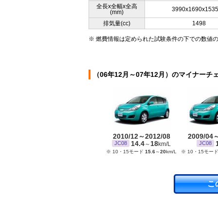
全長x全幅x全高
3990x1690x153
(mm)
排気量(cc)
1498
※ 燃費情報は定められた試験条件の下での数値
（06年12月～07年12月）のマイナーチ
2010/12～2012/08
2009/04
14.4
18
JC08
JC08
～
km/L
※ 10・15モード
15.6
～
20
km/L
※ 10・15モー
こ