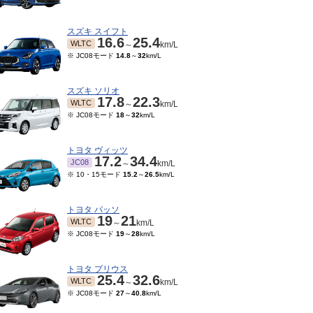
スズキ スイフト
16.6
25.4
WLTC
～
km/L
※ JC08モード
14.8
～
32
km/L
スズキ ソリオ
17.8
22.3
WLTC
～
km/L
※ JC08モード
18
～
32
km/L
トヨタ ヴィッツ
17.2
34.4
JC08
～
km/L
※ 10・15モード
15.2
～
26.5
km/L
01～2005/11
モード
16
～
18.2
km/L
トヨタ パッソ
19
21
WLTC
～
km/L
※ JC08モード
19
～
28
km/L
トヨタ プリウス
25.4
32.6
WLTC
～
km/L
※ JC08モード
27
～
40.8
km/L