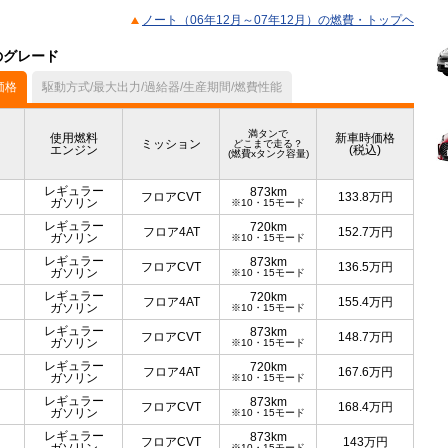
ノート（06年12月～07年12月）の燃費・トップヘ
のグレード
価格
駆動方式/最大出力/過給器/生産期間/燃費性能
満タンで
使用燃料
新車時価格
ミッション
どこまで走る？
エンジン
(税込)
(燃費xタンク容量)
レギュラー
873km
フロアCVT
133.8
万円
ガソリン
※10・15モード
レギュラー
720km
フロア4AT
152.7
万円
ガソリン
※10・15モード
レギュラー
873km
フロアCVT
136.5
万円
ガソリン
※10・15モード
レギュラー
720km
フロア4AT
155.4
万円
ガソリン
※10・15モード
レギュラー
873km
フロアCVT
148.7
万円
ガソリン
※10・15モード
レギュラー
720km
フロア4AT
167.6
万円
ガソリン
※10・15モード
レギュラー
873km
フロアCVT
168.4
万円
ガソリン
※10・15モード
レギュラー
873km
フロアCVT
143
万円
※10・15モード