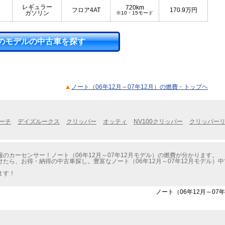
レギュラー
720km
フロア4AT
170.9
万円
ガソリン
※10・15モード
のモデルの中古車を探す
ノート（06年12月～07年12月）の燃費・トップヘ
ーチ
デイズルークス
クリッパー
オッティ
NV100クリッパー
クリッパー
のカーセンサー！ノート（06年12月～07年12月モデル）の燃費が分かります。
たら、お得・納得の中古車探し。豊富なノート（06年12月～07年12月モデル）
ます！
ノート（06年12月～07