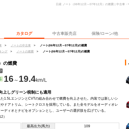
日産 ノート（06年12月～07年12月）の燃費 | 中古
カタログ
中古車販売店
保険/ローン/他
車
>
ノートの中古車
>
ノート(06年12月～07年12月)の燃費
キング
>
ノートの燃費
>
ノート(06年12月～07年12月)の燃費
月）の燃費
？
16
19.4
5
～
km/L
向上しグリーン税制にも適用
た1.5LエンジンとCVTの組み合わせで燃費を向上させた。内装では新しいシ
状やドアトリム、シートクロスを採用している。また全モデルをオーディオレ
オーディオとナビをオプションとし、ユーザーの選択肢を広げている。
12）
最高出力(馬力)
109