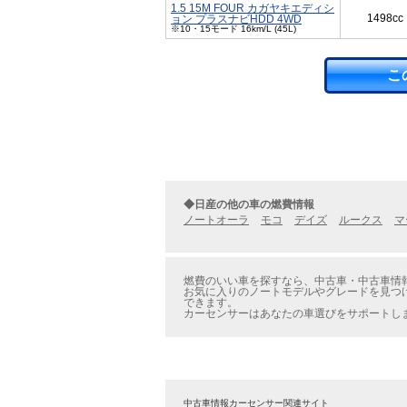
1.5 15M FOUR カガヤキエディシ
1498cc
ョン プラスナビHDD 4WD
※10・15モード 16km/L (45L)
こ
◆日産の他の車の燃費情報
ノートオーラ
モコ
デイズ
ルークス
マ
燃費のいい車を探すなら、中古車・中古車情報
お気に入りのノートモデルやグレードを見つけ
できます。
カーセンサーはあなたの車選びをサポートし
中古車情報カーセンサー関連サイト