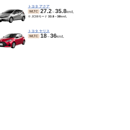
トヨタ アクア
27.2
35.8
WLTC
～
km/L
※ JC08モード
33.8
～
38
km/L
トヨタ ヤリス
18
36
WLTC
～
km/L