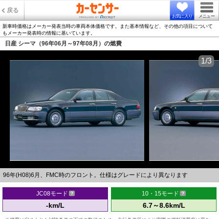
戻る
お気に入り
メニュー
新車時価格はメーカー発表当時の車両本体価格です。また基本情報など、その他の項目について
もメーカー発表時の情報に基いています。
日産 シーマ（96年06月～97年08月）の燃費
1/3
96年(H08)6月、FMC時のフロント。仕様はグレードにより異なります
JC08モード
10・15モード
-km/L
6.7～8.6km/L