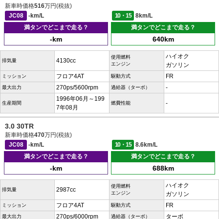
新車時価格
516
万円(税抜)
JC08
-km/L
10・15
8km/L
満タンでどこまで走る？
満タンでどこまで走る？
-km
640km
ハイオク
使用燃料
4130cc
排気量
エンジン
ガソリン
フロア4AT
FR
ミッション
駆動方式
270ps/5600rpm
-
最大出力
過給器（ターボ）
1996年06月～199
-
生産期間
燃費性能
7年08月
3.0 30TR
新車時価格
470
万円(税抜)
JC08
-km/L
10・15
8.6km/L
満タンでどこまで走る？
満タンでどこまで走る？
-km
688km
ハイオク
使用燃料
2987cc
排気量
エンジン
ガソリン
フロア4AT
FR
ミッション
駆動方式
270ps/6000rpm
ターボ
最大出力
過給器（ターボ）