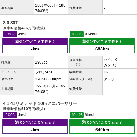
1996年06月～199
-
生産期間
燃費性能
7年08月
3.0 30T
新車時価格
426
万円(税抜)
JC08
-km/L
10・15
8.6km/L
満タンでどこまで走る？
満タンでどこまで走る？
-km
688km
ハイオク
使用燃料
2987cc
排気量
エンジン
ガソリン
フロア4AT
FR
ミッション
駆動方式
270ps/6000rpm
ターボ
最大出力
過給器（ターボ）
1996年06月～199
-
生産期間
燃費性能
7年08月
4.1 41リミテッド 10thアニバーサリー
新車時価格
510
万円(税抜)
JC08
-km/L
10・15
8km/L
満タンでどこまで走る？
満タンでどこまで走る？
-km
640km