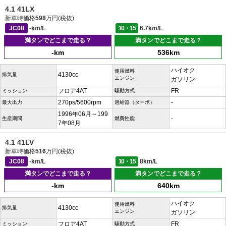
4.1 41LX
新車時価格
598
万円(税抜)
JC08
-km/L
10・15
6.7km/L
満タンでどこまで走る？
満タンでどこまで走る？
-km
536km
ハイオク
使用燃料
4130cc
排気量
エンジン
ガソリン
フロア4AT
FR
ミッション
駆動方式
270ps/5600rpm
-
最大出力
過給器（ターボ）
1996年06月～199
-
生産期間
燃費性能
7年08月
4.1 41LV
新車時価格
516
万円(税抜)
JC08
-km/L
10・15
8km/L
満タンでどこまで走る？
満タンでどこまで走る？
-km
640km
ハイオク
使用燃料
4130cc
排気量
エンジン
ガソリン
フロア4AT
FR
ミッション
駆動方式