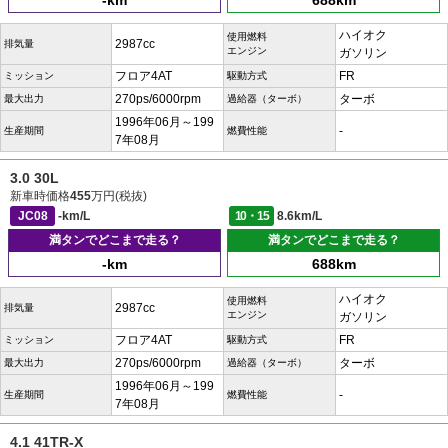
-km
688km
ハイオク
使用燃料
2987cc
排気量
エンジン
ガソリン
フロア4AT
FR
ミッション
駆動方式
270ps/6000rpm
ターボ
最大出力
過給器（ターボ）
1996年06月～199
-
生産期間
燃費性能
7年08月
3.0 30L
新車時価格
455
万円(税抜)
JC08
-km/L
10・15
8.6km/L
満タンでどこまで走る？
満タンでどこまで走る？
-km
688km
ハイオク
使用燃料
2987cc
排気量
エンジン
ガソリン
フロア4AT
FR
ミッション
駆動方式
270ps/6000rpm
ターボ
最大出力
過給器（ターボ）
1996年06月～199
-
生産期間
燃費性能
7年08月
4.1 41TR-X