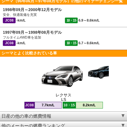
シーマ（96年06月～97年08月モデル）の他のマイナーチェンジ一覧
1998年09月～2000年12月モデル
安全、快適装備を充実
JC08
-km/L
10・15
6.9～8.6km/L
1997年09月～1998年08月モデル
フルタイム4WD車を追加
JC08
-km/L
10・15
6.7～8.6km/L
シーマとよく比較されている車
レクサス
LS
JC08
7.7km/L
10・15
8.2km/L
日産の他の車の燃費情報
他のメーカーの燃費ランキング