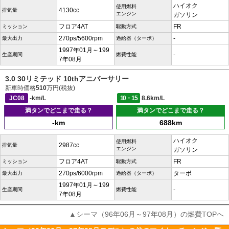
ハイオク
使用燃料
4130cc
排気量
エンジン
ガソリン
フロア4AT
FR
ミッション
駆動方式
270ps/5600rpm
-
最大出力
過給器（ターボ）
1997年01月～199
-
生産期間
燃費性能
7年08月
3.0 30リミテッド 10thアニバーサリー
新車時価格
510
万円(税抜)
JC08
-km/L
10・15
8.6km/L
満タンでどこまで走る？
満タンでどこまで走る？
-km
688km
ハイオク
使用燃料
2987cc
排気量
エンジン
ガソリン
フロア4AT
FR
ミッション
駆動方式
270ps/6000rpm
ターボ
最大出力
過給器（ターボ）
1997年01月～199
-
生産期間
燃費性能
7年08月
▲シーマ（96年06月～97年08月）の燃費TOPへ