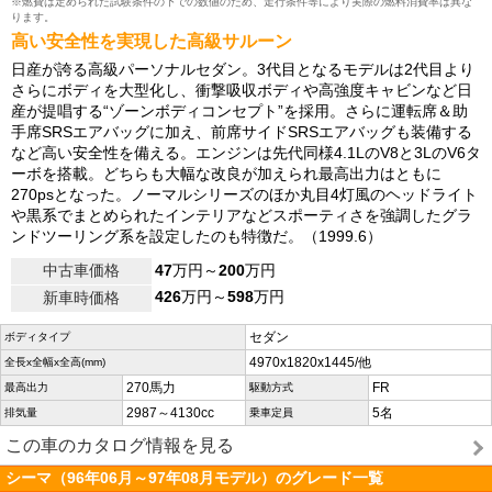
※燃費は定められた試験条件の下での数値のため、走行条件等により実際の燃料消費率は異な
ります。
高い安全性を実現した高級サルーン
日産が誇る高級パーソナルセダン。3代目となるモデルは2代目より
さらにボディを大型化し、衝撃吸収ボディや高強度キャビンなど日
産が提唱する“ゾーンボディコンセプト”を採用。さらに運転席＆助
手席SRSエアバッグに加え、前席サイドSRSエアバッグも装備する
など高い安全性を備える。エンジンは先代同様4.1LのV8と3LのV6タ
ーボを搭載。どちらも大幅な改良が加えられ最高出力はともに
270psとなった。ノーマルシリーズのほか丸目4灯風のヘッドライト
や黒系でまとめられたインテリアなどスポーティさを強調したグラ
ンドツーリング系を設定したのも特徴だ。（1999.6）
中古車価格
47
万円～
200
万円
426
万円～
598
万円
新車時価格
セダン
ボディタイプ
4970x1820x1445/他
全長x全幅x全高(mm)
270馬力
FR
最高出力
駆動方式
2987～4130cc
5名
排気量
乗車定員
この車のカタログ情報を見る
シーマ（96年06月～97年08月モデル）のグレード一覧