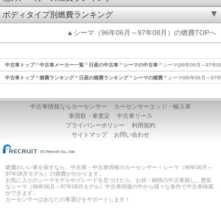
ボディタイプ別燃費ランキング
▲シーマ（96年06月～97年08月）の燃費TOPへ
中古車トップ
中古車メーカー一覧
日産の中古車
シーマの中古車
シーマ(96年06月～97年0
中古車トップ
燃費ランキング
日産の燃費ランキング
シーマの燃費
シーマ(96年06月～97
中古車情報ならカーセンサー
カーセンサーエッジ・輸入車
車買取・車査定
中古車リース
プライバシーポリシー
利用規約
サイトマップ
お問い合わせ
燃費のいい車を探すなら、中古車・中古車情報のカーセンサー！シーマ（96年06月～
97年08月モデル）の燃費が分かります。
お気に入りのシーマモデルやグレードを見つけたら、お得・納得の中古車探し。豊富
なシーマ（96年06月～97年08月モデル）中古車情報の中から様々な条件で中古車検索
ができます。
カーセンサーはあなたの車選びをサポートします！