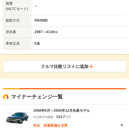
燃費
－
(WLTCモード)
駆動方式
FR/4WD
排気量
2987～4130cc
乗車定員
5名
クルマ比較リストに追加
マイナーチェンジ一覧
1998年9月～2000年12月生産モデル
153.7
中古車平均価格：
万円
安全、快適装備を充実