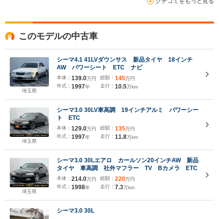
クチコミをもっと見る
このモデルの中古車
シーマ4.1 41LVダウンサス 新品タイヤ 18インチ
AW パワーシート ETC ナビ
本体：
139.0
総額：
145
万円
万円
年式：
1997
走行：
10.5
年
万km
埼玉県
シーマ3.0 30LV車高調 19インチアルミ パワーシー
ト ETC
本体：
129.0
総額：
135
万円
万円
年式：
1997
走行：
11.8
年
万km
埼玉県
シーマ3.0 30Lエアロ カールソン20インチAW 新品
タイヤ 車高調 社外マフラー TV Bカメラ ETC
本体：
214.0
総額：
220
万円
万円
年式：
1998
走行：
7.3
年
万km
埼玉県
シーマ3.0 30L