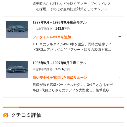
追突時のむち打ちなどを防ぐアクティブヘッドレス
トを採用。そのほか盗難防止対策としてエンジンイ
モビライザーやカーアラームを標準化。またフロン
トグリルなど外装のデザインも変更されている。
1997年9月～1998年8月生産モデル
（1998.9）
143.5
中古車平均価格：
万円
フルタイム4WD車を追加
4.1L車にフルタイム4WD車を設定。同時に後席サイ
ドSRSエアバッグなどリアシート回りの装備を充実
させたVIPグレードを追加した。また、全車にサイド
SRSエアバッグやキセノンヘッドライト、抗菌イン
1996年6月～1997年8月生産モデル
テリアなどを採用。（1997.9）
125.6
中古車平均価格：
万円
高い安全性を実現した高級サルーン
日産が誇る高級パーソナルセダン。3代目となるモデ
ルは2代目よりさらにボディを大型化し、衝撃吸収ボ
ディや高強度キャビンなど日産が提唱する“ゾーンボ
ディコンセプト”を採用。さらに運転席＆助手席SRS
エアバッグに加え、前席サイドSRSエアバッグも装
備するなど高い安全性を備える。エンジンは先代同
クチコミ評価
様4.1LのV8と3LのV6ターボを搭載。どちらも大幅
な改良が加えられ最高出力はともに270psとなっ