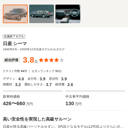
生産終了モデル
日産 シーマ
1996年6月～2000年12月生産モデルのカタログ
3.8
総合評価
点
クチコミ件数
64
件 ｜ セダンランキング
51
位
4.0
3.9
3.9
デザイン :
走行性 :
居住性 :
3.2
3.7
2.6
積載性 :
運転しやすさ :
維持費 :
新車時価格
中古車平均価格
426〜660
130
万円
万円
高い安全性を実現した高級サルーン
日産が誇る高級パーソナルセダン。3代目となるモデルは2代目よりさらにボディを大型化し、衝撃吸収ボディや高強度キャビンなど日産が提唱する“ゾーンボディコンセプト”を採用。さらに運転席＆助手席SRSエアバッグに加え、前席サイドSRSエアバッグも装備するなど高い安全性を備える。エンジンは先代同様4.1LのV8と3LのV6ターボを搭載。どちらも大幅な改良が加えられ最高出力はともに270psとなった。ノーマルシリーズのほか丸目4灯風のヘッドライトや黒系でまとめられたインテリアなどスポーティさを強調したグランドツーリング系を設定したのも特徴だ。（1999.6）