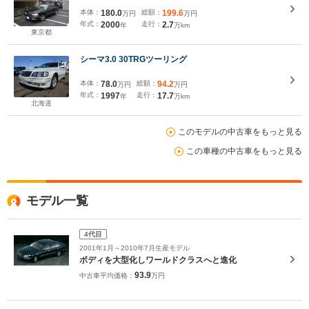
本体：
180.0
総額：
199.6
万円
万円
年式：
2000
走行：
2.7
年
万km
東京都
シーマ3.0 30TRGツーリング
本体：
78.0
総額：
94.2
万円
万円
年式：
1997
走行：
17.7
年
万km
北海道
このモデルの中古車をもっと見る
この車種の中古車をもっと見る
モデル一覧
4代目
2001年1月～2010年7月生産モデル
ボディを大型化しワールドクラスへと進化
93.9
中古車平均価格：
万円