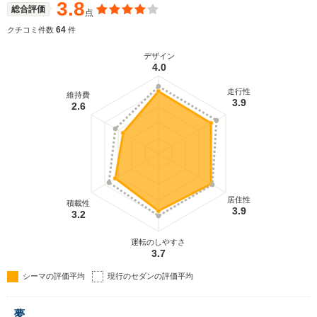
た。ノーマルシリーズのほか丸目4灯風のヘッドライ
3.8
総合評価
点
トや黒系でまとめられたインテリアなどスポーティ
さを強調したグランドツーリング系を設定したのも
64
クチコミ件数
件
特徴だ。（1999.6）
デザイン
4.0
走行性
維持費
3.9
2.6
居住性
積載性
3.9
3.2
運転のしやすさ
3.7
シーマの評価平均
現行のセダンの評価平均
夢