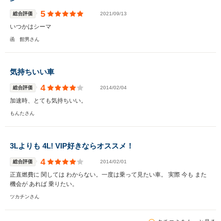
5
総合評価
2021/09/13
いつかはシーマ
函 館男さん
気持ちいい車
4
総合評価
2014/02/04
加速時、とても気持ちいい。
もんたさん
3Lよりも 4L! VIP好きならオススメ！
4
総合評価
2014/02/01
正直燃費に 関しては わからない。一度は乗って見たい車。 実際 今も また
機会が あれば 乗りたい。
ツカチンさん