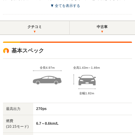
全てを表示する
クチコミ
中古車
基本スペック
全長4.97m
全高1.43m～1.46m
全幅1.82m
最高出力
270ps
燃費
6.7～8.6km/L
(10.15モード)