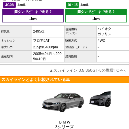
JC08
-km/L
10・15
-km/L
満タンでどこまで走る？
満タンでどこまで走る？
-km
-km
ハイオク
使用燃料
2495cc
排気量
エンジン
ガソリン
フロア5AT
4WD
ミッション
駆動方式
215ps/6400rpm
-
最大出力
過給器（ターボ）
2005年04月～200
-
生産期間
燃費性能
5年10月
▲スカイライン 3.5 350GT-8の燃費TOPへ
スカイラインとよく比較されている車
ＢＭＷ
3シリーズ