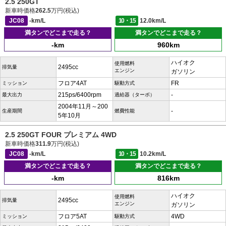
2.5 250GT
新車時価格
262.5
万円(税込)
JC08
-km/L
10・15
12.0km/L
満タンでどこまで走る？
満タンでどこまで走る？
-km
960km
ハイオク
使用燃料
2495cc
排気量
エンジン
ガソリン
フロア4AT
FR
ミッション
駆動方式
215ps/6400rpm
-
最大出力
過給器（ターボ）
2004年11月～200
-
生産期間
燃費性能
5年10月
2.5 250GT FOUR プレミアム 4WD
新車時価格
311.9
万円(税込)
JC08
-km/L
10・15
10.2km/L
満タンでどこまで走る？
満タンでどこまで走る？
-km
816km
ハイオク
使用燃料
2495cc
排気量
エンジン
ガソリン
フロア5AT
4WD
ミッション
駆動方式