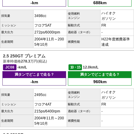
-km
688km
ハイオク
使用燃料
3498cc
排気量
エンジン
ガソリン
フロア5AT
FR
ミッション
駆動方式
272ps/6000rpm
-
最大出力
過給器（ターボ）
2004年11月～200
H22年度燃費基準
生産期間
燃費性能
5年10月
達成
2.5 250GT プレミアム
新車時価格
278.3
万円(税込)
JC08
-km/L
10・15
12.0km/L
満タンでどこまで走る？
満タンでどこまで走る？
-km
960km
ハイオク
使用燃料
2495cc
排気量
エンジン
ガソリン
フロア4AT
FR
ミッション
駆動方式
215ps/6400rpm
-
最大出力
過給器（ターボ）
2004年11月～200
-
生産期間
燃費性能
5年10月