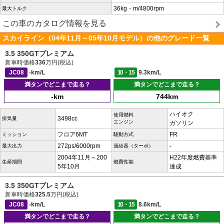
36kg・m/4800rpm
最大トルク
この車のカタログ情報を見る
スカイライン（04年11月～05年10月モデル）の他のグレード一覧
3.5 350GTプレミアム
新車時価格
336
万円(税込)
JC08
-km/L
10・15
9.3km/L
満タンでどこまで走る？
満タンでどこまで走る？
-km
744km
ハイオク
使用燃料
3498cc
排気量
エンジン
ガソリン
フロア6MT
FR
ミッション
駆動方式
272ps/6000rpm
-
最大出力
過給器（ターボ）
2004年11月～200
H22年度燃費基準
生産期間
燃費性能
5年10月
達成
3.5 350GTプレミアム
新車時価格
325.5
万円(税込)
JC08
-km/L
10・15
8.6km/L
満タンでどこまで走る？
満タンでどこまで走る？