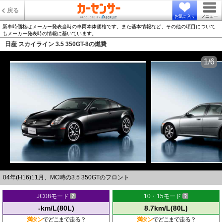
戻る
お気に入り
メニュー
新車時価格はメーカー発表当時の車両本体価格です。また基本情報など、その他の項目について
もメーカー発表時の情報に基いています。
日産 スカイライン 3.5 350GT-8の燃費
1/6
04年(H16)11月、MC時の3.5 350GTのフロント
JC08モード
10・15モード
-km/L(80L)
8.7km/L(80L)
満タン
でどこまで走る？
満タン
でどこまで走る？