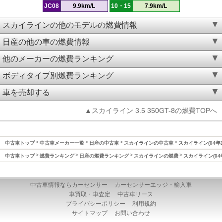
JC08
9.9km/L
10・15
7.9km/L
スカイラインの他のモデルの燃費情報
日産の他の車の燃費情報
他のメーカーの燃費ランキング
ボディタイプ別燃費ランキング
車を売却する
▲スカイライン 3.5 350GT-8の燃費TOPへ
中古車トップ
中古車メーカー一覧
日産の中古車
スカイラインの中古車
スカイライン(04年
中古車トップ
燃費ランキング
日産の燃費ランキング
スカイラインの燃費
スカイライン(04
中古車情報ならカーセンサー
カーセンサーエッジ・輸入車
車買取・車査定
中古車リース
プライバシーポリシー
利用規約
サイトマップ
お問い合わせ