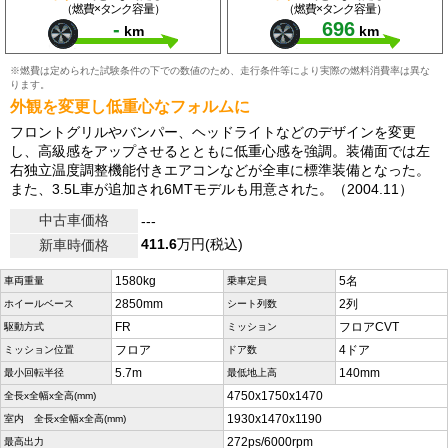
（燃費×タンク容量）
（燃費×タンク容量）
-
696
km
km
※燃費は定められた試験条件の下での数値のため、走行条件等により実際の燃料消費率は異な
ります。
外観を変更し低重心なフォルムに
フロントグリルやバンパー、ヘッドライトなどのデザインを変更
し、高級感をアップさせるとともに低重心感を強調。装備面では左
右独立温度調整機能付きエアコンなどが全車に標準装備となった。
また、3.5L車が追加され6MTモデルも用意された。（2004.11）
中古車価格
---
411.6
万円(税込)
新車時価格
1580kg
5名
車両重量
乗車定員
2850mm
2列
ホイールベース
シート列数
FR
フロアCVT
駆動方式
ミッション
フロア
4ドア
ミッション位置
ドア数
5.7m
140mm
最小回転半径
最低地上高
4750x1750x1470
全長x全幅x全高(mm)
1930x1470x1190
室内 全長x全幅x全高(mm)
272ps/6000rpm
最高出力