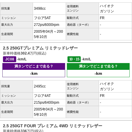
ハイオク
使用燃料
3498cc
排気量
エンジン
ガソリン
フロア5AT
FR
ミッション
駆動方式
272ps/6000rpm
-
最大出力
過給器（ターボ）
2005年04月～200
-
生産期間
燃費性能
5年10月
2.5 250GTプレミアム リミテッドレザー
新車時価格
302.4
万円(税込)
JC08
-km/L
10・15
-km/L
満タンでどこまで走る？
満タンでどこまで走る？
-km
-km
ハイオク
使用燃料
2495cc
排気量
エンジン
ガソリン
フロア4AT
FR
ミッション
駆動方式
215ps/6400rpm
-
最大出力
過給器（ターボ）
2005年04月～200
-
生産期間
燃費性能
5年10月
2.5 250GT FOUR プレミアム 4WD リミテッドレザー
新車時価格
336
万円(税込)