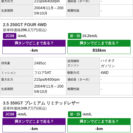
215ps/6400rpm
-
最大出力
過給器（ターボ）
2004年11月～200
-
生産期間
燃費性能
5年10月
2.5 250GT FOUR 4WD
新車時価格
296.1
万円(税込)
JC08
-km/L
10・15
10.2km/L
満タンでどこまで走る？
満タンでどこまで走る？
-km
816km
ハイオク
使用燃料
2495cc
排気量
エンジン
ガソリン
フロア5AT
4WD
ミッション
駆動方式
215ps/6400rpm
-
最大出力
過給器（ターボ）
2004年11月～200
-
生産期間
燃費性能
5年10月
3.5 350GT プレミアム リミテッドレザー
新車時価格
349.7
万円(税込)
JC08
-km/L
10・15
-km/L
満タンでどこまで走る？
満タンでどこまで走る？
-km
-km